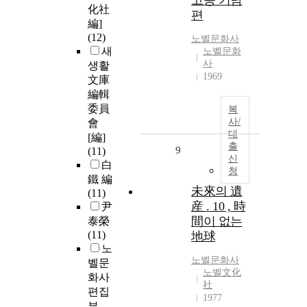
고능 기담
化社
편
編]
(12)
노벨문화사
새
노벨문화
사
생활
1969
文庫
編輯
委員
복
사/
會
대
[編]
출
9
(11)
신
白
청
鐵 編
未來의 遺
(11)
産 . 10 , 時
尹
間이 없는
泰榮
(11)
地球
노
노벨문화사
벨문
노벨文化
화사
社
편집
1977
부