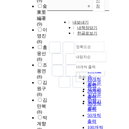
(9)
신
金
청
東里
編著
내보내기
(9)
내책장담기
이
한글로보기
영진
(8)
정확도순
홍
웅선
내림차순
정확도
(8)
조
순
10개씩 출력
내림차순
풍연
인기도
(8)
순
조회
10개씩
김
연도순
출력
원구
제목순
20개씩
(8)
저자순
출력
김
발행기
30개씩
만복
관순
출력
(8)
50개씩
박
출력
계향
100개씩