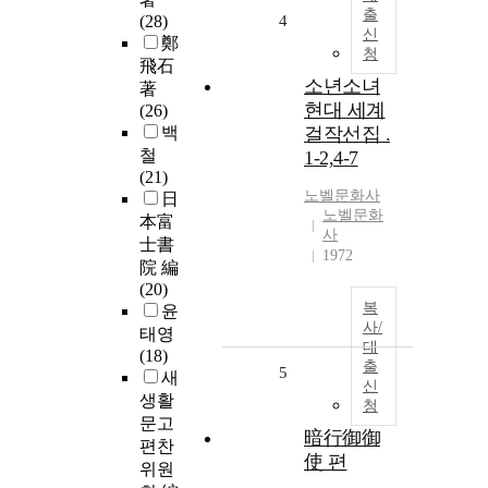
출
(28)
4
신
鄭
청
飛石
소년소녀
著
현대 세계
(26)
백
걸작선집 .
철
1-2,4-7
(21)
노벨문화사
日
노벨문화
本富
사
士書
1972
院 編
(20)
복
윤
사/
태영
대
(18)
출
5
새
신
생활
청
문고
暗行御御
편찬
使 편
위원