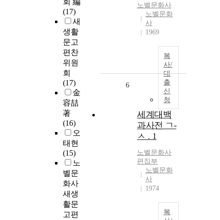
회 編
노벨문화사
(17)
노벨문화
새
사
생활
1969
문고
편찬
복
위원
사/
회
대
(17)
출
6
신
金
청
容喆
著
세계대백
(16)
과사전 ㄱ-
오
ㅅ . 1
태현
(15)
노벨문화사
편집부
노
노벨문화
벨문
사
화사
1974
새생
활문
복
고편