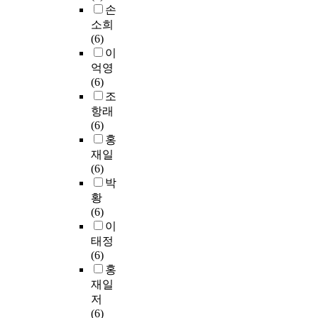
손
소희
(6)
이
억영
(6)
조
항래
(6)
홍
재일
(6)
박
황
(6)
이
태정
(6)
홍
재일
저
(6)