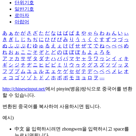
단위기호
일반기호
로마자
아랍어
あ
ぁ
か
が
さ
ざ
た
だ
な
は
ば
ぱ
ま
や
ゃ
ら
わ
ゎ
ん
い
ぃ
き
ぎ
し
じ
ち
ぢ
に
ひ
び
ぴ
み
り
う
ぅ
く
ぐ
す
ず
つ
づ
っ
ぬ
ふ
ぶ
ぷ
む
ゆ
ゅ
る
え
ぇ
け
げ
せ
ぜ
て
で
ね
へ
べ
ぺ
め
れ
お
ぉ
こ
ご
そ
ぞ
と
ど
の
ほ
ぼ
ぽ
も
よ
ょ
ろ
を
ア
ァ
カ
サ
ザ
タ
ダ
ナ
ハ
バ
パ
マ
ヤ
ャ
ラ
ワ
ヮ
ン
イ
ィ
キ
ギ
シ
ジ
チ
ヂ
ニ
ヒ
ビ
ピ
ミ
リ
ウ
ゥ
ク
グ
ス
ズ
ツ
ヅ
ッ
ヌ
フ
ブ
プ
ム
ユ
ュ
ル
エ
ェ
ケ
ゲ
セ
ゼ
テ
デ
ヘ
ベ
ペ
メ
レ
オ
ォ
コ
ゴ
ソ
ゾ
ト
ド
ノ
ホ
ボ
ポ
モ
ヨ
ョ
ロ
ヲ
―
http://chineseinput.net/
에서 pinyin(병음)방식으로 중국어를 변환
할 수 있습니다.
변환된 중국어를 복사하여 사용하시면 됩니다.
예시)
中文 을 입력하시려면
zhongwen
을 입력하시고 space를
누르시면됩니다.