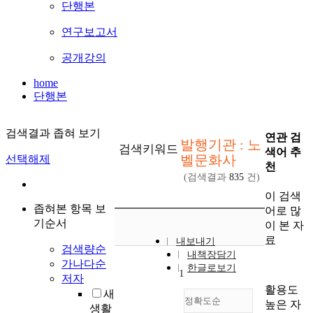
단행본
연구보고서
공개강의
home
단행본
검색결과 좁혀 보기
연관 검
발행기관 : 노
검색키워드
색어 추
벨문화사
선택해제
천
(검색결과
835
건)
이 검색
좁혀본 항목 보
어로 많
기순서
이 본 자
료
내보내기
검색량순
내책장담기
가나다순
한글로보기
1
저자
활용도
새
정확도순
높은 자
생활