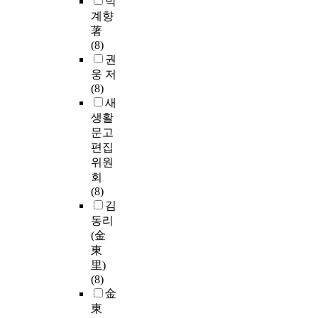
박
계향
著
(8)
권
웅 저
(8)
새
생활
문고
편집
위원
회
(8)
김
동리
(金
東
里)
(8)
金
東