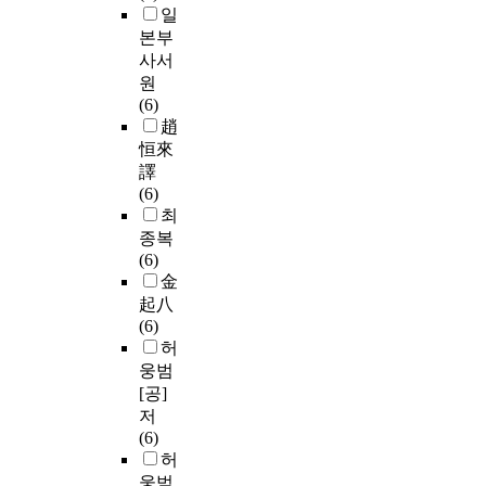
일
본부
사서
원
(6)
趙
恒來
譯
(6)
최
종복
(6)
金
起八
(6)
허
웅범
[공]
저
(6)
허
웅범