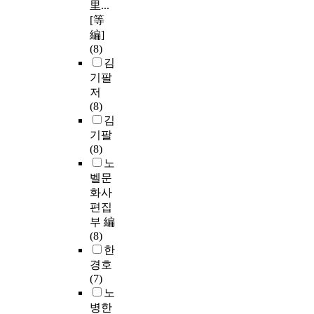
里...
[等
編]
(8)
김
기팔
저
(8)
김
기팔
(8)
노
벨문
화사
편집
부 編
(8)
한
경호
(7)
노
병한