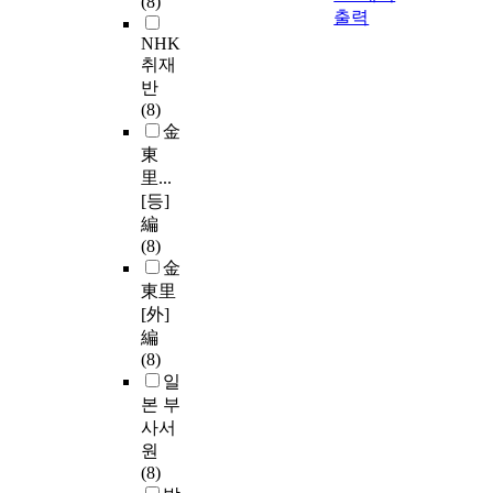
(8)
출력
NHK
취재
반
(8)
金
東
里...
[등]
編
(8)
金
東里
[外]
編
(8)
일
본 부
사서
원
(8)