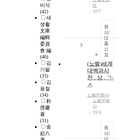
비석
社
(42)
1977
새
생활
복
文庫
사/
編輯
대
출
委員
3
신
會 編
청
(40)
김
(노벨)세계
기팔
대백과사
(35)
전 . 상 , ㄱ-
김
ㅅ
용철
(34)
노벨문화사
朴
노벨문화
사
啓馨
1974
著
(31)
金
복
起八
사/
대
著