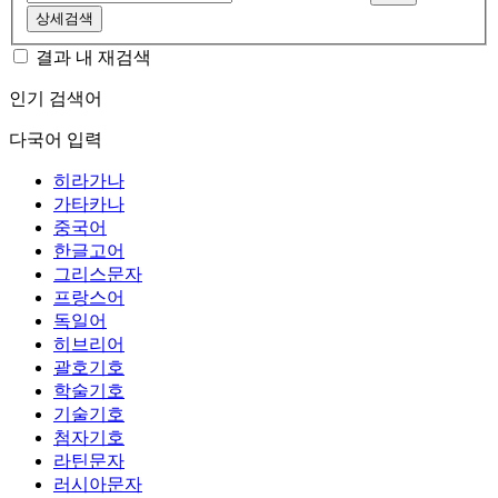
상세검색
결과 내 재검색
인기 검색어
다국어 입력
히라가나
가타카나
중국어
한글고어
그리스문자
프랑스어
독일어
히브리어
괄호기호
학술기호
기술기호
첨자기호
라틴문자
러시아문자