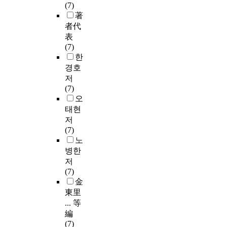
(7)
著
者代
表
(7)
한
경호
저
(7)
오
태현
저
(7)
노
병한
저
(7)
金
東里
... 等
編
(7)