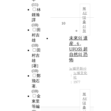
(11)
복
林
사/
鍾瀚
대
譯
출
10
(10)
신
田
청
村吉
未來의 遺
雄
産 . 6 ,
(10)
UFO와 超
田
自然의 恐
村吉
怖
雄
[著]
노벨문화사
(10)
노벨文化
鄭
社
飛石
1977
著.
(10)
복
金
사/
東里
대
等編
출