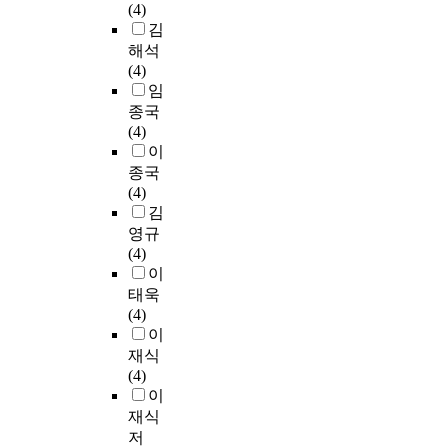
(4)
김
해석
(4)
임
종국
(4)
이
종국
(4)
김
영규
(4)
이
태욱
(4)
이
재식
(4)
이
재식
저