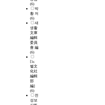
(6)
박
황 저
(6)
새
생활
文庫
編輯
委員
會 編
(6)
[노
벨文
化社
編輯
部
編]
(6)
전
성보