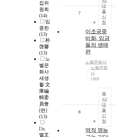
사/
집위
대
원회
출
7
(14)
신
임
청
종한
이조궁중
(13)
비화, 임금
朴
들의 생애
啓馨
편
(13)
노
노벨문화사
벨문
노벨문화
화사
사
새생
1969
활 文
庫編
복
輯委
사/
員會
대
[편]
출
8
신
(13)
청
[노
역적 명능
벨文