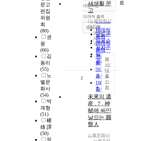
료
새생활 문
문고
내림차순
정확도
고
편집
순
10개씩 출력
위원
내림차순
인기도
[노벨문화사
회
편집부
순
조회
10개씩
(80)
노벨문화
연도순
출력
권
사
제목순
20개씩
웅
1973
저자순
출력
(66)
발행기
김
30개씩
복
관순
동리
출력
사/
(55)
50개씩
대
노
출력
출
2
벨문
신
100개씩
청
화사
출력
(54)
未來의 遺
박
産 . 7 , 神
계형
秘에 싸인
(51)
날으는 圓
權
盤人
雄 譯
(50)
노벨문화사
정
노벨文化