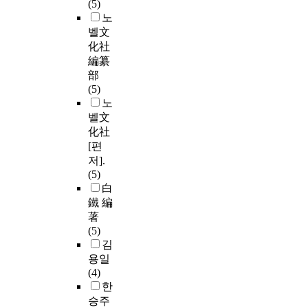
(5)
노
벨文
化社
編纂
部
(5)
노
벨文
化社
[편
저].
(5)
白
鐵 編
著
(5)
김
용일
(4)
한
승주