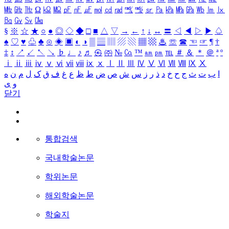
㎒
㎓
㎔
Ω
㏀
㏁
㎊
㎋
㎌
㏖
㏅
㎭
㎮
㎯
㏛
㎩
㎪
㎫
㎬
㏝
㏐
㏓
㏃
㏉
㏜
㏆
§
※
☆
★
○
●
◎
◇
◆
□
■
△
▽
→
←
↑
↓
↔
〓
◁
◀
▷
▶
♤
♠
♡
♥
♧
♣
⊙
◈
▣
◐
◑
▒
▤
▥
▨
▧
▦
▩
♨
☏
☎
☜
☞
¶
†
‡
↕
↗
↙
↖
↘
♭
♩
♪
♬
㉿
㈜
№
㏇
™
㏂
㏘
℡
＃
＆
＊
＠
ª
º
ⅰ
ⅱ
ⅲ
ⅳ
ⅴ
ⅵ
ⅶ
ⅷ
ⅸ
ⅹ
Ⅰ
Ⅱ
Ⅲ
Ⅳ
Ⅴ
Ⅵ
Ⅶ
Ⅷ
Ⅸ
Ⅹ
ا
ب
ت
ث
ج
ح
خ
د
ذ
ر
ز
س
ش
ص
ض
ط
ظ
ع
غ
ف
ق
ک
ل
م
ن
ه
و
ی
닫기
통합검색
국내학술논문
학위논문
해외학술논문
학술지