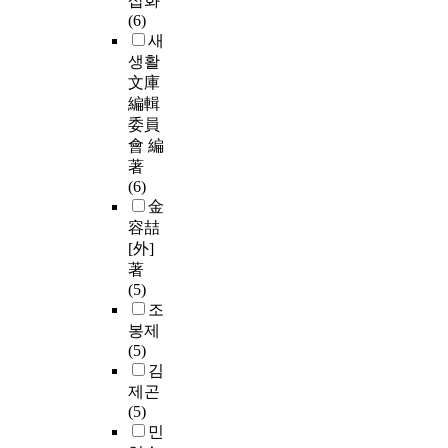
삽화
(6)
새
생활
文庫
編輯
委員
會 編
著
(6)
金
容喆
[外]
著
(5)
조
봉제
(5)
김
제곤
(5)
민