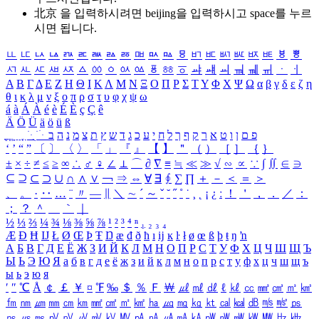
北京 을 입력하시려면
beijing
을 입력하시고 space를 누르
시면 됩니다.
ㅥ
ㅦ
ㅧ
ㅨ
ㅩ
ㅪ
ㅫ
ㅬ
ㅭ
ㅮ
ㅯ
ㅰ
ㅱ
ㅲ
ㅳ
ㅴ
ㅵ
ㅶ
ㅷ
ㅸ
ㅹ
ㅺ
ㅻ
ㅼ
ㅽ
ㅾ
ㅿ
ㆀ
ㆁ
ㆂ
ㆃ
ㆄ
ㆅ
ㆆ
ㆇ
ㆈ
ㆉ
ㆊ
ㆋ
ㆌ
ㆍ
ㆎ
Α
Β
Γ
Δ
Ε
Ζ
Η
Θ
Ι
Κ
Λ
Μ
Ν
Ξ
Ο
Π
Ρ
Σ
Τ
Υ
Φ
Χ
Ψ
Ω
α
β
γ
δ
ε
ζ
η
θ
ι
κ
λ
μ
ν
ξ
ο
π
ρ
σ
τ
υ
φ
χ
ψ
ω
á
à
Á
À
é
è
É
È
ç
Ç
ê
Ä
Ö
Ü
ä
ö
ü
ß
ְ
ֳ
ֲ
ֱ
ָ
ַ
ֵ
ֶ
ִ
ֹ
ּ
ֻ
ׂ
ׁ
ּ
ב
ה
נ
מ
צ
ת
ץ
ש
ד
ג
כ
ע
י
ח
ל
ך
ף
ק
ר
א
ט
ו
ן
ם
פ
‘
’
“
”
〔
〕
〈
〉
「
」
『
』
【
】
＂
（
）
［
］
｛
｝
±
×
÷
≠
≤
≥
∞
∴
♂
♀
∠
⊥
⌒
∂
∇
≡
≒
≪
≫
√
∽
∝
∵
∫
∬
∈
∋
⊆
⊇
⊂
⊃
∪
∩
∧
∨
￢
⇒
⇔
∀
∃
∮
∑
∏
＋
－
＜
＝
＞
、
。
·
‥
…
¨
〃
―
∥
＼
∼
´
～
ˇ
˘
˝
˚
˙
¸
˛
¡
¿
ː
！
＇
，
．
／
：
；
？
＾
＿
｀
｜
½
⅓
⅔
¼
¾
⅛
⅜
⅝
⅞
¹
²
³
⁴
ⁿ
₁
₂
₃
₄
Æ
Ð
Ħ
Ĳ
Ł
Ø
Œ
Þ
Ŧ
Ŋ
æ
đ
ð
ħ
ı
ĳ
ĸ
ŀ
ł
ø
œ
ß
þ
ŧ
ŋ
ŉ
А
Б
В
Г
Д
Е
Ё
Ж
З
И
Й
К
Л
М
Н
О
П
Р
С
Т
У
Ф
Х
Ц
Ч
Ш
Щ
Ъ
Ы
Ь
Э
Ю
Я
а
б
в
г
д
е
ё
ж
з
и
й
к
л
м
н
о
п
р
с
т
у
ф
х
ц
ч
ш
щ
ъ
ы
ь
э
ю
я
′
″
℃
Å
￠
￡
￥
¤
℉
‰
＄
％
Ｆ
￦
㎕
㎖
㎗
ℓ
㎘
㏄
㎣
㎤
㎥
㎦
㎙
㎚
㎛
㎜
㎝
㎞
㎟
㎠
㎡
㎢
㏊
㎍
㎎
㎏
㏏
㎈
㎉
㏈
㎧
㎨
㎰
㎱
㎲
㎳
㎴
㎵
㎶
㎷
㎸
㎹
㎀
㎁
㎂
㎃
㎄
㎺
㎻
㎽
㎾
㎿
㎐
㎑