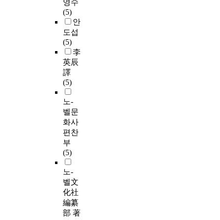
영수
(5)
안
도섭
(5)
李
英辰
譯
(5)
노-
벨문
화사
편찬
부
(5)
노-
벨文
化社
編纂
部 著