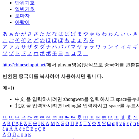
단위기호
일반기호
로마자
아랍어
あ
ぁ
か
が
さ
ざ
た
だ
な
は
ば
ぱ
ま
や
ゃ
ら
わ
ゎ
ん
い
ぃ
き
こ
ご
そ
ぞ
と
ど
の
ほ
ぼ
ぽ
も
よ
ょ
ろ
を
ア
ァ
カ
サ
ザ
タ
ダ
ナ
ハ
バ
パ
マ
ヤ
ャ
ラ
ワ
ヮ
ン
イ
ィ
キ
ギ
ソ
ゾ
ト
ド
ノ
ホ
ボ
ポ
モ
ヨ
ョ
ロ
ヲ
―
http://chineseinput.net/
에서 pinyin(병음)방식으로 중국어를 변환
변환된 중국어를 복사하여 사용하시면 됩니다.
예시)
中文 을 입력하시려면
zhongwen
을 입력하시고 space를
北京 을 입력하시려면
beijing
을 입력하시고 space를 누르
ㅥ
ㅦ
ㅧ
ㅨ
ㅩ
ㅪ
ㅫ
ㅬ
ㅭ
ㅮ
ㅯ
ㅰ
ㅱ
ㅲ
ㅳ
ㅴ
ㅵ
ㅶ
ㅷ
ㅸ
ㅹ
ㅺ
Α
Β
Γ
Δ
Ε
Ζ
Η
Θ
Ι
Κ
Λ
Μ
Ν
Ξ
Ο
Π
Ρ
Σ
Τ
Υ
Φ
Χ
Ψ
Ω
α
β
γ
δ
ε
ζ
η
á
à
Á
À
é
è
É
È
ç
Ç
ê
Ä
Ö
Ü
ä
ö
ü
ß