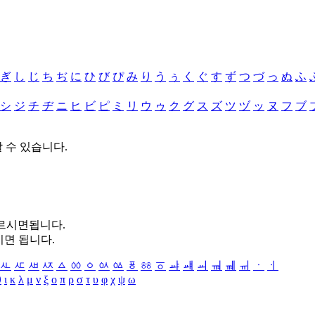
ぎ
し
じ
ち
ぢ
に
ひ
び
ぴ
み
り
う
ぅ
く
ぐ
す
ず
つ
づ
っ
ぬ
ふ
シ
ジ
チ
ヂ
ニ
ヒ
ビ
ピ
ミ
リ
ウ
ゥ
ク
グ
ス
ズ
ツ
ヅ
ッ
ヌ
フ
ブ
할 수 있습니다.
누르시면됩니다.
시면 됩니다.
ㅻ
ㅼ
ㅽ
ㅾ
ㅿ
ㆀ
ㆁ
ㆂ
ㆃ
ㆄ
ㆅ
ㆆ
ㆇ
ㆈ
ㆉ
ㆊ
ㆋ
ㆌ
ㆍ
ㆎ
θ
ι
κ
λ
μ
ν
ξ
ο
π
ρ
σ
τ
υ
φ
χ
ψ
ω