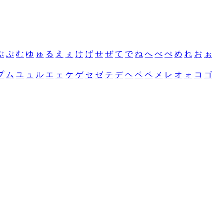
ぶ
ぷ
む
ゆ
ゅ
る
え
ぇ
け
げ
せ
ぜ
て
で
ね
へ
べ
ぺ
め
れ
お
ぉ
プ
ム
ユ
ュ
ル
エ
ェ
ケ
ゲ
セ
ゼ
テ
デ
ヘ
ベ
ペ
メ
レ
オ
ォ
コ
ゴ