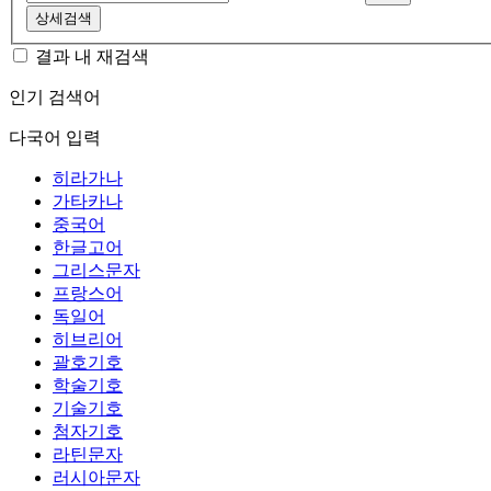
상세검색
결과 내 재검색
인기 검색어
다국어 입력
히라가나
가타카나
중국어
한글고어
그리스문자
프랑스어
독일어
히브리어
괄호기호
학술기호
기술기호
첨자기호
라틴문자
러시아문자