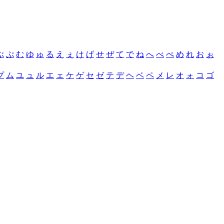
ぶ
ぷ
む
ゆ
ゅ
る
え
ぇ
け
げ
せ
ぜ
て
で
ね
へ
べ
ぺ
め
れ
お
ぉ
プ
ム
ユ
ュ
ル
エ
ェ
ケ
ゲ
セ
ゼ
テ
デ
ヘ
ベ
ペ
メ
レ
オ
ォ
コ
ゴ