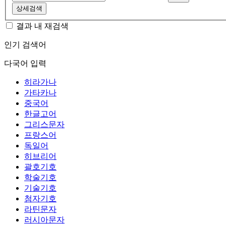
상세검색
결과 내 재검색
인기 검색어
다국어 입력
히라가나
가타카나
중국어
한글고어
그리스문자
프랑스어
독일어
히브리어
괄호기호
학술기호
기술기호
첨자기호
라틴문자
러시아문자