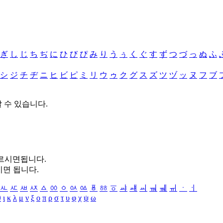
ぎ
し
じ
ち
ぢ
に
ひ
び
ぴ
み
り
う
ぅ
く
ぐ
す
ず
つ
づ
っ
ぬ
ふ
シ
ジ
チ
ヂ
ニ
ヒ
ビ
ピ
ミ
リ
ウ
ゥ
ク
グ
ス
ズ
ツ
ヅ
ッ
ヌ
フ
ブ
할 수 있습니다.
누르시면됩니다.
시면 됩니다.
ㅻ
ㅼ
ㅽ
ㅾ
ㅿ
ㆀ
ㆁ
ㆂ
ㆃ
ㆄ
ㆅ
ㆆ
ㆇ
ㆈ
ㆉ
ㆊ
ㆋ
ㆌ
ㆍ
ㆎ
θ
ι
κ
λ
μ
ν
ξ
ο
π
ρ
σ
τ
υ
φ
χ
ψ
ω