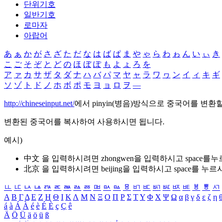
단위기호
일반기호
로마자
아랍어
あ
ぁ
か
が
さ
ざ
た
だ
な
は
ば
ぱ
ま
や
ゃ
ら
わ
ゎ
ん
い
ぃ
き
こ
ご
そ
ぞ
と
ど
の
ほ
ぼ
ぽ
も
よ
ょ
ろ
を
ア
ァ
カ
サ
ザ
タ
ダ
ナ
ハ
バ
パ
マ
ヤ
ャ
ラ
ワ
ヮ
ン
イ
ィ
キ
ギ
ソ
ゾ
ト
ド
ノ
ホ
ボ
ポ
モ
ヨ
ョ
ロ
ヲ
―
http://chineseinput.net/
에서 pinyin(병음)방식으로 중국어를 변환
변환된 중국어를 복사하여 사용하시면 됩니다.
예시)
中文 을 입력하시려면
zhongwen
을 입력하시고 space를
北京 을 입력하시려면
beijing
을 입력하시고 space를 누르
ㅥ
ㅦ
ㅧ
ㅨ
ㅩ
ㅪ
ㅫ
ㅬ
ㅭ
ㅮ
ㅯ
ㅰ
ㅱ
ㅲ
ㅳ
ㅴ
ㅵ
ㅶ
ㅷ
ㅸ
ㅹ
ㅺ
Α
Β
Γ
Δ
Ε
Ζ
Η
Θ
Ι
Κ
Λ
Μ
Ν
Ξ
Ο
Π
Ρ
Σ
Τ
Υ
Φ
Χ
Ψ
Ω
α
β
γ
δ
ε
ζ
η
á
à
Á
À
é
è
É
È
ç
Ç
ê
Ä
Ö
Ü
ä
ö
ü
ß