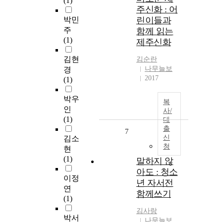
(1)
주신화 : 어
박민
린이들과
주
함께 읽는
(1)
제주신화
김현
김순란
나무늘보
경
2017
(1)
박우
복
인
사/
(1)
대
출
7
신
김소
청
현
(1)
말하지 않
아도 : 청소
이정
년 자서전
연
함께쓰기
(1)
김사랑
박서
나무늘보