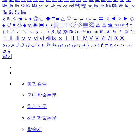
㎒
㎓
㎔
Ω
㏀
㏁
㎊
㎋
㎌
㏖
㏅
㎭
㎮
㎯
㏛
㎩
㎪
㎫
㎬
㏝
㏐
㏓
㏃
㏉
㏜
㏆
§
※
☆
★
○
●
◎
◇
◆
□
■
△
▽
→
←
↑
↓
↔
〓
◁
◀
▷
▶
♤
♠
♡
♥
♧
♣
⊙
◈
▣
◐
◑
▒
▤
▥
▨
▧
▦
▩
♨
☏
☎
☜
☞
¶
†
‡
↕
↗
↙
↖
↘
♭
♩
♪
♬
㉿
㈜
№
㏇
™
㏂
㏘
℡
＃
＆
＊
＠
ª
º
ⅰ
ⅱ
ⅲ
ⅳ
ⅴ
ⅵ
ⅶ
ⅷ
ⅸ
ⅹ
Ⅰ
Ⅱ
Ⅲ
Ⅳ
Ⅴ
Ⅵ
Ⅶ
Ⅷ
Ⅸ
Ⅹ
ا
ب
ت
ث
ج
ح
خ
د
ذ
ر
ز
س
ش
ص
ض
ط
ظ
ع
غ
ف
ق
ک
ل
م
ن
ه
و
ی
닫기
통합검색
국내학술논문
학위논문
해외학술논문
학술지