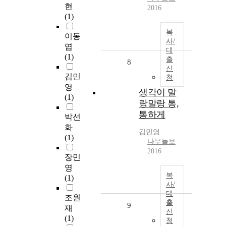
현
2016
(1)
복
이동
사/
엽
대
(1)
출
8
신
김민
청
영
생각이 말
(1)
랑말랑 통,
통하게
박선
화
김민영
(1)
나무늘보
2016
장민
영
복
(1)
사/
대
조원
출
9
재
신
(1)
청