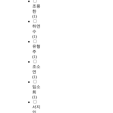
조용
한
(1)
하연
수
(1)
유형
주
(1)
조소
연
(1)
임소
희
(1)
서지
인