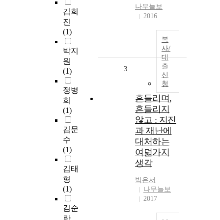
나무늘보
김희
2016
진
(1)
복
사/
박지
대
원
출
3
(1)
신
청
정병
흔들리며,
희
흔들리지
(1)
않고 : 지진
김문
과 재난에
수
대처하는
(1)
여덟가지
생각
김태
형
박은서
(1)
나무늘보
2017
김순
란