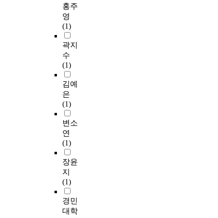
홍주
영
(1)
곽지
수
(1)
김예
은
(1)
변소
연
(1)
장윤
지
(1)
경민
대학