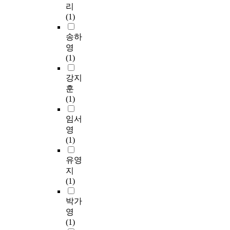
리
(1)
송하
영
(1)
강지
훈
(1)
임서
영
(1)
유영
지
(1)
박가
영
(1)