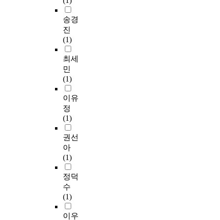
(1)
송경
진
(1)
최세
민
(1)
이유
정
(1)
권선
아
(1)
정덕
수
(1)
이우