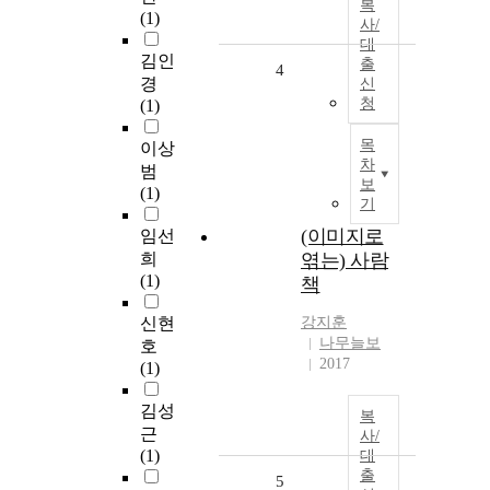
복
(1)
사/
대
김인
출
4
경
신
청
(1)
목
이상
차
범
보
(1)
기
(이미지로
임선
희
엮는) 사람
(1)
책
신현
강지훈
나무늘보
호
2017
(1)
김성
복
근
사/
(1)
대
출
5