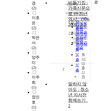
료
비둘기집 :
경
내림차순
정확도
가족신문으
(2)
순
10개씩 출력
로 쓴 25년
내림차순
인기도
이호
역사 : 1984-
순
조회
은
10개씩
2009 . 1-2
연도순
(2)
출력
제목순
조용헌
20개씩
저자순
박은
나무늘보
출력
발행기
서
2009
30개씩
(2)
관순
출력
50개씩
복
양주
사/
출력
미
대
100개씩
(2)
출
2
출력
신
청
이주
희
말하지 않
(1)
아도 : 청소
년 자서전
정민
함께쓰기 .
호
2
(1)