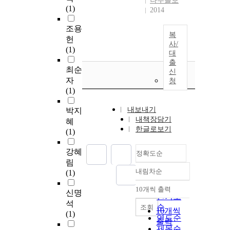
나무늘보
(1)
2014
조용
복
헌
사/
(1)
대
출
최순
신
자
청
(1)
내보내기
박지
내책장담기
혜
한글로보기
(1)
강혜
정확도순
림
내림차순
(1)
정확도
순
10개씩 출력
신명
내림차순
인기도
석
순
조회
10개씩
(1)
연도순
출력
제목순