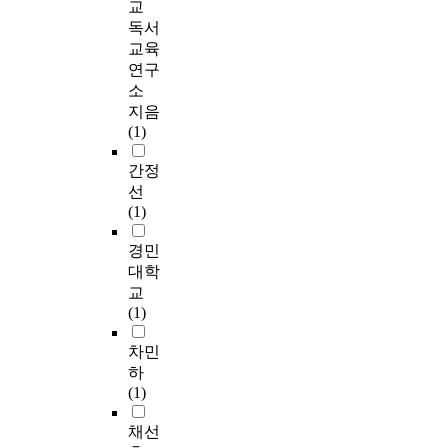
교
독서
교육
연구
소
지음
(1)
간정
선
(1)
경민
대학
교
(1)
차민
하
(1)
채선