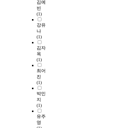
김예
빈
(1)
강유
나
(1)
김자
옥
(1)
최어
진
(1)
박민
지
(1)
유주
영