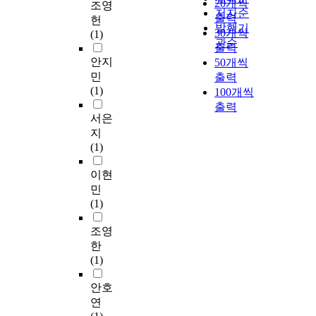
20개씩
조영
저자순
출력
헌
발행기
30개씩
(1)
관순
출력
안지
50개씩
민
출력
(1)
100개씩
출력
서은
지
(1)
이현
민
(1)
조영
한
(1)
안호
연