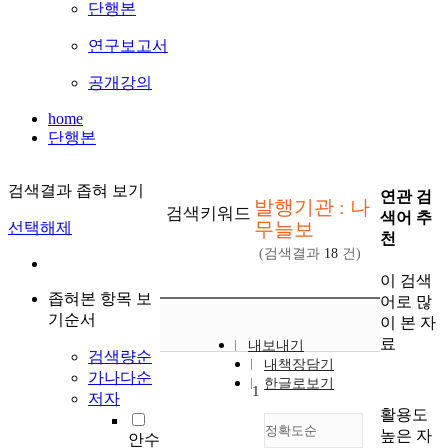
단행본
연구보고서
공개강의
home
단행본
검색결과 좁혀 보기
연관 검
발행기관 : 나
검색키워드
색어 추
무늘보
선택해제
천
(검색결과
18
건)
이 검색
좁혀본 항목 보
어로 많
기순서
이 본 자
료
내보내기
검색량순
내책장담기
가나다순
한글로보기
1
저자
활용도
정확도순
높은 자
안수