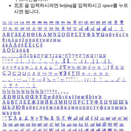
北京 을 입력하시려면
beijing
을 입력하시고 space를 누르
시면 됩니다.
ㅥ
ㅦ
ㅧ
ㅨ
ㅩ
ㅪ
ㅫ
ㅬ
ㅭ
ㅮ
ㅯ
ㅰ
ㅱ
ㅲ
ㅳ
ㅴ
ㅵ
ㅶ
ㅷ
ㅸ
ㅹ
ㅺ
ㅻ
ㅼ
ㅽ
ㅾ
ㅿ
ㆀ
ㆁ
ㆂ
ㆃ
ㆄ
ㆅ
ㆆ
ㆇ
ㆈ
ㆉ
ㆊ
ㆋ
ㆌ
ㆍ
ㆎ
Α
Β
Γ
Δ
Ε
Ζ
Η
Θ
Ι
Κ
Λ
Μ
Ν
Ξ
Ο
Π
Ρ
Σ
Τ
Υ
Φ
Χ
Ψ
Ω
α
β
γ
δ
ε
ζ
η
θ
ι
κ
λ
μ
ν
ξ
ο
π
ρ
σ
τ
υ
φ
χ
ψ
ω
á
à
Á
À
é
è
É
È
ç
Ç
ê
Ä
Ö
Ü
ä
ö
ü
ß
ְ
ֳ
ֲ
ֱ
ָ
ַ
ֵ
ֶ
ִ
ֹ
ּ
ֻ
ׂ
ׁ
ּ
ב
ה
נ
מ
צ
ת
ץ
ש
ד
ג
כ
ע
י
ח
ל
ך
ף
ק
ר
א
ט
ו
ן
ם
פ
‘
’
“
”
〔
〕
〈
〉
「
」
『
』
【
】
＂
（
）
［
］
｛
｝
±
×
÷
≠
≤
≥
∞
∴
♂
♀
∠
⊥
⌒
∂
∇
≡
≒
≪
≫
√
∽
∝
∵
∫
∬
∈
∋
⊆
⊇
⊂
⊃
∪
∩
∧
∨
￢
⇒
⇔
∀
∃
∮
∑
∏
＋
－
＜
＝
＞
、
。
·
‥
…
¨
〃
―
∥
＼
∼
´
～
ˇ
˘
˝
˚
˙
¸
˛
¡
¿
ː
！
＇
，
．
／
：
；
？
＾
＿
｀
｜
½
⅓
⅔
¼
¾
⅛
⅜
⅝
⅞
¹
²
³
⁴
ⁿ
₁
₂
₃
₄
Æ
Ð
Ħ
Ĳ
Ł
Ø
Œ
Þ
Ŧ
Ŋ
æ
đ
ð
ħ
ı
ĳ
ĸ
ŀ
ł
ø
œ
ß
þ
ŧ
ŋ
ŉ
А
Б
В
Г
Д
Е
Ё
Ж
З
И
Й
К
Л
М
Н
О
П
Р
С
Т
У
Ф
Х
Ц
Ч
Ш
Щ
Ъ
Ы
Ь
Э
Ю
Я
а
б
в
г
д
е
ё
ж
з
и
й
к
л
м
н
о
п
р
с
т
у
ф
х
ц
ч
ш
щ
ъ
ы
ь
э
ю
я
′
″
℃
Å
￠
￡
￥
¤
℉
‰
＄
％
Ｆ
￦
㎕
㎖
㎗
ℓ
㎘
㏄
㎣
㎤
㎥
㎦
㎙
㎚
㎛
㎜
㎝
㎞
㎟
㎠
㎡
㎢
㏊
㎍
㎎
㎏
㏏
㎈
㎉
㏈
㎧
㎨
㎰
㎱
㎲
㎳
㎴
㎵
㎶
㎷
㎸
㎹
㎀
㎁
㎂
㎃
㎄
㎺
㎻
㎽
㎾
㎿
㎐
㎑