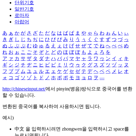
단위기호
일반기호
로마자
아랍어
あ
ぁ
か
が
さ
ざ
た
だ
な
は
ば
ぱ
ま
や
ゃ
ら
わ
ゎ
ん
い
ぃ
き
ぎ
し
じ
ち
ぢ
に
ひ
び
ぴ
み
り
う
ぅ
く
ぐ
す
ず
つ
づ
っ
ぬ
ふ
ぶ
ぷ
む
ゆ
ゅ
る
え
ぇ
け
げ
せ
ぜ
て
で
ね
へ
べ
ぺ
め
れ
お
ぉ
こ
ご
そ
ぞ
と
ど
の
ほ
ぼ
ぽ
も
よ
ょ
ろ
を
ア
ァ
カ
サ
ザ
タ
ダ
ナ
ハ
バ
パ
マ
ヤ
ャ
ラ
ワ
ヮ
ン
イ
ィ
キ
ギ
シ
ジ
チ
ヂ
ニ
ヒ
ビ
ピ
ミ
リ
ウ
ゥ
ク
グ
ス
ズ
ツ
ヅ
ッ
ヌ
フ
ブ
プ
ム
ユ
ュ
ル
エ
ェ
ケ
ゲ
セ
ゼ
テ
デ
ヘ
ベ
ペ
メ
レ
オ
ォ
コ
ゴ
ソ
ゾ
ト
ド
ノ
ホ
ボ
ポ
モ
ヨ
ョ
ロ
ヲ
―
http://chineseinput.net/
에서 pinyin(병음)방식으로 중국어를 변환
할 수 있습니다.
변환된 중국어를 복사하여 사용하시면 됩니다.
예시)
中文 을 입력하시려면
zhongwen
을 입력하시고 space를
누르시면됩니다.