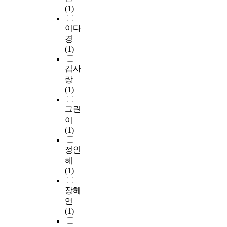
(1)
이다
경
(1)
김사
랑
(1)
그린
이
(1)
정인
혜
(1)
장혜
연
(1)