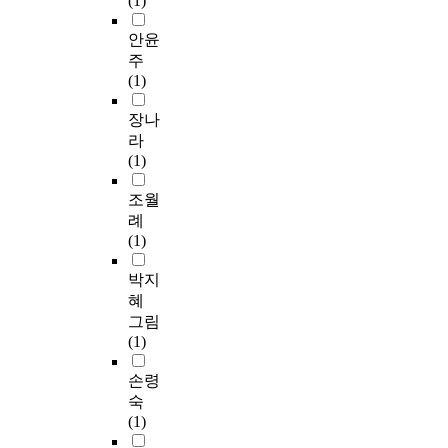
(1)
안윤
주
(1)
장나
라
(1)
조월
례
(1)
박지
혜
그림
(1)
손령
숙
(1)