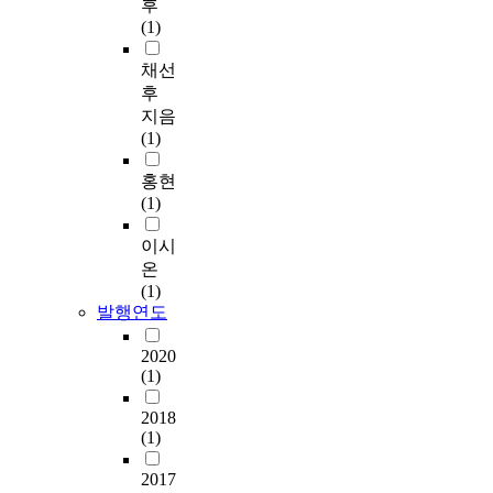
후
(1)
채선
후
지음
(1)
홍현
(1)
이시
온
(1)
발행연도
2020
(1)
2018
(1)
2017