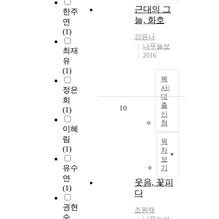
근대의 그
한주
늘, 화호
연
(1)
강유나
나무늘보
최재
2016
유
(1)
복
사/
정은
대
희
출
10
(1)
신
청
이혜
림
목
(1)
차
보
유수
기
연
웃음, 꽃피
(1)
다
권현
조원재
숙