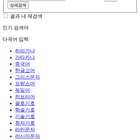
상세검색
결과 내 재검색
인기 검색어
다국어 입력
히라가나
가타카나
중국어
한글고어
그리스문자
프랑스어
독일어
히브리어
괄호기호
학술기호
기술기호
첨자기호
라틴문자
러시아문자