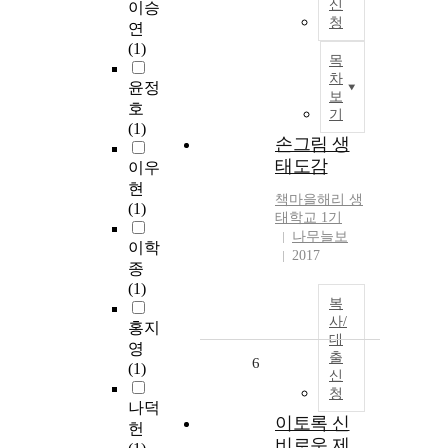
신
이승
청
연
(1)
목
차
윤정
보
호
기
(1)
손그림 생
태도감
이우
현
책마을해리 생
(1)
태학교 1기
나무늘보
이학
2017
종
(1)
복
사/
홍지
대
영
출
6
(1)
신
청
나덕
이토록 신
헌
비로운 제