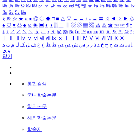
㎒
㎓
㎔
Ω
㏀
㏁
㎊
㎋
㎌
㏖
㏅
㎭
㎮
㎯
㏛
㎩
㎪
㎫
㎬
㏝
㏐
㏓
㏃
㏉
㏜
㏆
§
※
☆
★
○
●
◎
◇
◆
□
■
△
▽
→
←
↑
↓
↔
〓
◁
◀
▷
▶
♤
♠
♡
♥
♧
♣
⊙
◈
▣
◐
◑
▒
▤
▥
▨
▧
▦
▩
♨
☏
☎
☜
☞
¶
†
‡
↕
↗
↙
↖
↘
♭
♩
♪
♬
㉿
㈜
№
㏇
™
㏂
㏘
℡
＃
＆
＊
＠
ª
º
ⅰ
ⅱ
ⅲ
ⅳ
ⅴ
ⅵ
ⅶ
ⅷ
ⅸ
ⅹ
Ⅰ
Ⅱ
Ⅲ
Ⅳ
Ⅴ
Ⅵ
Ⅶ
Ⅷ
Ⅸ
Ⅹ
ا
ب
ت
ث
ج
ح
خ
د
ذ
ر
ز
س
ش
ص
ض
ط
ظ
ع
غ
ف
ق
ک
ل
م
ن
ه
و
ی
닫기
통합검색
국내학술논문
학위논문
해외학술논문
학술지