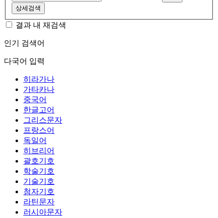
상세검색
결과 내 재검색
인기 검색어
다국어 입력
히라가나
가타카나
중국어
한글고어
그리스문자
프랑스어
독일어
히브리어
괄호기호
학술기호
기술기호
첨자기호
라틴문자
러시아문자