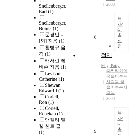
2008
Snellenberger,
Earl
(1)
복
Snellenberger,
사/
Bonila
(1)
대
문경민...
출
8
[외] 지음
(1)
신
청
황병규 옮
김
(1)
절제
캐서린 레
May, Patty
비슨 지음
(1)
디씨티와이
Levison,
꿈을이루는
Catherine
(1)
사람들 꿈
Shewan,
을이루는사
Edward J
(1)
람들
Coriell,
2008
Ron
(1)
Coriell,
복
Rebekah
(1)
사/
앤젤라 엘
대
웰 헌트 글
출
9
(1)
신