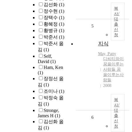
김선화
(1)
복
정수현
(1)
사/
장택수
(1)
대
황혜정
(1)
출
5
신
황병규
(1)
청
박준서
(1)
지식
박준서 옮
김
(1)
May, Patty
Self,
디씨티와이
David
(1)
꿈을이루는
Ham, Ken
사람들 꿈
(1)
을이루는사
장정선 옮
람들
김
(1)
2008
조미나
(1)
박정숙 옮
복
김
(1)
사/
Stronge,
대
James H
(1)
출
6
신
김선화 옮
청
김
(1)