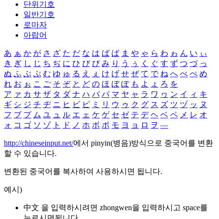
단위기호
일반기호
로마자
아랍어
あ
ぁ
か
が
さ
ざ
た
だ
な
は
ば
ぱ
ま
や
ゃ
ら
わ
ゎ
ん
い
ぃ
き
ぎ
し
じ
ち
ぢ
に
ひ
び
ぴ
み
り
う
ぅ
く
ぐ
す
ず
つ
づ
っ
ぬ
ふ
ぶ
ぷ
む
ゆ
ゅ
る
え
ぇ
け
げ
せ
ぜ
て
で
ね
へ
べ
ぺ
め
れ
お
ぉ
こ
ご
そ
ぞ
と
ど
の
ほ
ぼ
ぽ
も
よ
ょ
ろ
を
ア
ァ
カ
サ
ザ
タ
ダ
ナ
ハ
バ
パ
マ
ヤ
ャ
ラ
ワ
ヮ
ン
イ
ィ
キ
ギ
シ
ジ
チ
ヂ
ニ
ヒ
ビ
ピ
ミ
リ
ウ
ゥ
ク
グ
ス
ズ
ツ
ヅ
ッ
ヌ
フ
ブ
プ
ム
ユ
ュ
ル
エ
ェ
ケ
ゲ
セ
ゼ
テ
デ
ヘ
ベ
ペ
メ
レ
オ
ォ
コ
ゴ
ソ
ゾ
ト
ド
ノ
ホ
ボ
ポ
モ
ヨ
ョ
ロ
ヲ
―
http://chineseinput.net/
에서 pinyin(병음)방식으로 중국어를 변환
할 수 있습니다.
변환된 중국어를 복사하여 사용하시면 됩니다.
예시)
中文 을 입력하시려면
zhongwen
을 입력하시고 space를
누르시면됩니다.