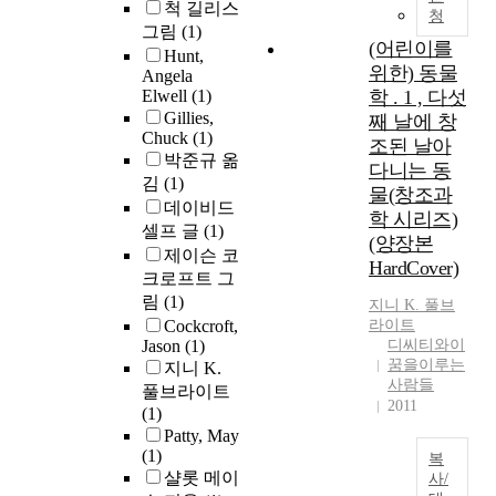
척 길리스
청
그림
(1)
(어린이를
Hunt,
위한) 동물
Angela
Elwell
(1)
학 . 1 , 다섯
Gillies,
째 날에 창
Chuck
(1)
조된 날아
박준규 옮
다니는 동
김
(1)
물(창조과
데이비드
학 시리즈)
셀프 글
(1)
(양장본
제이슨 코
HardCover)
크로프트 그
림
(1)
지니 K. 풀브
Cockcroft,
라이트
Jason
(1)
디씨티와이
꿈을이루는
지니 K.
사람들
풀브라이트
2011
(1)
Patty, May
(1)
복
샬롯 메이
사/