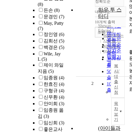
정확도순
(8)
하우 투 스
든손
(8)
내림차순
정확도
터디
문경민
(7)
순
10개씩 출력
May, Patty
내림차순
Shewan,
인기도
(7)
Edward J
순
조회
정인영
(6)
10개씩
꿈을이루는
연도순
출력
김희선
(5)
사람들 디
제목순
씨티와이
20개씩
백경은
(5)
저자순
2006
출력
Wile, Jay
발행기
L
(5)
30개씩
관순
제이 와일
출력
복
지음
(5)
50개씩
사/
대
임종원
(4)
출력
출
2
100개씩
한효진
(4)
신
출력
구형규
(4)
청
신무환
(4)
안미희
(3)
목
차
임종원 옮
보
김
(3)
기
임신희
(3)
(아이들과
좋은교사