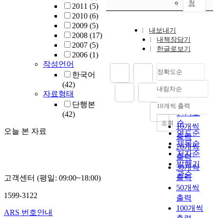
청
2011
(5)
2010
(6)
2009
(5)
내보내기
2008
(17)
내책장담기
2007
(5)
한글로보기
2006
(1)
작성언어
정확도순
한국어
(42)
내림차순
정확도
자료형태
순
단행본
10개씩 출력
내림차순
인기도
(42)
순
조회
10개씩
오늘 본 자료
연도순
출력
제목순
20개씩
저자순
출력
발행기
30개씩
관순
출력
고객센터 (평일: 09:00~18:00)
50개씩
1599-3122
출력
100개씩
ARS 번호안내