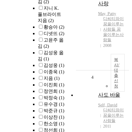
김
(2)
사랑
지니 K.
May, Patty
풀브라이트
디씨티와이
지음
(2)
꿈을이루는
황승아
(2)
사람들 꿈
디넷뜨
(2)
을이루는사
고윤주 옮
람들
2008
김
(2)
김성웅 옮
김
(1)
복
김성웅
(1)
사/
대
이종욱
(1)
출
4
지음
(1)
신
이진희
(1)
청
정연희
(1)
사도 바울
박정숙
(1)
유수경
(1)
Self, David
디씨티와이
박준규
(1)
꿈을이루는
이상찬
(1)
사람들
한소영
(1)
2011
정선희
(1)