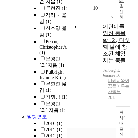
대
슨 지음
(1)
출
류현진
(1)
10
신
김하나 옮
청
김
(1)
어린이를
한소영 옮
위한 동물
김
(1)
학 . 2 , 다섯
Perrin,
째 날에 창
Christopher A
(1)
조된 헤엄
문경민...
치는 동물
[외]지음
(1)
Fulbright,
Fulbright,
Jeannie K
Jeannie K
(1)
디씨티와이
류현진 옮
꿈을이루는
김
(1)
사람들
정휘범
(1)
2015
문경민
[외] 지음
(1)
복
발행연도
사/
2016
(1)
대
출
2015
(1)
신
2012
(1)