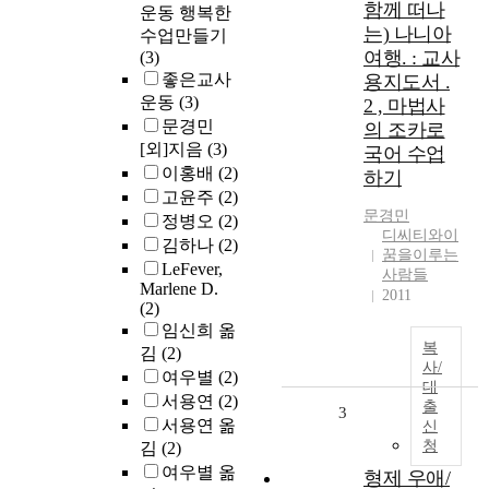
함께 떠나
운동 행복한
는) 나니아
수업만들기
여행. : 교사
(3)
좋은교사
용지도서 .
운동
(3)
2 , 마법사
문경민
의 조카로
[외]지음
(3)
국어 수업
이홍배
(2)
하기
고윤주
(2)
문경민
정병오
(2)
디씨티와이
김하나
(2)
꿈을이루는
LeFever,
사람들
Marlene D.
2011
(2)
임신희 옮
복
김
(2)
사/
여우별
(2)
대
서용연
(2)
출
3
서용연 옮
신
청
김
(2)
여우별 옮
형제 우애/