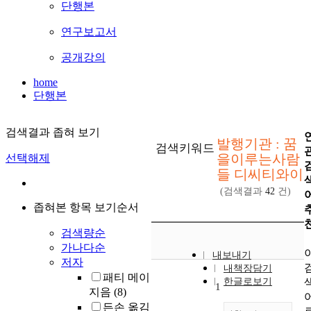
단행본
연구보고서
공개강의
home
단행본
검색결과 좁혀 보기
발행기관 : 꿈
검색키워드
을이루는사람
선택해제
들 디씨티와이
(검색결과
42
건)
좁혀본 항목 보기순서
검색량순
가나다순
내보내기
저자
내책장담기
패티 메이
한글로보기
1
지음
(8)
든손 옮김