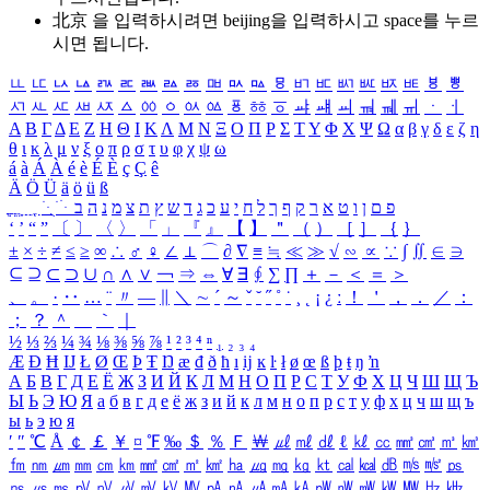
北京 을 입력하시려면
beijing
을 입력하시고 space를 누르
시면 됩니다.
ㅥ
ㅦ
ㅧ
ㅨ
ㅩ
ㅪ
ㅫ
ㅬ
ㅭ
ㅮ
ㅯ
ㅰ
ㅱ
ㅲ
ㅳ
ㅴ
ㅵ
ㅶ
ㅷ
ㅸ
ㅹ
ㅺ
ㅻ
ㅼ
ㅽ
ㅾ
ㅿ
ㆀ
ㆁ
ㆂ
ㆃ
ㆄ
ㆅ
ㆆ
ㆇ
ㆈ
ㆉ
ㆊ
ㆋ
ㆌ
ㆍ
ㆎ
Α
Β
Γ
Δ
Ε
Ζ
Η
Θ
Ι
Κ
Λ
Μ
Ν
Ξ
Ο
Π
Ρ
Σ
Τ
Υ
Φ
Χ
Ψ
Ω
α
β
γ
δ
ε
ζ
η
θ
ι
κ
λ
μ
ν
ξ
ο
π
ρ
σ
τ
υ
φ
χ
ψ
ω
á
à
Á
À
é
è
É
È
ç
Ç
ê
Ä
Ö
Ü
ä
ö
ü
ß
ְ
ֳ
ֲ
ֱ
ָ
ַ
ֵ
ֶ
ִ
ֹ
ּ
ֻ
ׂ
ׁ
ּ
ב
ה
נ
מ
צ
ת
ץ
ש
ד
ג
כ
ע
י
ח
ל
ך
ף
ק
ר
א
ט
ו
ן
ם
פ
‘
’
“
”
〔
〕
〈
〉
「
」
『
』
【
】
＂
（
）
［
］
｛
｝
±
×
÷
≠
≤
≥
∞
∴
♂
♀
∠
⊥
⌒
∂
∇
≡
≒
≪
≫
√
∽
∝
∵
∫
∬
∈
∋
⊆
⊇
⊂
⊃
∪
∩
∧
∨
￢
⇒
⇔
∀
∃
∮
∑
∏
＋
－
＜
＝
＞
、
。
·
‥
…
¨
〃
―
∥
＼
∼
´
～
ˇ
˘
˝
˚
˙
¸
˛
¡
¿
ː
！
＇
，
．
／
：
；
？
＾
＿
｀
｜
½
⅓
⅔
¼
¾
⅛
⅜
⅝
⅞
¹
²
³
⁴
ⁿ
₁
₂
₃
₄
Æ
Ð
Ħ
Ĳ
Ł
Ø
Œ
Þ
Ŧ
Ŋ
æ
đ
ð
ħ
ı
ĳ
ĸ
ŀ
ł
ø
œ
ß
þ
ŧ
ŋ
ŉ
А
Б
В
Г
Д
Е
Ё
Ж
З
И
Й
К
Л
М
Н
О
П
Р
С
Т
У
Ф
Х
Ц
Ч
Ш
Щ
Ъ
Ы
Ь
Э
Ю
Я
а
б
в
г
д
е
ё
ж
з
и
й
к
л
м
н
о
п
р
с
т
у
ф
х
ц
ч
ш
щ
ъ
ы
ь
э
ю
я
′
″
℃
Å
￠
￡
￥
¤
℉
‰
＄
％
Ｆ
￦
㎕
㎖
㎗
ℓ
㎘
㏄
㎣
㎤
㎥
㎦
㎙
㎚
㎛
㎜
㎝
㎞
㎟
㎠
㎡
㎢
㏊
㎍
㎎
㎏
㏏
㎈
㎉
㏈
㎧
㎨
㎰
㎱
㎲
㎳
㎴
㎵
㎶
㎷
㎸
㎹
㎀
㎁
㎂
㎃
㎄
㎺
㎻
㎽
㎾
㎿
㎐
㎑