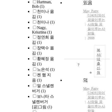
Hartman,
믿음
Bob
(1)
천미나 옮
May, Patty
디씨티와이
김
(1)
꿈을이루는
천미나
(1)
사람들 꿈
Nagy,
을이루는사
Krisztina
(1)
람들
정연희 옮
2008
김
(1)
장택수 옮
복
김
(1)
사/
황혜정 옮
대
김
(1)
출
7
신
노은석
(1)
청
켄 햄 지
덕
음
(1)
얼 스넬렌
May, Patty
버거
(1)
디씨티와이
보니타 스
꿈을이루는
넬렌버거
사람들 꿈
을이루는사
[공]그림
(1)
람들