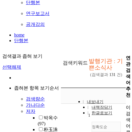
단행본
연구보고서
공개강의
home
단행본
검색결과 좁혀 보기
연
발행기관 : 기
검색키워드
관
쁜소식사
선택해제
검
(검색결과
131
건)
색
어
좁혀본 항목 보기순서
추
천
검색량순
내보내기
가나다순
이
내책장담기
저자
한글로보기
검
1
박옥수
색
(97)
어
정확도순
朴玉洙