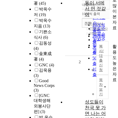
로
동이 서에
著
(45)
내림차순
많
정확도
서 먼 것같
박옥수
이
순
10개씩 출력
이
저
(19)
내림차순
본
인기도
박옥수
자
순
조회
기쁜소식사
10개씩
지음
(13)
료
연도순
기쁜소식사
출력
기쁜소
1996
제목순
20개씩
식사
(6)
저자순
출력
김동성
발행기
활
복
30개씩
(4)
관순
사/
용
출력
金東成
대
도
50개씩
著
(4)
출
2
높
출력
GNC
(4)
신
은
100개씩
김욱용
청
자
출력
(3)
료
목
Good
차
News Corps
보
(3)
기
[GNC
대학생해
성도들이
외봉사단
천국 못 가
편]
(3)
면 나는 어
박 옥수