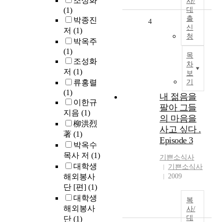
조성화
사/
(1)
대
출
박종진
4
신
저
(1)
청
박옥주
(1)
목
조성화
차
저
(1)
보
류홍렬
기
(1)
내 젊음을
이한규
팔아 그들
지음
(1)
의 마음을
柳洪烈
사고 싶다 .
著
(1)
Episode 3
박옥수
목사 저
(1)
기쁜소식사
대학생
기쁜소식사
해외봉사
2009
단 [편]
(1)
대학생
복
해외봉사
사/
대
단
(1)