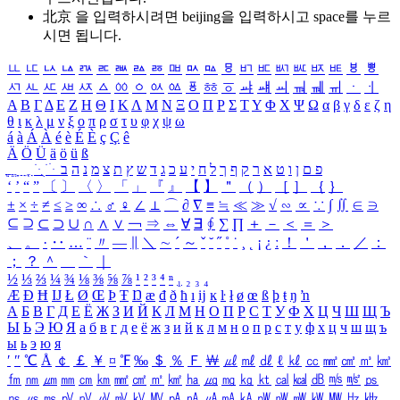
北京 을 입력하시려면
beijing
을 입력하시고 space를 누르
시면 됩니다.
ㅥ
ㅦ
ㅧ
ㅨ
ㅩ
ㅪ
ㅫ
ㅬ
ㅭ
ㅮ
ㅯ
ㅰ
ㅱ
ㅲ
ㅳ
ㅴ
ㅵ
ㅶ
ㅷ
ㅸ
ㅹ
ㅺ
ㅻ
ㅼ
ㅽ
ㅾ
ㅿ
ㆀ
ㆁ
ㆂ
ㆃ
ㆄ
ㆅ
ㆆ
ㆇ
ㆈ
ㆉ
ㆊ
ㆋ
ㆌ
ㆍ
ㆎ
Α
Β
Γ
Δ
Ε
Ζ
Η
Θ
Ι
Κ
Λ
Μ
Ν
Ξ
Ο
Π
Ρ
Σ
Τ
Υ
Φ
Χ
Ψ
Ω
α
β
γ
δ
ε
ζ
η
θ
ι
κ
λ
μ
ν
ξ
ο
π
ρ
σ
τ
υ
φ
χ
ψ
ω
á
à
Á
À
é
è
É
È
ç
Ç
ê
Ä
Ö
Ü
ä
ö
ü
ß
ְ
ֳ
ֲ
ֱ
ָ
ַ
ֵ
ֶ
ִ
ֹ
ּ
ֻ
ׂ
ׁ
ּ
ב
ה
נ
מ
צ
ת
ץ
ש
ד
ג
כ
ע
י
ח
ל
ך
ף
ק
ר
א
ט
ו
ן
ם
פ
‘
’
“
”
〔
〕
〈
〉
「
」
『
』
【
】
＂
（
）
［
］
｛
｝
±
×
÷
≠
≤
≥
∞
∴
♂
♀
∠
⊥
⌒
∂
∇
≡
≒
≪
≫
√
∽
∝
∵
∫
∬
∈
∋
⊆
⊇
⊂
⊃
∪
∩
∧
∨
￢
⇒
⇔
∀
∃
∮
∑
∏
＋
－
＜
＝
＞
、
。
·
‥
…
¨
〃
―
∥
＼
∼
´
～
ˇ
˘
˝
˚
˙
¸
˛
¡
¿
ː
！
＇
，
．
／
：
；
？
＾
＿
｀
｜
½
⅓
⅔
¼
¾
⅛
⅜
⅝
⅞
¹
²
³
⁴
ⁿ
₁
₂
₃
₄
Æ
Ð
Ħ
Ĳ
Ł
Ø
Œ
Þ
Ŧ
Ŋ
æ
đ
ð
ħ
ı
ĳ
ĸ
ŀ
ł
ø
œ
ß
þ
ŧ
ŋ
ŉ
А
Б
В
Г
Д
Е
Ё
Ж
З
И
Й
К
Л
М
Н
О
П
Р
С
Т
У
Ф
Х
Ц
Ч
Ш
Щ
Ъ
Ы
Ь
Э
Ю
Я
а
б
в
г
д
е
ё
ж
з
и
й
к
л
м
н
о
п
р
с
т
у
ф
х
ц
ч
ш
щ
ъ
ы
ь
э
ю
я
′
″
℃
Å
￠
￡
￥
¤
℉
‰
＄
％
Ｆ
￦
㎕
㎖
㎗
ℓ
㎘
㏄
㎣
㎤
㎥
㎦
㎙
㎚
㎛
㎜
㎝
㎞
㎟
㎠
㎡
㎢
㏊
㎍
㎎
㎏
㏏
㎈
㎉
㏈
㎧
㎨
㎰
㎱
㎲
㎳
㎴
㎵
㎶
㎷
㎸
㎹
㎀
㎁
㎂
㎃
㎄
㎺
㎻
㎽
㎾
㎿
㎐
㎑