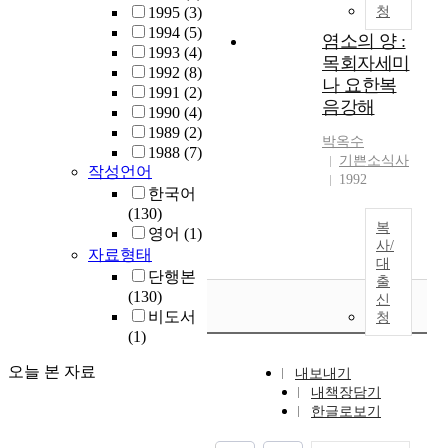
1995
(3)
청
1994
(5)
염소의 양 :
1993
(4)
목회자세미
1992
(8)
나 요한복
1991
(2)
음강해
1990
(4)
1989
(2)
박옥수
1988
(7)
기쁜소식사
작성언어
1992
한국어
(130)
복
영어
(1)
사/
자료형태
대
단행본
출
(130)
신
비도서
청
(1)
오늘 본 자료
내보내기
내책장담기
한글로보기