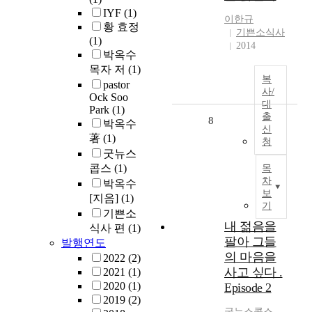
IYF
(1)
이한규
황 효정
기쁜소식사
(1)
2014
박옥수
목자 저
(1)
복
pastor
사/
Ock Soo
대
Park
(1)
출
8
박옥수
신
著
(1)
청
굿뉴스
콥스
(1)
목
차
박옥수
보
[지음]
(1)
기
기쁜소
내 젊음을
식사 편
(1)
팔아 그들
발행연도
의 마음을
2022
(2)
사고 싶다 .
2021
(1)
2020
(1)
Episode 2
2019
(2)
굿뉴스콥스