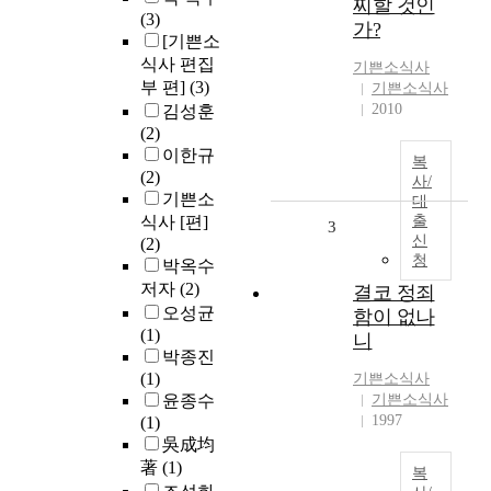
찌할 것인
(3)
가?
[기쁜소
식사 편집
기쁜소식사
부 편]
(3)
기쁜소식사
2010
김성훈
(2)
이한규
복
(2)
사/
기쁜소
대
식사 [편]
출
3
신
(2)
청
박옥수
저자
(2)
결코 정죄
오성균
함이 없나
(1)
니
박종진
(1)
기쁜소식사
윤종수
기쁜소식사
1997
(1)
吳成均
著
(1)
복