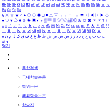
㎒
㎓
㎔
Ω
㏀
㏁
㎊
㎋
㎌
㏖
㏅
㎭
㎮
㎯
㏛
㎩
㎪
㎫
㎬
㏝
㏐
㏓
㏃
㏉
㏜
㏆
§
※
☆
★
○
●
◎
◇
◆
□
■
△
▽
→
←
↑
↓
↔
〓
◁
◀
▷
▶
♤
♠
♡
♥
♧
♣
⊙
◈
▣
◐
◑
▒
▤
▥
▨
▧
▦
▩
♨
☏
☎
☜
☞
¶
†
‡
↕
↗
↙
↖
↘
♭
♩
♪
♬
㉿
㈜
№
㏇
™
㏂
㏘
℡
＃
＆
＊
＠
ª
º
ⅰ
ⅱ
ⅲ
ⅳ
ⅴ
ⅵ
ⅶ
ⅷ
ⅸ
ⅹ
Ⅰ
Ⅱ
Ⅲ
Ⅳ
Ⅴ
Ⅵ
Ⅶ
Ⅷ
Ⅸ
Ⅹ
ا
ب
ت
ث
ج
ح
خ
د
ذ
ر
ز
س
ش
ص
ض
ط
ظ
ع
غ
ف
ق
ک
ل
م
ن
ه
و
ی
닫기
통합검색
국내학술논문
학위논문
해외학술논문
학술지