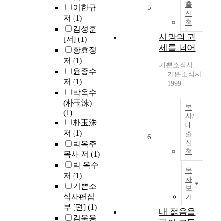
출
이한규
5
신
저
(1)
청
김성훈
사망의 권
[저]
(1)
세를 넘어
황효정
저
(1)
기쁜소식사
윤종수
기쁜소식사
저
(1)
1999
박옥수
(朴玉洙)
복
(1)
사/
朴玉洙
대
저
(1)
출
6
신
박옥주
청
목사 저
(1)
박 옥수
목
저
(1)
차
기쁜소
보
식사편집
기
부 [편]
(1)
내 젊음을
김욱용