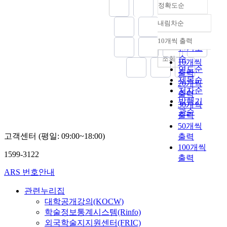
정확도순
내림차순
정확도
순
10개씩 출력
내림차순
인기도
순
조회
10개씩
연도순
출력
제목순
20개씩
저자순
출력
발행기
30개씩
관순
출력
50개씩
고객센터 (평일: 09:00~18:00)
출력
100개씩
1599-3122
출력
ARS 번호안내
관련누리집
대학공개강의(KOCW)
학술정보통계시스템(Rinfo)
외국학술지지원센터(FRIC)