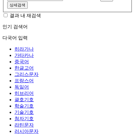
상세검색
결과 내 재검색
인기 검색어
다국어 입력
히라가나
가타카나
중국어
한글고어
그리스문자
프랑스어
독일어
히브리어
괄호기호
학술기호
기술기호
첨자기호
라틴문자
러시아문자