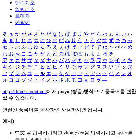
단위기호
일반기호
로마자
아랍어
あ
ぁ
か
が
さ
ざ
た
だ
な
は
ば
ぱ
ま
や
ゃ
ら
わ
ゎ
ん
い
ぃ
き
ぎ
し
じ
ち
ぢ
に
ひ
び
ぴ
み
り
う
ぅ
く
ぐ
す
ず
つ
づ
っ
ぬ
ふ
ぶ
ぷ
む
ゆ
ゅ
る
え
ぇ
け
げ
せ
ぜ
て
で
ね
へ
べ
ぺ
め
れ
お
ぉ
こ
ご
そ
ぞ
と
ど
の
ほ
ぼ
ぽ
も
よ
ょ
ろ
を
ア
ァ
カ
サ
ザ
タ
ダ
ナ
ハ
バ
パ
マ
ヤ
ャ
ラ
ワ
ヮ
ン
イ
ィ
キ
ギ
シ
ジ
チ
ヂ
ニ
ヒ
ビ
ピ
ミ
リ
ウ
ゥ
ク
グ
ス
ズ
ツ
ヅ
ッ
ヌ
フ
ブ
プ
ム
ユ
ュ
ル
エ
ェ
ケ
ゲ
セ
ゼ
テ
デ
ヘ
ベ
ペ
メ
レ
オ
ォ
コ
ゴ
ソ
ゾ
ト
ド
ノ
ホ
ボ
ポ
モ
ヨ
ョ
ロ
ヲ
―
http://chineseinput.net/
에서 pinyin(병음)방식으로 중국어를 변환
할 수 있습니다.
변환된 중국어를 복사하여 사용하시면 됩니다.
예시)
中文 을 입력하시려면
zhongwen
을 입력하시고 space를
누르시면됩니다.