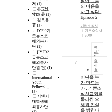
팔아 그들
저
(1)
의 마음을
朴玉洙
사고 싶다 .
牧師 著
(1)
Episode 2
김욱용
著
(1)
기쁜소식사
IYF 9기
기쁜소식사
2008
굿뉴스코
해외봉사
단
(1)
복
[IYF9기
사/
대
굿뉴스코
출
해외봉사
7
신
단원 편]
(1)
청
이단을 누
International
Youth
가 만드는
Fellowship
가 : 기쁜소
(1)
식선교회를
지앤시
둘러싼 오
대학생해
해와 진실
외봉사단
을 밝힌다
(1)