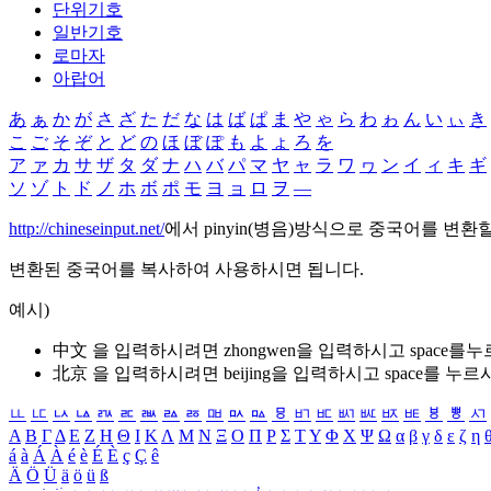
단위기호
일반기호
로마자
아랍어
あ
ぁ
か
が
さ
ざ
た
だ
な
は
ば
ぱ
ま
や
ゃ
ら
わ
ゎ
ん
い
ぃ
き
こ
ご
そ
ぞ
と
ど
の
ほ
ぼ
ぽ
も
よ
ょ
ろ
を
ア
ァ
カ
サ
ザ
タ
ダ
ナ
ハ
バ
パ
マ
ヤ
ャ
ラ
ワ
ヮ
ン
イ
ィ
キ
ギ
ソ
ゾ
ト
ド
ノ
ホ
ボ
ポ
モ
ヨ
ョ
ロ
ヲ
―
http://chineseinput.net/
에서 pinyin(병음)방식으로 중국어를 변환
변환된 중국어를 복사하여 사용하시면 됩니다.
예시)
中文 을 입력하시려면
zhongwen
을 입력하시고 space를
北京 을 입력하시려면
beijing
을 입력하시고 space를 누르
ㅥ
ㅦ
ㅧ
ㅨ
ㅩ
ㅪ
ㅫ
ㅬ
ㅭ
ㅮ
ㅯ
ㅰ
ㅱ
ㅲ
ㅳ
ㅴ
ㅵ
ㅶ
ㅷ
ㅸ
ㅹ
ㅺ
Α
Β
Γ
Δ
Ε
Ζ
Η
Θ
Ι
Κ
Λ
Μ
Ν
Ξ
Ο
Π
Ρ
Σ
Τ
Υ
Φ
Χ
Ψ
Ω
α
β
γ
δ
ε
ζ
η
á
à
Á
À
é
è
É
È
ç
Ç
ê
Ä
Ö
Ü
ä
ö
ü
ß