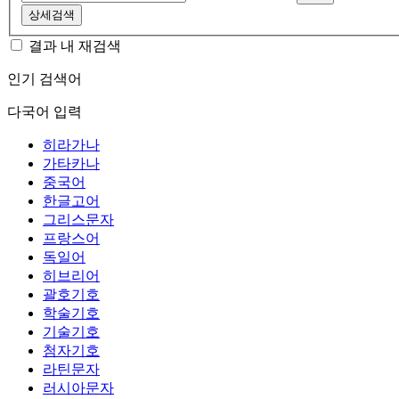
상세검색
결과 내 재검색
인기 검색어
다국어 입력
히라가나
가타카나
중국어
한글고어
그리스문자
프랑스어
독일어
히브리어
괄호기호
학술기호
기술기호
첨자기호
라틴문자
러시아문자