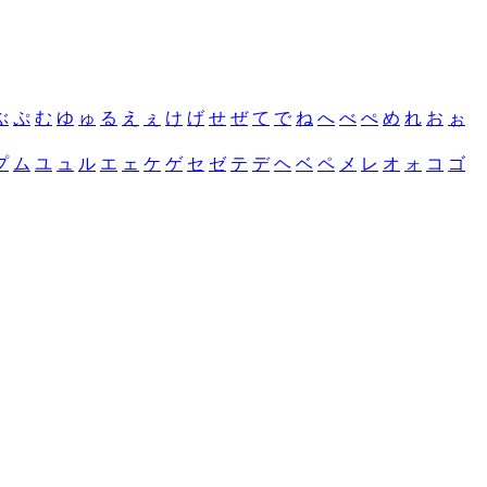
ぶ
ぷ
む
ゆ
ゅ
る
え
ぇ
け
げ
せ
ぜ
て
で
ね
へ
べ
ぺ
め
れ
お
ぉ
プ
ム
ユ
ュ
ル
エ
ェ
ケ
ゲ
セ
ゼ
テ
デ
ヘ
ベ
ペ
メ
レ
オ
ォ
コ
ゴ