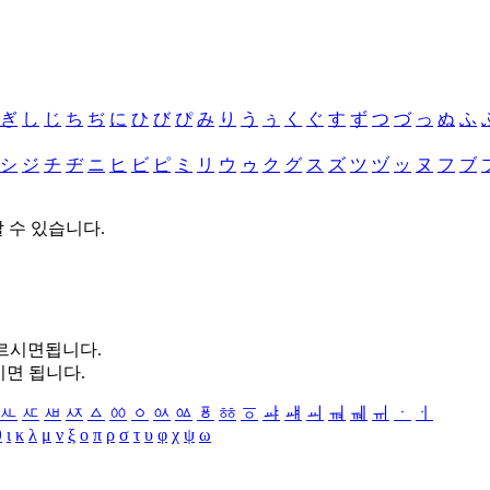
ぎ
し
じ
ち
ぢ
に
ひ
び
ぴ
み
り
う
ぅ
く
ぐ
す
ず
つ
づ
っ
ぬ
ふ
シ
ジ
チ
ヂ
ニ
ヒ
ビ
ピ
ミ
リ
ウ
ゥ
ク
グ
ス
ズ
ツ
ヅ
ッ
ヌ
フ
ブ
할 수 있습니다.
누르시면됩니다.
시면 됩니다.
ㅻ
ㅼ
ㅽ
ㅾ
ㅿ
ㆀ
ㆁ
ㆂ
ㆃ
ㆄ
ㆅ
ㆆ
ㆇ
ㆈ
ㆉ
ㆊ
ㆋ
ㆌ
ㆍ
ㆎ
θ
ι
κ
λ
μ
ν
ξ
ο
π
ρ
σ
τ
υ
φ
χ
ψ
ω