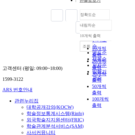
한글로보기
정확도순
내림차순
정확도
순
10개씩 출력
내림차순
인기도
순
조회
10개씩
연도순
출력
제목순
20개씩
저자순
출력
고객센터 (평일: 09:00~18:00)
발행기
30개씩
관순
1599-3122
출력
50개씩
ARS 번호안내
출력
100개씩
관련누리집
출력
대학공개강의(KOCW)
학술정보통계시스템(Rinfo)
외국학술지지원센터(FRIC)
학술관계분석서비스(SAM)
사서커뮤니티