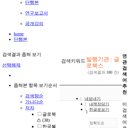
단행본
연구보고서
공개강의
home
단행본
검색결과 좁혀 보기
연
발행기관 : 글
검색키워드
관
로북스
선택해제
검
(검색결과
180
건)
색
어
좁혀본 항목 보기순서
추
천
검색량순
내보내기
가나다순
이
내책장담기
저자
한글로보기
검
1
글로북
색
스
(38)
어
정확도순
한국불