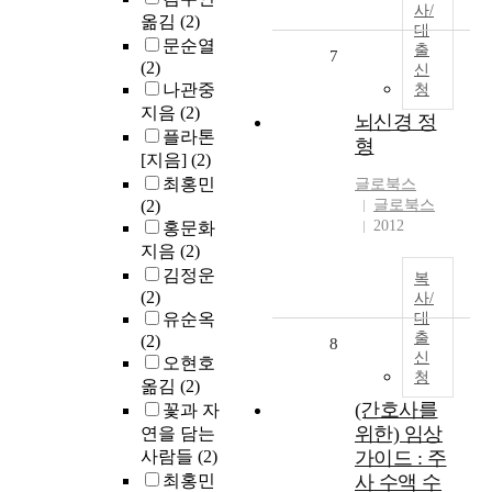
사/
옮김
(2)
대
문순열
출
7
(2)
신
나관중
청
지음
(2)
뇌신경 정
플라톤
형
[지음]
(2)
최홍민
글로북스
(2)
글로북스
2012
홍문화
지음
(2)
김정운
복
(2)
사/
유순옥
대
출
(2)
8
신
오현호
청
옮김
(2)
(간호사를
꽃과 자
위한) 임상
연을 담는
사람들
(2)
가이드 : 주
최홍민
사 수액 수