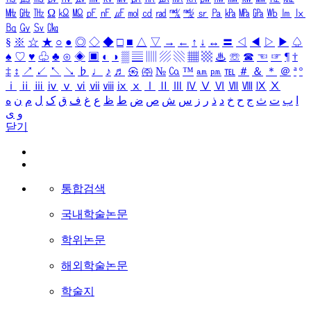
㎒
㎓
㎔
Ω
㏀
㏁
㎊
㎋
㎌
㏖
㏅
㎭
㎮
㎯
㏛
㎩
㎪
㎫
㎬
㏝
㏐
㏓
㏃
㏉
㏜
㏆
§
※
☆
★
○
●
◎
◇
◆
□
■
△
▽
→
←
↑
↓
↔
〓
◁
◀
▷
▶
♤
♠
♡
♥
♧
♣
⊙
◈
▣
◐
◑
▒
▤
▥
▨
▧
▦
▩
♨
☏
☎
☜
☞
¶
†
‡
↕
↗
↙
↖
↘
♭
♩
♪
♬
㉿
㈜
№
㏇
™
㏂
㏘
℡
＃
＆
＊
＠
ª
º
ⅰ
ⅱ
ⅲ
ⅳ
ⅴ
ⅵ
ⅶ
ⅷ
ⅸ
ⅹ
Ⅰ
Ⅱ
Ⅲ
Ⅳ
Ⅴ
Ⅵ
Ⅶ
Ⅷ
Ⅸ
Ⅹ
ا
ب
ت
ث
ج
ح
خ
د
ذ
ر
ز
س
ش
ص
ض
ط
ظ
ع
غ
ف
ق
ک
ل
م
ن
ه
و
ی
닫기
통합검색
국내학술논문
학위논문
해외학술논문
학술지