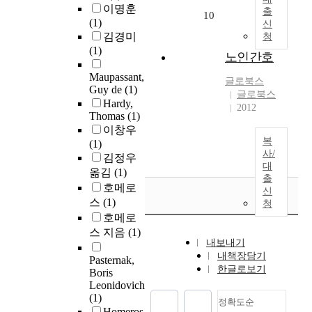
이명훈
출
10
(1)
신
김경미
청
(1)
노인간호
Maupassant,
글로북스
Guy de
(1)
글로북스
Hardy,
2012
Thomas
(1)
이창우
복
(1)
사/
김정우
대
옮김
(1)
출
호메로
신
스
(1)
청
호메로
스 지음
(1)
내보내기
내책장담기
Pasternak,
한글로보기
Boris
Leonidovich
(1)
정확도순
Homeros