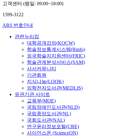
고객센터 (평일: 09:00~18:00)
1599-3122
ARS 번호안내
관련누리집
대학공개강의(KOCW)
학술정보통계시스템(Rinfo)
외국학술지지원센터(FRIC)
학술관계분석서비스(SAM)
사서커뮤니티
기관회원
지식나눔(LOOK)
의학전자도서관(MEDLIS)
유관기관 사이트
교육부(MOE)
국립장애인도서관(NLD)
국립중앙도서관(NL)
국회도서관(NAL)
연구윤리정보포털(CRE)
사이언스온 (ScienceON)