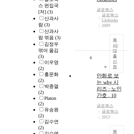
스 편집국
글로북스
[저]
(3)
글로북스
산과사
Globooks
람
(3)
2009
산과사
람 엮음
(3)
복
김정우
사/
엮어 옮김
대
(3)
출
6
신
이우영
청
(2)
홍문화
만화로 보
(2)
는 why 시
박종열
리즈 : 노인
(2)
간호 . 10
Platon
(2)
글로북스
유승원
글로북스
(2)
2012
김수연
(2)
복
김수연