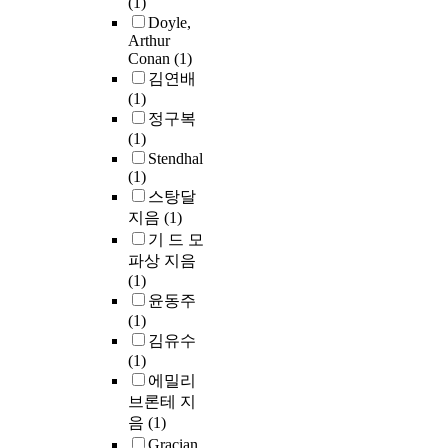
(1)
Doyle,
Arthur
Conan
(1)
김연배
(1)
정구복
(1)
Stendhal
(1)
스탕달
지음
(1)
기 드 모
파상 지음
(1)
윤동주
(1)
김유수
(1)
에밀리
브론테 지
음
(1)
Gracian,