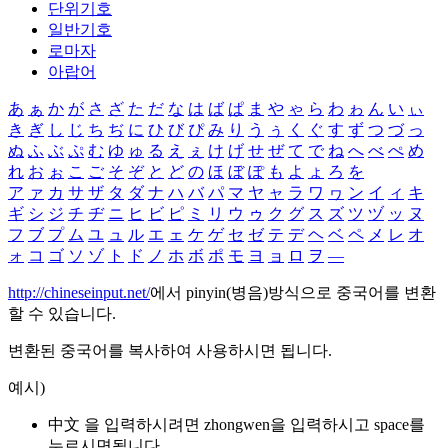
단위기호
일반기호
로마자
아랍어
あ
ぁ
か
が
さ
ざ
た
だ
な
は
ば
ぱ
ま
や
ゃ
ら
わ
ゎ
ん
い
ぃ
き
ぎ
し
じ
ち
ぢ
に
ひ
び
ぴ
み
り
う
ぅ
く
ぐ
す
ず
つ
づ
っ
ぬ
ふ
ぶ
ぷ
む
ゆ
ゅ
る
え
ぇ
け
げ
せ
ぜ
て
で
ね
へ
べ
ぺ
め
れ
お
ぉ
こ
ご
そ
ぞ
と
ど
の
ほ
ぼ
ぽ
も
よ
ょ
ろ
を
ア
ァ
カ
サ
ザ
タ
ダ
ナ
ハ
バ
パ
マ
ヤ
ャ
ラ
ワ
ヮ
ン
イ
ィ
キ
ギ
シ
ジ
チ
ヂ
ニ
ヒ
ビ
ピ
ミ
リ
ウ
ゥ
ク
グ
ス
ズ
ツ
ヅ
ッ
ヌ
フ
ブ
プ
ム
ユ
ュ
ル
エ
ェ
ケ
ゲ
セ
ゼ
テ
デ
ヘ
ベ
ペ
メ
レ
オ
ォ
コ
ゴ
ソ
ゾ
ト
ド
ノ
ホ
ボ
ポ
モ
ヨ
ョ
ロ
ヲ
―
http://chineseinput.net/
에서 pinyin(병음)방식으로 중국어를 변환
할 수 있습니다.
변환된 중국어를 복사하여 사용하시면 됩니다.
예시)
中文 을 입력하시려면
zhongwen
을 입력하시고 space를
누르시면됩니다.