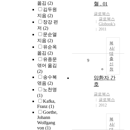
옮김
(2)
혈 . 01
김두원
글로북스
지음
(2)
글로북스
장강 편
Globook's
저
(2)
2011
문순열
지음
(2)
복
유순옥
사/
옮김
(2)
대
출
유종문
9
신
엮어 옮김
청
(2)
송수복
암환자 간
엮음
(2)
호
노천명
글로북스
(1)
글로북스
Kafka,
2012
Franz
(1)
Goethe,
Johann
복
Wolfgang
사/
von
(1)
대