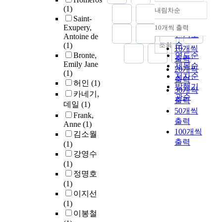
(1)
내림차순
정확도
Saint-
순
Exupery,
10개씩 출력
내림차순
인기도
Antoine de
순
조회
(1)
10개씩
Bronte,
연도순
출력
Emily Jane
제목순
20개씩
(1)
저자순
출력
허인
(1)
발행기
30개씩
카네기,
관순
출력
데일
(1)
50개씩
Frank,
출력
Anne
(1)
100개씩
김소월
출력
(1)
강영수
(1)
정명호
(1)
이지선
(1)
이봉철