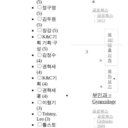
2
(5)
정구영
글로북스
(5)
글로북스
김두원
2012
(5)
장강
(5)
복
K&C기
사/
획 기획·구
대
성
(5)
출
3
김정수
신
(4)
청
권혁세
목
(4)
차
K&C기
보
획
(4)
기
권혁세
부인과 =
著
(4)
Gynecology
이형기
(3)
글로북스
Tolstoy,
글로북스
Leo
(3)
Globooks
톨스토
2009