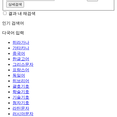
상세검색
결과 내 재검색
인기 검색어
다국어 입력
히라가나
가타카나
중국어
한글고어
그리스문자
프랑스어
독일어
히브리어
괄호기호
학술기호
기술기호
첨자기호
라틴문자
러시아문자