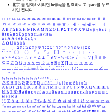
北京 을 입력하시려면
beijing
을 입력하시고 space를 누르
시면 됩니다.
ㅥ
ㅦ
ㅧ
ㅨ
ㅩ
ㅪ
ㅫ
ㅬ
ㅭ
ㅮ
ㅯ
ㅰ
ㅱ
ㅲ
ㅳ
ㅴ
ㅵ
ㅶ
ㅷ
ㅸ
ㅹ
ㅺ
ㅻ
ㅼ
ㅽ
ㅾ
ㅿ
ㆀ
ㆁ
ㆂ
ㆃ
ㆄ
ㆅ
ㆆ
ㆇ
ㆈ
ㆉ
ㆊ
ㆋ
ㆌ
ㆍ
ㆎ
Α
Β
Γ
Δ
Ε
Ζ
Η
Θ
Ι
Κ
Λ
Μ
Ν
Ξ
Ο
Π
Ρ
Σ
Τ
Υ
Φ
Χ
Ψ
Ω
α
β
γ
δ
ε
ζ
η
θ
ι
κ
λ
μ
ν
ξ
ο
π
ρ
σ
τ
υ
φ
χ
ψ
ω
á
à
Á
À
é
è
É
È
ç
Ç
ê
Ä
Ö
Ü
ä
ö
ü
ß
ְ
ֳ
ֲ
ֱ
ָ
ַ
ֵ
ֶ
ִ
ֹ
ּ
ֻ
ׂ
ׁ
ּ
ב
ה
נ
מ
צ
ת
ץ
ש
ד
ג
כ
ע
י
ח
ל
ך
ף
ק
ר
א
ט
ו
ן
ם
פ
‘
’
“
”
〔
〕
〈
〉
「
」
『
』
【
】
＂
（
）
［
］
｛
｝
±
×
÷
≠
≤
≥
∞
∴
♂
♀
∠
⊥
⌒
∂
∇
≡
≒
≪
≫
√
∽
∝
∵
∫
∬
∈
∋
⊆
⊇
⊂
⊃
∪
∩
∧
∨
￢
⇒
⇔
∀
∃
∮
∑
∏
＋
－
＜
＝
＞
、
。
·
‥
…
¨
〃
―
∥
＼
∼
´
～
ˇ
˘
˝
˚
˙
¸
˛
¡
¿
ː
！
＇
，
．
／
：
；
？
＾
＿
｀
｜
½
⅓
⅔
¼
¾
⅛
⅜
⅝
⅞
¹
²
³
⁴
ⁿ
₁
₂
₃
₄
Æ
Ð
Ħ
Ĳ
Ł
Ø
Œ
Þ
Ŧ
Ŋ
æ
đ
ð
ħ
ı
ĳ
ĸ
ŀ
ł
ø
œ
ß
þ
ŧ
ŋ
ŉ
А
Б
В
Г
Д
Е
Ё
Ж
З
И
Й
К
Л
М
Н
О
П
Р
С
Т
У
Ф
Х
Ц
Ч
Ш
Щ
Ъ
Ы
Ь
Э
Ю
Я
а
б
в
г
д
е
ё
ж
з
и
й
к
л
м
н
о
п
р
с
т
у
ф
х
ц
ч
ш
щ
ъ
ы
ь
э
ю
я
′
″
℃
Å
￠
￡
￥
¤
℉
‰
＄
％
Ｆ
￦
㎕
㎖
㎗
ℓ
㎘
㏄
㎣
㎤
㎥
㎦
㎙
㎚
㎛
㎜
㎝
㎞
㎟
㎠
㎡
㎢
㏊
㎍
㎎
㎏
㏏
㎈
㎉
㏈
㎧
㎨
㎰
㎱
㎲
㎳
㎴
㎵
㎶
㎷
㎸
㎹
㎀
㎁
㎂
㎃
㎄
㎺
㎻
㎽
㎾
㎿
㎐
㎑