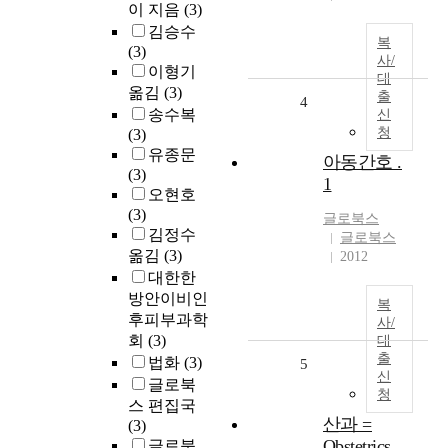
이 지음
(3)
김승수
복
(3)
사/
이형기
대
옮김
(3)
출
4
송수복
신
청
(3)
유종문
아동간호 .
(3)
1
오현호
(3)
글로북스
김정수
글로북스
옮김
(3)
2012
대한한
방안이비인
복
후피부과학
사/
회
(3)
대
출
법화
(3)
5
신
글로북
청
스 편집국
산과 =
(3)
Obstetrics
글로북