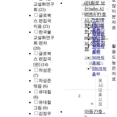
로
(만화로 보
교설화연구
내림차순
많
정확도
는)why 시
회
(21)
이
순
10개씩 출력
리즈 : 간호
글로북
내림차순
본
인기도
사·간호대
스 편집국
자
순
조회
10개씩
학생을 위
지음
(21)
료
연도순
출력
한 Nursing
한국불
제목순
20개씩
manual . 12 ,
교설화연구
저자순
출력
뇌 신경·정
회 편저
발행기
활
30개씩
(20)
형
관순
용
출력
글로북
도
50개씩
글로북스
스 편집국
높
글로북스
출력
[편]
(14)
은
2012
100개씩
차성준
자
출력
(7)
료
차성준
복
사/
엮음
(6)
대
유대철
출
2
(6)
신
유대철
청
그림
(6)
아동간호 .
김정우