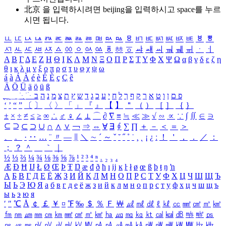
北京 을 입력하시려면
beijing
을 입력하시고 space를 누르
시면 됩니다.
ㅥ
ㅦ
ㅧ
ㅨ
ㅩ
ㅪ
ㅫ
ㅬ
ㅭ
ㅮ
ㅯ
ㅰ
ㅱ
ㅲ
ㅳ
ㅴ
ㅵ
ㅶ
ㅷ
ㅸ
ㅹ
ㅺ
ㅻ
ㅼ
ㅽ
ㅾ
ㅿ
ㆀ
ㆁ
ㆂ
ㆃ
ㆄ
ㆅ
ㆆ
ㆇ
ㆈ
ㆉ
ㆊ
ㆋ
ㆌ
ㆍ
ㆎ
Α
Β
Γ
Δ
Ε
Ζ
Η
Θ
Ι
Κ
Λ
Μ
Ν
Ξ
Ο
Π
Ρ
Σ
Τ
Υ
Φ
Χ
Ψ
Ω
α
β
γ
δ
ε
ζ
η
θ
ι
κ
λ
μ
ν
ξ
ο
π
ρ
σ
τ
υ
φ
χ
ψ
ω
á
à
Á
À
é
è
É
È
ç
Ç
ê
Ä
Ö
Ü
ä
ö
ü
ß
ְ
ֳ
ֲ
ֱ
ָ
ַ
ֵ
ֶ
ִ
ֹ
ּ
ֻ
ׂ
ׁ
ּ
ב
ה
נ
מ
צ
ת
ץ
ש
ד
ג
כ
ע
י
ח
ל
ך
ף
ק
ר
א
ט
ו
ן
ם
פ
‘
’
“
”
〔
〕
〈
〉
「
」
『
』
【
】
＂
（
）
［
］
｛
｝
±
×
÷
≠
≤
≥
∞
∴
♂
♀
∠
⊥
⌒
∂
∇
≡
≒
≪
≫
√
∽
∝
∵
∫
∬
∈
∋
⊆
⊇
⊂
⊃
∪
∩
∧
∨
￢
⇒
⇔
∀
∃
∮
∑
∏
＋
－
＜
＝
＞
、
。
·
‥
…
¨
〃
―
∥
＼
∼
´
～
ˇ
˘
˝
˚
˙
¸
˛
¡
¿
ː
！
＇
，
．
／
：
；
？
＾
＿
｀
｜
½
⅓
⅔
¼
¾
⅛
⅜
⅝
⅞
¹
²
³
⁴
ⁿ
₁
₂
₃
₄
Æ
Ð
Ħ
Ĳ
Ł
Ø
Œ
Þ
Ŧ
Ŋ
æ
đ
ð
ħ
ı
ĳ
ĸ
ŀ
ł
ø
œ
ß
þ
ŧ
ŋ
ŉ
А
Б
В
Г
Д
Е
Ё
Ж
З
И
Й
К
Л
М
Н
О
П
Р
С
Т
У
Ф
Х
Ц
Ч
Ш
Щ
Ъ
Ы
Ь
Э
Ю
Я
а
б
в
г
д
е
ё
ж
з
и
й
к
л
м
н
о
п
р
с
т
у
ф
х
ц
ч
ш
щ
ъ
ы
ь
э
ю
я
′
″
℃
Å
￠
￡
￥
¤
℉
‰
＄
％
Ｆ
￦
㎕
㎖
㎗
ℓ
㎘
㏄
㎣
㎤
㎥
㎦
㎙
㎚
㎛
㎜
㎝
㎞
㎟
㎠
㎡
㎢
㏊
㎍
㎎
㎏
㏏
㎈
㎉
㏈
㎧
㎨
㎰
㎱
㎲
㎳
㎴
㎵
㎶
㎷
㎸
㎹
㎀
㎁
㎂
㎃
㎄
㎺
㎻
㎽
㎾
㎿
㎐
㎑