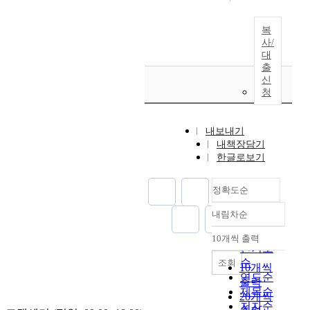
복
사/
대
출
신
청
내보내기
내책장담기
한글로보기
정확도순
내림차순
정확도
순
10개씩 출력
내림차순
인기도
순
조회
10개씩
연도순
출력
제목순
20개씩
저자순