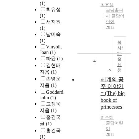
(1)
최유성
최유성
글담출판
(1)
사 글담어
서지원
린이
2012
(1)
남미숙
(1)
복
Vinyoli,
사/
Joan
(1)
대
하윤
(1)
출
4
신
김현태
청
지음
(1)
손영운
세계의 공
지음
(1)
주 이야기
Goddard,
= (The) big
John
(1)
book of
고정욱
princesses
지음
(1)
홍건국
이주혜
글담어린
글
(1)
이
홍건국
2011
(1)