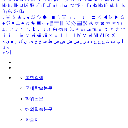
㎒
㎓
㎔
Ω
㏀
㏁
㎊
㎋
㎌
㏖
㏅
㎭
㎮
㎯
㏛
㎩
㎪
㎫
㎬
㏝
㏐
㏓
㏃
㏉
㏜
㏆
§
※
☆
★
○
●
◎
◇
◆
□
■
△
▽
→
←
↑
↓
↔
〓
◁
◀
▷
▶
♤
♠
♡
♥
♧
♣
⊙
◈
▣
◐
◑
▒
▤
▥
▨
▧
▦
▩
♨
☏
☎
☜
☞
¶
†
‡
↕
↗
↙
↖
↘
♭
♩
♪
♬
㉿
㈜
№
㏇
™
㏂
㏘
℡
＃
＆
＊
＠
ª
º
ⅰ
ⅱ
ⅲ
ⅳ
ⅴ
ⅵ
ⅶ
ⅷ
ⅸ
ⅹ
Ⅰ
Ⅱ
Ⅲ
Ⅳ
Ⅴ
Ⅵ
Ⅶ
Ⅷ
Ⅸ
Ⅹ
ا
ب
ت
ث
ج
ح
خ
د
ذ
ر
ز
س
ش
ص
ض
ط
ظ
ع
غ
ف
ق
ک
ل
م
ن
ه
و
ی
닫기
통합검색
국내학술논문
학위논문
해외학술논문
학술지