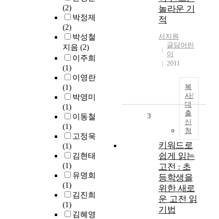
(2)
놀라운 기
박정제
적
(2)
박성철
서지원
글담어린
지음
(2)
이
이주희
2011
(1)
이영란
(1)
복
사/
박영미
대
(1)
출
3
이동철
신
(1)
청
고정욱
키워드로
(1)
쉽게 읽는
김현태
(1)
고전 : 초
유명희
등학생을
(1)
위한 새로
김진희
운 고전 읽
(1)
기법
김혜영