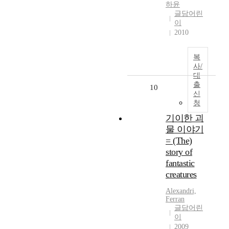
하윤
글담어린
이
2010
복
사/
대
출
10
신
청
기이한 괴
물 이야기
= (The)
story of
fantastic
creatures
Alexandri,
Ferran
글담어린
이
2009