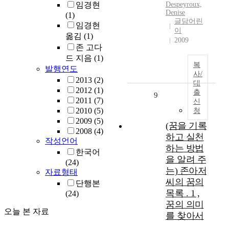
임경현
Despeyroux,
Denise
(1)
글담어린
임경현
이
옮김
(1)
2009
존 고다
드 지음
(1)
복
발행연도
사/
2013
(2)
대
2012
(1)
출
9
2011
(7)
신
2010
(5)
청
2009
(5)
(꿈을 기록
2008
(4)
하고 실천
작성언어
하는 방법
한국어
을 알려 주
(24)
는) 존아저
자료형태
씨의 꿈의
단행본
목록 . 1 ,
(24)
꿈의 의미
오늘 본 자료
를 찾아서