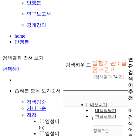
단행본
연구보고서
공개강의
home
단행본
검색결과 좁혀 보기
연
발행기관 : 글
검색키워드
관
담어린이
선택해제
검
(검색결과
24
건)
색
어
좁혀본 항목 보기순서
추
천
검색량순
내보내기
가나다순
이
내책장담기
저자
한글로보기
검
1
임성미
색
(6)
어
정확도순
임성미