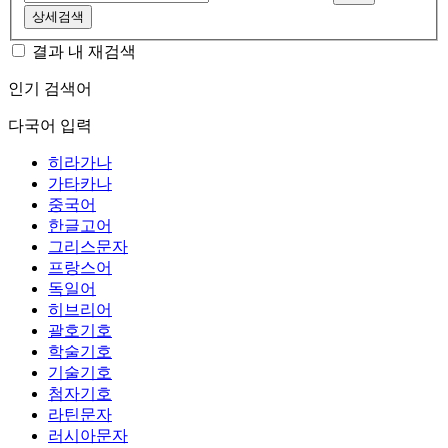
상세검색
결과 내 재검색
인기 검색어
다국어 입력
히라가나
가타카나
중국어
한글고어
그리스문자
프랑스어
독일어
히브리어
괄호기호
학술기호
기술기호
첨자기호
라틴문자
러시아문자