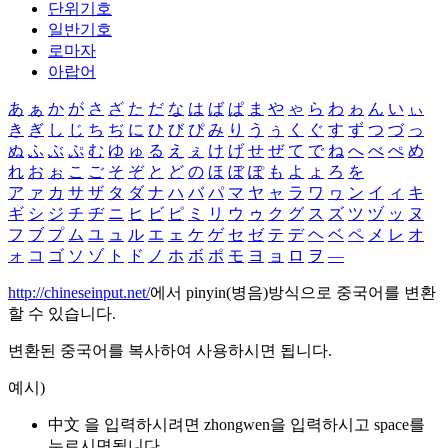
단위기호
일반기호
로마자
아랍어
あ
ぁ
か
が
さ
ざ
た
だ
な
は
ば
ぱ
ま
や
ゃ
ら
わ
ゎ
ん
い
ぃ
き
ぎ
し
じ
ち
ぢ
に
ひ
び
ぴ
み
り
う
ぅ
く
ぐ
す
ず
つ
づ
っ
ぬ
ふ
ぶ
ぷ
む
ゆ
ゅ
る
え
ぇ
け
げ
せ
ぜ
て
で
ね
へ
べ
ぺ
め
れ
お
ぉ
こ
ご
そ
ぞ
と
ど
の
ほ
ぼ
ぽ
も
よ
ょ
ろ
を
ア
ァ
カ
サ
ザ
タ
ダ
ナ
ハ
バ
パ
マ
ヤ
ャ
ラ
ワ
ヮ
ン
イ
ィ
キ
ギ
シ
ジ
チ
ヂ
ニ
ヒ
ビ
ピ
ミ
リ
ウ
ゥ
ク
グ
ス
ズ
ツ
ヅ
ッ
ヌ
フ
ブ
プ
ム
ユ
ュ
ル
エ
ェ
ケ
ゲ
セ
ゼ
テ
デ
ヘ
ベ
ペ
メ
レ
オ
ォ
コ
ゴ
ソ
ゾ
ト
ド
ノ
ホ
ボ
ポ
モ
ヨ
ョ
ロ
ヲ
―
http://chineseinput.net/
에서 pinyin(병음)방식으로 중국어를 변환
할 수 있습니다.
변환된 중국어를 복사하여 사용하시면 됩니다.
예시)
中文 을 입력하시려면
zhongwen
을 입력하시고 space를
누르시면됩니다.