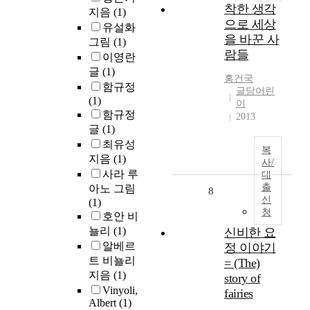
착한 생각
지음
(1)
으로 세상
유설화
을 바꾼 사
그림
(1)
람들
이영란
글
(1)
홍건국
함규정
글담어린
(1)
이
함규정
2013
글
(1)
최유성
복
지음
(1)
사/
사라 루
대
출
아노 그림
8
신
(1)
청
호안 비
뇰리
(1)
신비한 요
알베르
정 이야기
트 비뇰리
= (The)
지음
(1)
story of
Vinyoli,
fairies
Albert
(1)