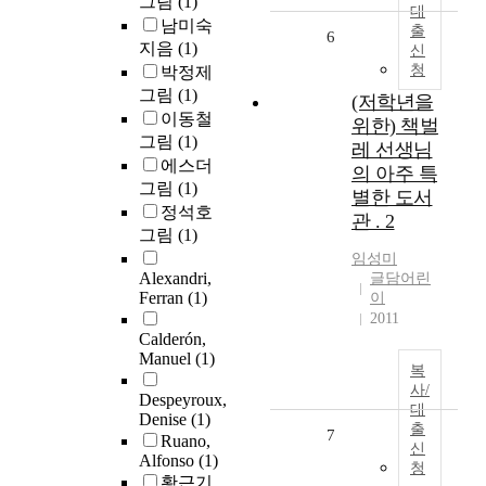
그림
(1)
대
남미숙
출
6
지음
(1)
신
청
박정제
그림
(1)
(저학년을
이동철
위한) 책벌
그림
(1)
레 선생님
에스더
의 아주 특
그림
(1)
별한 도서
정석호
관 . 2
그림
(1)
임성미
Alexandri,
글담어린
Ferran
(1)
이
2011
Calderón,
Manuel
(1)
복
사/
Despeyroux,
대
Denise
(1)
출
7
Ruano,
신
Alfonso
(1)
청
황근기