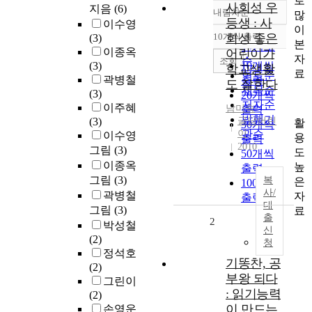
로
사회성 우
지음
(6)
내림차순
많
정확도
등생 : 사
이수영
이
순
10개씩 출력
회성 좋은
(3)
내림차순
본
인기도
이종옥
어린이가
자
순
조회
(3)
10개씩
학교생활
료
연도순
곽병철
출력
도 잘한다
제목순
(3)
20개씩
저자순
이주혜
남미숙
출력
발행기
(3)
글담어린
활
30개씩
이
관순
이수영
용
출력
2010
그림
(3)
도
50개씩
이종옥
높
출력
그림
(3)
복
은
100개씩
사/
곽병철
자
출력
대
그림
(3)
료
출
2
박성철
신
(2)
청
정석호
기똥찬, 공
(2)
부왕 되다
그린이
: 읽기능력
(2)
이 만드는
손영운