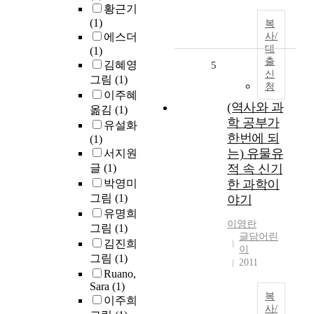
황근기
(1)
복
에스더
사/
대
(1)
출
김혜영
5
신
그림
(1)
청
이주혜
(역사와 과
옮김
(1)
학 공부가
유설화
한번에 되
(1)
는) 유물유
서지원
글
(1)
적 속 신기
박영미
한 과학이
그림
(1)
야기
유명희
이영란
그림
(1)
글담어린
김진희
이
그림
(1)
2011
Ruano,
Sara
(1)
복
이주희
사/