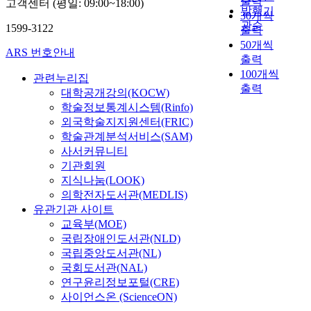
출력
고객센터 (평일: 09:00~18:00)
발행기
30개씩
관순
1599-3122
출력
50개씩
ARS 번호안내
출력
100개씩
관련누리집
출력
대학공개강의(KOCW)
학술정보통계시스템(Rinfo)
외국학술지지원센터(FRIC)
학술관계분석서비스(SAM)
사서커뮤니티
기관회원
지식나눔(LOOK)
의학전자도서관(MEDLIS)
유관기관 사이트
교육부(MOE)
국립장애인도서관(NLD)
국립중앙도서관(NL)
국회도서관(NAL)
연구윤리정보포털(CRE)
사이언스온 (ScienceON)