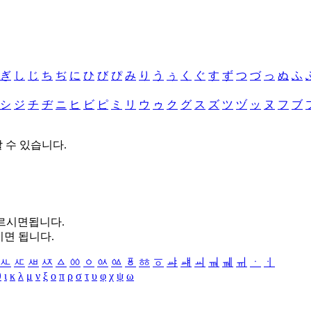
ぎ
し
じ
ち
ぢ
に
ひ
び
ぴ
み
り
う
ぅ
く
ぐ
す
ず
つ
づ
っ
ぬ
ふ
シ
ジ
チ
ヂ
ニ
ヒ
ビ
ピ
ミ
リ
ウ
ゥ
ク
グ
ス
ズ
ツ
ヅ
ッ
ヌ
フ
ブ
할 수 있습니다.
누르시면됩니다.
시면 됩니다.
ㅻ
ㅼ
ㅽ
ㅾ
ㅿ
ㆀ
ㆁ
ㆂ
ㆃ
ㆄ
ㆅ
ㆆ
ㆇ
ㆈ
ㆉ
ㆊ
ㆋ
ㆌ
ㆍ
ㆎ
θ
ι
κ
λ
μ
ν
ξ
ο
π
ρ
σ
τ
υ
φ
χ
ψ
ω