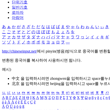
단위기호
일반기호
로마자
아랍어
あ
ぁ
か
が
さ
ざ
た
だ
な
は
ば
ぱ
ま
や
ゃ
ら
わ
ゎ
ん
い
ぃ
き
こ
ご
そ
ぞ
と
ど
の
ほ
ぼ
ぽ
も
よ
ょ
ろ
を
ア
ァ
カ
サ
ザ
タ
ダ
ナ
ハ
バ
パ
マ
ヤ
ャ
ラ
ワ
ヮ
ン
イ
ィ
キ
ギ
ソ
ゾ
ト
ド
ノ
ホ
ボ
ポ
モ
ヨ
ョ
ロ
ヲ
―
http://chineseinput.net/
에서 pinyin(병음)방식으로 중국어를 변환
변환된 중국어를 복사하여 사용하시면 됩니다.
예시)
中文 을 입력하시려면
zhongwen
을 입력하시고 space를
北京 을 입력하시려면
beijing
을 입력하시고 space를 누르
ㅥ
ㅦ
ㅧ
ㅨ
ㅩ
ㅪ
ㅫ
ㅬ
ㅭ
ㅮ
ㅯ
ㅰ
ㅱ
ㅲ
ㅳ
ㅴ
ㅵ
ㅶ
ㅷ
ㅸ
ㅹ
ㅺ
Α
Β
Γ
Δ
Ε
Ζ
Η
Θ
Ι
Κ
Λ
Μ
Ν
Ξ
Ο
Π
Ρ
Σ
Τ
Υ
Φ
Χ
Ψ
Ω
α
β
γ
δ
ε
ζ
η
á
à
Á
À
é
è
É
È
ç
Ç
ê
Ä
Ö
Ü
ä
ö
ü
ß