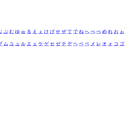
ぶ
ぷ
む
ゆ
ゅ
る
え
ぇ
け
げ
せ
ぜ
て
で
ね
へ
べ
ぺ
め
れ
お
ぉ
プ
ム
ユ
ュ
ル
エ
ェ
ケ
ゲ
セ
ゼ
テ
デ
ヘ
ベ
ペ
メ
レ
オ
ォ
コ
ゴ