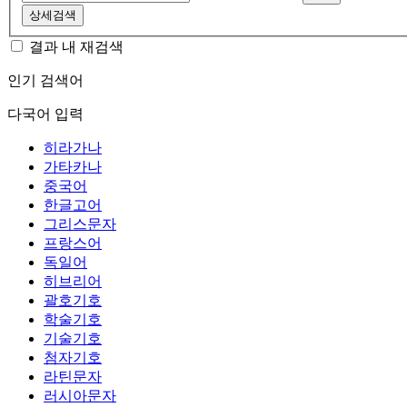
상세검색
결과 내 재검색
인기 검색어
다국어 입력
히라가나
가타카나
중국어
한글고어
그리스문자
프랑스어
독일어
히브리어
괄호기호
학술기호
기술기호
첨자기호
라틴문자
러시아문자