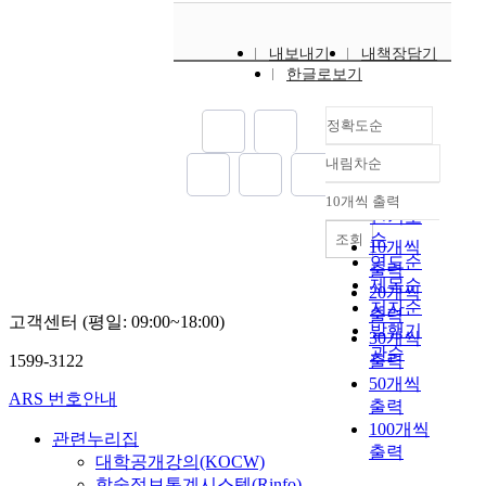
게
기
도
,
적
정
는
되
까
항
이
특
치
것
었
지
상
내보내기
내책장담기
로
성
,
이
다
총
현
한글로보기
인
을
사
다
.
5
재
하
가
회
.
영
7
로
여
진
정확도순
적
그
화
.
남
2
예
으
런
는
8
을
1
내림차순
술
로
정확도
데
T
0
현
세
로
격
순
그
V
10개씩 출력
k
재
기
내림차순
이
변
것
인기도
의
m
이
세
해
의
에
순
조회
출
에
10개씩
다
계
하
시
대
연도순
현
1
출력
.
영
면
기
한
제목순
및
0
두
20개씩
화
서
였
방
저자순
각
개
번
출력
사
문
고객센터 (평일: 09:00~18:00)
다
법
발행기
종
의
째
에
30개씩
학
.
은
미
관순
연
로
새
1599-3122
출력
을
유
미
디
육
메
로
포
50개씩
신
술
어
·
ARS 번호안내
쇼
운
함
출력
체
외
의
연
닉
변
한
100개씩
계
부
관련누리집
발
도
은
수
언
출력
가
의
전
대학공개강의(KOCW)
교
역
로
어
붕
상
과
학술정보통계시스템(Rinfo)
의
사