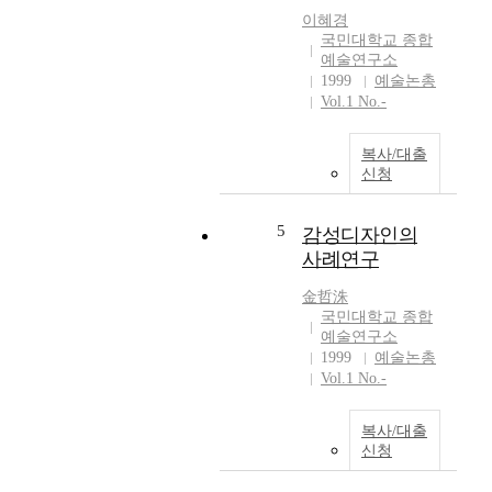
y
창
지
이혜경
)
작
국민대학교 종합
않
란
능
예술연구소
은
무
력
1999
예술논총
일
엇
을
Vol.1 No.-
이
인
배
다
가
가
.
복사/대출
?
시
그
신청
먼
키
럼
저
기
에
모
5
감성디자인의
위
도
더
하
사례연구
불
니
여
구
티
金哲洙
글
하
는
국민대학교 종합
쓰
고
예술연구소
라
기
거
1999
예술논총
틴
교
기
Vol.1 No.-
어
육
에
'
에
는
모
대
복사/대출
많
데
신청
한
은
르
필
일
누