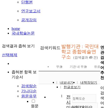
단행본
연구보고서
공개강의
home
국내학술논문
발행기관 : 국민대
검색결과 좁혀 보기
연
검색키워드
학교 종합예술연
관
선택해제
구소
검
(검색결과
49
건)
색
무료
기관 내 무료
유료
어
좁혀본 항목 보
추
기순서
천
내보내기
내책장담기
검색량순
한글로보기
이
가나다순
검
원문유무
1
전
색
정확도순
시
어
원문
미술의 대안으
내림차순