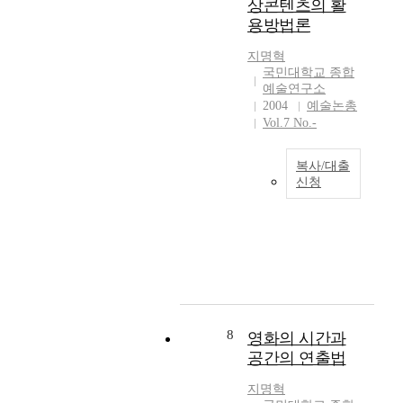
예
상콘텐츠의 활
메
리
어
수
용방법론
쇼
에
적
작
닉
스
경
품
지명혁
H
의
향
국민대학교 종합
도
e
<
성
예술연구소
매
n
달
에
2004
예술논총
매
r
세
대
Vol.7 No.-
의
i
계
하
대
M
여
여
상
복사/대출
e
행
개
이
신청
s
(
념
될
현
c
1
미
수
대
h
9
술
는
는
o
0
,
있
영
n
2
디
으
상
n
)
자
나
의
i
>
인
전
시
c
을
,
적
대
8
은
영화의 시간과
효
인
으
이
'
시
공간의 연출법
터
로
다
현
로
넷
이
.
대
지명혁
한
의
윤
1