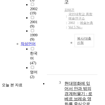
구
부
터
2002
김태곤
내
(19)
국민대학교 종합
려
예술연구소
2001
온
2002
예술논총
(9)
다
Vol.5 No.-
.
1999
그
복사/대출
(9)
러
신청
작성언어
나
본
미
한국
논
술
어
문
가
(47)
은
가
미
자
영어
술
아
(2)
전
실
공
3
현대영화에 있
현
오늘 본 자료
대
으
어서 안과 밖의
학
로
경계허물기 : 로
생
써
베르 브레송 영
들
직
화를 중심으로
을