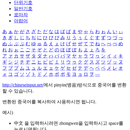
단위기호
일반기호
로마자
아랍어
あ
ぁ
か
が
さ
ざ
た
だ
な
は
ば
ぱ
ま
や
ゃ
ら
わ
ゎ
ん
い
ぃ
き
ぎ
し
じ
ち
ぢ
に
ひ
び
ぴ
み
り
う
ぅ
く
ぐ
す
ず
つ
づ
っ
ぬ
ふ
ぶ
ぷ
む
ゆ
ゅ
る
え
ぇ
け
げ
せ
ぜ
て
で
ね
へ
べ
ぺ
め
れ
お
ぉ
こ
ご
そ
ぞ
と
ど
の
ほ
ぼ
ぽ
も
よ
ょ
ろ
を
ア
ァ
カ
サ
ザ
タ
ダ
ナ
ハ
バ
パ
マ
ヤ
ャ
ラ
ワ
ヮ
ン
イ
ィ
キ
ギ
シ
ジ
チ
ヂ
ニ
ヒ
ビ
ピ
ミ
リ
ウ
ゥ
ク
グ
ス
ズ
ツ
ヅ
ッ
ヌ
フ
ブ
プ
ム
ユ
ュ
ル
エ
ェ
ケ
ゲ
セ
ゼ
テ
デ
ヘ
ベ
ペ
メ
レ
オ
ォ
コ
ゴ
ソ
ゾ
ト
ド
ノ
ホ
ボ
ポ
モ
ヨ
ョ
ロ
ヲ
―
http://chineseinput.net/
에서 pinyin(병음)방식으로 중국어를 변환
할 수 있습니다.
변환된 중국어를 복사하여 사용하시면 됩니다.
예시)
中文 을 입력하시려면
zhongwen
을 입력하시고 space를
누르시면됩니다.