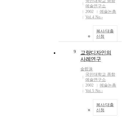
국민대학교 종합
성
다
특
추
8
예술연구소
'
면
성
구
2002
예술논총
9
과
그
을
를
Vol.4 No.-
5
구
역
살
위
년
분
사
펴
해
뤼
하
가
복사/대출
보
서
미
여
신청
겨
고
창
에
야
우
미
작
르
만
1
술
이
9
교량디자인의
형
되
0
에
행
사례연구
제
는
0
대
하
의
가
년
한
여
金哲洙
시
장
안
글
져
국민대학교 종합
네
우
팎
쓰
예술연구소
서
마
선
이
기
2002
예술논총
는
토
적
다
교
Vol.5 No.-
안
그
인
.
육
된
래
것
하
의
다
복사/대출
프
으
지
당
.
신청
를
로
만
위
예
기
전
새
영
성
술
원
라
로
화
을
의
으
남
움
장
주