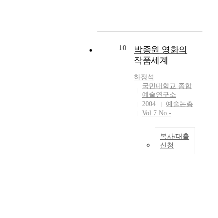
숭
로
도
에
르
장
고
하
여
대
에
한
함
는
수
한
있
다
이
영
시
신
어
.
지
화
돌
화
10
서
박종원 영화의
조
켜
는
산
를
환
형
작품세계
지
영
읍
지
타
적
면
화
에
적
지
하정석
예
서
문
서
한
국민대학교 종합
의
술
자
법
전
예술연구소
다
영
로
본
이
2004
예술논총
라
.
향
만
안
라
Vol.7 No.-
남
현
력
인
에
는
도
대
은
식
서
내
고
성
점
되
복사/대출
풍
재
흥
은
점
신청
어
요
적
군
새
확
오
1
로
인
포
로
대
던
9
움
논
두
움
되
미
8
을
리
면
이
고
술
0
누
를
에
나
있
을
년
려
갖
이
타
으
언
대
야
추
르
나
며
어
는
하