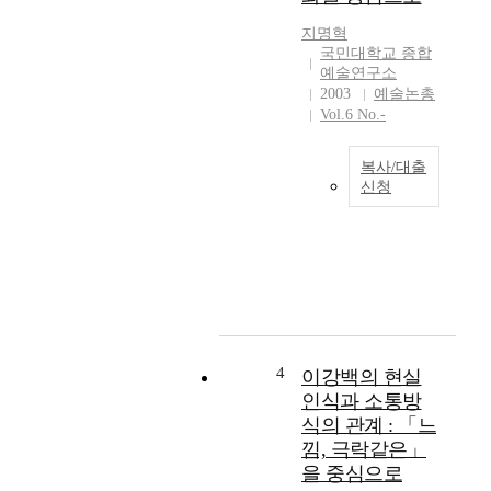
업
대
으
지명혁
상
로
국민대학교 종합
으
써
예술연구소
로
2003
예술논총
창
언
Vol.6 No.-
작
어
을
적
한
복사/대출
의
다
신청
미
는
모
작
것
더
용
은
니
을
장
티
하
구
(
는
한
m
작
역
o
품
사
d
4
에
이강백의 현실
에
e
대
인식과 소통방
비
r
한
식의 관계 : 「느
하
n
이
여
낌, 극락같은」
i
해
오
을 중심으로
t
와
래