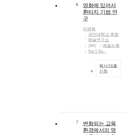
요
들
6
영화에 있어서
스
성
이
환타지 기법 연
(
과
있
구
m
방
었
o
법
다
지명혁
d
론
.
국민대학교 종합
e
을
환
예술연구소
r
제
희
2002
예술논총
n
시
,
Vol.5 No.-
u
하
갈
s
고
등
복사/대출
)
자
,
신청
'
한
권
에
환
다
력
서
타
.
,
유
지
2
정
래
영
0
치
되
화
세
,
었
는
기
시
다
죠
미
장
.
르
술
7
변화되는 교육
등
앙
쥬
의
환경에서의 영
.
리
멜
언