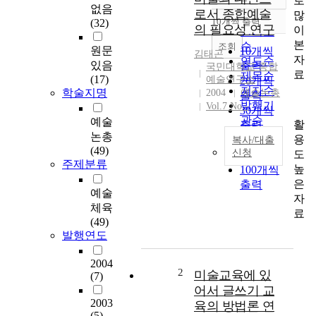
로
정확도
없음
로서 종합예술
많
순
10개씩 출력
(32)
내림차순
의 필요성 연구
이
인기도
본
순
조회
원문
10개씩
김태곤
자
연도순
있음
출력
국민대학교 종합
료
제목순
(17)
예술연구소
20개씩
저자순
학술지명
2004
예술논총
출력
발행기
Vol.7 No.-
30개씩
관순
예술
활
출력
논총
용
50개씩
복사/대출
(49)
신청
도
출력
주제분류
높
100개씩
미
은
출력
술
예술
자
의
체육
료
역
(49)
사
발행연도
는
구
2004
석
2
미술교육에 있
(7)
기
어서 글쓰기 교
시
2003
육의 방법론 연
대
(5)