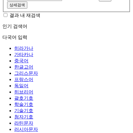
상세검색
결과 내 재검색
인기 검색어
다국어 입력
히라가나
가타카나
중국어
한글고어
그리스문자
프랑스어
독일어
히브리어
괄호기호
학술기호
기술기호
첨자기호
라틴문자
러시아문자