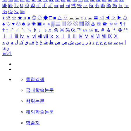
㎒
㎓
㎔
Ω
㏀
㏁
㎊
㎋
㎌
㏖
㏅
㎭
㎮
㎯
㏛
㎩
㎪
㎫
㎬
㏝
㏐
㏓
㏃
㏉
㏜
㏆
§
※
☆
★
○
●
◎
◇
◆
□
■
△
▽
→
←
↑
↓
↔
〓
◁
◀
▷
▶
♤
♠
♡
♥
♧
♣
⊙
◈
▣
◐
◑
▒
▤
▥
▨
▧
▦
▩
♨
☏
☎
☜
☞
¶
†
‡
↕
↗
↙
↖
↘
♭
♩
♪
♬
㉿
㈜
№
㏇
™
㏂
㏘
℡
＃
＆
＊
＠
ª
º
ⅰ
ⅱ
ⅲ
ⅳ
ⅴ
ⅵ
ⅶ
ⅷ
ⅸ
ⅹ
Ⅰ
Ⅱ
Ⅲ
Ⅳ
Ⅴ
Ⅵ
Ⅶ
Ⅷ
Ⅸ
Ⅹ
ا
ب
ت
ث
ج
ح
خ
د
ذ
ر
ز
س
ش
ص
ض
ط
ظ
ع
غ
ف
ق
ک
ل
م
ن
ه
و
ی
닫기
통합검색
국내학술논문
학위논문
해외학술논문
학술지