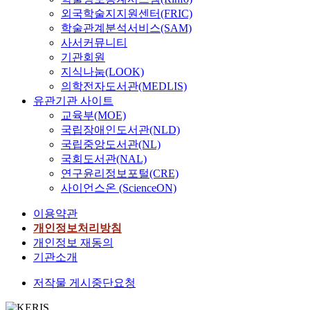
작
적
괴
황
함
형
외국학술지지원센터(FRIC)
성
용
예
된
을
께
식
학술관계분석서비스(SAM)
을
하
술
후
변
영
선
역
사서커뮤니티
고
에
광
화
상
정
사
기관회원
있
대
주
시
이
과
주
다
지식나눔(LOOK)
한
민
키
란
그
의
.
의학전자도서관(MEDLIS)
사
주
려
보
디
로
이
례
유관기관 사이트
화
노
다
자
혼
제
를
교육부(MOE)
운
력
큰
인
동
2
연
국립장애인도서관(NLD)
동
하
범
을
해
1
구
국립중앙도서관(NL)
의
는
주
계
서
세
하
격
국회도서관(NAL)
것
로
획
는
기
고
랑
연구윤리정보포털(CRE)
보
발
함
안
영
상
으
다
사이언스온 (ScienceON)
전
에
된
화
호
로
는
해
있
다
계
적
이용약관
시
내
나
어
고
는
용
국
개인정보처리방침
부
가
서
강
철
의
은
개인정보 재동의
의
게
남
조
처
방
불
변
기관소개
되
해
한
한
법
안
혁
었
안
다
리
을
저작물 게시중단요청
정
이
다
의
.
얼
찾
한
내
.
아
세
리
는
상