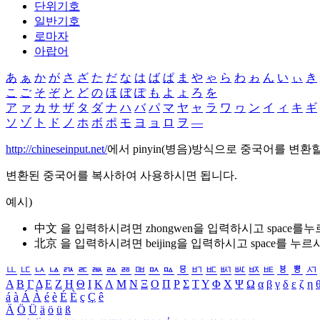
단위기호
일반기호
로마자
아랍어
あ
ぁ
か
が
さ
ざ
た
だ
な
は
ば
ぱ
ま
や
ゃ
ら
わ
ゎ
ん
い
ぃ
き
こ
ご
そ
ぞ
と
ど
の
ほ
ぼ
ぽ
も
よ
ょ
ろ
を
ア
ァ
カ
サ
ザ
タ
ダ
ナ
ハ
バ
パ
マ
ヤ
ャ
ラ
ワ
ヮ
ン
イ
ィ
キ
ギ
ソ
ゾ
ト
ド
ノ
ホ
ボ
ポ
モ
ヨ
ョ
ロ
ヲ
―
http://chineseinput.net/
에서 pinyin(병음)방식으로 중국어를 변환
변환된 중국어를 복사하여 사용하시면 됩니다.
예시)
中文 을 입력하시려면
zhongwen
을 입력하시고 space를
北京 을 입력하시려면
beijing
을 입력하시고 space를 누르
ㅥ
ㅦ
ㅧ
ㅨ
ㅩ
ㅪ
ㅫ
ㅬ
ㅭ
ㅮ
ㅯ
ㅰ
ㅱ
ㅲ
ㅳ
ㅴ
ㅵ
ㅶ
ㅷ
ㅸ
ㅹ
ㅺ
Α
Β
Γ
Δ
Ε
Ζ
Η
Θ
Ι
Κ
Λ
Μ
Ν
Ξ
Ο
Π
Ρ
Σ
Τ
Υ
Φ
Χ
Ψ
Ω
α
β
γ
δ
ε
ζ
η
á
à
Á
À
é
è
É
È
ç
Ç
ê
Ä
Ö
Ü
ä
ö
ü
ß