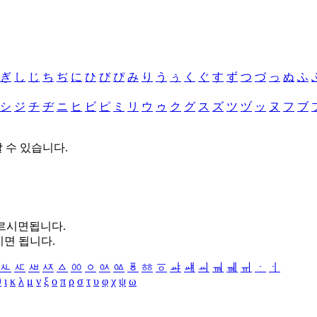
ぎ
し
じ
ち
ぢ
に
ひ
び
ぴ
み
り
う
ぅ
く
ぐ
す
ず
つ
づ
っ
ぬ
ふ
シ
ジ
チ
ヂ
ニ
ヒ
ビ
ピ
ミ
リ
ウ
ゥ
ク
グ
ス
ズ
ツ
ヅ
ッ
ヌ
フ
ブ
할 수 있습니다.
누르시면됩니다.
시면 됩니다.
ㅻ
ㅼ
ㅽ
ㅾ
ㅿ
ㆀ
ㆁ
ㆂ
ㆃ
ㆄ
ㆅ
ㆆ
ㆇ
ㆈ
ㆉ
ㆊ
ㆋ
ㆌ
ㆍ
ㆎ
θ
ι
κ
λ
μ
ν
ξ
ο
π
ρ
σ
τ
υ
φ
χ
ψ
ω