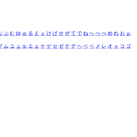
ぶ
ぷ
む
ゆ
ゅ
る
え
ぇ
け
げ
せ
ぜ
て
で
ね
へ
べ
ぺ
め
れ
お
ぉ
プ
ム
ユ
ュ
ル
エ
ェ
ケ
ゲ
セ
ゼ
テ
デ
ヘ
ベ
ペ
メ
レ
オ
ォ
コ
ゴ