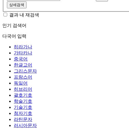
상세검색
결과 내 재검색
인기 검색어
다국어 입력
히라가나
가타카나
중국어
한글고어
그리스문자
프랑스어
독일어
히브리어
괄호기호
학술기호
기술기호
첨자기호
라틴문자
러시아문자