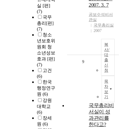
2007. 3. 7
실 [편]
(7)
공보수석비서
국무
관실
총리[편]
국무총리실
(7)
2007
청소
년보호위
복
원회 청
사/
소년성보
대
호과 [편]
출
9
(7)
신
고건
청
(6)
목
한국
차
행정연구
보
원
(6)
기
강원
국무총리비
대학교
서실이 성
(6)
과관리를
장세
원
(6)
한다고?