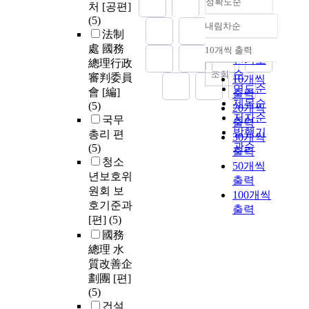
정확도순
처 [공편]
(5)
내림차순
정확도
法制
순
處 國務
10개씩 출력
내림차순
인기도
總理行政
순
조회
審判委員
10개씩
연도순
會 [編]
출력
제목순
(5)
20개씩
저자순
국무
출력
발행기
총리 편
30개씩
관순
(5)
출력
청소
50개씩
년보호위
출력
원회 보
100개씩
호기준과
출력
[편]
(5)
國務
總理 水
質改善企
劃團 [편]
(5)
건설