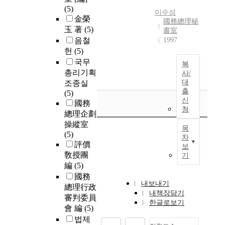
(5)
이수성
金榮
國務總理秘
玉 著
(5)
書室
음철
1997
헌
(5)
국무
복
총리기획
사/
대
조종실
출
(5)
신
國務
청
總理企劃
操縱室
목
(5)
차
評價
보
敎授團
기
編
(5)
國務
내보내기
總理行政
내책장담기
審判委員
한글로보기
會 編
(5)
법제