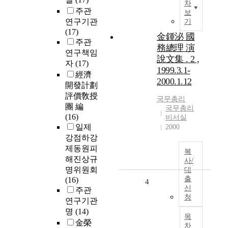
차
주관
보
연구기관
기
(17)
金鍾泌 國
주관
務總理 演
연구책임
說文集 . 2 ,
자
(17)
1999.3.1-
經濟
2000.1.12
開發計劃
評價敎授
국무총리
團 編
국무총리
(16)
비서실
일제
2000
강점하강
제동원피
복
해진상규
사/
명위원회
대
출
(16)
4
신
주관
청
연구기관
명
(14)
목
金榮
차