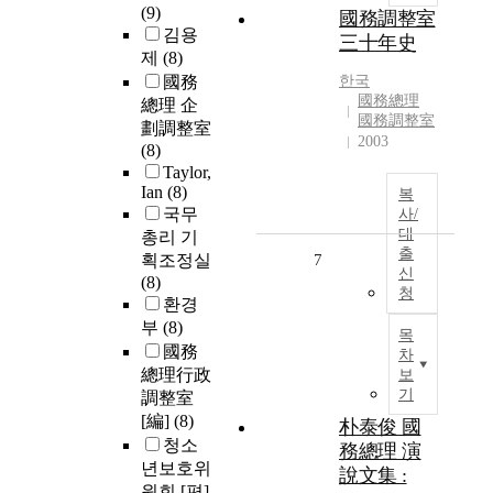
(9)
國務調整室
김용
三十年史
제
(8)
國務
한국
國務總理
總理 企
國務調整室
劃調整室
2003
(8)
Taylor,
Ian
(8)
복
국무
사/
대
총리 기
출
획조정실
7
신
(8)
청
환경
부
(8)
목
國務
차
總理行政
보
기
調整室
[編]
(8)
朴泰俊 國
청소
務總理 演
년보호위
說文集 :
원회 [편]