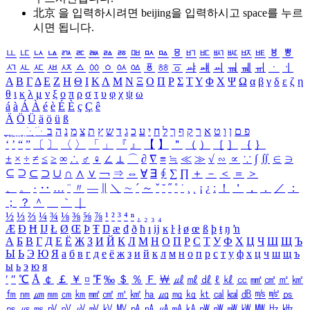
北京 을 입력하시려면
beijing
을 입력하시고 space를 누르
시면 됩니다.
ㅥ
ㅦ
ㅧ
ㅨ
ㅩ
ㅪ
ㅫ
ㅬ
ㅭ
ㅮ
ㅯ
ㅰ
ㅱ
ㅲ
ㅳ
ㅴ
ㅵ
ㅶ
ㅷ
ㅸ
ㅹ
ㅺ
ㅻ
ㅼ
ㅽ
ㅾ
ㅿ
ㆀ
ㆁ
ㆂ
ㆃ
ㆄ
ㆅ
ㆆ
ㆇ
ㆈ
ㆉ
ㆊ
ㆋ
ㆌ
ㆍ
ㆎ
Α
Β
Γ
Δ
Ε
Ζ
Η
Θ
Ι
Κ
Λ
Μ
Ν
Ξ
Ο
Π
Ρ
Σ
Τ
Υ
Φ
Χ
Ψ
Ω
α
β
γ
δ
ε
ζ
η
θ
ι
κ
λ
μ
ν
ξ
ο
π
ρ
σ
τ
υ
φ
χ
ψ
ω
á
à
Á
À
é
è
É
È
ç
Ç
ê
Ä
Ö
Ü
ä
ö
ü
ß
ְ
ֳ
ֲ
ֱ
ָ
ַ
ֵ
ֶ
ִ
ֹ
ּ
ֻ
ׂ
ׁ
ּ
ב
ה
נ
מ
צ
ת
ץ
ש
ד
ג
כ
ע
י
ח
ל
ך
ף
ק
ר
א
ט
ו
ן
ם
פ
‘
’
“
”
〔
〕
〈
〉
「
」
『
』
【
】
＂
（
）
［
］
｛
｝
±
×
÷
≠
≤
≥
∞
∴
♂
♀
∠
⊥
⌒
∂
∇
≡
≒
≪
≫
√
∽
∝
∵
∫
∬
∈
∋
⊆
⊇
⊂
⊃
∪
∩
∧
∨
￢
⇒
⇔
∀
∃
∮
∑
∏
＋
－
＜
＝
＞
、
。
·
‥
…
¨
〃
―
∥
＼
∼
´
～
ˇ
˘
˝
˚
˙
¸
˛
¡
¿
ː
！
＇
，
．
／
：
；
？
＾
＿
｀
｜
½
⅓
⅔
¼
¾
⅛
⅜
⅝
⅞
¹
²
³
⁴
ⁿ
₁
₂
₃
₄
Æ
Ð
Ħ
Ĳ
Ł
Ø
Œ
Þ
Ŧ
Ŋ
æ
đ
ð
ħ
ı
ĳ
ĸ
ŀ
ł
ø
œ
ß
þ
ŧ
ŋ
ŉ
А
Б
В
Г
Д
Е
Ё
Ж
З
И
Й
К
Л
М
Н
О
П
Р
С
Т
У
Ф
Х
Ц
Ч
Ш
Щ
Ъ
Ы
Ь
Э
Ю
Я
а
б
в
г
д
е
ё
ж
з
и
й
к
л
м
н
о
п
р
с
т
у
ф
х
ц
ч
ш
щ
ъ
ы
ь
э
ю
я
′
″
℃
Å
￠
￡
￥
¤
℉
‰
＄
％
Ｆ
￦
㎕
㎖
㎗
ℓ
㎘
㏄
㎣
㎤
㎥
㎦
㎙
㎚
㎛
㎜
㎝
㎞
㎟
㎠
㎡
㎢
㏊
㎍
㎎
㎏
㏏
㎈
㎉
㏈
㎧
㎨
㎰
㎱
㎲
㎳
㎴
㎵
㎶
㎷
㎸
㎹
㎀
㎁
㎂
㎃
㎄
㎺
㎻
㎽
㎾
㎿
㎐
㎑