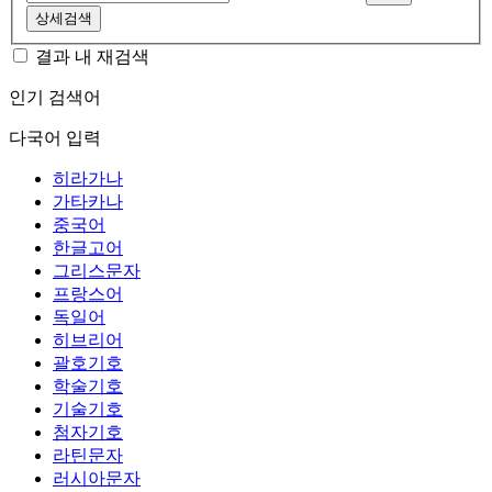
상세검색
결과 내 재검색
인기 검색어
다국어 입력
히라가나
가타카나
중국어
한글고어
그리스문자
프랑스어
독일어
히브리어
괄호기호
학술기호
기술기호
첨자기호
라틴문자
러시아문자