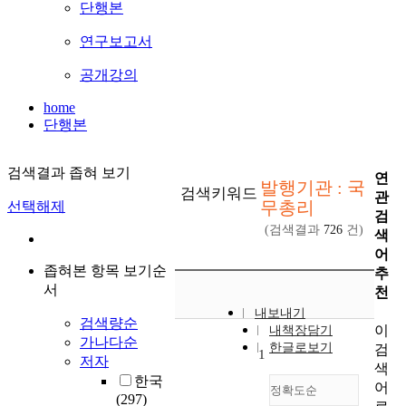
단행본
연구보고서
공개강의
home
단행본
검색결과 좁혀 보기
연
발행기관 : 국
검색키워드
관
무총리
선택해제
검
(검색결과
726
건)
색
어
좁혀본 항목 보기순
추
서
천
내보내기
검색량순
이
내책장담기
가나다순
한글로보기
검
1
저자
색
한국
어
정확도순
(297)