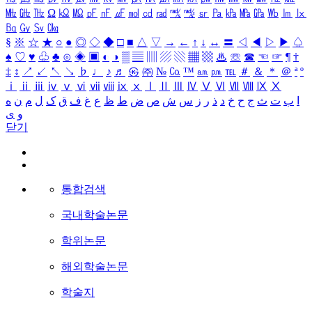
㎒
㎓
㎔
Ω
㏀
㏁
㎊
㎋
㎌
㏖
㏅
㎭
㎮
㎯
㏛
㎩
㎪
㎫
㎬
㏝
㏐
㏓
㏃
㏉
㏜
㏆
§
※
☆
★
○
●
◎
◇
◆
□
■
△
▽
→
←
↑
↓
↔
〓
◁
◀
▷
▶
♤
♠
♡
♥
♧
♣
⊙
◈
▣
◐
◑
▒
▤
▥
▨
▧
▦
▩
♨
☏
☎
☜
☞
¶
†
‡
↕
↗
↙
↖
↘
♭
♩
♪
♬
㉿
㈜
№
㏇
™
㏂
㏘
℡
＃
＆
＊
＠
ª
º
ⅰ
ⅱ
ⅲ
ⅳ
ⅴ
ⅵ
ⅶ
ⅷ
ⅸ
ⅹ
Ⅰ
Ⅱ
Ⅲ
Ⅳ
Ⅴ
Ⅵ
Ⅶ
Ⅷ
Ⅸ
Ⅹ
ا
ب
ت
ث
ج
ح
خ
د
ذ
ر
ز
س
ش
ص
ض
ط
ظ
ع
غ
ف
ق
ک
ل
م
ن
ه
و
ی
닫기
통합검색
국내학술논문
학위논문
해외학술논문
학술지