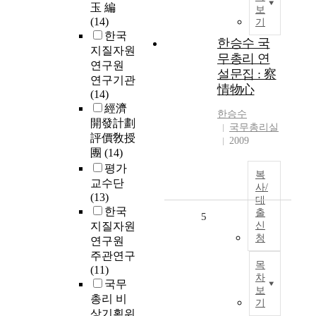
玉 編
보
(14)
기
한국
한승수 국
지질자원
무총리 연
연구원
설문집 : 察
연구기관
情物心
(14)
經濟
한승수
開發計劃
국무총리실
評價敎授
2009
團
(14)
평가
복
교수단
사/
(13)
대
한국
출
5
지질자원
신
청
연구원
주관연구
목
(11)
차
국무
보
총리 비
기
상기획위