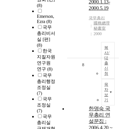
2000.1.13-
(8)
2000.5.19
Emerson,
국무총리
Ezra
(8)
國務總理
국무
秘書室
총리비서
2000
실 [편]
(8)
복
한국
사/
지질자원
대
연구원
출
8
신
연구
(8)
청
국무
총리행정
목
조정실
차
(7)
보
국무
기
조정실
한명숙 국
(7)
무총리 연
국무
설문집 :
총리실
2006.4.20 ~
규제개혁