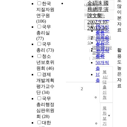
로
金碩洙 國
한국
내림차순
많
정확도
務總理 演
지질자원
이
순
10개씩 출력
說文集 :
연구원
내림차순
본
인기도
(106)
2002.9.10-
자
순
조회
국무
10개씩
2003.2.26
료
연도순
총리실
출력
제목순
국무총리비서
(77)
20개씩
저자순
실
국무
출력
國務總理秘
발행기
활
총리
(73)
30개씩
書室
관순
용
청소
출력
2003
도
년보호위
50개씩
높
원회
(46)
출력
복
은
경제
100개씩
사/
자
개발계획
출력
대
료
평가교수
출
2
단
(34)
신
청
국무
총리행정
목
심판위원
차
회
(28)
보
대한
기