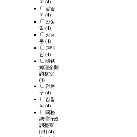
숙
(4)
정영
욱
(4)
안상
일
(4)
정용
문
(4)
권태
인
(4)
國務
總理企劃
調整室
(4)
전현
구
(4)
김황
식
(4)
國務
總理行政
調整室
[편]
(4)