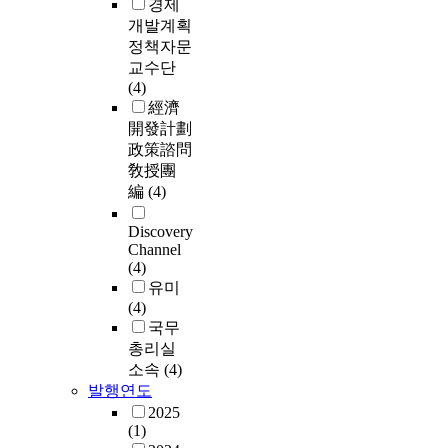
경제
개발계획
정책자문
교수단
(4)
經濟
開發計劃
政策諮問
敎授團
編
(4)
Discovery
Channel
(4)
유미
(4)
국무
총리실
소속
(4)
발행연도
2025
(1)