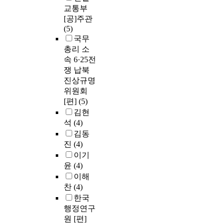
교통부
[공]주관
(5)
국무
총리 소
속 6·25전
쟁 납북
진상규명
위원회
[편]
(5)
김현
석
(4)
김동
진
(4)
이기
윤
(4)
이해
찬
(4)
한국
행정연구
원 [편]