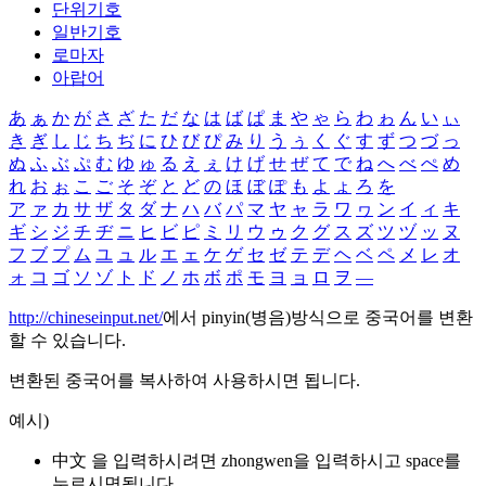
단위기호
일반기호
로마자
아랍어
あ
ぁ
か
が
さ
ざ
た
だ
な
は
ば
ぱ
ま
や
ゃ
ら
わ
ゎ
ん
い
ぃ
き
ぎ
し
じ
ち
ぢ
に
ひ
び
ぴ
み
り
う
ぅ
く
ぐ
す
ず
つ
づ
っ
ぬ
ふ
ぶ
ぷ
む
ゆ
ゅ
る
え
ぇ
け
げ
せ
ぜ
て
で
ね
へ
べ
ぺ
め
れ
お
ぉ
こ
ご
そ
ぞ
と
ど
の
ほ
ぼ
ぽ
も
よ
ょ
ろ
を
ア
ァ
カ
サ
ザ
タ
ダ
ナ
ハ
バ
パ
マ
ヤ
ャ
ラ
ワ
ヮ
ン
イ
ィ
キ
ギ
シ
ジ
チ
ヂ
ニ
ヒ
ビ
ピ
ミ
リ
ウ
ゥ
ク
グ
ス
ズ
ツ
ヅ
ッ
ヌ
フ
ブ
プ
ム
ユ
ュ
ル
エ
ェ
ケ
ゲ
セ
ゼ
テ
デ
ヘ
ベ
ペ
メ
レ
オ
ォ
コ
ゴ
ソ
ゾ
ト
ド
ノ
ホ
ボ
ポ
モ
ヨ
ョ
ロ
ヲ
―
http://chineseinput.net/
에서 pinyin(병음)방식으로 중국어를 변환
할 수 있습니다.
변환된 중국어를 복사하여 사용하시면 됩니다.
예시)
中文 을 입력하시려면
zhongwen
을 입력하시고 space를
누르시면됩니다.