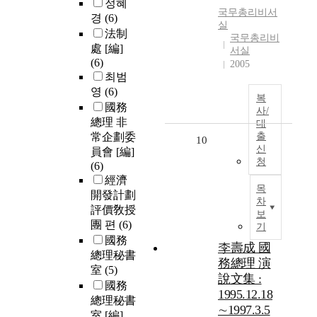
정혜
국무총리비서
경
(6)
실
法制
국무총리비
處 [編]
서실
(6)
2005
최범
영
(6)
복
國務
사/
總理 非
대
常企劃委
출
10
신
員會 [編]
청
(6)
經濟
목
開發計劃
차
評價敎授
보
團 편
(6)
기
國務
李壽成 國
總理秘書
務總理 演
室
(5)
說文集 :
國務
1995.12.18
總理秘書
∼1997.3.5
室 [編]