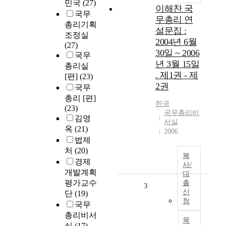
민국
(27)
이해찬 국
국무
무총리 연
총리기획
설문집 :
조정실
2004년 6월
(27)
30일 ~ 2006
국무
년 3월 15일
총리실
. 제1권 - 제
[편]
(23)
2권
국무
총리 [편]
한국
(23)
국무총리비
김영
서실
옥
(21)
2006
법제
처
(20)
복
경제
사/
개발계획
대
평가교수
출
3
신
단
(19)
청
국무
총리비서
목
실
(17)