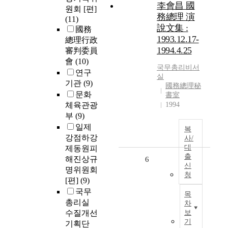
李會昌 國
원회 [편]
務總理 演
(11)
說文集 :
國務
1993.12.17-
總理行政
1994.4.25
審判委員
會
(10)
국무총리비서
연구
실
기관
(9)
國務總理秘
문화
書室
체육관광
1994
부
(9)
일제
복
강점하강
사/
대
제동원피
출
해진상규
6
신
명위원회
청
[편]
(9)
국무
목
총리실
차
수질개선
보
기
기획단