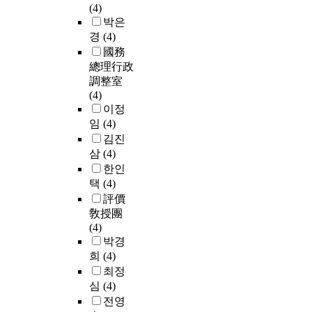
(4)
박은
경
(4)
國務
總理行政
調整室
(4)
이정
임
(4)
김진
삼
(4)
한인
택
(4)
評價
敎授團
(4)
박경
희
(4)
최정
심
(4)
전영