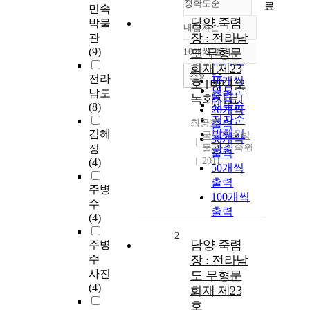
정확도순
료
민속
담양 죽렴
박물
내림차순
정확도
장 : 전라남
관
순
(9)
10개씩 출력
도 무형문
내림차순
인기도
화재 제23
순
조회
전라
10개씩
호 [비디오
연도순
남도
출력
녹화자료]
제목순
(8)
20개씩
저자순
최공호
출력
김혜
발행기
국립민속박
30개씩
정
물관 민속원
관순
출력
2011
(4)
50개씩
출력
주병
100개씩
수
출력
(4)
2
담양 죽렴
주병
수
장 : 전라남
사진
도 무형문
(4)
화재 제23
호