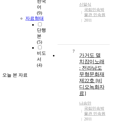
한국
신말식
어
국립민속박
(9)
물관 민속원
자료형태
2011
단행
본
(5)
7
비도
가거도 멸
서
치잡이노래
(4)
: 전라남도
무형문화재
오늘 본 자료
제22호 [비
디오녹화자
료]
나승만
국립민속박
물관 민속원
2011