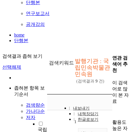
단행본
연구보고서
공개강의
home
단행본
검색결과 좁혀 보기
연관 검
발행기관 : 국
검색키워드
색어 추
립민속박물관
선택해제
천
민속원
(검색결과
9
건)
이 검색
좁혀본 항목 보
어로 많
기순서
이 본 자
료
검색량순
내보내기
가나다순
내책장담기
저자
한글로보기
1
활용도
높은 자
국립