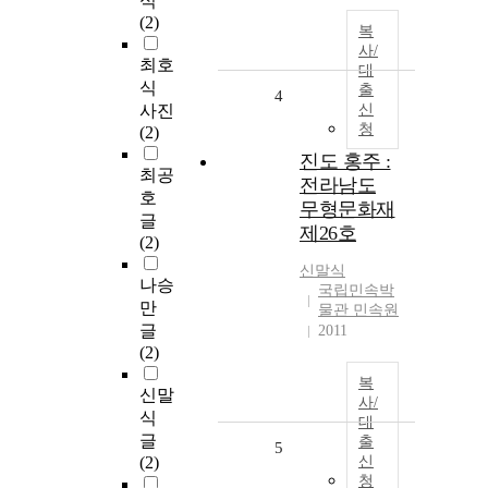
식
(2)
복
사/
최호
대
식
출
4
사진
신
청
(2)
진도 홍주 :
최공
전라남도
호
무형문화재
글
제26호
(2)
신말식
나승
국립민속박
만
물관 민속원
글
2011
(2)
복
신말
사/
식
대
글
출
5
(2)
신
청