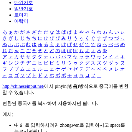
단위기호
일반기호
로마자
아랍어
あ
ぁ
か
が
さ
ざ
た
だ
な
は
ば
ぱ
ま
や
ゃ
ら
わ
ゎ
ん
い
ぃ
き
ぎ
し
じ
ち
ぢ
に
ひ
び
ぴ
み
り
う
ぅ
く
ぐ
す
ず
つ
づ
っ
ぬ
ふ
ぶ
ぷ
む
ゆ
ゅ
る
え
ぇ
け
げ
せ
ぜ
て
で
ね
へ
べ
ぺ
め
れ
お
ぉ
こ
ご
そ
ぞ
と
ど
の
ほ
ぼ
ぽ
も
よ
ょ
ろ
を
ア
ァ
カ
サ
ザ
タ
ダ
ナ
ハ
バ
パ
マ
ヤ
ャ
ラ
ワ
ヮ
ン
イ
ィ
キ
ギ
シ
ジ
チ
ヂ
ニ
ヒ
ビ
ピ
ミ
リ
ウ
ゥ
ク
グ
ス
ズ
ツ
ヅ
ッ
ヌ
フ
ブ
プ
ム
ユ
ュ
ル
エ
ェ
ケ
ゲ
セ
ゼ
テ
デ
ヘ
ベ
ペ
メ
レ
オ
ォ
コ
ゴ
ソ
ゾ
ト
ド
ノ
ホ
ボ
ポ
モ
ヨ
ョ
ロ
ヲ
―
http://chineseinput.net/
에서 pinyin(병음)방식으로 중국어를 변환
할 수 있습니다.
변환된 중국어를 복사하여 사용하시면 됩니다.
예시)
中文 을 입력하시려면
zhongwen
을 입력하시고 space를
누르시면됩니다.