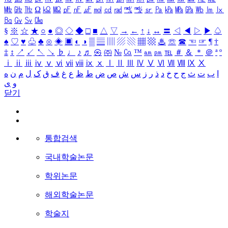
㎒
㎓
㎔
Ω
㏀
㏁
㎊
㎋
㎌
㏖
㏅
㎭
㎮
㎯
㏛
㎩
㎪
㎫
㎬
㏝
㏐
㏓
㏃
㏉
㏜
㏆
§
※
☆
★
○
●
◎
◇
◆
□
■
△
▽
→
←
↑
↓
↔
〓
◁
◀
▷
▶
♤
♠
♡
♥
♧
♣
⊙
◈
▣
◐
◑
▒
▤
▥
▨
▧
▦
▩
♨
☏
☎
☜
☞
¶
†
‡
↕
↗
↙
↖
↘
♭
♩
♪
♬
㉿
㈜
№
㏇
™
㏂
㏘
℡
＃
＆
＊
＠
ª
º
ⅰ
ⅱ
ⅲ
ⅳ
ⅴ
ⅵ
ⅶ
ⅷ
ⅸ
ⅹ
Ⅰ
Ⅱ
Ⅲ
Ⅳ
Ⅴ
Ⅵ
Ⅶ
Ⅷ
Ⅸ
Ⅹ
ا
ب
ت
ث
ج
ح
خ
د
ذ
ر
ز
س
ش
ص
ض
ط
ظ
ع
غ
ف
ق
ک
ل
م
ن
ه
و
ی
닫기
통합검색
국내학술논문
학위논문
해외학술논문
학술지