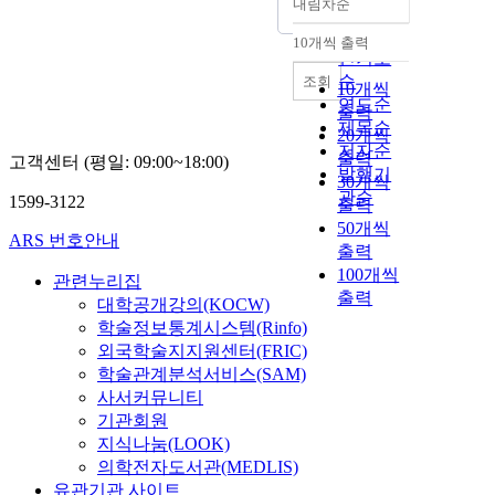
내림차순
정확도
순
10개씩 출력
내림차순
인기도
순
조회
10개씩
연도순
출력
제목순
20개씩
저자순
출력
고객센터 (평일: 09:00~18:00)
발행기
30개씩
관순
1599-3122
출력
50개씩
ARS 번호안내
출력
100개씩
관련누리집
출력
대학공개강의(KOCW)
학술정보통계시스템(Rinfo)
외국학술지지원센터(FRIC)
학술관계분석서비스(SAM)
사서커뮤니티
기관회원
지식나눔(LOOK)
의학전자도서관(MEDLIS)
유관기관 사이트