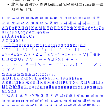
北京 을 입력하시려면
beijing
을 입력하시고 space를 누르
시면 됩니다.
ㅥ
ㅦ
ㅧ
ㅨ
ㅩ
ㅪ
ㅫ
ㅬ
ㅭ
ㅮ
ㅯ
ㅰ
ㅱ
ㅲ
ㅳ
ㅴ
ㅵ
ㅶ
ㅷ
ㅸ
ㅹ
ㅺ
ㅻ
ㅼ
ㅽ
ㅾ
ㅿ
ㆀ
ㆁ
ㆂ
ㆃ
ㆄ
ㆅ
ㆆ
ㆇ
ㆈ
ㆉ
ㆊ
ㆋ
ㆌ
ㆍ
ㆎ
Α
Β
Γ
Δ
Ε
Ζ
Η
Θ
Ι
Κ
Λ
Μ
Ν
Ξ
Ο
Π
Ρ
Σ
Τ
Υ
Φ
Χ
Ψ
Ω
α
β
γ
δ
ε
ζ
η
θ
ι
κ
λ
μ
ν
ξ
ο
π
ρ
σ
τ
υ
φ
χ
ψ
ω
á
à
Á
À
é
è
É
È
ç
Ç
ê
Ä
Ö
Ü
ä
ö
ü
ß
ְ
ֳ
ֲ
ֱ
ָ
ַ
ֵ
ֶ
ִ
ֹ
ּ
ֻ
ׂ
ׁ
ּ
ב
ה
נ
מ
צ
ת
ץ
ש
ד
ג
כ
ע
י
ח
ל
ך
ף
ק
ר
א
ט
ו
ן
ם
פ
‘
’
“
”
〔
〕
〈
〉
「
」
『
』
【
】
＂
（
）
［
］
｛
｝
±
×
÷
≠
≤
≥
∞
∴
♂
♀
∠
⊥
⌒
∂
∇
≡
≒
≪
≫
√
∽
∝
∵
∫
∬
∈
∋
⊆
⊇
⊂
⊃
∪
∩
∧
∨
￢
⇒
⇔
∀
∃
∮
∑
∏
＋
－
＜
＝
＞
、
。
·
‥
…
¨
〃
―
∥
＼
∼
´
～
ˇ
˘
˝
˚
˙
¸
˛
¡
¿
ː
！
＇
，
．
／
：
；
？
＾
＿
｀
｜
½
⅓
⅔
¼
¾
⅛
⅜
⅝
⅞
¹
²
³
⁴
ⁿ
₁
₂
₃
₄
Æ
Ð
Ħ
Ĳ
Ł
Ø
Œ
Þ
Ŧ
Ŋ
æ
đ
ð
ħ
ı
ĳ
ĸ
ŀ
ł
ø
œ
ß
þ
ŧ
ŋ
ŉ
А
Б
В
Г
Д
Е
Ё
Ж
З
И
Й
К
Л
М
Н
О
П
Р
С
Т
У
Ф
Х
Ц
Ч
Ш
Щ
Ъ
Ы
Ь
Э
Ю
Я
а
б
в
г
д
е
ё
ж
з
и
й
к
л
м
н
о
п
р
с
т
у
ф
х
ц
ч
ш
щ
ъ
ы
ь
э
ю
я
′
″
℃
Å
￠
￡
￥
¤
℉
‰
＄
％
Ｆ
￦
㎕
㎖
㎗
ℓ
㎘
㏄
㎣
㎤
㎥
㎦
㎙
㎚
㎛
㎜
㎝
㎞
㎟
㎠
㎡
㎢
㏊
㎍
㎎
㎏
㏏
㎈
㎉
㏈
㎧
㎨
㎰
㎱
㎲
㎳
㎴
㎵
㎶
㎷
㎸
㎹
㎀
㎁
㎂
㎃
㎄
㎺
㎻
㎽
㎾
㎿
㎐
㎑