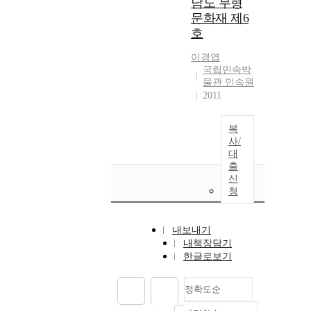
남도 무형
문화재 제6
호
이경엽
국립민속박
물관 민속원
2011
복
사/
대
출
신
청
내보내기
내책장담기
한글로보기
정확도순