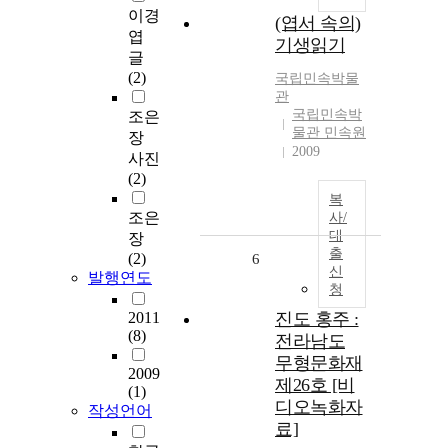
이경
(엽서 속의)
엽
기생읽기
글
(2)
국립민속박물
관
국립민속박
조은
물관 민속원
장
2009
사진
(2)
복
조은
사/
대
장
출
(2)
6
신
발행연도
청
2011
진도 홍주 :
(8)
전라남도
무형문화재
2009
제26호 [비
(1)
디오녹화자
작성언어
료]