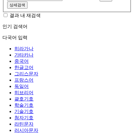
상세검색
결과 내 재검색
인기 검색어
다국어 입력
히라가나
가타카나
중국어
한글고어
그리스문자
프랑스어
독일어
히브리어
괄호기호
학술기호
기술기호
첨자기호
라틴문자
러시아문자