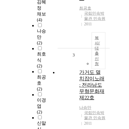
김혜
정
최공호
국립민속박
채보
물관 민속원
(4)
2011
나승
만
복
(2)
사/
대
출
최호
3
신
식
청
(2)
가거도 멸
최공
치잡이노래
호
: 전라남도
(2)
무형문화재
제22호
이경
엽
나승만
(2)
국립민속박
물관 민속원
신말
2011