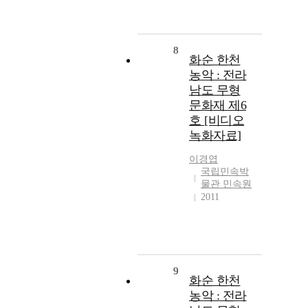
8
화순 한천
농악 : 전라
남도 무형
문화재 제6
호 [비디오
녹화자료]
이경엽
국립민속박
물관 민속원
2011
9
화순 한천
농악 : 전라