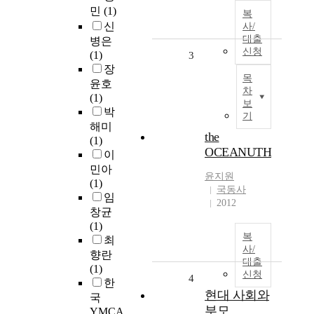
민
(1)
복
신
사/
대출
병은
신청
(1)
3
장
목
윤호
차
(1)
보
박
기
해미
the
(1)
OCEANUTH
이
민아
윤지원
(1)
국동사
임
2012
창균
(1)
복
최
사/
향란
대출
(1)
신청
4
한
현대 사회와
국
부모
YMCA