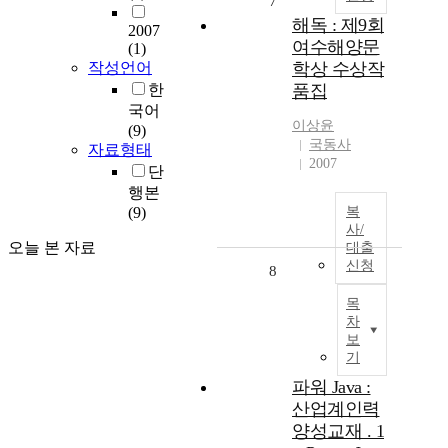
7
해독 : 제9회
2007
여수해양문
(1)
작성언어
학상 수상작
한
품집
국어
이상윤
(9)
국동사
자료형태
2007
단
행본
(9)
복
사/
오늘 본 자료
대출
신청
8
목
차
보
기
파워 Java :
산업계인력
양성교재 . 1