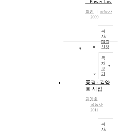
= Power Java
황민
국동사
2009
복
사/
대출
신청
9
목
차
보
기
풍경 : 김양
호 시집
김양호
국동사
2011
복
사/