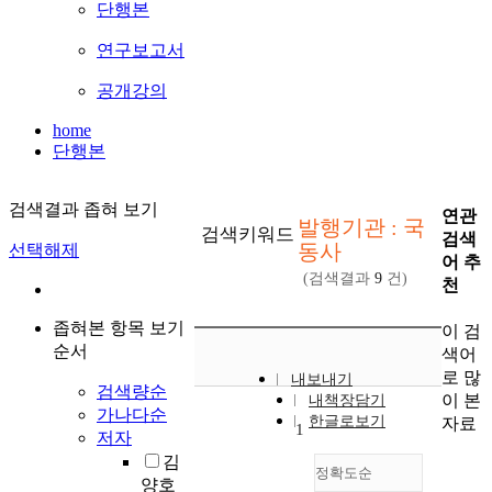
단행본
연구보고서
공개강의
home
단행본
검색결과 좁혀 보기
연관
발행기관 : 국
검색키워드
검색
동사
선택해제
어 추
(검색결과
9
건)
천
좁혀본 항목 보기
이 검
순서
색어
로 많
내보내기
검색량순
이 본
내책장담기
가나다순
한글로보기
자료
1
저자
김
정확도순
양호