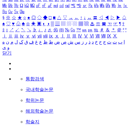
㎒
㎓
㎔
Ω
㏀
㏁
㎊
㎋
㎌
㏖
㏅
㎭
㎮
㎯
㏛
㎩
㎪
㎫
㎬
㏝
㏐
㏓
㏃
㏉
㏜
㏆
§
※
☆
★
○
●
◎
◇
◆
□
■
△
▽
→
←
↑
↓
↔
〓
◁
◀
▷
▶
♤
♠
♡
♥
♧
♣
⊙
◈
▣
◐
◑
▒
▤
▥
▨
▧
▦
▩
♨
☏
☎
☜
☞
¶
†
‡
↕
↗
↙
↖
↘
♭
♩
♪
♬
㉿
㈜
№
㏇
™
㏂
㏘
℡
＃
＆
＊
＠
ª
º
ⅰ
ⅱ
ⅲ
ⅳ
ⅴ
ⅵ
ⅶ
ⅷ
ⅸ
ⅹ
Ⅰ
Ⅱ
Ⅲ
Ⅳ
Ⅴ
Ⅵ
Ⅶ
Ⅷ
Ⅸ
Ⅹ
ا
ب
ت
ث
ج
ح
خ
د
ذ
ر
ز
س
ش
ص
ض
ط
ظ
ع
غ
ف
ق
ک
ل
م
ن
ه
و
ی
닫기
통합검색
국내학술논문
학위논문
해외학술논문
학술지