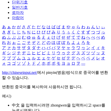
단위기호
일반기호
로마자
아랍어
あ
ぁ
か
が
さ
ざ
た
だ
な
は
ば
ぱ
ま
や
ゃ
ら
わ
ゎ
ん
い
ぃ
き
ぎ
し
じ
ち
ぢ
に
ひ
び
ぴ
み
り
う
ぅ
く
ぐ
す
ず
つ
づ
っ
ぬ
ふ
ぶ
ぷ
む
ゆ
ゅ
る
え
ぇ
け
げ
せ
ぜ
て
で
ね
へ
べ
ぺ
め
れ
お
ぉ
こ
ご
そ
ぞ
と
ど
の
ほ
ぼ
ぽ
も
よ
ょ
ろ
を
ア
ァ
カ
サ
ザ
タ
ダ
ナ
ハ
バ
パ
マ
ヤ
ャ
ラ
ワ
ヮ
ン
イ
ィ
キ
ギ
シ
ジ
チ
ヂ
ニ
ヒ
ビ
ピ
ミ
リ
ウ
ゥ
ク
グ
ス
ズ
ツ
ヅ
ッ
ヌ
フ
ブ
プ
ム
ユ
ュ
ル
エ
ェ
ケ
ゲ
セ
ゼ
テ
デ
ヘ
ベ
ペ
メ
レ
オ
ォ
コ
ゴ
ソ
ゾ
ト
ド
ノ
ホ
ボ
ポ
モ
ヨ
ョ
ロ
ヲ
―
http://chineseinput.net/
에서 pinyin(병음)방식으로 중국어를 변환
할 수 있습니다.
변환된 중국어를 복사하여 사용하시면 됩니다.
예시)
中文 을 입력하시려면
zhongwen
을 입력하시고 space를
누르시면됩니다.