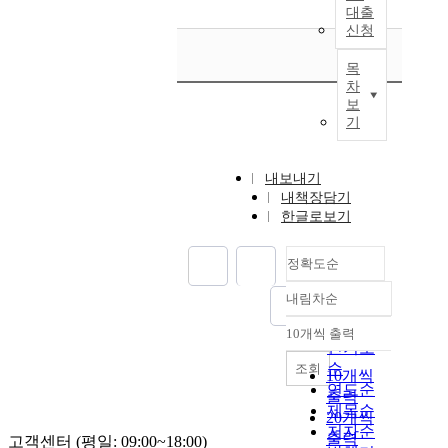
대출
신청
목
차
보
기
내보내기
내책장담기
한글로보기
정확도순
내림차순
정확도
순
10개씩 출력
내림차순
인기도
순
조회
10개씩
연도순
출력
제목순
20개씩
저자순
출력
고객센터 (평일: 09:00~18:00)