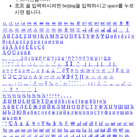
北京 을 입력하시려면
beijing
을 입력하시고 space를 누르
시면 됩니다.
ㅥ
ㅦ
ㅧ
ㅨ
ㅩ
ㅪ
ㅫ
ㅬ
ㅭ
ㅮ
ㅯ
ㅰ
ㅱ
ㅲ
ㅳ
ㅴ
ㅵ
ㅶ
ㅷ
ㅸ
ㅹ
ㅺ
ㅻ
ㅼ
ㅽ
ㅾ
ㅿ
ㆀ
ㆁ
ㆂ
ㆃ
ㆄ
ㆅ
ㆆ
ㆇ
ㆈ
ㆉ
ㆊ
ㆋ
ㆌ
ㆍ
ㆎ
Α
Β
Γ
Δ
Ε
Ζ
Η
Θ
Ι
Κ
Λ
Μ
Ν
Ξ
Ο
Π
Ρ
Σ
Τ
Υ
Φ
Χ
Ψ
Ω
α
β
γ
δ
ε
ζ
η
θ
ι
κ
λ
μ
ν
ξ
ο
π
ρ
σ
τ
υ
φ
χ
ψ
ω
á
à
Á
À
é
è
É
È
ç
Ç
ê
Ä
Ö
Ü
ä
ö
ü
ß
ְ
ֳ
ֲ
ֱ
ָ
ַ
ֵ
ֶ
ִ
ֹ
ּ
ֻ
ׂ
ׁ
ּ
ב
ה
נ
מ
צ
ת
ץ
ש
ד
ג
כ
ע
י
ח
ל
ך
ף
ק
ר
א
ט
ו
ן
ם
פ
‘
’
“
”
〔
〕
〈
〉
「
」
『
』
【
】
＂
（
）
［
］
｛
｝
±
×
÷
≠
≤
≥
∞
∴
♂
♀
∠
⊥
⌒
∂
∇
≡
≒
≪
≫
√
∽
∝
∵
∫
∬
∈
∋
⊆
⊇
⊂
⊃
∪
∩
∧
∨
￢
⇒
⇔
∀
∃
∮
∑
∏
＋
－
＜
＝
＞
、
。
·
‥
…
¨
〃
―
∥
＼
∼
´
～
ˇ
˘
˝
˚
˙
¸
˛
¡
¿
ː
！
＇
，
．
／
：
；
？
＾
＿
｀
｜
½
⅓
⅔
¼
¾
⅛
⅜
⅝
⅞
¹
²
³
⁴
ⁿ
₁
₂
₃
₄
Æ
Ð
Ħ
Ĳ
Ł
Ø
Œ
Þ
Ŧ
Ŋ
æ
đ
ð
ħ
ı
ĳ
ĸ
ŀ
ł
ø
œ
ß
þ
ŧ
ŋ
ŉ
А
Б
В
Г
Д
Е
Ё
Ж
З
И
Й
К
Л
М
Н
О
П
Р
С
Т
У
Ф
Х
Ц
Ч
Ш
Щ
Ъ
Ы
Ь
Э
Ю
Я
а
б
в
г
д
е
ё
ж
з
и
й
к
л
м
н
о
п
р
с
т
у
ф
х
ц
ч
ш
щ
ъ
ы
ь
э
ю
я
′
″
℃
Å
￠
￡
￥
¤
℉
‰
＄
％
Ｆ
￦
㎕
㎖
㎗
ℓ
㎘
㏄
㎣
㎤
㎥
㎦
㎙
㎚
㎛
㎜
㎝
㎞
㎟
㎠
㎡
㎢
㏊
㎍
㎎
㎏
㏏
㎈
㎉
㏈
㎧
㎨
㎰
㎱
㎲
㎳
㎴
㎵
㎶
㎷
㎸
㎹
㎀
㎁
㎂
㎃
㎄
㎺
㎻
㎽
㎾
㎿
㎐
㎑