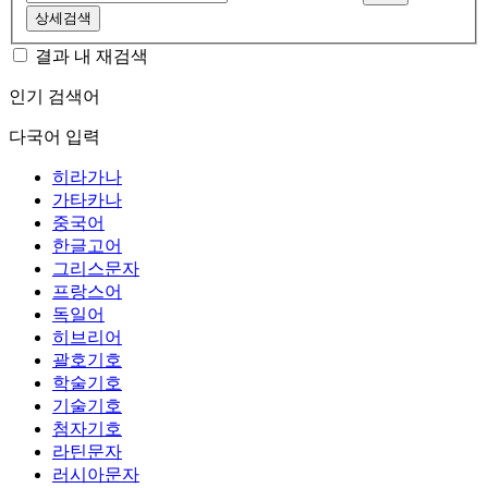
상세검색
결과 내 재검색
인기 검색어
다국어 입력
히라가나
가타카나
중국어
한글고어
그리스문자
프랑스어
독일어
히브리어
괄호기호
학술기호
기술기호
첨자기호
라틴문자
러시아문자