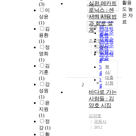
활용
실전 메카트
(3)
내림차순
정확도
도 높
로닉스 : 센
이
순
은 자
10개씩 출력
서의 사용법
상윤
내림차순
인기도
료
(1)
과 회로 설
순
조회
김
10개씩
계
연도순
용환
출력
제목순
조기량
(1)
20개씩
저자순
국동사
정
출력
발행기
2020
영희
30개씩
관순
(1)
출력
김
50개씩
복
기훈
사/
출력
대출
(1)
100개씩
신청
강
2
출력
성원
바다로 가는
(1)
사람들 : 김
윤
양호 시집
지원
(1)
김양호
정
국동사
강
(1)
2012
황