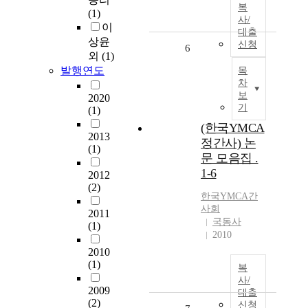
복
(1)
사/
이
대출
상윤
신청
6
외
(1)
발행연도
목
차
보
2020
기
(1)
(한국YMCA
2013
정간사) 논
(1)
문 모음집 .
1-6
2012
(2)
한국YMCA간
사회
2011
국동사
(1)
2010
2010
(1)
복
사/
2009
대출
(2)
신청