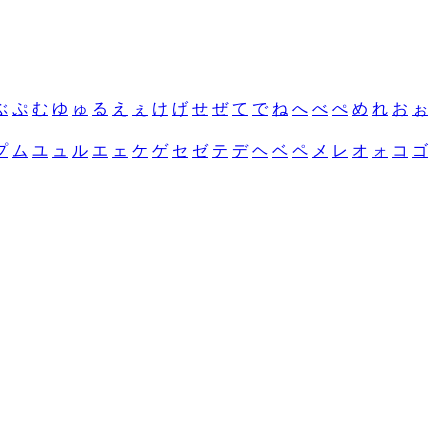
ぶ
ぷ
む
ゆ
ゅ
る
え
ぇ
け
げ
せ
ぜ
て
で
ね
へ
べ
ぺ
め
れ
お
ぉ
プ
ム
ユ
ュ
ル
エ
ェ
ケ
ゲ
セ
ゼ
テ
デ
ヘ
ベ
ペ
メ
レ
オ
ォ
コ
ゴ