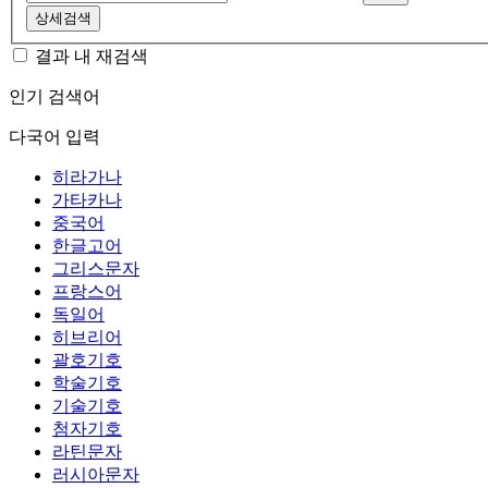
상세검색
결과 내 재검색
인기 검색어
다국어 입력
히라가나
가타카나
중국어
한글고어
그리스문자
프랑스어
독일어
히브리어
괄호기호
학술기호
기술기호
첨자기호
라틴문자
러시아문자