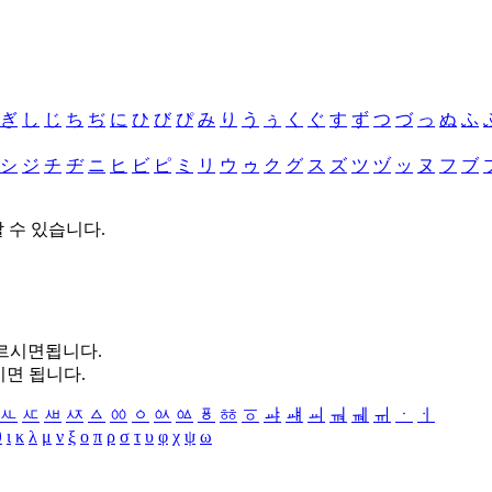
ぎ
し
じ
ち
ぢ
に
ひ
び
ぴ
み
り
う
ぅ
く
ぐ
す
ず
つ
づ
っ
ぬ
ふ
シ
ジ
チ
ヂ
ニ
ヒ
ビ
ピ
ミ
リ
ウ
ゥ
ク
グ
ス
ズ
ツ
ヅ
ッ
ヌ
フ
ブ
할 수 있습니다.
누르시면됩니다.
시면 됩니다.
ㅻ
ㅼ
ㅽ
ㅾ
ㅿ
ㆀ
ㆁ
ㆂ
ㆃ
ㆄ
ㆅ
ㆆ
ㆇ
ㆈ
ㆉ
ㆊ
ㆋ
ㆌ
ㆍ
ㆎ
θ
ι
κ
λ
μ
ν
ξ
ο
π
ρ
σ
τ
υ
φ
χ
ψ
ω