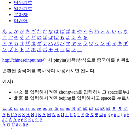
단위기호
일반기호
로마자
아랍어
あ
ぁ
か
が
さ
ざ
た
だ
な
は
ば
ぱ
ま
や
ゃ
ら
わ
ゎ
ん
い
ぃ
き
こ
ご
そ
ぞ
と
ど
の
ほ
ぼ
ぽ
も
よ
ょ
ろ
を
ア
ァ
カ
サ
ザ
タ
ダ
ナ
ハ
バ
パ
マ
ヤ
ャ
ラ
ワ
ヮ
ン
イ
ィ
キ
ギ
ソ
ゾ
ト
ド
ノ
ホ
ボ
ポ
モ
ヨ
ョ
ロ
ヲ
―
http://chineseinput.net/
에서 pinyin(병음)방식으로 중국어를 변환
변환된 중국어를 복사하여 사용하시면 됩니다.
예시)
中文 을 입력하시려면
zhongwen
을 입력하시고 space를
北京 을 입력하시려면
beijing
을 입력하시고 space를 누르
ㅥ
ㅦ
ㅧ
ㅨ
ㅩ
ㅪ
ㅫ
ㅬ
ㅭ
ㅮ
ㅯ
ㅰ
ㅱ
ㅲ
ㅳ
ㅴ
ㅵ
ㅶ
ㅷ
ㅸ
ㅹ
ㅺ
Α
Β
Γ
Δ
Ε
Ζ
Η
Θ
Ι
Κ
Λ
Μ
Ν
Ξ
Ο
Π
Ρ
Σ
Τ
Υ
Φ
Χ
Ψ
Ω
α
β
γ
δ
ε
ζ
η
á
à
Á
À
é
è
É
È
ç
Ç
ê
Ä
Ö
Ü
ä
ö
ü
ß