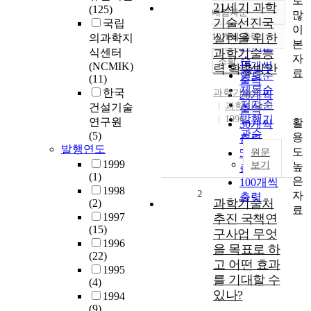
로
21세기 과학
(125)
내림차순
많
정확도
기술선진국
국립
이
순
10개씩 출력
실현을 위한
의과학지
내림차순
본
인기도
식센터
과학기술능
자
순
조회
10개씩
(NCMIK)
력 확충방안
료
연도순
(11)
출력
제목순
한국
과학기술처
20개씩
저자순
과학기술처
건설기술
출력
발행기
1996
연구원
활
30개씩
관순
(5)
용
출력
발행연도
도
50개씩
원문
1999
보기
높
출력
(1)
은
100개씩
1998
2
자
출력
과학기술처
(2)
료
1997
추진 국책연
(15)
구사업 무엇
1996
을 목표로 하
(22)
고 어떤 효과
1995
를 기대할 수
(4)
있나?
1994
(9)