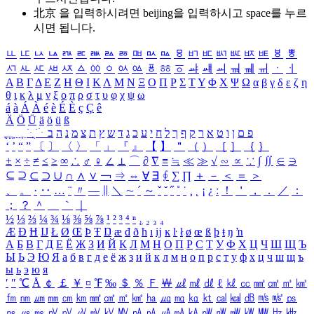
北京 을 입력하시려면
beijing
을 입력하시고 space를 누르
시면 됩니다.
ㅥ
ㅦ
ㅧ
ㅨ
ㅩ
ㅪ
ㅫ
ㅬ
ㅭ
ㅮ
ㅯ
ㅰ
ㅱ
ㅲ
ㅳ
ㅴ
ㅵ
ㅶ
ㅷ
ㅸ
ㅹ
ㅺ
ㅻ
ㅼ
ㅽ
ㅾ
ㅿ
ㆀ
ㆁ
ㆂ
ㆃ
ㆄ
ㆅ
ㆆ
ㆇ
ㆈ
ㆉ
ㆊ
ㆋ
ㆌ
ㆍ
ㆎ
Α
Β
Γ
Δ
Ε
Ζ
Η
Θ
Ι
Κ
Λ
Μ
Ν
Ξ
Ο
Π
Ρ
Σ
Τ
Υ
Φ
Χ
Ψ
Ω
α
β
γ
δ
ε
ζ
η
θ
ι
κ
λ
μ
ν
ξ
ο
π
ρ
σ
τ
υ
φ
χ
ψ
ω
á
à
Á
À
é
è
É
È
ç
Ç
ê
Ä
Ö
Ü
ä
ö
ü
ß
ְ
ֳ
ֲ
ֱ
ָ
ַ
ֵ
ֶ
ִ
ֹ
ּ
ֻ
ׂ
ׁ
ּ
ב
ה
נ
מ
צ
ת
ץ
ש
ד
ג
כ
ע
י
ח
ל
ך
ף
ק
ר
א
ט
ו
ן
ם
פ
‘
’
“
”
〔
〕
〈
〉
「
」
『
』
【
】
＂
（
）
［
］
｛
｝
±
×
÷
≠
≤
≥
∞
∴
♂
♀
∠
⊥
⌒
∂
∇
≡
≒
≪
≫
√
∽
∝
∵
∫
∬
∈
∋
⊆
⊇
⊂
⊃
∪
∩
∧
∨
￢
⇒
⇔
∀
∃
∮
∑
∏
＋
－
＜
＝
＞
、
。
·
‥
…
¨
〃
―
∥
＼
∼
´
～
ˇ
˘
˝
˚
˙
¸
˛
¡
¿
ː
！
＇
，
．
／
：
；
？
＾
＿
｀
｜
½
⅓
⅔
¼
¾
⅛
⅜
⅝
⅞
¹
²
³
⁴
ⁿ
₁
₂
₃
₄
Æ
Ð
Ħ
Ĳ
Ł
Ø
Œ
Þ
Ŧ
Ŋ
æ
đ
ð
ħ
ı
ĳ
ĸ
ŀ
ł
ø
œ
ß
þ
ŧ
ŋ
ŉ
А
Б
В
Г
Д
Е
Ё
Ж
З
И
Й
К
Л
М
Н
О
П
Р
С
Т
У
Ф
Х
Ц
Ч
Ш
Щ
Ъ
Ы
Ь
Э
Ю
Я
а
б
в
г
д
е
ё
ж
з
и
й
к
л
м
н
о
п
р
с
т
у
ф
х
ц
ч
ш
щ
ъ
ы
ь
э
ю
я
′
″
℃
Å
￠
￡
￥
¤
℉
‰
＄
％
Ｆ
￦
㎕
㎖
㎗
ℓ
㎘
㏄
㎣
㎤
㎥
㎦
㎙
㎚
㎛
㎜
㎝
㎞
㎟
㎠
㎡
㎢
㏊
㎍
㎎
㎏
㏏
㎈
㎉
㏈
㎧
㎨
㎰
㎱
㎲
㎳
㎴
㎵
㎶
㎷
㎸
㎹
㎀
㎁
㎂
㎃
㎄
㎺
㎻
㎽
㎾
㎿
㎐
㎑