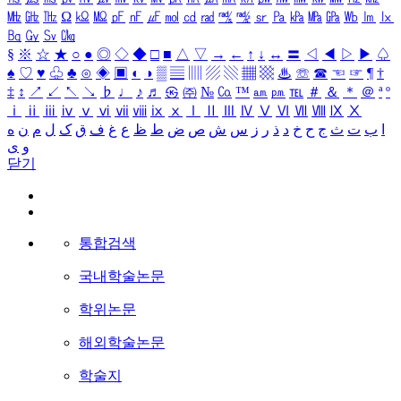
㎒
㎓
㎔
Ω
㏀
㏁
㎊
㎋
㎌
㏖
㏅
㎭
㎮
㎯
㏛
㎩
㎪
㎫
㎬
㏝
㏐
㏓
㏃
㏉
㏜
㏆
§
※
☆
★
○
●
◎
◇
◆
□
■
△
▽
→
←
↑
↓
↔
〓
◁
◀
▷
▶
♤
♠
♡
♥
♧
♣
⊙
◈
▣
◐
◑
▒
▤
▥
▨
▧
▦
▩
♨
☏
☎
☜
☞
¶
†
‡
↕
↗
↙
↖
↘
♭
♩
♪
♬
㉿
㈜
№
㏇
™
㏂
㏘
℡
＃
＆
＊
＠
ª
º
ⅰ
ⅱ
ⅲ
ⅳ
ⅴ
ⅵ
ⅶ
ⅷ
ⅸ
ⅹ
Ⅰ
Ⅱ
Ⅲ
Ⅳ
Ⅴ
Ⅵ
Ⅶ
Ⅷ
Ⅸ
Ⅹ
ا
ب
ت
ث
ج
ح
خ
د
ذ
ر
ز
س
ش
ص
ض
ط
ظ
ع
غ
ف
ق
ک
ل
م
ن
ه
و
ی
닫기
통합검색
국내학술논문
학위논문
해외학술논문
학술지