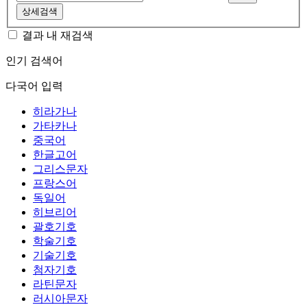
상세검색
결과 내 재검색
인기 검색어
다국어 입력
히라가나
가타카나
중국어
한글고어
그리스문자
프랑스어
독일어
히브리어
괄호기호
학술기호
기술기호
첨자기호
라틴문자
러시아문자