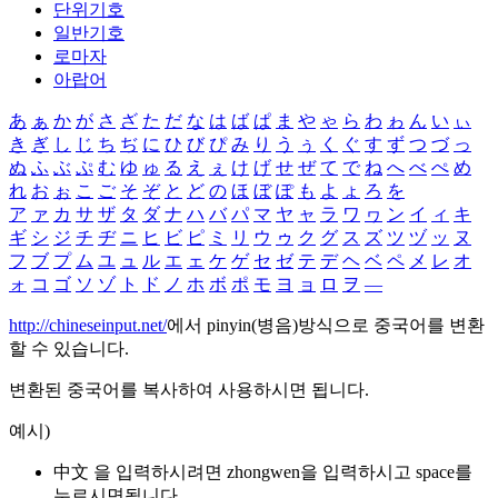
단위기호
일반기호
로마자
아랍어
あ
ぁ
か
が
さ
ざ
た
だ
な
は
ば
ぱ
ま
や
ゃ
ら
わ
ゎ
ん
い
ぃ
き
ぎ
し
じ
ち
ぢ
に
ひ
び
ぴ
み
り
う
ぅ
く
ぐ
す
ず
つ
づ
っ
ぬ
ふ
ぶ
ぷ
む
ゆ
ゅ
る
え
ぇ
け
げ
せ
ぜ
て
で
ね
へ
べ
ぺ
め
れ
お
ぉ
こ
ご
そ
ぞ
と
ど
の
ほ
ぼ
ぽ
も
よ
ょ
ろ
を
ア
ァ
カ
サ
ザ
タ
ダ
ナ
ハ
バ
パ
マ
ヤ
ャ
ラ
ワ
ヮ
ン
イ
ィ
キ
ギ
シ
ジ
チ
ヂ
ニ
ヒ
ビ
ピ
ミ
リ
ウ
ゥ
ク
グ
ス
ズ
ツ
ヅ
ッ
ヌ
フ
ブ
プ
ム
ユ
ュ
ル
エ
ェ
ケ
ゲ
セ
ゼ
テ
デ
ヘ
ベ
ペ
メ
レ
オ
ォ
コ
ゴ
ソ
ゾ
ト
ド
ノ
ホ
ボ
ポ
モ
ヨ
ョ
ロ
ヲ
―
http://chineseinput.net/
에서 pinyin(병음)방식으로 중국어를 변환
할 수 있습니다.
변환된 중국어를 복사하여 사용하시면 됩니다.
예시)
中文 을 입력하시려면
zhongwen
을 입력하시고 space를
누르시면됩니다.