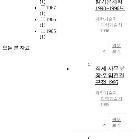
발기본계획
(1)
1967
1990~1996년
(1)
1966
과학기술처
(1)
과학기술처
1965
1996
(1)
원문
오늘 본 자료
보기
5
직제·사무분
장·위임전결
규정 1995
과학기술처
과학기술처
1995
원문
보기
6