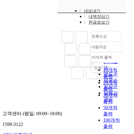
내보내기
내책장담기
한글로보기
정확도순
내림차순
정확도
순
10개씩 출력
내림차순
인기도
순
조회
10개씩
연도순
출력
제목순
20개씩
저자순
출력
발행기
30개씩
관순
출력
50개씩
고객센터 (평일: 09:00~18:00)
출력
100개씩
1599-3122
출력