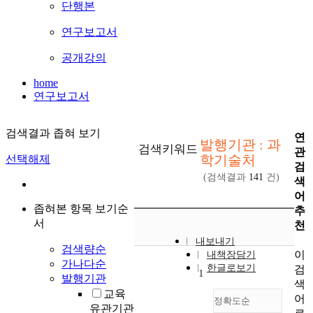
단행본
연구보고서
공개강의
home
연구보고서
검색결과 좁혀 보기
연
발행기관 : 과
검색키워드
관
학기술처
선택해제
검
(검색결과
141
건)
색
어
좁혀본 항목 보기순
추
서
천
내보내기
검색량순
이
내책장담기
가나다순
한글로보기
검
1
발행기관
색
교육
어
정확도순
유관기관