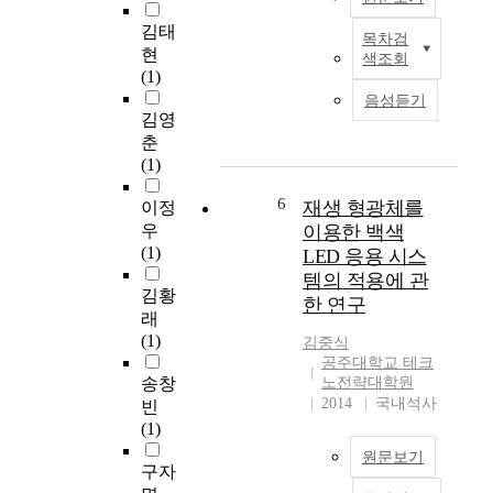
r
이
u
어
c
김태
나
l
목차검
와
T
o
현
아
s
색조회
창
h
m
(1)
직
i
의
e
p
순
음성듣기
o
력
p
o
김영
환
n
을
u
n
춘
골
s
가
r
e
(1)
재
y
진
p
n
를
s
대
o
6
t
재생 형광체를
이정
사
t
학
s
o
우
이용한 백색
용
e
생
e
f
(1)
LED 응용 시스
한
m
창
o
t
철
템의 적용에 관
h
업
f
r
김황
근
a
한 연구
활
t
a
래
콘
s
동
h
n
(1)
크
김중식
c
을
i
s
공주대학교 테크
리
a
장
s
m
송창
노전략대학원
트
u
려
s
i
2014
국내석사
빈
부
s
하
t
s
(1)
재
e
고
u
s
의
d
원문보기
있
d
i
구자
크
t
음
y
o