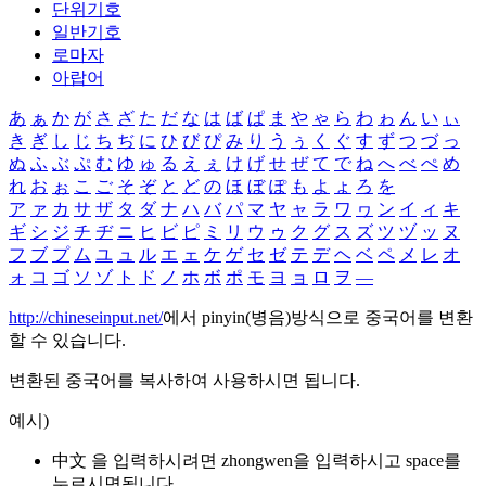
단위기호
일반기호
로마자
아랍어
あ
ぁ
か
が
さ
ざ
た
だ
な
は
ば
ぱ
ま
や
ゃ
ら
わ
ゎ
ん
い
ぃ
き
ぎ
し
じ
ち
ぢ
に
ひ
び
ぴ
み
り
う
ぅ
く
ぐ
す
ず
つ
づ
っ
ぬ
ふ
ぶ
ぷ
む
ゆ
ゅ
る
え
ぇ
け
げ
せ
ぜ
て
で
ね
へ
べ
ぺ
め
れ
お
ぉ
こ
ご
そ
ぞ
と
ど
の
ほ
ぼ
ぽ
も
よ
ょ
ろ
を
ア
ァ
カ
サ
ザ
タ
ダ
ナ
ハ
バ
パ
マ
ヤ
ャ
ラ
ワ
ヮ
ン
イ
ィ
キ
ギ
シ
ジ
チ
ヂ
ニ
ヒ
ビ
ピ
ミ
リ
ウ
ゥ
ク
グ
ス
ズ
ツ
ヅ
ッ
ヌ
フ
ブ
プ
ム
ユ
ュ
ル
エ
ェ
ケ
ゲ
セ
ゼ
テ
デ
ヘ
ベ
ペ
メ
レ
オ
ォ
コ
ゴ
ソ
ゾ
ト
ド
ノ
ホ
ボ
ポ
モ
ヨ
ョ
ロ
ヲ
―
http://chineseinput.net/
에서 pinyin(병음)방식으로 중국어를 변환
할 수 있습니다.
변환된 중국어를 복사하여 사용하시면 됩니다.
예시)
中文 을 입력하시려면
zhongwen
을 입력하시고 space를
누르시면됩니다.