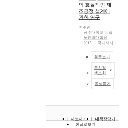
p
였
d
한
을
r
s
의 효율적인 제
되
l
다
y
정
얻
a
h
조공정 설계에
는
e
.
,
부
어
l
i
관한 연구
것
t
꽃
a
지
L
p
g
을
e
이
s
원
E
e
h
이주만
의
d
가
p
시
D
t
w
공주대학교 테크
미
,
지
r
책
칩
i
노전략대학원
e
한
a
는
o
에
제
t
2015
국내석사
a
다
l
상
c
대
조
i
r
.
a
징
e
해
의
o
r
즉
원문보기
r
성
s
연
원
n
e
,
g
과
s
구
가
a
s
목차검
구
e
주
T
v
하
절
s
i
색조회
조
a
술
h
a
게
감
c
s
물
m
적
e
r
되
에
o
t
음성듣기
의
o
인
m
i
었
큰
m
a
크
u
면
o
a
다
기
p
n
기
n
은
d
b
.
여
l
c
가
t
우
e
l
연
를
a
e
증
o
리
r
e
구
할
i
a
가
f
의
n
s
방
것
n
n
내보내기
내책장담기
함
m
문
c
i
법
으
t
d
한글로보기
에
a
화
o
n
은
로