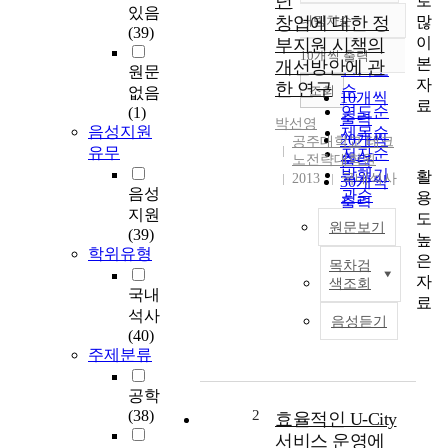
년
로
있음
많
창업에 대한 정
내림차순
정확도
(39)
이
부지원 시책의
순
10개씩 출력
내림차순
본
개선방안에 관
인기도
원문
자
한 연구
순
조회
없음
10개씩
료
연도순
(1)
출력
박선영
음성지원
제목순
20개씩
공주대학교 테크
유무
저자순
노전략대학원
출력
발행기
활
2013
국내석사
30개씩
음성
관순
용
출력
지원
도
50개씩
원문보기
(39)
높
출력
학위유형
은
100개씩
목차검
이
자
색조회
출력
연
국내
료
구
석사
음성듣기
의
(40)
목
주제분류
적
은
공학
,
(38)
2
효율적인 U-City
세
서비스 운영에