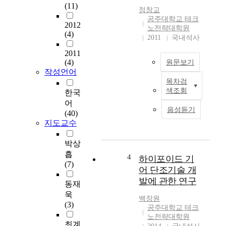
t
(11)
리
정창교
h
나
공주대학교 테크
2012
e
라
노전략대학원
(4)
c
2011
국내석사
만
o
의
2011
n
문
(4)
원문보기
s
제
작성언어
t
가
목차검
최
r
아
색조회
한국
근
u
닌
어
까
c
전
음성듣기
(40)
지
t
세
지도교수
순
i
계
환
o
적
박상
골
n
인
흡
재
b
4
하이포이드 기
문
(7)
를
u
어 단조기술 개
제
사
s
로
발에 관한 연구
동재
용
i
대
욱
한
n
백장원
두
(3)
콘
e
공주대학교 테크
되
크
s
노전략대학원
고
최계
리