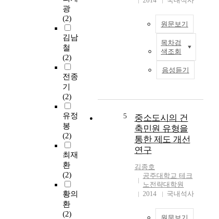
2014
국내석사
s
있
광
트
d
다
(2)
에
u
.
원문보기
대
e
이
김남
한
t
에
목차검
A
철
구
o
색조회
실
h
(2)
조
t
업
y
적
h
음성듣기
의
p
전종
성
e
해
o
기
능
l
소
i
(2)
검
i
를
d
토
m
위
g
유정
5
중소도시의 건
가
i
한
e
봉
많
축민원 유형을
t
모
a
(2)
은
o
통한 제도 개선
색
r
연
f
연구
으
i
최재
구
t
로
s
환
를
h
김종호
새
a
(2)
통
공주대학교 테크
e
로
m
노전략대학원
해
p
운
a
황의
2014
국내석사
진
r
아
j
환
행
o
이
o
(2)
중
p
원문보기
디