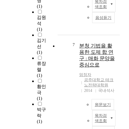
명
기
h
목차검
에
재
w
n
(1)
효
색조회
e
도
생
a
o
과
s
불
공
s
f
김원
음성듣기
에
t
구
정
c
a
석
대
a
하
과
o
u
(1)
한
g
고
정
n
t
연
n
,
으
d
o
김기
구
a
창
로
u
7
분청 기법을 활
m
선
는
t
업
얻
c
o
용한 도제 합 연
(1)
미
i
교
은
t
b
구 : 매화 문양을
진
o
육
형
e
i
류장
중심으로
한
n
및
광
d
l
렬
실
o
정
체
t
e
엄정자
(1)
정
f
부
가
o
s
공주대학교 테크
이
U
지
정
i
노전략대학원
.
황인
다
-
원
상
m
2014
국내석사
T
극
.
C
정
적
p
h
(1)
여
i
책
인
r
e
기
원문보기
t
이
것
o
g
박구
서
y
나
과
v
e
락
목차검
,
c
본
오
의
e
a
색조회
(1)
크
o
연
고
비
s
r
기
n
구