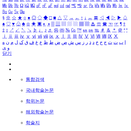
㎒
㎓
㎔
Ω
㏀
㏁
㎊
㎋
㎌
㏖
㏅
㎭
㎮
㎯
㏛
㎩
㎪
㎫
㎬
㏝
㏐
㏓
㏃
㏉
㏜
㏆
§
※
☆
★
○
●
◎
◇
◆
□
■
△
▽
→
←
↑
↓
↔
〓
◁
◀
▷
▶
♤
♠
♡
♥
♧
♣
⊙
◈
▣
◐
◑
▒
▤
▥
▨
▧
▦
▩
♨
☏
☎
☜
☞
¶
†
‡
↕
↗
↙
↖
↘
♭
♩
♪
♬
㉿
㈜
№
㏇
™
㏂
㏘
℡
＃
＆
＊
＠
ª
º
ⅰ
ⅱ
ⅲ
ⅳ
ⅴ
ⅵ
ⅶ
ⅷ
ⅸ
ⅹ
Ⅰ
Ⅱ
Ⅲ
Ⅳ
Ⅴ
Ⅵ
Ⅶ
Ⅷ
Ⅸ
Ⅹ
ا
ب
ت
ث
ج
ح
خ
د
ذ
ر
ز
س
ش
ص
ض
ط
ظ
ع
غ
ف
ق
ک
ل
م
ن
ه
و
ی
닫기
통합검색
국내학술논문
학위논문
해외학술논문
학술지