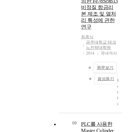
의한 Fe78Si9B13
c
있
r
과
차
생
h
h
비정질 합금리
는
t
매
적
형
e
a
본 제조 및 열처
능
h
화
인
광
t
n
리 특성에 관한
력
e
문
정
체
y
i
이
연구
U
양
부
공
p
c
크
-
으
지
정
e
a
최종식
기
C
로
원
으
s
l
공주대학교 테크
에
i
도
방
로
o
p
노전략대학원
비
t
구
안
얻
f
2014
국내석사
r
례
y
화
이
은
t
o
하
p
하
필
칩
h
p
지
r
원문보기
여
요
이
e
e
못
o
그
하
정
a
r
하
음성듣기
j
목
I
기
상
r
t
고
e
적
n
에
의
c
i
평
c
을
t
대
것
h
e
균
t
전
h
학
과
i
s
저
i
달
i
생
동
t
s
항
s
하
s
창
일
e
u
력
c
고
s
업
한
c
c
이
o
자
t
에
특
10
t
PLC를 사용한
h
저
m
하
u
대
성
u
Master Cylinder
a
하