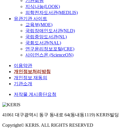
기관회원
비
i
는
r
h
,
는
a
m
지식나눔(LOOK)
례
g
내
i
n
소
시
t
e
의학전자도서관(MEDLIS)
하
b
면
o
e
상
도
l
c
여
유관기관 사이트
u
의
u
s
공
가
o
h
증
교육부(MOE)
r
의
s
s
인
많
c
a
가
d
국립장애인도서관(NLD)
미
t
a
진
다
a
n
하
e
국립중앙도서관(NL)
를
y
n
흥
.
l
i
지
n
형
p
국회도서관(NAL)
d
원
본
.
c
못
o
성
e
연구윤리정보포털(CRE)
s
,
연
F
a
한
n
한
s
o
사이언스온 (ScienceON)
한
구
o
l
다
f
다
o
f
국
의
r
m
는
i
이용약관
.
f
t
능
목
t
a
뜻
s
특
c
개인정보처리방침
m
력
표
h
c
으
c
히
o
개인정보 재동의
a
개
는
i
h
로
a
합
n
g
기관소개
발
L
s
i
풀
l
이
t
n
원
E
s
n
이
c
저작물 게시중단요청
라
r
e
등
D
t
i
되
o
는
o
t
문
시
u
n
며
n
용
l
i
헌
스
d
g
따
d
기
s
c
위
템
y
i
41061 대구광역시 동구 동내로 64(동내동1119) KERIS빌딩
라
i
의
y
p
주
제
,
s
서
t
사
s
r
로
조
t
Copyright© KERIS. ALL RIGHTS RESERVED
a
최
i
용
t