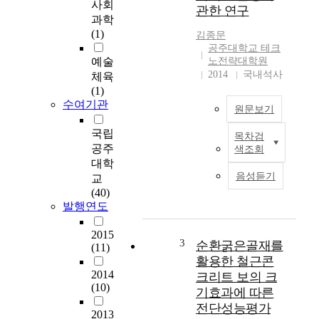
계
사회
관한 연구
적
과학
으
(1)
김종문
로
공주대학교 테크
경
예술
노전략대학원
제
2014
국내석사
체육
가
(1)
불
수여기관
원문보기
황
을
국립
목차검
T
겪
공주
색조회
h
고
대학
e
있
음성듣기
교
d
으
(40)
o
면
발행연도
w
서
n
,
2015
t
3
순환굵은골재를
청
(11)
u
년
활용한 철근콘
r
실
2014
크리트 보의 크
n
(10)
업
기효과에 따른
i
은
전단성능평가
n
2013
우