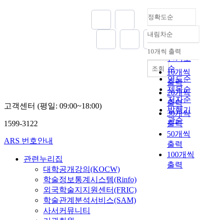
s
h
따
i
와
n
f
중
기
i
i
라
n
정확도순
연
t
l
소
대
n
g
구
t
결
r
u
기
된
s
h
내림차순
조
e
되
o
정확도
e
업
다
m
s
물
n
어
l
순
n
청
.
a
10개씩 출력
t
내림차순
이
a
오
p
c
인기도
,
현
l
r
저
n
면
r
i
순
중
재
조회
l
e
10개씩
항
c
서
o
n
소
여
연도순
a
n
출력
할
e
그
c
g
기
러
제목순
n
g
20개씩
수
c
본
e
o
업
분
d
저자순
t
출력
있
o
고객센터 (평일: 09:00~18:00)
연
s
n
진
야
m
발행기
h
30개씩
는
s
의
s
s
흥
에
e
관순
G
1599-3122
출력
능
t
아
r
u
공
서
d
e
력
50개씩
s
름
e
r
단
L
i
n
ARS 번호안내
이
출력
l
다
q
f
,
E
u
e
구
e
100개씩
움
u
a
중
D
m
관련누리집
r
조
f
출력
을
e
c
소
단
c
대학공개강의(KOCW)
a
물
t
뒷
s
e
기
가
i
학술정보통계시스템(Rinfo)
l
의
o
받
t
r
업
를
t
l
외국학술지지원센터(FRIC)
크
n
침
s
o
연
낮
i
y
학술관계분석서비스(SAM)
기
a
해
v
u
구
추
e
,
사서커뮤니티
에
b
주
a
g
원
려
s
a