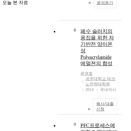
있
교
y
오늘 본 자료
i
음성듣기
효
s
에
음
특
s
s
과
t
의
에
성
t
R
란
r
한
도
에
e
e
구
u
제
알
서
m
q
조
c
작
8
려
동
폐수 슬러지의
a
u
물
t
은
지
일
n
응집을 위한 자
i
의
i
합
지
한
d
기반전 양이온
r
크
o
의
않
결
t
e
성
기
n
실
고
과
o
d
Polyacrylamide
가
r
용
있
를
c
t
에멀젼의 합성
커
e
성
으
얻
o
o
지
c
과
며
는
r
h
윤영호
면
e
예
체
것
r
a
공주대학교 테크
서
n
술
계
을
e
노전략대학원
v
구
t
적
적
목
s
2014
국내석사
e
조
l
기
인
표
p
g
물
y
능
창
로
o
o
이
복사/대출
.
을
업
하
n
o
신청
저
A
분
교
였
d
d
항
f
청
육
다
t
m
할
t
기
및
.
9
o
PFC프로세스에
e
수
e
법
순
재
t