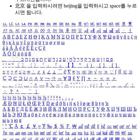
北京 을 입력하시려면
beijing
을 입력하시고 space를 누르
시면 됩니다.
ㅥ
ㅦ
ㅧ
ㅨ
ㅩ
ㅪ
ㅫ
ㅬ
ㅭ
ㅮ
ㅯ
ㅰ
ㅱ
ㅲ
ㅳ
ㅴ
ㅵ
ㅶ
ㅷ
ㅸ
ㅹ
ㅺ
ㅻ
ㅼ
ㅽ
ㅾ
ㅿ
ㆀ
ㆁ
ㆂ
ㆃ
ㆄ
ㆅ
ㆆ
ㆇ
ㆈ
ㆉ
ㆊ
ㆋ
ㆌ
ㆍ
ㆎ
Α
Β
Γ
Δ
Ε
Ζ
Η
Θ
Ι
Κ
Λ
Μ
Ν
Ξ
Ο
Π
Ρ
Σ
Τ
Υ
Φ
Χ
Ψ
Ω
α
β
γ
δ
ε
ζ
η
θ
ι
κ
λ
μ
ν
ξ
ο
π
ρ
σ
τ
υ
φ
χ
ψ
ω
á
à
Á
À
é
è
É
È
ç
Ç
ê
Ä
Ö
Ü
ä
ö
ü
ß
ְ
ֳ
ֲ
ֱ
ָ
ַ
ֵ
ֶ
ִ
ֹ
ּ
ֻ
ׂ
ׁ
ּ
ב
ה
נ
מ
צ
ת
ץ
ש
ד
ג
כ
ע
י
ח
ל
ך
ף
ק
ר
א
ט
ו
ן
ם
פ
‘
’
“
”
〔
〕
〈
〉
「
」
『
』
【
】
＂
（
）
［
］
｛
｝
±
×
÷
≠
≤
≥
∞
∴
♂
♀
∠
⊥
⌒
∂
∇
≡
≒
≪
≫
√
∽
∝
∵
∫
∬
∈
∋
⊆
⊇
⊂
⊃
∪
∩
∧
∨
￢
⇒
⇔
∀
∃
∮
∑
∏
＋
－
＜
＝
＞
、
。
·
‥
…
¨
〃
―
∥
＼
∼
´
～
ˇ
˘
˝
˚
˙
¸
˛
¡
¿
ː
！
＇
，
．
／
：
；
？
＾
＿
｀
｜
½
⅓
⅔
¼
¾
⅛
⅜
⅝
⅞
¹
²
³
⁴
ⁿ
₁
₂
₃
₄
Æ
Ð
Ħ
Ĳ
Ł
Ø
Œ
Þ
Ŧ
Ŋ
æ
đ
ð
ħ
ı
ĳ
ĸ
ŀ
ł
ø
œ
ß
þ
ŧ
ŋ
ŉ
А
Б
В
Г
Д
Е
Ё
Ж
З
И
Й
К
Л
М
Н
О
П
Р
С
Т
У
Ф
Х
Ц
Ч
Ш
Щ
Ъ
Ы
Ь
Э
Ю
Я
а
б
в
г
д
е
ё
ж
з
и
й
к
л
м
н
о
п
р
с
т
у
ф
х
ц
ч
ш
щ
ъ
ы
ь
э
ю
я
′
″
℃
Å
￠
￡
￥
¤
℉
‰
＄
％
Ｆ
￦
㎕
㎖
㎗
ℓ
㎘
㏄
㎣
㎤
㎥
㎦
㎙
㎚
㎛
㎜
㎝
㎞
㎟
㎠
㎡
㎢
㏊
㎍
㎎
㎏
㏏
㎈
㎉
㏈
㎧
㎨
㎰
㎱
㎲
㎳
㎴
㎵
㎶
㎷
㎸
㎹
㎀
㎁
㎂
㎃
㎄
㎺
㎻
㎽
㎾
㎿
㎐
㎑