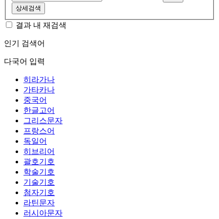
상세검색
결과 내 재검색
인기 검색어
다국어 입력
히라가나
가타카나
중국어
한글고어
그리스문자
프랑스어
독일어
히브리어
괄호기호
학술기호
기술기호
첨자기호
라틴문자
러시아문자