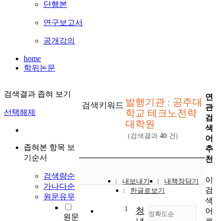
단행본
연구보고서
공개강의
home
학위논문
검색결과 좁혀 보기
연
발행기관 : 공주대
검색키워드
관
학교 테크노전략
선택해제
검
대학원
색
(검색결과
40
건)
어
좁혀본 항목 보
추
기순서
천
검색량순
이
내보내기
내책장담기
가나다순
검
한글로보기
원문유무
색
1
청
어
정확도순
원문