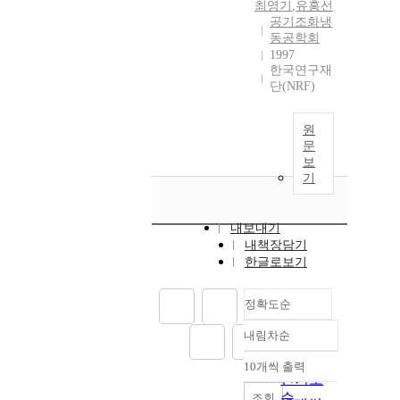
최영기
,
유홍선
공기조화냉
동공학회
1997
한국연구재
단(NRF)
원
문
보
기
내보내기
내책장담기
한글로보기
정확도순
내림차순
정확도
순
10개씩 출력
내림차순
인기도
순
조회