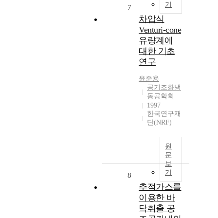
기
7
차압식
Venturi-cone
유량계에
대한 기초
연구
윤준용
공기조화냉
동공학회
1997
한국연구재
단(NRF)
원
문
보
기
8
추적가스를
이용한 바
닥취출 공