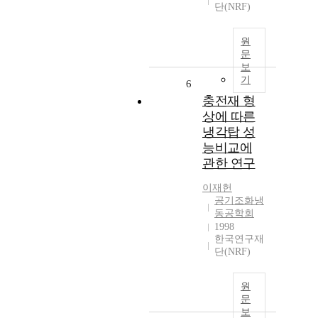
단(NRF)
원
문
보
기
6
충전재 형
상에 따른
냉각탑 성
능비교에
관한 연구
이재헌
공기조화냉
동공학회
1998
한국연구재
단(NRF)
원
문
보