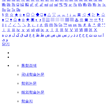
㎒
㎓
㎔
Ω
㏀
㏁
㎊
㎋
㎌
㏖
㏅
㎭
㎮
㎯
㏛
㎩
㎪
㎫
㎬
㏝
㏐
㏓
㏃
㏉
㏜
㏆
§
※
☆
★
○
●
◎
◇
◆
□
■
△
▽
→
←
↑
↓
↔
〓
◁
◀
▷
▶
♤
♠
♡
♥
♧
♣
⊙
◈
▣
◐
◑
▒
▤
▥
▨
▧
▦
▩
♨
☏
☎
☜
☞
¶
†
‡
↕
↗
↙
↖
↘
♭
♩
♪
♬
㉿
㈜
№
㏇
™
㏂
㏘
℡
＃
＆
＊
＠
ª
º
ⅰ
ⅱ
ⅲ
ⅳ
ⅴ
ⅵ
ⅶ
ⅷ
ⅸ
ⅹ
Ⅰ
Ⅱ
Ⅲ
Ⅳ
Ⅴ
Ⅵ
Ⅶ
Ⅷ
Ⅸ
Ⅹ
ا
ب
ت
ث
ج
ح
خ
د
ذ
ر
ز
س
ش
ص
ض
ط
ظ
ع
غ
ف
ق
ک
ل
م
ن
ه
و
ی
닫기
통합검색
국내학술논문
학위논문
해외학술논문
학술지