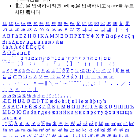
北京 을 입력하시려면
beijing
을 입력하시고 space를 누르
시면 됩니다.
ㅥ
ㅦ
ㅧ
ㅨ
ㅩ
ㅪ
ㅫ
ㅬ
ㅭ
ㅮ
ㅯ
ㅰ
ㅱ
ㅲ
ㅳ
ㅴ
ㅵ
ㅶ
ㅷ
ㅸ
ㅹ
ㅺ
ㅻ
ㅼ
ㅽ
ㅾ
ㅿ
ㆀ
ㆁ
ㆂ
ㆃ
ㆄ
ㆅ
ㆆ
ㆇ
ㆈ
ㆉ
ㆊ
ㆋ
ㆌ
ㆍ
ㆎ
Α
Β
Γ
Δ
Ε
Ζ
Η
Θ
Ι
Κ
Λ
Μ
Ν
Ξ
Ο
Π
Ρ
Σ
Τ
Υ
Φ
Χ
Ψ
Ω
α
β
γ
δ
ε
ζ
η
θ
ι
κ
λ
μ
ν
ξ
ο
π
ρ
σ
τ
υ
φ
χ
ψ
ω
á
à
Á
À
é
è
É
È
ç
Ç
ê
Ä
Ö
Ü
ä
ö
ü
ß
ְ
ֳ
ֲ
ֱ
ָ
ַ
ֵ
ֶ
ִ
ֹ
ּ
ֻ
ׂ
ׁ
ּ
ב
ה
נ
מ
צ
ת
ץ
ש
ד
ג
כ
ע
י
ח
ל
ך
ף
ק
ר
א
ט
ו
ן
ם
פ
‘
’
“
”
〔
〕
〈
〉
「
」
『
』
【
】
＂
（
）
［
］
｛
｝
±
×
÷
≠
≤
≥
∞
∴
♂
♀
∠
⊥
⌒
∂
∇
≡
≒
≪
≫
√
∽
∝
∵
∫
∬
∈
∋
⊆
⊇
⊂
⊃
∪
∩
∧
∨
￢
⇒
⇔
∀
∃
∮
∑
∏
＋
－
＜
＝
＞
、
。
·
‥
…
¨
〃
―
∥
＼
∼
´
～
ˇ
˘
˝
˚
˙
¸
˛
¡
¿
ː
！
＇
，
．
／
：
；
？
＾
＿
｀
｜
½
⅓
⅔
¼
¾
⅛
⅜
⅝
⅞
¹
²
³
⁴
ⁿ
₁
₂
₃
₄
Æ
Ð
Ħ
Ĳ
Ł
Ø
Œ
Þ
Ŧ
Ŋ
æ
đ
ð
ħ
ı
ĳ
ĸ
ŀ
ł
ø
œ
ß
þ
ŧ
ŋ
ŉ
А
Б
В
Г
Д
Е
Ё
Ж
З
И
Й
К
Л
М
Н
О
П
Р
С
Т
У
Ф
Х
Ц
Ч
Ш
Щ
Ъ
Ы
Ь
Э
Ю
Я
а
б
в
г
д
е
ё
ж
з
и
й
к
л
м
н
о
п
р
с
т
у
ф
х
ц
ч
ш
щ
ъ
ы
ь
э
ю
я
′
″
℃
Å
￠
￡
￥
¤
℉
‰
＄
％
Ｆ
￦
㎕
㎖
㎗
ℓ
㎘
㏄
㎣
㎤
㎥
㎦
㎙
㎚
㎛
㎜
㎝
㎞
㎟
㎠
㎡
㎢
㏊
㎍
㎎
㎏
㏏
㎈
㎉
㏈
㎧
㎨
㎰
㎱
㎲
㎳
㎴
㎵
㎶
㎷
㎸
㎹
㎀
㎁
㎂
㎃
㎄
㎺
㎻
㎽
㎾
㎿
㎐
㎑