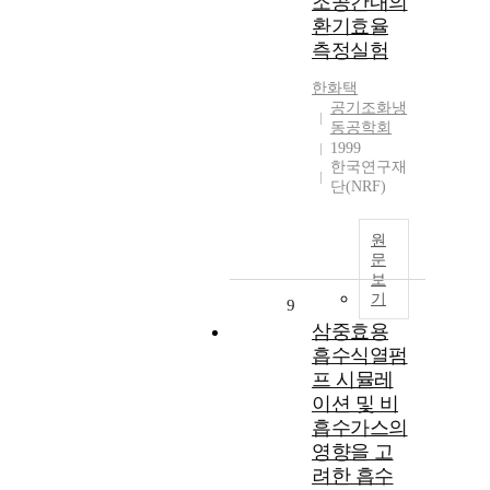
조공간내의
환기효율
측정실험
한화택
공기조화냉
동공학회
1999
한국연구재
단(NRF)
원
문
보
기
9
삼중효용
흡수식열펌
프 시뮬레
이션 및 비
흡수가스의
영향을 고
려한 흡수