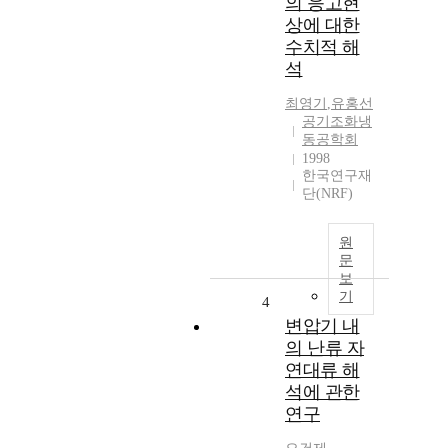
의 응고현
상에 대한
수치적 해
석
최영기
,
유홍선
공기조화냉
동공학회
1998
한국연구재
단(NRF)
원
문
보
기
4
변압기 내
의 난류 자
연대류 해
석에 관한
연구