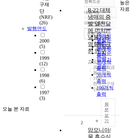
정확도순
높은
구재
자료
R-22 대체
단
내림차순
정확도
냉매의 증
(NRF)
순
(26)
10개씩 출력
발 열전달
내림차순
인기도
발행연도
에 미치는
순
조회
10개씩
냉동기유
연도순
2000
출력
영향에 관
(5)
제목순
20개씩
한 연구
저자순
출력
1999
발행기
조금남
30개씩
(12)
관순
공기조화냉
출력
동공학회
50개씩
1998
1998
(6)
출력
한국연구재
100개씩
단(NRF)
1997
출력
(3)
원
오늘 본 자료
문
보
기
2
암모니아/
물 흡수식