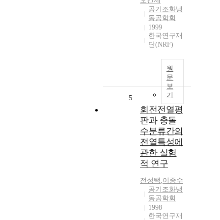
오건제
공기조화냉
동공학회
1999
한국연구재
단(NRF)
원
문
보
기
5
회전전열평
판과 충돌
수분류간의
전열특성에
관한 실험
적 연구
전성택
,
이종수
공기조화냉
동공학회
1998
한국연구재