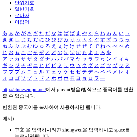
단위기호
일반기호
로마자
아랍어
あ
ぁ
か
が
さ
ざ
た
だ
な
は
ば
ぱ
ま
や
ゃ
ら
わ
ゎ
ん
い
ぃ
き
ぎ
し
じ
ち
ぢ
に
ひ
び
ぴ
み
り
う
ぅ
く
ぐ
す
ず
つ
づ
っ
ぬ
ふ
ぶ
ぷ
む
ゆ
ゅ
る
え
ぇ
け
げ
せ
ぜ
て
で
ね
へ
べ
ぺ
め
れ
お
ぉ
こ
ご
そ
ぞ
と
ど
の
ほ
ぼ
ぽ
も
よ
ょ
ろ
を
ア
ァ
カ
サ
ザ
タ
ダ
ナ
ハ
バ
パ
マ
ヤ
ャ
ラ
ワ
ヮ
ン
イ
ィ
キ
ギ
シ
ジ
チ
ヂ
ニ
ヒ
ビ
ピ
ミ
リ
ウ
ゥ
ク
グ
ス
ズ
ツ
ヅ
ッ
ヌ
フ
ブ
プ
ム
ユ
ュ
ル
エ
ェ
ケ
ゲ
セ
ゼ
テ
デ
ヘ
ベ
ペ
メ
レ
オ
ォ
コ
ゴ
ソ
ゾ
ト
ド
ノ
ホ
ボ
ポ
モ
ヨ
ョ
ロ
ヲ
―
http://chineseinput.net/
에서 pinyin(병음)방식으로 중국어를 변환
할 수 있습니다.
변환된 중국어를 복사하여 사용하시면 됩니다.
예시)
中文 을 입력하시려면
zhongwen
을 입력하시고 space를
누르시면됩니다.