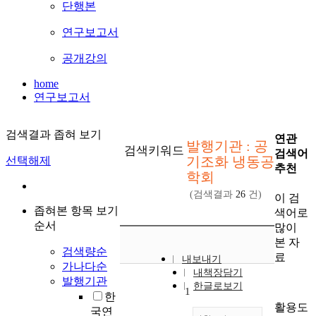
단행본
연구보고서
공개강의
home
연구보고서
검색결과 좁혀 보기
연관
발행기관 : 공
검색키워드
검색어
기조화 냉동공
선택해제
추천
학회
(검색결과
26
건)
이 검
좁혀본 항목 보기
색어로
순서
많이
본 자
검색량순
료
내보내기
가나다순
내책장담기
발행기관
한글로보기
1
한
활용도
국연