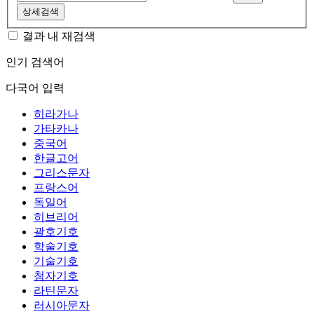
상세검색
결과 내 재검색
인기 검색어
다국어 입력
히라가나
가타카나
중국어
한글고어
그리스문자
프랑스어
독일어
히브리어
괄호기호
학술기호
기술기호
첨자기호
라틴문자
러시아문자