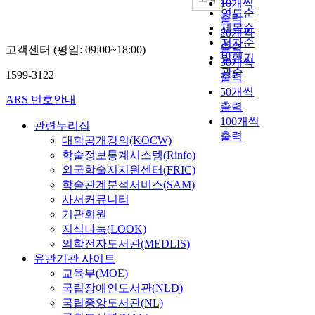
10개씩
연도순
출력
제목순
20개씩
저자순
출력
고객센터 (평일: 09:00~18:00)
발행기
30개씩
관순
1599-3122
출력
50개씩
ARS 번호안내
출력
100개씩
관련누리집
출력
대학공개강의(KOCW)
학술정보통계시스템(Rinfo)
외국학술지지원센터(FRIC)
학술관계분석서비스(SAM)
사서커뮤니티
기관회원
지식나눔(LOOK)
의학전자도서관(MEDLIS)
유관기관 사이트
교육부(MOE)
국립장애인도서관(NLD)
국립중앙도서관(NL)