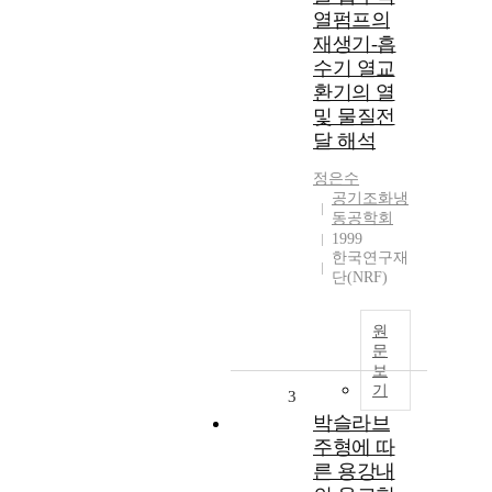
열펌프의
재생기-흡
수기 열교
환기의 열
및 물질전
달 해석
정은수
공기조화냉
동공학회
1999
한국연구재
단(NRF)
원
문
보
기
3
박슬라브
주형에 따
른 용강내