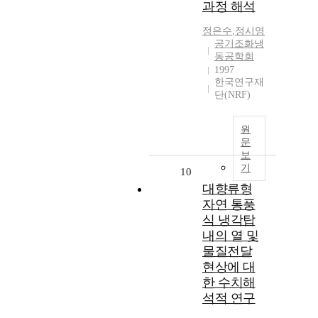
과정 해석
정은수
,
정시영
공기조화냉
동공학회
1997
한국연구재
단(NRF)
원
문
보
기
10
대향류형
자연 통풍
식 냉각탑
내의 열 및
물질전달
현상에 대
한 수치해
석적 연구