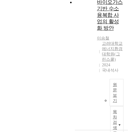
바이오가스
유
국
f
위
기반 수소
한
가
o
‘
성
융복합 사
는
r
위
문
어
e
업의 활성
장
제
느
s
화 방안
환
,
국
t
경
기
가
b
이승철
주
업
고려대학교
인
i
의
에너지환경
의
지
o
’
대학원(그
이
,
m
라
린스쿨)
윤
그
a
불
2024
극
리
s
국내석사
리
대
고
s
는
화
그
,
그
목
원
린
a
린
문
표
수
n
워
보
등
소
d
무
싱
기
여
수
e
분
사
러
출
a
별
례
목
가
잠
c
한
차
도
지
재
h
화
검
크
와
력
e
석
색
게
밀