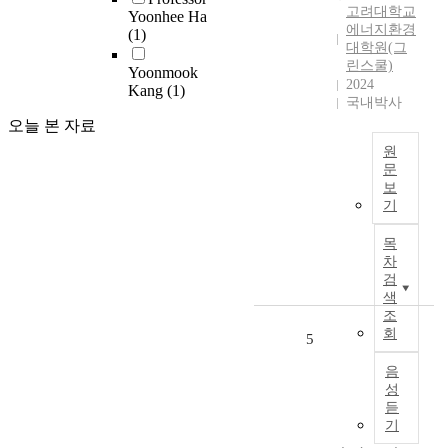
한
고려대학교
Yoonhee Ha
문
t
중
에너지환경
(1)
은
w
요
대학원(그
A
o
린스쿨)
한
Yoonmook
S
e
2024
전
Kang
(1)
E
s
국내박사
략
A
s
오늘 본 자료
이
N
a
되
원
국
y
었
문
가
s
다
보
에
중
o
기
.
너
그
n
그
지
린
s
목
러
효
수
u
차
나
율
소
s
검
E
개
수
t
색
S
선
조
출
a
G
회
은
잠
i
5
열
화
재
n
풍
음
석
력
a
에
성
연
이
b
따
듣
료
높
l
기
라
의
은
e
소