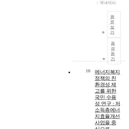
린
으
국내석사
을
너
는
네
d
련
워
로
개
지
계
시
F
기
싱
의
선
보
속
아
o
술
원
규
전
하
급
높
가
r
에
문
제
환
기
수
아
시
e
보
대
T
개
을
위
준
졌
기
장
s
한
h
선
위
해
이
다
에
t
활
e
방
해
음
국
다
.
서
B
발
t
안
어
성
내
른
고
의
i
한
r
을
듣
느
에
세
농
비
o
연
a
도
기
때
너
국
도
교
m
구
n
출
보
지
가
온
우
a
및
s
하
10
다
에너지복지
효
를
실
위
s
수
i
기
도
정책의 친
율
비
가
를
s
소
t
위
국
관
교
스
환경성 제
지
t
에
i
해
내
련
분
로
닐
o
고를 위한
너
o
현
외
해
석
인
것
w
지
국민 수용
n
행
적
서
하
한
으
a
의
성 연구 : 저
t
각
으
각
여
기
로
r
활
소득층에너
o
국
로
각
성
후
예
d
용
지효율개선
1
의
빠
에
공
변
상
s
에
0
규
사업을 중
르
너
적
화
되
C
대
0
제
게