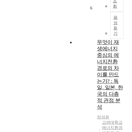
분
s
연
조
증
접
석
s
회
료
6
가
하
을
a
의
하
게
음
위
y
사
고
성
관
해
f
용
있
듣
련
필
o
으
다
기
되
요
c
로
.
어
무엇이 재
한
u
인
그
있
지
s
생에너지
한
린
는
표
e
지
중심의 에
워
주
는
s
구
너지전환
싱
제
무
o
환
경로의 차
은
이
엇
n
경
이를 만드
E
다
이
e
변
S
는가? : 독
.
고
x
화
G
일, 일본, 한
하
어
p
및
제
국의 다층
지
떻
e
이
도
적 관점 분
만
게
n
상
확
기
석
측
s
기
립
업
정
e
후
을
정석윤
의
하
s
현
저
고려대학교
경
는
,
상
해
에너지환경
쟁
것
e
은