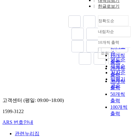
내책장담기
t
거
계
대
의
.
각
후
t
기
한글로보기
i
친
획
응
무
전
한
에
h
물
c
최
의
하
화
환
영
는
a
과
a
근
정확도순
에
기
제
이
향
높
t
같
l
의
너
위
도
론
을
은
a
은
내림차순
g
그
지
정확도
해
(
을
미
잠
n
바
o
린
복
순
서
E
분
치
재
a
10개씩 출력
이
내림차순
a
워
지
인기도
는
n
석
는
량
l
오
l
싱
질
가
순
조회
e
프
지
을
y
10개씩
매
f
사
적
장
연도순
r
레
경
바
z
스
출력
o
례
제
먼
제목순
g
임
에
탕
e
를
20개씩
r
를
고
저
저자순
y
워
이
으
d
활
출력
m
분
를
에
E
크
르
발행기
로
t
용
30개씩
i
석
위
너
f
로
렀
관순
미
h
한
출력
t
하
해
지
f
사
고
얀
e
바
50개씩
i
였
에
시
i
용
,
마
e
이
고객센터 (평일: 09:00~18:00)
출력
g
다
너
스
c
하
세
가
n
오
a
100개씩
.
지
템
i
여
계
A
v
가
1599-3122
t
분
출력
효
변
e
행
각
S
i
스
i
석
율
화
n
위
국
ARS 번호안내
E
r
기
n
결
개
에
c
자
은
A
o
반
g
과
선
수
관련누리집
y
및
에
N
n
의
c
,
사