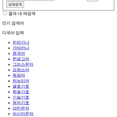
상세검색
결과 내 재검색
인기 검색어
다국어 입력
히라가나
가타카나
중국어
한글고어
그리스문자
프랑스어
독일어
히브리어
괄호기호
학술기호
기술기호
첨자기호
라틴문자
러시아문자