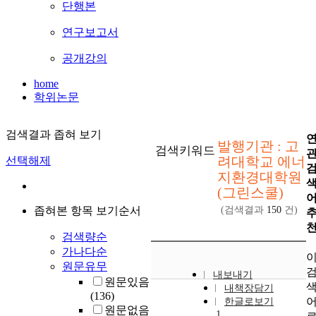
단행본
연구보고서
공개강의
home
학위논문
검색결과 좁혀 보기
발행기관 : 고
검색키워드
려대학교 에너
선택해제
지환경대학원
(그린스쿨)
좁혀본 항목 보기순서
(검색결과
150
건)
검색량순
가나다순
원문유무
내보내기
원문있음
내책장담기
(136)
한글로보기
원문없음
1