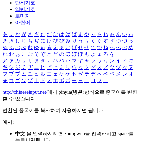
단위기호
일반기호
로마자
아랍어
あ
ぁ
か
が
さ
ざ
た
だ
な
は
ば
ぱ
ま
や
ゃ
ら
わ
ゎ
ん
い
ぃ
き
ぎ
し
じ
ち
ぢ
に
ひ
び
ぴ
み
り
う
ぅ
く
ぐ
す
ず
つ
づ
っ
ぬ
ふ
ぶ
ぷ
む
ゆ
ゅ
る
え
ぇ
け
げ
せ
ぜ
て
で
ね
へ
べ
ぺ
め
れ
お
ぉ
こ
ご
そ
ぞ
と
ど
の
ほ
ぼ
ぽ
も
よ
ょ
ろ
を
ア
ァ
カ
サ
ザ
タ
ダ
ナ
ハ
バ
パ
マ
ヤ
ャ
ラ
ワ
ヮ
ン
イ
ィ
キ
ギ
シ
ジ
チ
ヂ
ニ
ヒ
ビ
ピ
ミ
リ
ウ
ゥ
ク
グ
ス
ズ
ツ
ヅ
ッ
ヌ
フ
ブ
プ
ム
ユ
ュ
ル
エ
ェ
ケ
ゲ
セ
ゼ
テ
デ
ヘ
ベ
ペ
メ
レ
オ
ォ
コ
ゴ
ソ
ゾ
ト
ド
ノ
ホ
ボ
ポ
モ
ヨ
ョ
ロ
ヲ
―
http://chineseinput.net/
에서 pinyin(병음)방식으로 중국어를 변환
할 수 있습니다.
변환된 중국어를 복사하여 사용하시면 됩니다.
예시)
中文 을 입력하시려면
zhongwen
을 입력하시고 space를
누르시면됩니다.