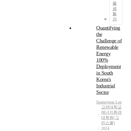
시
o
에
제
음
석
중
환
가
장
n
서
성
방
연
요
속
스
에
a
수
듣
안
료
해
도
배
서
r
소
기
마
에
지
에
출
의
y
에
련
Quantifying
기
고
차
을
수
U
너
이
the
반
있
이
피
출
t
지
시
한
Challenge of
다
가
할
잠
i
는
급
에
Renewable
.
존
수
재
l
최
하
너
이
재
없
Energy
력
i
적
다
지
에
한
고
은
z
100%
의
.
시
이
다
,
바
a
대
Deployment
스
렇
.
결
이
t
안
in South
따
템
게
국
오
i
으
Korea's
라
에
중
이
대
매
o
로
Industrial
서
서
요
연
기
스
n
주
본
Sector
저
해
구
중
를
o
목
연
탄
진
에
온
활
f
을
Seungyeon Lee
구
소
에
서
실
용
U
받
고려대학교
에
에
너
는
가
하
n
았
에너지환경
서
너
지
재
스
여
u
대학원(그
고
는
지
효
생
농
린스쿨)
인
s
,
그
원
율
에
도
2024
도
e
관