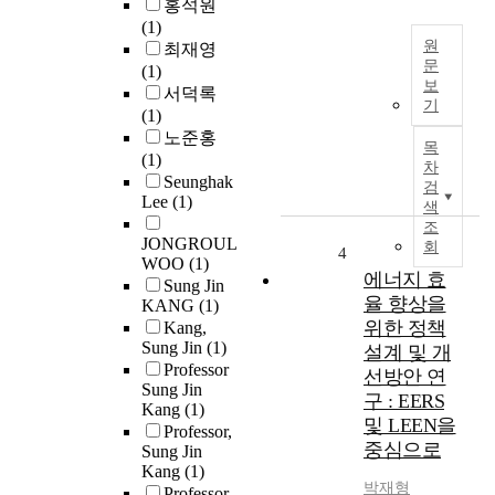
홍석원
시
의
(1)
장
무
원
최재영
의
화
문
(1)
주
추
보
서덕록
요
T
세
기
(1)
부
h
에
노준홍
분
i
목
따
(1)
을
s
차
라
Seunghak
차
p
검
,
Lee
(1)
지
a
색
E
하
p
조
S
JONGROUL
회
게
e
4
G
WOO
(1)
될
r
에너지 효
경
Sung Jin
것
c
율 향상을
영
KANG
(1)
으
o
위한 정책
은
Kang,
로
n
Sung Jin
(1)
기
설계 및 개
예
s
Professor
업
선방안 연
상
i
Sung Jin
의
구 : EERS
된
s
Kang
(1)
생
및 LEEN을
다
t
Professor,
존
중심으로
.
s
Sung Jin
을
본
o
Kang
(1)
위
박재형
논
f
Professor