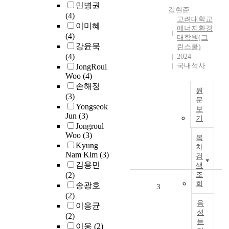
민병권
지
김현준
(4)
속
고려대학교
이미혜
가
에너지환경
(4)
능
대학원(그
강윤묵
한
린스쿨)
(4)
2024
성
국내석사
JongRoul
장
Woo
(4)
의
손해정
중
원
(3)
요
문
Yongseok
성
보
그
Jun
(3)
이
기
린
Jongroul
강
수
Woo
(3)
목
조
소
Kyung
차
되
는
Nam Kim
(3)
검
고
2
김용민
색
있
0
(2)
조
다
회
5
송광호
3
.
0
(2)
기
음
년
이응균
후
성
까
(2)
위
듣
지
이웅
(2)