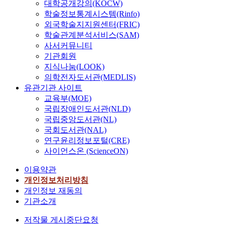
반
대학공개강의(KOCW)
R
사
너
국
m
수
l
환
업
되
학술정보통계시스템(Rinfo)
e
회
지
가
e
소
i
경
을
는
s
집
전
외국학술지지원센터(FRIC)
중
n
융
m
에
확
다
o
단
환
학술관계분석서비스(SAM)
가
t
복
a
관
대
양
u
네
을
장
a
사서커뮤니티
합
t
한
할
한
r
트
통
매
l
기관회원
사
e
주
경
외
c
워
한
력
b
업
지식나눔(LOOK)
c
장
우
·
e
크
탈
적
e
은
의학전자도서관(MEDLIS)
h
의
,
내
s
,
탄
인
n
청
유관기관 사이트
a
입
사
부
S
물
소
그
e
정
교육부(MOE)
n
증
업
적
t
질
를
린
f
에
국립장애인도서관(NLD)
g
책
에
요
a
적
꾀
수
i
너
국립중앙도서관(NL)
e
임
사
인
n
및
하
소
t
지
국회도서관(NAL)
a
은
용
들
d
기
고
생
s
확
n
연구윤리정보포털(CRE)
전
되
을
a
술
있
산
o
보
d
적
사이언스온 (ScienceON)
는
다
r
적
다
지
f
의
e
으
국
각
d
요
.
로
s
새
이용약관
n
로
민
적
)
인
국
각
u
로
개인정보처리방침
s
기
세
인
와
,
가
광
s
운
u
개인정보 재동의
업
금
측
지
제
차
받
t
대
r
에
기관소개
에
면
역
도
원
을
a
안
i
게
대
에
에
간
의
것
i
으
저작물 게시중단요청
n
,
한
서
너
의
재