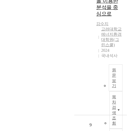
을 이용한
화
나
을
가
h
보
는
분석을 중
문
다
거
를
e
급
다
심으로
제
양
듭
바
f
확
소
를
한
해
탕
i
대
미
강수지
해
요
왔
으
r
를
흡
고려대학교
결
인
다
로
s
위
에너지환경
한
할
이
.
L
t
한
대학원(그
실
수
복
탄
C
e
노
린스쿨)
정
있
잡
화
O
s
력
2024
이
는
하
수
H
s
국내석사
을
므
수
게
소
값
a
경
로
단
얽
,
을
y
주
,
원
으
혀
즉
도
,
하
문
이
로
있
화
출
“
고
보
에
에
도
어
석
하
P
있
기
대
너
인
국
연
였
r
다
한
지
정
가
료
다
e
.
목
실
업
되
별
의
.
c
차
이
효
계
고
로
이
검
초
a
러
성
는
색
있
에
용
기
u
한
있
기
조
어
너
은
수
t
시
는
회
존
9
더
지
온
소
i
점
규
화
욱
전
실