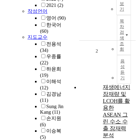
보
2021
(2)
전
기
작성언어
세
영어
(90)
계
목
한국어
적
차
(60)
으
검
지도교수
로
색
기
전용석
조
회
후
(34)
2
위
우종률
음
기
(22)
성
대
하윤희
듣
응
(19)
기
을
이해석
재생에너지
위
(12)
잠재량 및
한
김경남
탄
(11)
LCOH를 활
소
Sung Jin
용한
Kang
(11)
중
ASEAN 그
손지원
립
린 수소 수
(6)
전
출 잠재력
이승복
략
분석
(5)
및