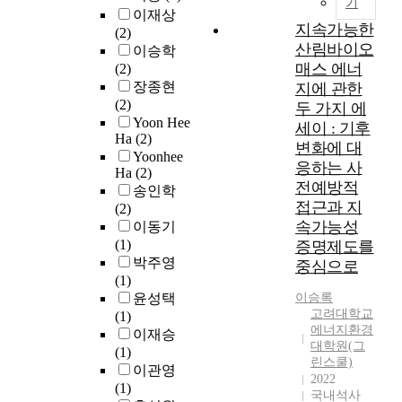
기
기
국
이재상
대
지속가능한
제
(2)
응
산림바이오
적
이승학
을
으
매스 에너
(2)
위
로
장종현
지에 관한
한
거
(2)
두 가지 에
정
래
Yoon Hee
세이 : 기후
부
되
Ha
(2)
변화에 대
의
는
Yoonhee
환
응하는 사
Ha
(2)
에
경
전예방적
송인학
너
규
접근과 지
(2)
지
제
속가능성
이동기
상
가
(1)
증명제도를
품
강
박주영
으
중심으로
화
(1)
로
되
윤성택
이승록
전
고
고려대학교
(1)
세
E
에너지환경
이재승
계
S
대학원(그
(1)
에
G
린스쿨)
이관영
너
2022
공
(1)
지
국내석사
시