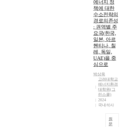
지
스
에너지 정
린
d
에
서
공
배
수
d
책에 대한
게
심
급
출
소
e
던
수소전략의
각
자
량
생
d
져
경로의존성
한
의
감
산
v
주
: 권역별 주
문
발
소
에
a
었
요국(한국,
제
전
,
활
l
다
점
일본, 아르
설
청
용
u
.
을
헨티나, 칠
비
정
할
e
이
갖
레, 독일,
감
에
수
s
에
고
UAE)을 중
소
너
있
,
,
있
등
지
심으로
는
a
세
으
사
사
재
n
계
므
박상욱
회
용
생
d
각
로
고려대학교
전
촉
에
i
국
,
에너지환경
반
진
너
n
은
이
대학원(그
에
,
지
s
R
린스쿨)
에
걸
에
양
t
E
2024
대
쳐
너
과
i
1
국내석사
한
다
지
그
t
0
규
양
자
린
u
0
제
원
한
립
수
t
을
가
문
영
도
소
i
비