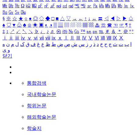
㎒
㎓
㎔
Ω
㏀
㏁
㎊
㎋
㎌
㏖
㏅
㎭
㎮
㎯
㏛
㎩
㎪
㎫
㎬
㏝
㏐
㏓
㏃
㏉
㏜
㏆
§
※
☆
★
○
●
◎
◇
◆
□
■
△
▽
→
←
↑
↓
↔
〓
◁
◀
▷
▶
♤
♠
♡
♥
♧
♣
⊙
◈
▣
◐
◑
▒
▤
▥
▨
▧
▦
▩
♨
☏
☎
☜
☞
¶
†
‡
↕
↗
↙
↖
↘
♭
♩
♪
♬
㉿
㈜
№
㏇
™
㏂
㏘
℡
＃
＆
＊
＠
ª
º
ⅰ
ⅱ
ⅲ
ⅳ
ⅴ
ⅵ
ⅶ
ⅷ
ⅸ
ⅹ
Ⅰ
Ⅱ
Ⅲ
Ⅳ
Ⅴ
Ⅵ
Ⅶ
Ⅷ
Ⅸ
Ⅹ
ا
ب
ت
ث
ج
ح
خ
د
ذ
ر
ز
س
ش
ص
ض
ط
ظ
ع
غ
ف
ق
ک
ل
م
ن
ه
و
ی
닫기
통합검색
국내학술논문
학위논문
해외학술논문
학술지