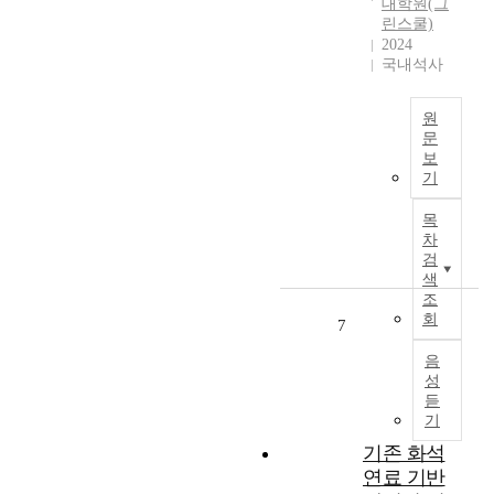
하
대학원(그
력
이
n
새
린스쿨)
고
강
필
v
로
2024
궁
화
요
i
운
국내석사
극
에
한
r
청
적
그
지
o
정
으
원
치
에
n
에
로
문
지
대
m
너
는
보
않
재
해
e
지
기
기
고
생
연
n
의
후
가
에
구
t
발
목
위
계
너
를
a
굴
차
기
의
지
수
l
이
검
대
가
사
행
b
색
라
응
처
회
조
하
e
는
에
회
분
로
였
n
7
새
역
소
의
다
e
로
행
음
득
전
.
f
운
한
성
증
환
이
i
숙
다
듣
가
은
를
t
제
기
는
,
온
위
s
를
측
기존 화석
에
실
해
,
인
면
연료 기반
너
가
그
a
류
에