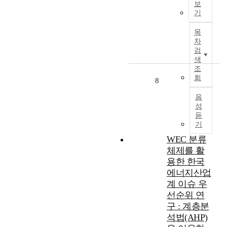
불
보
향
증
탄
수
o
롯
기
가
을
가
화
출
n
한
피
미
,
수
가
a
다
목
하
친
에
소
능
l
양
차
다
다
너
의
량
d
한
검
.
.
지
이
을
e
색
협
그
최
정
용
조
추
v
약
럼
회
근
의
으
정
e
8
과
에
에
실
로
하
l
캠
도
음
는
현
전
였
o
페
현
성
폭
등
세
고
p
인
재
듣
염
의
계
,
m
을
기
국
,
이
는
국
e
추
내
WEC 분류
한
점
산
가
n
진
그
체제를 활
파
을
업
별
t
하
린
,
제
혁
용한 한국
가
p
여
워
폭
공
명
중
l
에너지산업
재
싱
우
한
을
평
a
생
계 이슈 우
에
등
다
거
균
n
에
선순위 연
대
기
.
쳐
전
.
너
구 : 계층분
한
후
그
발
력
지
석법(AHP)
규
변
러
전
단
T
의
제