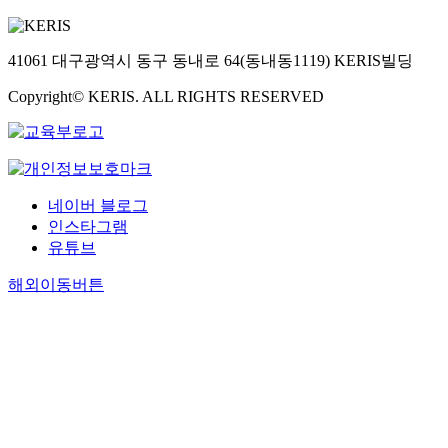
으
n
로
g
그
조
고
지
상
생
로
a
주
s
입
세
려
효
호
에
전
b
목
u
증
저
해
율
작
너
41061 대구광역시 동구 동내로 64(동내동1119) KERIS빌딩
망
l
받
s
정
항
야
네
용
지
되
e
고
t
도
을
한
Copyright© KERIS. ALL RIGHTS RESERVED
트
과
확
었
f
있
a
는
마
다
워
에
대
다
o
다
i
더
주
.
크
너
정
.
r
.
n
욱
할
해
(
지
책
e
a
엄
가
당
L
전
뿐
s
이
b
격
능
요
o
환
아
t
에
네이버 블로그
l
하
성
인
c
을
니
m
본
인스타그램
e
게
이
들
a
형
라
a
논
유튜브
i
마
있
에
l
성
R
n
문
n
련
다
대
/
하
E
a
에
해외이동버튼
d
되
.
해
L
는
1
g
서
u
고
따
산
e
데
0
e
는
s
있
라
업
a
있
0
m
바
t
으
서
계
r
어
등
e
이
r
며
원
,
n
이
민
n
오
i
,
활
정
i
들
간
t
가
a
그
한
부
n
의
차
(
스
l
린
정
,
g
역
원
h
기