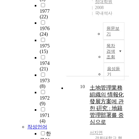
도
정대학원
c
k
를
출
2008
o
1977
n
개
하
국내석사
n
(22)
o
선
였
t
w
하
다
e
1976
원문보
l
기
.
n
(24)
기
e
위
t
d
인
해
이
1975
s
목차
g
사
서
를
(15)
검색
a
e
고
는
위
조회
n
s
과
직
하
1974
d
h
의
무
(21)
여
음성듣
a
a
중
만
기
논
d
r
요
족
1973
자
a
i
성
(8)
도
10
土地管理業務
는
p
n
그
를
주
組織의 情報化
t
1972
g
리
높
제
發展方案에 관
a
(9)
a
고
이
와
한 硏究 : 地籍
t
c
이
고
관
i
管理部署를 중
1971
t
에
직
련
o
(4)
심으로
i
따
무
된
n
작성언어
v
른
스
분
p
서지연
한
i
대
트
야
경희대학교 행
o