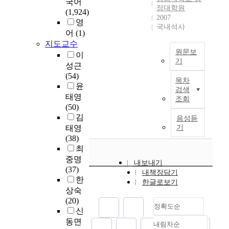
국어
t
학
레
의
정대학원
s
(1,924)
i
행
스
각
2007
s
영
e
정
를
국내석사
종
i
어
(1)
s
직
낮
보
b
지도교수
o
원
추
고
i
원문보
이
f
의
는
서
l
기
u
만
성근
질
,
i
토
n
족
(54)
적
민
목차
t
지
i
은
윤
인
원
검색
y
관
v
대
태영
향
관
조회
o
리
e
학
(50)
상
련
f
를
r
의
김
을
음성듣
연
O
둘
s
성
도
태영
기
구
E
러
i
과
모
(38)
논
C
싼
t
에
하
최
문
D
환
y
지
는
중명
,
내보내기
e
경
a
대
것
(37)
군
내책장담기
n
변
d
한
이
한
병
한글로보기
v
화
m
영
필
상숙
원
i
는
i
향
요
(20)
발
r
정확도순
범
n
을
하
신
전
o
세
i
미
다
동면
과
내림차순
n
정확도
계
s
치