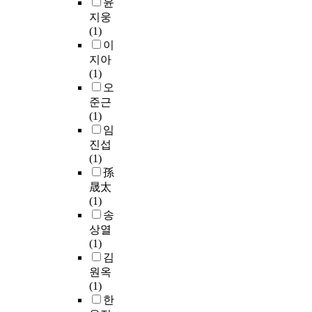
윤
e
인
i
펴
조
게
n
지웅
지
s
보
직
생
v
(1)
등
t
고
의
각
i
이
에
o
인
유
된
r
지아
대
f
사
효
군
o
(1)
한
i
고
성
병
n
오
의
n
과
을
원
m
준근
문
d
특
향
진
e
(1)
에
t
성
상
료
n
임
서
h
과
시
체
t
진섭
본
e
인
키
계
a
(1)
연
c
사
고
와
l
孫
구
o
고
자
의
a
晟太
는
r
과
하
무
d
(1)
출
e
인
는
기
m
송
발
b
식
데
록
i
상열
하
a
및
연
부
n
(1)
였
s
직
구
분
i
김
다
i
무
의
의
s
.
원옥
c
만
목
문
t
(1)
f
족
적
제
r
문
한
a
과
을
점
a