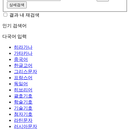
상세검색
결과 내 재검색
인기 검색어
다국어 입력
히라가나
가타카나
중국어
한글고어
그리스문자
프랑스어
독일어
히브리어
괄호기호
학술기호
기술기호
첨자기호
라틴문자
러시아문자