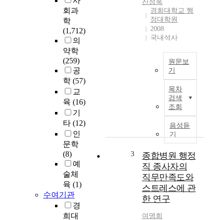
사
진성욱
회과
경희대학교 행
정대학원
학
2008
(1,712)
국내석사
의
약학
(259)
원문보
공
기
학
(57)
군
목차
교
병
검색
육
(16)
원
조회
기
민
원
타
(12)
음성듣
현
인
기
황
문학
을
(8)
3
종합병원 행정
분
예
직 종사자의
석
술체
직무만족도와
하
육
(1)
스트레스에 관
고
수여기관
한 연구
군
경
병
희대
여명희