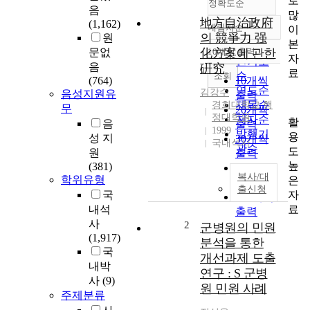
로
정확도순
음
많
地方自治政府
(1,162)
내림차순
이
정확도
의 競爭力 强
원
본
순
문없
化方案에 관한
10개씩 출력
내림차순
자
인기도
음
硏究
료
순
조회
(764)
10개씩
연도순
김강수
음성지원유
출력
제목순
경희대학교 행
무
20개씩
정대학원
저자순
활
음
출력
1999
발행기
용
성 지
30개씩
국내석사
관순
도
원
출력
높
(381)
50개씩
복사/대
학위유형
은
출력
출신청
자
국
100개씩
료
내석
출력
사
2
군병원의 민원
(1,917)
분석을 통한
국
개선과제 도출
내박
연구 : S 군병
사
(9)
원 민원 사례
주제분류