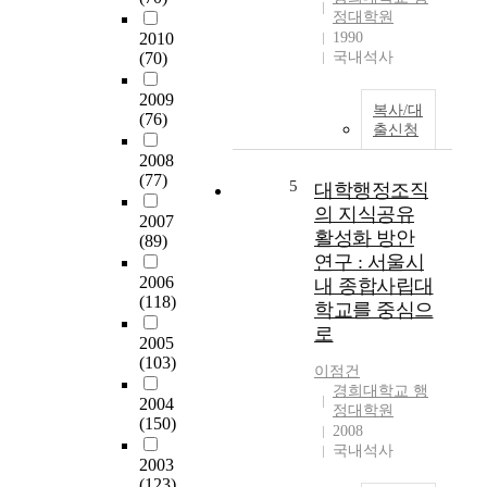
고
제
정대학원
있
점
2010
1990
다
(70)
국내석사
중
.
많
이
2009
은
복사/대
(76)
변
부
출신청
화
분
2008
의
을
(77)
물
5
대학행정조직
차
결
지
의 지식공유
2007
속
하
활성화 방안
(89)
에
고
연구 : 서울시
서
있
2006
내 종합사립대
병
는
(118)
학교를 중심으
원
보
로
이
훈
2005
잘
(103)
복
이점건
대
지
경희대학교 행
응
2004
,
정대학원
(150)
할
병
2008
수
적
국내석사
2003
있
확
(123)