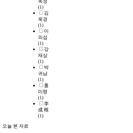
제
옥정
c
의
두
을
t
제
(1)
t
관
었
살
i
기
김
o
계
다
펴
o
에
r
를
욱경
.
보
n
대
s
파
(1)
서
고
i
한
f
악
이
울
이
n
해
o
하
의섭
시
를
n
법
r
고
(1)
내
해
o
을
e
이
강
7
결
v
찾
f
를
개
재상
하
a
고
f
통
종
(1)
기
t
자
e
하
합
박
위
i
토
c
여
병
귀남
한
o
지
t
인
원
(1)
대
n
관
i
사
의
홍
안
p
리
v
관
2
미령
을
r
의
e
리
5
(1)
도
o
역
o
시
8
李
출
g
사
p
스
명
成 根
하
r
적
e
템
의
(1)
여
a
이
r
의
사
군
m
론
a
효
오늘 본 자료
무
병
r
적
t
과
직