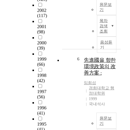
도
인
원문보
록
중
기
2002
병
에
(117)
T
원
서
목차
h
조
조
검색
2001
e
직
금
조회
(98)
p
의
더
u
탄
자
음성듣
2000
r
력
기
(39)
세
p
적
히
o
인
1999
6
先進國을 향한
설
s
(66)
대
명
環境政策의 改
e
응
하
善方案 :
1998
o
이
자
(42)
f
필
면
임희섭
t
요
경희대학교 행
진
1997
h
한
정대학원
료
(56)
i
1999
시
체
국내석사
s
점
계
1996
s
이
및
(41)
t
다
의
원문보
u
.
무
기
1995
d
병
(41)
기