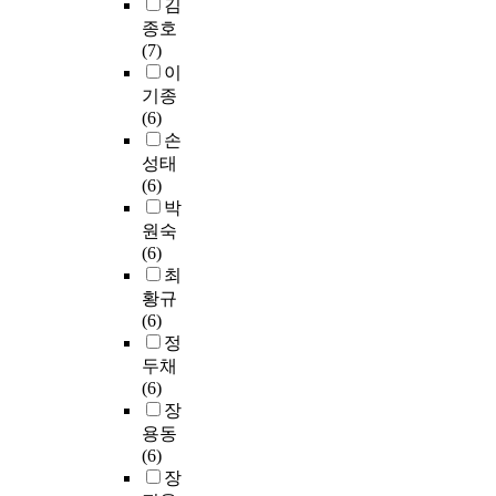
y
김
에
t
적
직
원
m
종호
대
o
이
무
통
a
(7)
응
m
고
만
계
k
이
하
a
효
족
자
i
기종
고
k
율
도
료
n
(6)
자
e
적
와
를
g
손
하
s
인
스
활
i
성태
는
o
관
트
용
m
(6)
노
m
리
레
하
p
박
력
e
가
스
여
r
원숙
은
s
행
의
문
o
(6)
각
u
정
비
제
v
최
국
g
직
교
점
e
황규
가
g
원
연
을
m
(6)
마
e
의
구
도
e
정
다
s
직
를
출
n
다
두채
t
무
통
하
t
양
(6)
i
만
해
고
p
한
장
o
족
서
문
l
형
용동
n
도
외
제
a
태
(6)
s
에
부
해
n
로
장
t
어
고
결
s