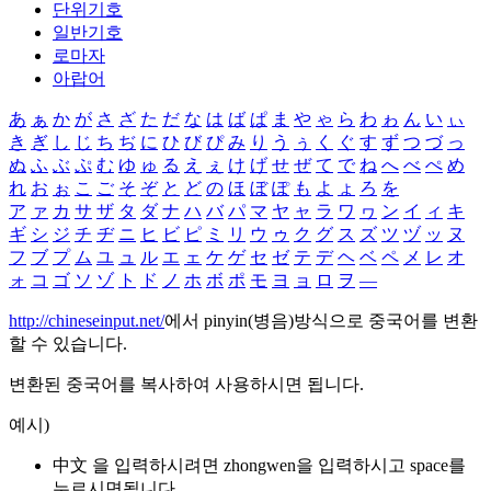
단위기호
일반기호
로마자
아랍어
あ
ぁ
か
が
さ
ざ
た
だ
な
は
ば
ぱ
ま
や
ゃ
ら
わ
ゎ
ん
い
ぃ
き
ぎ
し
じ
ち
ぢ
に
ひ
び
ぴ
み
り
う
ぅ
く
ぐ
す
ず
つ
づ
っ
ぬ
ふ
ぶ
ぷ
む
ゆ
ゅ
る
え
ぇ
け
げ
せ
ぜ
て
で
ね
へ
べ
ぺ
め
れ
お
ぉ
こ
ご
そ
ぞ
と
ど
の
ほ
ぼ
ぽ
も
よ
ょ
ろ
を
ア
ァ
カ
サ
ザ
タ
ダ
ナ
ハ
バ
パ
マ
ヤ
ャ
ラ
ワ
ヮ
ン
イ
ィ
キ
ギ
シ
ジ
チ
ヂ
ニ
ヒ
ビ
ピ
ミ
リ
ウ
ゥ
ク
グ
ス
ズ
ツ
ヅ
ッ
ヌ
フ
ブ
プ
ム
ユ
ュ
ル
エ
ェ
ケ
ゲ
セ
ゼ
テ
デ
ヘ
ベ
ペ
メ
レ
オ
ォ
コ
ゴ
ソ
ゾ
ト
ド
ノ
ホ
ボ
ポ
モ
ヨ
ョ
ロ
ヲ
―
http://chineseinput.net/
에서 pinyin(병음)방식으로 중국어를 변환
할 수 있습니다.
변환된 중국어를 복사하여 사용하시면 됩니다.
예시)
中文 을 입력하시려면
zhongwen
을 입력하시고 space를
누르시면됩니다.