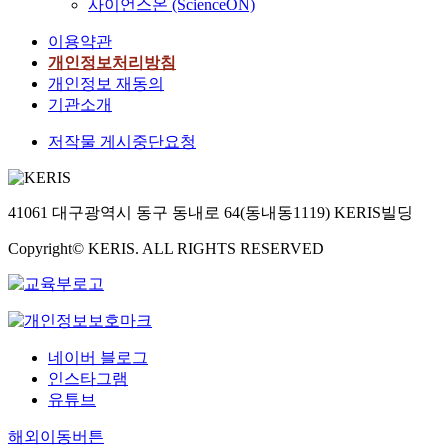
사이언스온 (ScienceON)
거
n
행
는
살
n
시
g
연
S
펴
o
이용약관
적
a
구
P
보
f
개인정보처리방침
환
n
를
S
면
t
개인정보 재동의
경
d
통
S
,
w
기관소개
변
t
하
V
군
e
화
o
여
.
병
n
저작물 게시중단요청
와
u
연
1
원
t
미
n
구
0
의
y
시
d
모
통
진
-
적
e
형
계
41061 대구광역시 동구 동내로 64(동내동1119) KERIS빌딩
료
o
환
r
에
프
체
n
경
s
필
Copyright© KERIS. ALL RIGHTS RESERVED
로
계
e
변
t
요
그
의
c
화
a
한
램
문
e
로
n
변
을
제
n
구
d
수
사
점
t
분
t
들
용
은
네이버 블로그
u
하
h
을
하
크
인스타그램
r
여
e
도
여
게
유튜브
y
검
r
출
분
세
.
토
e
하
석
가
해외이동버튼
A
하
l
였