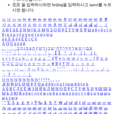
北京 을 입력하시려면
beijing
을 입력하시고 space를 누르
시면 됩니다.
ㅥ
ㅦ
ㅧ
ㅨ
ㅩ
ㅪ
ㅫ
ㅬ
ㅭ
ㅮ
ㅯ
ㅰ
ㅱ
ㅲ
ㅳ
ㅴ
ㅵ
ㅶ
ㅷ
ㅸ
ㅹ
ㅺ
ㅻ
ㅼ
ㅽ
ㅾ
ㅿ
ㆀ
ㆁ
ㆂ
ㆃ
ㆄ
ㆅ
ㆆ
ㆇ
ㆈ
ㆉ
ㆊ
ㆋ
ㆌ
ㆍ
ㆎ
Α
Β
Γ
Δ
Ε
Ζ
Η
Θ
Ι
Κ
Λ
Μ
Ν
Ξ
Ο
Π
Ρ
Σ
Τ
Υ
Φ
Χ
Ψ
Ω
α
β
γ
δ
ε
ζ
η
θ
ι
κ
λ
μ
ν
ξ
ο
π
ρ
σ
τ
υ
φ
χ
ψ
ω
á
à
Á
À
é
è
É
È
ç
Ç
ê
Ä
Ö
Ü
ä
ö
ü
ß
ְ
ֳ
ֲ
ֱ
ָ
ַ
ֵ
ֶ
ִ
ֹ
ּ
ֻ
ׂ
ׁ
ּ
ב
ה
נ
מ
צ
ת
ץ
ש
ד
ג
כ
ע
י
ח
ל
ך
ף
ק
ר
א
ט
ו
ן
ם
פ
‘
’
“
”
〔
〕
〈
〉
「
」
『
』
【
】
＂
（
）
［
］
｛
｝
±
×
÷
≠
≤
≥
∞
∴
♂
♀
∠
⊥
⌒
∂
∇
≡
≒
≪
≫
√
∽
∝
∵
∫
∬
∈
∋
⊆
⊇
⊂
⊃
∪
∩
∧
∨
￢
⇒
⇔
∀
∃
∮
∑
∏
＋
－
＜
＝
＞
、
。
·
‥
…
¨
〃
―
∥
＼
∼
´
～
ˇ
˘
˝
˚
˙
¸
˛
¡
¿
ː
！
＇
，
．
／
：
；
？
＾
＿
｀
｜
½
⅓
⅔
¼
¾
⅛
⅜
⅝
⅞
¹
²
³
⁴
ⁿ
₁
₂
₃
₄
Æ
Ð
Ħ
Ĳ
Ł
Ø
Œ
Þ
Ŧ
Ŋ
æ
đ
ð
ħ
ı
ĳ
ĸ
ŀ
ł
ø
œ
ß
þ
ŧ
ŋ
ŉ
А
Б
В
Г
Д
Е
Ё
Ж
З
И
Й
К
Л
М
Н
О
П
Р
С
Т
У
Ф
Х
Ц
Ч
Ш
Щ
Ъ
Ы
Ь
Э
Ю
Я
а
б
в
г
д
е
ё
ж
з
и
й
к
л
м
н
о
п
р
с
т
у
ф
х
ц
ч
ш
щ
ъ
ы
ь
э
ю
я
′
″
℃
Å
￠
￡
￥
¤
℉
‰
＄
％
Ｆ
￦
㎕
㎖
㎗
ℓ
㎘
㏄
㎣
㎤
㎥
㎦
㎙
㎚
㎛
㎜
㎝
㎞
㎟
㎠
㎡
㎢
㏊
㎍
㎎
㎏
㏏
㎈
㎉
㏈
㎧
㎨
㎰
㎱
㎲
㎳
㎴
㎵
㎶
㎷
㎸
㎹
㎀
㎁
㎂
㎃
㎄
㎺
㎻
㎽
㎾
㎿
㎐
㎑