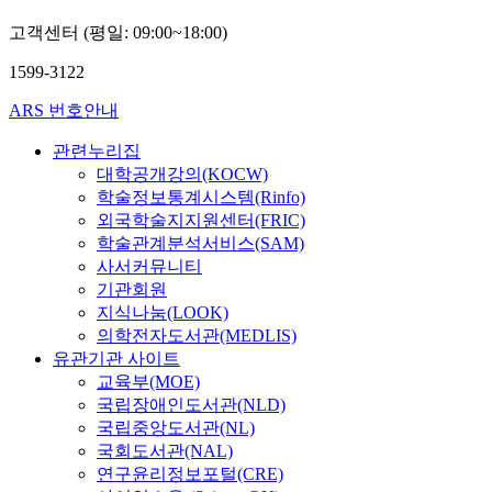
원
e
고
i
적
종
발
s
고객센터 (평일: 09:00~18:00)
찰
n
인
사
전
e
과
g
관
자
방
1599-3122
a
토
o
리
를
안
r
지
f
방
대
ARS 번호안내
을
c
관
t
안
상
강
h
리
h
을
관련누리집
으
구
f
와
e
제
로
대학공개강의(KOCW)
하
o
관
k
시
자
학술정보통계시스템(Rinfo)
였
r
련
n
하
료
외국학술지지원센터(FRIC)
다
t
된
o
고
를
학술관계분석서비스(SAM)
.
h
환
w
자
수
사서커뮤니티
e
경
l
하
집
군
기관회원
p
변
e
였
하
병
지식나눔(LOOK)
r
화
d
다
였
원
의학전자도서관(MEDLIS)
e
의
g
.
다
진
유관기관 사이트
p
유
e
.
료
교육부(MOE)
a
형
s
이
수
체
r
국립장애인도서관(NLD)
및
h
를
집
계
a
국립중앙도서관(NL)
내
a
위
된
측
t
국회도서관(NAL)
용
r
해
자
면
i
연구윤리정보포털(CRE)
을
i
선
료
을
o