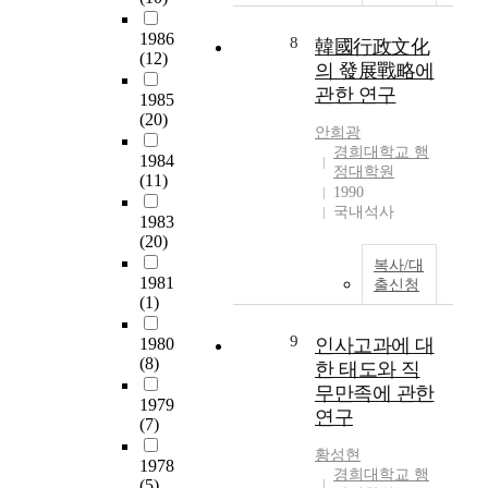
t
할
한
y
h
때
군
1986
w
8
韓國行政文化
a
이
병
(12)
a
의 發展戰略에
t
다
원
s
h
관한 연구
.
개
1985
t
a
병
(20)
선
o
안희광
v
원
과
i
경희대학교 행
e
조
1984
제
n
정대학원
i
(11)
직
와
v
1990
n
의
군
국내석사
e
1983
f
유
병
s
(20)
l
효
원
t
u
복사/대
성
민
i
1981
출신청
e
을
원
g
(1)
n
향
행
a
c
상
정
9
1980
인사고과에 대
t
e
시
의
(8)
e
한 태도와 직
s
키
개
m
무만족에 관한
o
고
선
1979
a
연구
n
행
(7)
과
j
t
정
제
o
황성현
h
관
1978
를
r
경희대학교 행
e
(5)
리