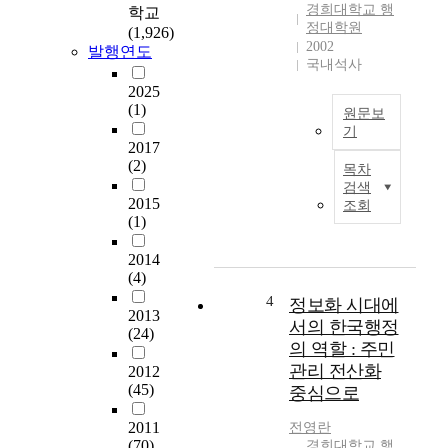
원
경희대학교 행
학교
민
정대학원
(1,926)
원
2002
발행연도
행
국내석사
정
2025
의
(1)
원문보
문
기
제
2017
최
점
(2)
목차
근
및
검색
병
군
2015
조회
원
(1)
병
은
원
급
2014
민
(4)
격
원
한
4
현
정보화 시대에
2013
환
황
서의 한국행정
(24)
경
에
의 역할 : 주민
의
서
관리 전산화
2012
변
나
(45)
중심으로
화
타
를
난
2011
전영란
겪
문
(70)
경희대학교 행