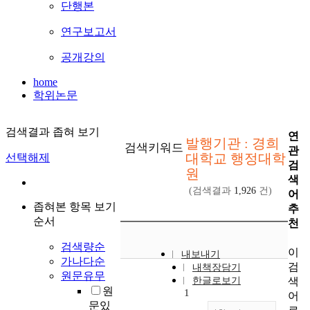
단행본
연구보고서
공개강의
home
학위논문
검색결과 좁혀 보기
연
발행기관 : 경희
검색키워드
관
대학교 행정대학
선택해제
검
원
색
(검색결과
1,926
건)
어
좁혀본 항목 보기
추
순서
천
검색량순
이
내보내기
가나다순
검
내책장담기
원문유무
색
한글로보기
원
1
어
문있