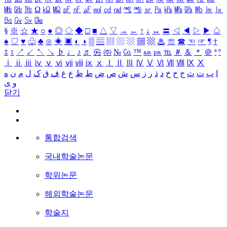
㎒
㎓
㎔
Ω
㏀
㏁
㎊
㎋
㎌
㏖
㏅
㎭
㎮
㎯
㏛
㎩
㎪
㎫
㎬
㏝
㏐
㏓
㏃
㏉
㏜
㏆
§
※
☆
★
○
●
◎
◇
◆
□
■
△
▽
→
←
↑
↓
↔
〓
◁
◀
▷
▶
♤
♠
♡
♥
♧
♣
⊙
◈
▣
◐
◑
▒
▤
▥
▨
▧
▦
▩
♨
☏
☎
☜
☞
¶
†
‡
↕
↗
↙
↖
↘
♭
♩
♪
♬
㉿
㈜
№
㏇
™
㏂
㏘
℡
＃
＆
＊
＠
ª
º
ⅰ
ⅱ
ⅲ
ⅳ
ⅴ
ⅵ
ⅶ
ⅷ
ⅸ
ⅹ
Ⅰ
Ⅱ
Ⅲ
Ⅳ
Ⅴ
Ⅵ
Ⅶ
Ⅷ
Ⅸ
Ⅹ
ا
ب
ت
ث
ج
ح
خ
د
ذ
ر
ز
س
ش
ص
ض
ط
ظ
ع
غ
ف
ق
ک
ل
م
ن
ه
و
ی
닫기
통합검색
국내학술논문
학위논문
해외학술논문
학술지