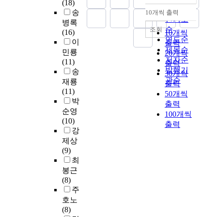
고
(18)
관
m
적
순
t
고
하
송
련
10개씩 출력
e
내림차순
으
인기도
r
있
겠
된
병록
n
로
a
는
순
조회
다
각
(16)
10개씩
t
급
t
점
연도순
.
종
이
출력
a
속
i
을
이
제목순
자
민룡
20개씩
l
한
v
감
에
저자순
료
(11)
출력
r
변
e
안
본
발행기
,
송
30개씩
e
화
o
해
연
관순
국
재룡
g
출력
를
r
볼
구
방
(11)
u
50개씩
야
g
때
는
부
박
l
출력
기
a
사
종
및
순영
a
100개씩
하
n
립
합
의
(10)
t
출력
고
i
대
병
무
강
i
있
z
학
원
사
제상
o
고
a
의
행
내
(9)
n
이
t
인
정
부
최
s
러
i
사
직
자
봉근
,
한
o
고
종
료
(8)
a
환
n
과
사
,
주
n
경
a
의
자
S
d
호노
변
n
합
들
군
b
(8)
화
d
리
의
병