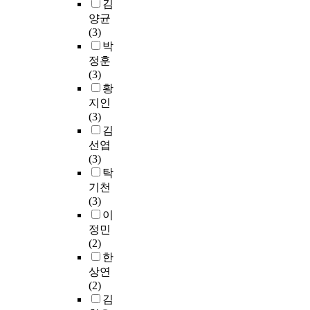
결
김
o
분
a
하
데
과
양균
p
야
r
다
중
는
(3)
o
의
i
고
점
다
박
s
환
n
할
을
음
정훈
e
경
g
수
두
과
(3)
d
변
a
있
고
같
황
i
화
t
다
있
다
m
지인
유
t
.
다
.
p
(3)
형
h
.
r
김
및
e
이
차
먼
o
선엽
내
o
에
이
저
v
(3)
용
r
따
분
군
e
탁
은
g
라
석
병
m
기천
어
a
본
을
원
e
(3)
떤
n
연
통
민
n
이
것
i
구
해
원
t
정민
이
z
에
서
현
d
(2)
있
a
서
영
황
i
한
으
t
는
향
분
r
상연
며
i
사
을
석
e
(2)
,
o
립
미
시
c
김
환
n
대
치
나
t