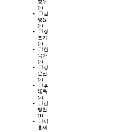
창우
경
.
학
는
타
i
(2)
변
T
에
요
난
o
김
화
h
근
인
사
n
가
영윤
e
무
들
항
o
토
(2)
s
하
을
중
f
지
장
p
고
파
에
e
관
훈기
e
있
악
서
n
리
(2)
c
는
하
이
v
의
한
i
행
였
번
i
어
f
정
옥자
다
연
r
떤
i
직
(2)
.
구
o
분
c
원
강
.
과
n
야
a
을
운산
직
제
m
에
i
대
(2)
무
의
e
적
m
상
李
만
해
n
용
s
으
족
廷民
결
t
되
o
로
을
(2)
을
a
고
f
실
높
김
위
l
있
t
증
이
병찬
해
a
는
h
적
고
(1)
,
d
지
i
인
직
이
즉
m
또
s
조
무
홍재
군
i
한
p
사