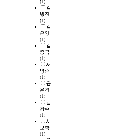
스
(1)
병
n
환
a
를
트
김
원
i
경
p
통
레
병진
민
s
변
e
해
스
(1)
원
t
화
r
먼
를
김
과
r
에
a
저
낮
관
은영
a
적
r
,
추
련
(1)
t
응
e
인
는
되
김
i
하
a
사
데
어
종국
o
고
s
고
필
군
(1)
n
자
f
과
요
병
서
a
하
o
에
한
원
영준
s
는
l
대
기
에
(1)
t
토
l
한
초
서
윤
h
지
o
행
자
해
은경
e
관
w
정
료
결
(1)
m
리
s
직
를
되
김
e
의
.
원
제
어
광주
a
방
F
의
공
야
(1)
n
향
i
태
하
할
서
s
은
r
도
여
중
보학
o
무
s
를
병
요
(1)
f
엇
t
살
원
하