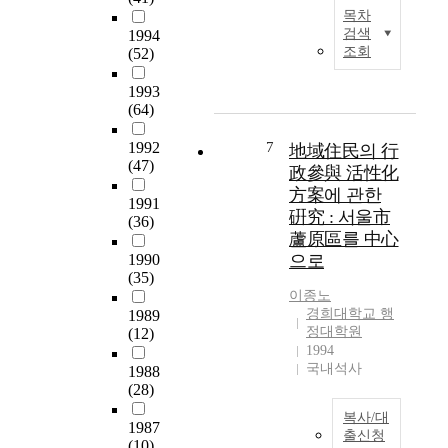
'
y
원
목차
록
T
i
조
검색
1994
의
h
s
조회
(52)
직
문
e
t
의
제
o
1993
o
유
점
b
(64)
f
효
을
j
i
성
동
a
1992
7
地域住民의 行
n
향
시
c
(47)
政參與 活性化
d
상
에
t
o
方案에 관한
으
파
1991
i
u
로
硏究 : 서울市
악
(36)
v
t
인
蘆原區를 中心
군
e
t
한
병
1990
으로
o
h
효
(35)
원
f
e
율
이종노
민
t
f
적
경희대학교 행
1989
원
h
a
정대학원
(12)
인
실
i
1994
c
관
태
s
국내석사
1988
t
리
분
s
(28)
o
가
석
t
r
절
을
복사/대
u
1987
s
실
출신청
통
d
(10)