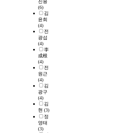
접
o
떠
진용
객
방
w
근
v
한
(6)
담
안
i
을
i
영
김
당
을
t
하
t
향
윤희
행
강
h
고
a
을
(4)
정
구
t
있
l
미
전
직
하
h
다
i
치
과
광섭
였
e
.
z
고
내
(4)
다
s
즉
e
있
부
李
.
e
급
t
는
고
成根
요
r
속
h
지
객
(4)
인
u
도
e
를
담
전
별
l
로
k
파
당
원근
로
e
변
n
악
행
(4)
도
s
화
o
하
정
김
출
,
되
w
기
직
광구
된
w
고
l
위
의
(4)
문
a
있
e
한
차
김
제
s
는
d
연
이
점
현
(3)
t
토
g
구
분
및
정
o
지
e
가
석
연
영태
p
관
s
필
하
구
(3)
r
리
h
요
는