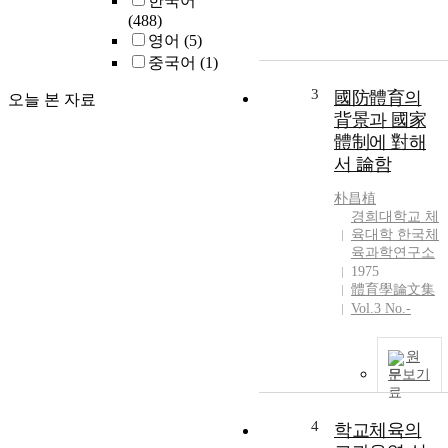
한국어
(488)
i
e
영어
(5)
중국어
(1)
a
3
國防體育의
오늘 본 자료
i
背景과 國家
i
l
體制에 對해
l
e
서 論함
a
t
a
朴昌植
c
경희대학교 체
e
c
육대학 한국체
육과학연구소
r
1975
e
體育學論文集
s
Vol.3 No.-
l
e
i
s
원
t
문보기
s
t
t
a
4
학교체육의
e
t