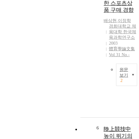
한 스포츠상
c
e
품 구매 경향
i
a
e
t
배상현
,
이정학
s
경희대학교 체
t
i
육대학 한국체
c
j
육과학연구소
e
2003
e
體育學論文集
c
Vol.31 No.-
t
t
t
r
r
f
a
원문
i
s
c
보기
e
c
2
s
a
r
(
r
r
e
c
i
c
i
r
l
r
a
6
陸上競技中
f
r
s
높이 뛰기의
e