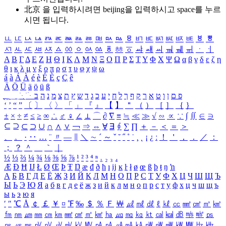
北京 을 입력하시려면
beijing
을 입력하시고 space를 누르
시면 됩니다.
ㅥ
ㅦ
ㅧ
ㅨ
ㅩ
ㅪ
ㅫ
ㅬ
ㅭ
ㅮ
ㅯ
ㅰ
ㅱ
ㅲ
ㅳ
ㅴ
ㅵ
ㅶ
ㅷ
ㅸ
ㅹ
ㅺ
ㅻ
ㅼ
ㅽ
ㅾ
ㅿ
ㆀ
ㆁ
ㆂ
ㆃ
ㆄ
ㆅ
ㆆ
ㆇ
ㆈ
ㆉ
ㆊ
ㆋ
ㆌ
ㆍ
ㆎ
Α
Β
Γ
Δ
Ε
Ζ
Η
Θ
Ι
Κ
Λ
Μ
Ν
Ξ
Ο
Π
Ρ
Σ
Τ
Υ
Φ
Χ
Ψ
Ω
α
β
γ
δ
ε
ζ
η
θ
ι
κ
λ
μ
ν
ξ
ο
π
ρ
σ
τ
υ
φ
χ
ψ
ω
á
à
Á
À
é
è
É
È
ç
Ç
ê
Ä
Ö
Ü
ä
ö
ü
ß
ְ
ֳ
ֲ
ֱ
ָ
ַ
ֵ
ֶ
ִ
ֹ
ּ
ֻ
ׂ
ׁ
ּ
ב
ה
נ
מ
צ
ת
ץ
ש
ד
ג
כ
ע
י
ח
ל
ך
ף
ק
ר
א
ט
ו
ן
ם
פ
‘
’
“
”
〔
〕
〈
〉
「
」
『
』
【
】
＂
（
）
［
］
｛
｝
±
×
÷
≠
≤
≥
∞
∴
♂
♀
∠
⊥
⌒
∂
∇
≡
≒
≪
≫
√
∽
∝
∵
∫
∬
∈
∋
⊆
⊇
⊂
⊃
∪
∩
∧
∨
￢
⇒
⇔
∀
∃
∮
∑
∏
＋
－
＜
＝
＞
、
。
·
‥
…
¨
〃
―
∥
＼
∼
´
～
ˇ
˘
˝
˚
˙
¸
˛
¡
¿
ː
！
＇
，
．
／
：
；
？
＾
＿
｀
｜
½
⅓
⅔
¼
¾
⅛
⅜
⅝
⅞
¹
²
³
⁴
ⁿ
₁
₂
₃
₄
Æ
Ð
Ħ
Ĳ
Ł
Ø
Œ
Þ
Ŧ
Ŋ
æ
đ
ð
ħ
ı
ĳ
ĸ
ŀ
ł
ø
œ
ß
þ
ŧ
ŋ
ŉ
А
Б
В
Г
Д
Е
Ё
Ж
З
И
Й
К
Л
М
Н
О
П
Р
С
Т
У
Ф
Х
Ц
Ч
Ш
Щ
Ъ
Ы
Ь
Э
Ю
Я
а
б
в
г
д
е
ё
ж
з
и
й
к
л
м
н
о
п
р
с
т
у
ф
х
ц
ч
ш
щ
ъ
ы
ь
э
ю
я
′
″
℃
Å
￠
￡
￥
¤
℉
‰
＄
％
Ｆ
￦
㎕
㎖
㎗
ℓ
㎘
㏄
㎣
㎤
㎥
㎦
㎙
㎚
㎛
㎜
㎝
㎞
㎟
㎠
㎡
㎢
㏊
㎍
㎎
㎏
㏏
㎈
㎉
㏈
㎧
㎨
㎰
㎱
㎲
㎳
㎴
㎵
㎶
㎷
㎸
㎹
㎀
㎁
㎂
㎃
㎄
㎺
㎻
㎽
㎾
㎿
㎐
㎑