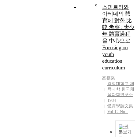
s
e
r
e
9
스파르타와
e
e
e
t
아테네의 體
s
t
育에 對한 比
r
a
e
s
e
i
c
較 考察 : 靑少
a
a
年 體育過程
r
c
c
을 中心으로
c
r
i
i
Focusing on
r
youth
r
e
a
education
t
i
curriculum
c
f
e
.
e
s
r
高棋采
c
i
.
경희대학교 체
t
e
a
육대학 한국체
l
a
육과학연구소
l
i
1984
s
e
t
l
s
體育學論文集
e
Vol.12 No.-
t
f
i
e
a
c
원
r
r
s
문보기
a
i
a