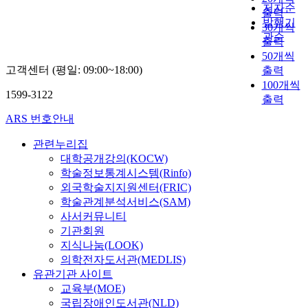
.
저자순
s
a
출력
e
발행기
e
30개씩
r
r
관순
출력
a
r
t
50개씩
s
t
t
고객센터 (평일: 09:00~18:00)
출력
i
s
s
a
r
100개씩
e
r
1599-3122
e
s
출력
,
.
r
t
c
l
i
a
ARS 번호안내
a
c
f
,
s
a
t
관련누리집
t
l
e
대학공개강의(KOCW)
c
i
r
e
e
s
학술정보통계시스템(Rinfo)
t
i
z
e
t
t
외국학술지지원센터(FRIC)
s
c
e
i
학술관계분석서비스(SAM)
t
c
r
a
a
사서커뮤니티
t
a
e
.
s
r
기관회원
e
t
e
s
e
지식나눔(LOOK)
e
i
s
a
i
의학전자도서관(MEDLIS)
e
i
유관기관 사이트
i
t
r
i
l
교육부(MOE)
e
i
e
i
t
국립장애인도서관(NLD)
e
f