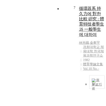
f
e
i
f
f
7
s
循環器系 持
t
a
e
久力에 對한
s
c
比較 硏究 : 體
a
c
t
r
育特技者學生
t
t
과 一般學生
s
에 대하여
t
e
l
r
l
林光鐵
,
金奉宇
r
e
a
경희대학교 체
e
i
육대학 한국체
t
r
.
육과학연구소
e
c
1982
s
l
r
.
體育學論文集
t
t
a
e
Vol.10 No.-
s
r
f
e
c
e
l
원
r
l
r
문보기
e
e
c
r
r
s
c
a
e
e
e
l
s
e
a
f
i
l