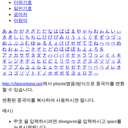
단위기호
일반기호
로마자
아랍어
あ
ぁ
か
が
さ
ざ
た
だ
な
は
ば
ぱ
ま
や
ゃ
ら
わ
ゎ
ん
い
ぃ
き
ぎ
し
じ
ち
ぢ
に
ひ
び
ぴ
み
り
う
ぅ
く
ぐ
す
ず
つ
づ
っ
ぬ
ふ
ぶ
ぷ
む
ゆ
ゅ
る
え
ぇ
け
げ
せ
ぜ
て
で
ね
へ
べ
ぺ
め
れ
お
ぉ
こ
ご
そ
ぞ
と
ど
の
ほ
ぼ
ぽ
も
よ
ょ
ろ
を
ア
ァ
カ
サ
ザ
タ
ダ
ナ
ハ
バ
パ
マ
ヤ
ャ
ラ
ワ
ヮ
ン
イ
ィ
キ
ギ
シ
ジ
チ
ヂ
ニ
ヒ
ビ
ピ
ミ
リ
ウ
ゥ
ク
グ
ス
ズ
ツ
ヅ
ッ
ヌ
フ
ブ
プ
ム
ユ
ュ
ル
エ
ェ
ケ
ゲ
セ
ゼ
テ
デ
ヘ
ベ
ペ
メ
レ
オ
ォ
コ
ゴ
ソ
ゾ
ト
ド
ノ
ホ
ボ
ポ
モ
ヨ
ョ
ロ
ヲ
―
http://chineseinput.net/
에서 pinyin(병음)방식으로 중국어를 변환
할 수 있습니다.
변환된 중국어를 복사하여 사용하시면 됩니다.
예시)
中文 을 입력하시려면
zhongwen
을 입력하시고 space를
누르시면됩니다.