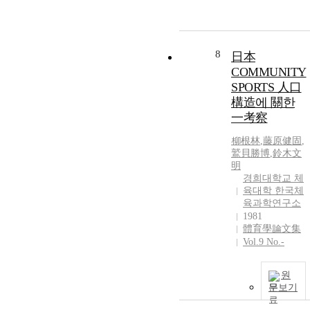
e
s
t
t
a
l
s
r
a
l
c
e
e
e
8
日本
r
t
COMMUNITY
i
SPORTS 人口
s
l
構造에 關한
t
f
一考察
f
c
.
e
柳根林
,
藤原健固
,
r
a
鷲貝勝博
,
鈴木文
i
?
t
c
明
I
l
경희대학교 체
e
t
e
육대학 한국체
t
r
육과학연구소
s
s
a
1981
i
i
s
體育學論文集
r
r
t
Vol.9 No.-
i
e
s
c
a
원
i
t
a
t
s
문보기
e