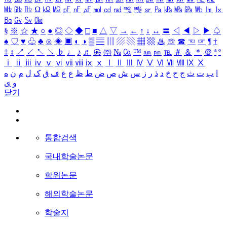
㎒
㎓
㎔
Ω
㏀
㏁
㎊
㎋
㎌
㏖
㏅
㎭
㎮
㎯
㏛
㎩
㎪
㎫
㎬
㏝
㏐
㏓
㏃
㏉
㏜
㏆
§
※
☆
★
○
●
◎
◇
◆
□
■
△
▽
→
←
↑
↓
↔
〓
◁
◀
▷
▶
♤
♠
♡
♥
♧
♣
⊙
◈
▣
◐
◑
▒
▤
▥
▨
▧
▦
▩
♨
☏
☎
☜
☞
¶
†
‡
↕
↗
↙
↖
↘
♭
♩
♪
♬
㉿
㈜
№
㏇
™
㏂
㏘
℡
＃
＆
＊
＠
ª
º
ⅰ
ⅱ
ⅲ
ⅳ
ⅴ
ⅵ
ⅶ
ⅷ
ⅸ
ⅹ
Ⅰ
Ⅱ
Ⅲ
Ⅳ
Ⅴ
Ⅵ
Ⅶ
Ⅷ
Ⅸ
Ⅹ
ا
ب
ت
ث
ج
ح
خ
د
ذ
ر
ز
س
ش
ص
ض
ط
ظ
ع
غ
ف
ق
ک
ل
م
ن
ه
و
ی
닫기
통합검색
국내학술논문
학위논문
해외학술논문
학술지