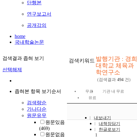
단행본
연구보고서
공개강의
home
국내학술논문
발행기관 : 경
검색결과 좁혀 보기
검색키워드
대학교 체육과
선택해제
학연구소
(검색결과
494
건)
좁혀본 항목 보기순서
무료
기관 내 무료
유료
검색량순
가나다순
원문유무
내보내기
원문있음
내책장담기
(469)
한글로보기
원문없음
1