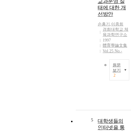
교과운영 실
e
태에 대한 개
i
선방안
f
f
e
i
손흥기
,
이종희
l
경희대학교 체
c
e
육과학연구소
a
1997
t
e
體育學論文集
i
Vol.25 No.-
t
a
원문
r
보기
f
2
t
s
c
e
e
t
s
t
r
l
e
s
e
5
t
대학생들의
a
인터넷을 통
a