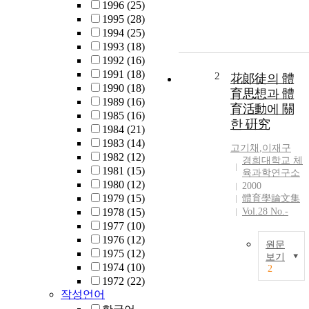
e
1996
(25)
1995
(28)
1994
(25)
r
1993
(18)
1992
(16)
1991
(18)
2
花郞徒의 體
s
1990
(18)
育思想과 體
e
1989
(16)
育活動에 關
1985
(16)
한 硏究
f
1984
(21)
t
1983
(14)
고기채
,
이재구
1982
(12)
경희대학교 체
i
1981
(15)
육과학연구소
s
1980
(12)
2000
s
1979
(15)
體育學論文集
t
1978
(15)
Vol.28 No.-
1977
(10)
1976
(12)
원문
1975
(12)
보기
1974
(10)
2
a
1972
(22)
작성언어
s
t