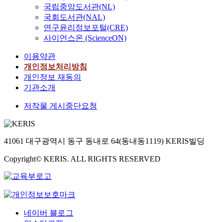
f
e
s
국립중앙도서관(NL)
i
i
a
i
국회도서관(NAL)
e
s
c
i
s
r
연구윤리정보포털(CRE)
a
c
.
a
f
t
사이언스온 (ScienceON)
l
f
f
s
a
t
e
i
이용약관
f
(
l
r
개인정보처리방침
i
s
l
f
e
t
c
t
개인정보 재동의
f
e
i
기관소개
i
t
r
t
e
e
e
r
e
i
저작물 게시중단요청
e
a
e
a
r
t
l
c
t
t
f
i
s
a
41061 대구광역시 동구 동내로 64(동내동1119) KERIS빌딩
t
)
e
t
s
e
a
e
Copyright© KERIS. ALL RIGHTS RESERVED
i
s
f
i
e
c
f
i
r
a
a
s
f
f
,
l
r
t
t
a
c
e
e
l
a
네이버 블로그
e
e
a
e