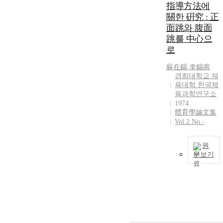
,
指導方法에
r
t
關한 硏究 : 正
f
a
面跳와 腹面
s
t
e
i
跳를 中心으
j
c
로
i
a
a
s
e
e
l
蘇在錫
,
李錫南
s
,
r
경희대학교 체
t
a
육대학 한국체
r
육과학연구소
t
i
1974
i
體育學論文集
l
r
Vol.2 No.-
l
a
a
a
r
s
)
e
원
s
t
a
a
문보기
a
l
l
a
t
i
t
i
a
i
t
l
e
s
s
e
z