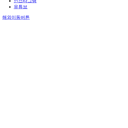
인스타그램
.
c
유튜브
l
e
a
a
i
s
s
해외이동버튼
t
r
i
t
i
r
e
a
r
t
l
i
s
a
e
a
s
i
r
i
a
t
r
i
c
r
a
z
t
a
e
l
s
a
e
t
e
e
t
s
s
a
i
e
i
f
s
r
s
f
c
e
a
.
a
l
l
t
t
l
i
.
r
l
s
i
s
t
f
t
i
i
f
s
c
e
i
a
c
r
r
r
l
r