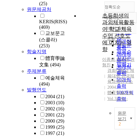
(25)
정확도순
원문제공처
초등학생의
내림차순
정확도
KERIS(RISS)
과외체육활동
순
(469)
이 학교 체육
10개씩 출력
내림차순
인기도
교보문고
수업 선호도
순
조회
(스콜라)
10개씩
에 미치는 영
연도순
(253)
출력
향
학술지명
제목순
20개씩
體育學論
저자순
이종희
,
한광령
,
권
출력
文集
(494)
발행기
형진
30개씩
경희대학교 체
주제분류
관순
출력
육대학 한국체
예술체육
50개씩
육과학연구소
(494)
출력
2004
발행연도
100개씩
體育學論文集
2004
(21)
Vol.32 No.-
출력
2003
(10)
2002
(16)
원문
2001
(22)
보기
2000
(29)
2
1999
(25)
1997
(21)