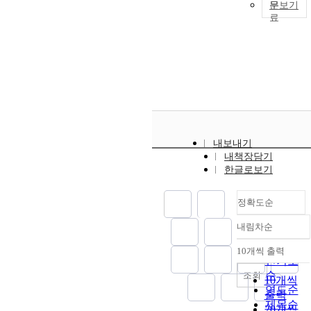
a
문보기
f
t
s
s
r
e
i
.
t
i
a
l
r
,
c
l
c
i
a
s
e
l
i
f
r
e
i
s
f
c
.
i
c
c
a
c
c
t
r
i
s
a
내보내기
i
e
e
e
t
내책장담기
s
s
.
f
i
한글로보기
t
c
e
c
r
l
a
.
e
i
.
정확도순
r
.
i
s
s
c
s
내림차순
i
.
정확도
e
t
순
r
t
10개씩 출력
내림차순
t
인기도
c
s
t
순
조회
e
10개씩
.
s
i
연도순
출력
a
e
s
제목순
f
e
20개씩
i