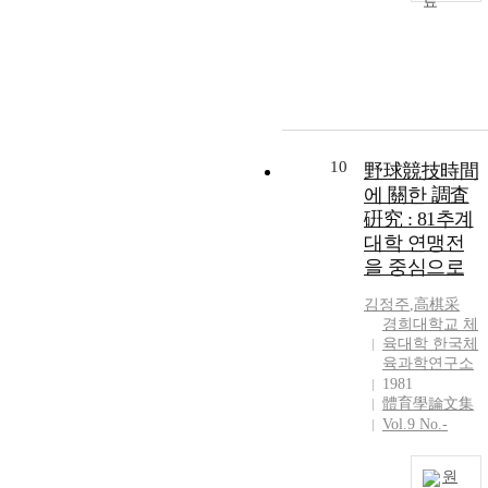
c
c
l
a
a
i
e
f
e
l
z
l
a
c
t
e
i
e
l
i
a
e
s
l
r
c
t
e
a
10
r
野球競技時間
a
l
i
c
에 關한 調査
t
e
t
l
t
a
i
i
硏究 : 81추계
c
e
대학 연맹전
i
r
i
을 중심으로
e
i
z
,
e
c
r
e
s
a
a
김정주
,
高棋采
r
l
t
t
경희대학교 체
e
e
i
i
육대학 한국체
a
c
육과학연구소
s
e
s
1981
e
l
體育學論文集
t
e
t
.
f
Vol.9 No.-
f
t
r
e
f
a
a
i
원
e
f
c
r