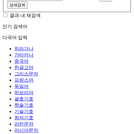
상세검색
결과 내 재검색
인기 검색어
다국어 입력
히라가나
가타카나
중국어
한글고어
그리스문자
프랑스어
독일어
히브리어
괄호기호
학술기호
기술기호
첨자기호
라틴문자
러시아문자