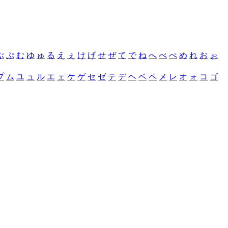
ぶ
ぷ
む
ゆ
ゅ
る
え
ぇ
け
げ
せ
ぜ
て
で
ね
へ
べ
ぺ
め
れ
お
ぉ
プ
ム
ユ
ュ
ル
エ
ェ
ケ
ゲ
セ
ゼ
テ
デ
ヘ
ベ
ペ
メ
レ
オ
ォ
コ
ゴ