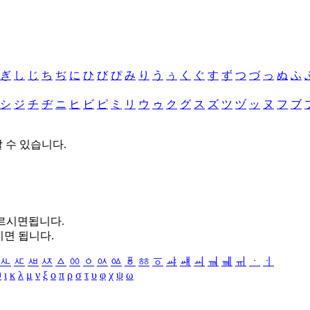
ぎ
し
じ
ち
ぢ
に
ひ
び
ぴ
み
り
う
ぅ
く
ぐ
す
ず
つ
づ
っ
ぬ
ふ
シ
ジ
チ
ヂ
ニ
ヒ
ビ
ピ
ミ
リ
ウ
ゥ
ク
グ
ス
ズ
ツ
ヅ
ッ
ヌ
フ
ブ
할 수 있습니다.
누르시면됩니다.
시면 됩니다.
ㅻ
ㅼ
ㅽ
ㅾ
ㅿ
ㆀ
ㆁ
ㆂ
ㆃ
ㆄ
ㆅ
ㆆ
ㆇ
ㆈ
ㆉ
ㆊ
ㆋ
ㆌ
ㆍ
ㆎ
θ
ι
κ
λ
μ
ν
ξ
ο
π
ρ
σ
τ
υ
φ
χ
ψ
ω