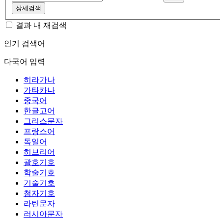
상세검색
결과 내 재검색
인기 검색어
다국어 입력
히라가나
가타카나
중국어
한글고어
그리스문자
프랑스어
독일어
히브리어
괄호기호
학술기호
기술기호
첨자기호
라틴문자
러시아문자