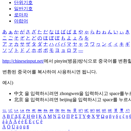
단위기호
일반기호
로마자
아랍어
あ
ぁ
か
が
さ
ざ
た
だ
な
は
ば
ぱ
ま
や
ゃ
ら
わ
ゎ
ん
い
ぃ
き
こ
ご
そ
ぞ
と
ど
の
ほ
ぼ
ぽ
も
よ
ょ
ろ
を
ア
ァ
カ
サ
ザ
タ
ダ
ナ
ハ
バ
パ
マ
ヤ
ャ
ラ
ワ
ヮ
ン
イ
ィ
キ
ギ
ソ
ゾ
ト
ド
ノ
ホ
ボ
ポ
モ
ヨ
ョ
ロ
ヲ
―
http://chineseinput.net/
에서 pinyin(병음)방식으로 중국어를 변환
변환된 중국어를 복사하여 사용하시면 됩니다.
예시)
中文 을 입력하시려면
zhongwen
을 입력하시고 space를
北京 을 입력하시려면
beijing
을 입력하시고 space를 누르
ㅥ
ㅦ
ㅧ
ㅨ
ㅩ
ㅪ
ㅫ
ㅬ
ㅭ
ㅮ
ㅯ
ㅰ
ㅱ
ㅲ
ㅳ
ㅴ
ㅵ
ㅶ
ㅷ
ㅸ
ㅹ
ㅺ
Α
Β
Γ
Δ
Ε
Ζ
Η
Θ
Ι
Κ
Λ
Μ
Ν
Ξ
Ο
Π
Ρ
Σ
Τ
Υ
Φ
Χ
Ψ
Ω
α
β
γ
δ
ε
ζ
η
á
à
Á
À
é
è
É
È
ç
Ç
ê
Ä
Ö
Ü
ä
ö
ü
ß