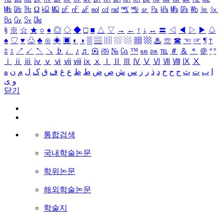
㎒
㎓
㎔
Ω
㏀
㏁
㎊
㎋
㎌
㏖
㏅
㎭
㎮
㎯
㏛
㎩
㎪
㎫
㎬
㏝
㏐
㏓
㏃
㏉
㏜
㏆
§
※
☆
★
○
●
◎
◇
◆
□
■
△
▽
→
←
↑
↓
↔
〓
◁
◀
▷
▶
♤
♠
♡
♥
♧
♣
⊙
◈
▣
◐
◑
▒
▤
▥
▨
▧
▦
▩
♨
☏
☎
☜
☞
¶
†
‡
↕
↗
↙
↖
↘
♭
♩
♪
♬
㉿
㈜
№
㏇
™
㏂
㏘
℡
＃
＆
＊
＠
ª
º
ⅰ
ⅱ
ⅲ
ⅳ
ⅴ
ⅵ
ⅶ
ⅷ
ⅸ
ⅹ
Ⅰ
Ⅱ
Ⅲ
Ⅳ
Ⅴ
Ⅵ
Ⅶ
Ⅷ
Ⅸ
Ⅹ
ا
ب
ت
ث
ج
ح
خ
د
ذ
ر
ز
س
ش
ص
ض
ط
ظ
ع
غ
ف
ق
ک
ل
م
ن
ه
و
ی
닫기
통합검색
국내학술논문
학위논문
해외학술논문
학술지