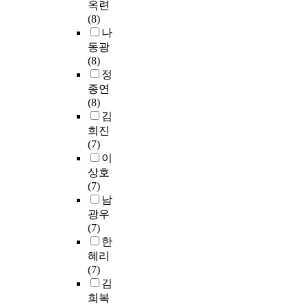
옥련
n
의
그
계
i
(8)
t
학
램
에
n
나
t
적
의
서
d
o
동광
측
세
자
u
a
(8)
면
가
기
c
n
정
에
지
조
e
a
종연
서
(
절
t
l
(8)
도
이
력
h
y
김
연
용
의
e
z
구
희진
교
매
f
e
가
(7)
육
개
o
t
집
이
,
효
l
h
중
상호
문
과
l
e
되
(7)
화
는
o
m
고
남
행
?
w
o
있
광우
사
연
i
t
다
(7)
,
구
n
i
.
한
이
의
g
v
그
혜리
벤
결
r
a
럼
(7)
트
과
e
t
으
김
)
,
s
i
로
유
희복
논
u
o