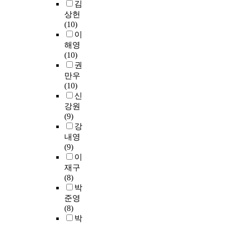
가
한
김
1
n
해
있
가
5
상헌
t
점
는
?
.
(10)
h
진
지
4
0
이
i
적
를
.
S
해영
s
으
알
어
t
(10)
t
로
아
머
a
권
r
관
보
니
t
만우
e
심
고
양
i
(10)
n
이
자
육
s
신
d
배
실
태
t
강원
,
가
행
도
i
(9)
i
되
되
와
c
강
t
고
었
유
s
내영
i
있
다
아
P
(9)
s
을
.
또
r
이
i
뿐
더
래
o
재구
m
만
불
유
g
(8)
p
아
어
능
r
박
o
니
홍
성
a
준영
r
라
보
간
m
(8)
t
대
프
의
t
박
a
체
로
관
o