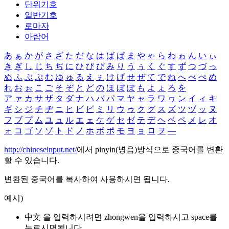
단위기호
일반기호
로마자
아랍어
あ
ぁ
か
が
さ
ざ
た
だ
な
は
ば
ぱ
ま
や
ゃ
ら
わ
ゎ
ん
い
ぃ
き
ぎ
し
じ
ち
ぢ
に
ひ
び
ぴ
み
り
う
ぅ
く
ぐ
す
ず
つ
づ
っ
ぬ
ふ
ぶ
ぷ
む
ゆ
ゅ
る
え
ぇ
け
げ
せ
ぜ
て
で
ね
へ
べ
ぺ
め
れ
お
ぉ
こ
ご
そ
ぞ
と
ど
の
ほ
ぼ
ぽ
も
よ
ょ
ろ
を
ア
ァ
カ
サ
ザ
タ
ダ
ナ
ハ
バ
パ
マ
ヤ
ャ
ラ
ワ
ヮ
ン
イ
ィ
キ
ギ
シ
ジ
チ
ヂ
ニ
ヒ
ビ
ピ
ミ
リ
ウ
ゥ
ク
グ
ス
ズ
ツ
ヅ
ッ
ヌ
フ
ブ
プ
ム
ユ
ュ
ル
エ
ェ
ケ
ゲ
セ
ゼ
テ
デ
ヘ
ベ
ペ
メ
レ
オ
ォ
コ
ゴ
ソ
ゾ
ト
ド
ノ
ホ
ボ
ポ
モ
ヨ
ョ
ロ
ヲ
―
http://chineseinput.net/
에서 pinyin(병음)방식으로 중국어를 변환
할 수 있습니다.
변환된 중국어를 복사하여 사용하시면 됩니다.
예시)
中文 을 입력하시려면
zhongwen
을 입력하시고 space를
누르시면됩니다.