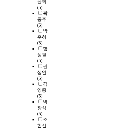
s
윤희
통
학
나
S
f
(5)
해
교
타
w
o
곽
무
학
나
i
r
용
동주
부
지
t
l
치
(5)
생
않
c
e
료
박
과
았
h
a
의
훈하
대
으
W
r
현
(5)
학
며
a
n
황
함
원
어
l
i
연
성필
생
머
l
n
구
(5)
을
니
,
g
에
권
대
의
C
K
더
상인
상
학
u
o
깊
(5)
으
력
s
r
은
김
로
에
t
e
관
2
영종
따
o
a
심
0
(5)
른
m
n
이
1
박
양
e
a
필
0
장식
육
r
n
요
년
(5)
태
S
d
하
3
조
도
a
t
다
월
현선
결
t
o
.