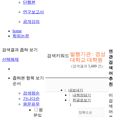
단행본
연구보고서
공개강의
home
학위논문
검색결과 좁혀 보기
연
발행기관 : 경성
검색키워드
관
대학교 대학원
선택해제
검
(검색결과
5,609
건)
색
어
좁혀본 항목 보기
추
순서
천
내보내기
검색량순
이
내책장담기
가나다순
한글로보기
검
원문유무
1
색
원
어
정확도순
문있