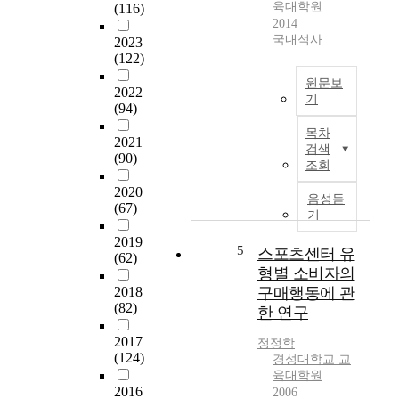
육대학원
(116)
r
2014
t
국내석사
2023
i
(122)
c
원문보
l
2022
기
e
(94)
본
,
목차
연
2021
t
검색
(90)
구
o
조회
는
i
2020
자
d
음성듣
(67)
기
e
기
조
n
2019
절
t
5
스포츠센터 유
(62)
력
i
형별 소비자의
의
f
2018
구매행동에 관
매
y
(82)
한 연구
개
t
변
h
2017
정정학
인
e
(124)
경성대학교 교
효
e
육대학원
과
2016
f
2006