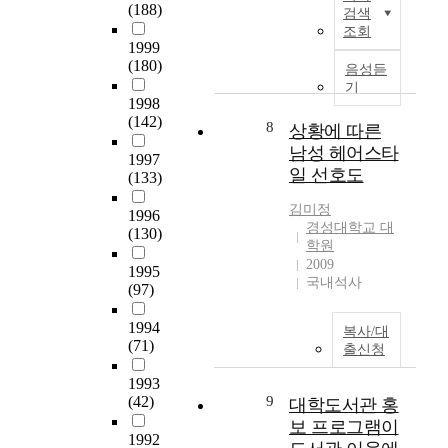
h
현
(188)
과
검색
s
e
대
조회
를
t
p
의
1999
구
o
o
(180)
학
음성듣
체
m
p
의
기
적
e
1998
u
보
으
r
(142)
l
조
8
상황에 따른
로
s
a
치
남성 헤어스타
검
a
1997
r
료
일 선호도
증
t
(133)
i
수
하
i
t
단
김미정
고
1996
s
y
으
경성대학교 대
(130)
자
f
o
로
학원
하
a
f
2009
혹
1995
는
c
국내석사
t
은
(97)
데
t
h
바
목
i
e
쁜
1994
복사/대
적
o
K
(71)
지
출신청
이
n
o
친
있
a
1993
r
생
다
n
(42)
9
대학도서관 홍
e
활
.
d
a
보 프로그램이
에
연
t
1992
n
서