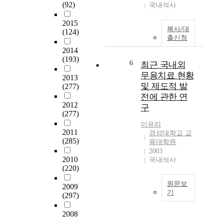
(92)
를
국내석사
f
통
e
2015
해
c
복사/대
(124)
유
t
출신청
아
s
2014
또
o
(193)
6
래
최근 국내외
f
유
t
무용치료 현황
2013
능
h
및 제도적 발
(277)
성
e
전에 관한 연
이
s
2012
구
발
e
(277)
달
r
이유리
하
2011
v
경성대학교 교
(285)
며
i
육대학원
,
2003
c
2010
국내석사
어
e
(220)
머
q
니
u
원문보
2009
양
a
기
(297)
육
l
오
태
i
2008
늘