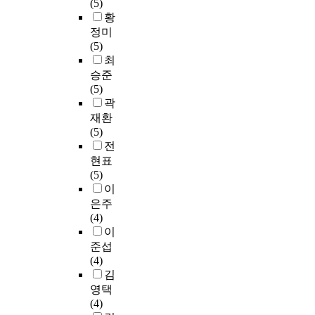
1
(5)
과
i
f
무
5
황
에
s
i
용
일
정미
서
f
n
치
부
(5)
는
a
d
료
터
최
애
c
w
는
2
정
승준
t
a
표
1
적
(5)
i
y
현
일
,
곽
o
s
과
까
자
재환
n
t
의
지
율
(5)
a
o
사
웹
적
전
n
a
소
서
양
d
현표
d
통
베
육
C
(5)
d
의
이
태
u
이
r
무
를
도
s
은주
e
용
실
에
t
(4)
s
움
시
서
o
이
s
직
하
만
m
준섭
t
임
였
유
e
(4)
h
고
으
의
r
김
e
유
며
미
L
영택
d
의
,
한
o
(4)
i
기
최
차
y