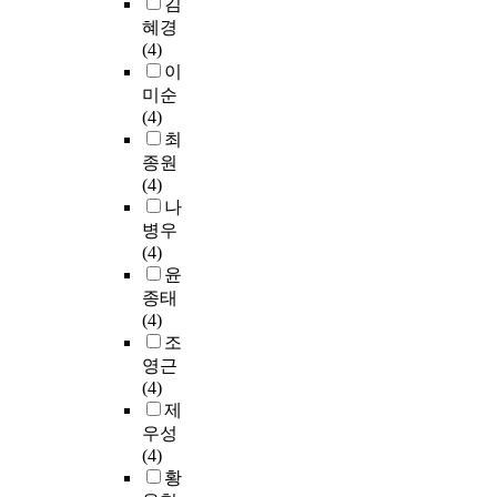
김
f
능
종
이
a
혜경
f
을
적
가
l
(4)
i
가
으
있
t
이
c
지
로
는
y
미순
u
고
4
것
a
(4)
l
정
4
으
c
최
t
신
9
로
c
종원
i
과
명
나
o
(4)
e
신
의
타
r
나
s
체
설
났
d
병우
f
의
문
는
i
(4)
a
조
지
데
n
윤
c
화
를
‘
g
e
종태
를
실
애
t
d
(4)
이
증
정
o
b
조
루
분
적
b
y
영근
고
석
양
a
V
(4)
현
하
육
c
i
제
대
였
태
k
e
물
우성
다
도
g
t
질
(4)
.
’
r
n
사
황
분
에
o
a