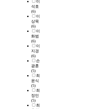
무
e
이
,
료
영
에
r
석호
a
의
향
따
e
(6)
n
중
을
른
n
이
d
요
미
어
c
상묵
r
성
치
머
e
(6)
e
을
는
니
i
이
m
깨
지
양
n
화범
o
닫
도
육
S
(6)
t
고
알
태
e
이
i
원
아
도
r
지경
v
리
보
결
v
(6)
a
를
았
과
i
손
t
이
다
에
c
광훈
i
해
.
서
e
(5)
n
하
연
는
Q
최
g
고
구
유
u
윤식
f
제
를
의
a
(5)
a
도
위
미
l
최
c
적
해
한
i
t
정민
분
경
차
t
o
(5)
석
성
이
y
r
최
을
대
가
,