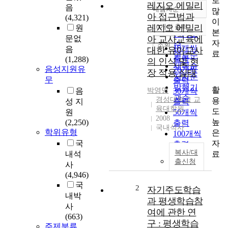
로
레지오 에밀리
음
내림차순
많
정확도
아 접근법과
(4,321)
이
순
레지오 에밀리
10개씩 출력
원
내림차순
본
인기도
문없
아 교사교육에
자
순
조회
10개씩
음
대한 유아교사
료
연도순
출력
(1,288)
의 인식 및 현
제목순
음성지원유
20개씩
장 적용 실태
저자순
무
출력
발행기
활
음
박영명
30개씩
관순
경성대학교 교
용
성 지
출력
육대학원
도
원
50개씩
2008
높
(2,250)
출력
국내석사
학위유형
은
100개씩
자
국
출력
복사/대
료
내석
출신청
사
(4,946)
국
2
자기주도학습
내박
과 평생학습참
사
여에 관한 연
(663)
구 : 평생학습
주제분류