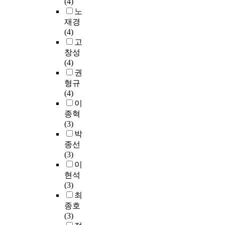
업
(4)
r
s
한
생
과
노
e
s
자
들
전
재경
n
o
기
일
문
(4)
c
f
자
수
대
고
e
l
신
록
학
i
창성
e
을
도
졸
n
(4)
a
자
서
업
s
권
r
유
관
집
e
형규
n
롭
을
단
r
(4)
i
게
더
간
v
이
n
창
많
에
i
종혁
g
조
이
차
c
(3)
K
할
이
이
e
박
o
수
용
를
q
종선
r
있
하
보
u
(3)
e
고
고
이
a
이
a
그
있
고
l
현석
n
룹
으
‘
i
(3)
.
내
며
자
t
최
W
에
,
율
y
종호
h
타
홍
적
,
(3)
i
인
보
양
f