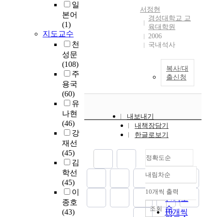
t
일
늘
관
(
m
서정현
h
고
본어
의
연
경성대학교 교
b
e
있
(1)
다
육대학원
령
e
e
지도교수
다
양
2006
,
r
r
.
천
국내석사
한
학
s
a
현
성문
홍
력
o
o
대
(108)
보
,
f
복사/대
f
인
주
프
취
g
출신청
g
들
용국
로
업
o
l
의
(60)
그
유
l
o
심
유
램
무
f
b
신
의
나현
)
d
내보내기
a
장
효
(46)
에
r
내책장담기
l
애
과
강
따
한글로보기
i
i
의
를
재선
른
v
z
치
알
(45)
양
i
정확도순
a
유
아
김
육
n
t
,
보
학선
태
g
내림차순
정확도
i
질
는
(45)
도
r
o
순
병
것
이
10개씩 출력
의
a
내림차순
n
인기도
치
이
종호
차
n
,
료
순
조회
다
(43)
10개씩
이
g
a