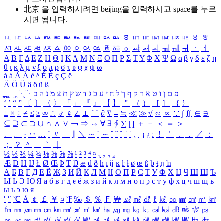
北京 을 입력하시려면
beijing
을 입력하시고 space를 누르
시면 됩니다.
ㅥ
ㅦ
ㅧ
ㅨ
ㅩ
ㅪ
ㅫ
ㅬ
ㅭ
ㅮ
ㅯ
ㅰ
ㅱ
ㅲ
ㅳ
ㅴ
ㅵ
ㅶ
ㅷ
ㅸ
ㅹ
ㅺ
ㅻ
ㅼ
ㅽ
ㅾ
ㅿ
ㆀ
ㆁ
ㆂ
ㆃ
ㆄ
ㆅ
ㆆ
ㆇ
ㆈ
ㆉ
ㆊ
ㆋ
ㆌ
ㆍ
ㆎ
Α
Β
Γ
Δ
Ε
Ζ
Η
Θ
Ι
Κ
Λ
Μ
Ν
Ξ
Ο
Π
Ρ
Σ
Τ
Υ
Φ
Χ
Ψ
Ω
α
β
γ
δ
ε
ζ
η
θ
ι
κ
λ
μ
ν
ξ
ο
π
ρ
σ
τ
υ
φ
χ
ψ
ω
á
à
Á
À
é
è
É
È
ç
Ç
ê
Ä
Ö
Ü
ä
ö
ü
ß
ְ
ֳ
ֲ
ֱ
ָ
ַ
ֵ
ֶ
ִ
ֹ
ּ
ֻ
ׂ
ׁ
ּ
ב
ה
נ
מ
צ
ת
ץ
ש
ד
ג
כ
ע
י
ח
ל
ך
ף
ק
ר
א
ט
ו
ן
ם
פ
‘
’
“
”
〔
〕
〈
〉
「
」
『
』
【
】
＂
（
）
［
］
｛
｝
±
×
÷
≠
≤
≥
∞
∴
♂
♀
∠
⊥
⌒
∂
∇
≡
≒
≪
≫
√
∽
∝
∵
∫
∬
∈
∋
⊆
⊇
⊂
⊃
∪
∩
∧
∨
￢
⇒
⇔
∀
∃
∮
∑
∏
＋
－
＜
＝
＞
、
。
·
‥
…
¨
〃
―
∥
＼
∼
´
～
ˇ
˘
˝
˚
˙
¸
˛
¡
¿
ː
！
＇
，
．
／
：
；
？
＾
＿
｀
｜
½
⅓
⅔
¼
¾
⅛
⅜
⅝
⅞
¹
²
³
⁴
ⁿ
₁
₂
₃
₄
Æ
Ð
Ħ
Ĳ
Ł
Ø
Œ
Þ
Ŧ
Ŋ
æ
đ
ð
ħ
ı
ĳ
ĸ
ŀ
ł
ø
œ
ß
þ
ŧ
ŋ
ŉ
А
Б
В
Г
Д
Е
Ё
Ж
З
И
Й
К
Л
М
Н
О
П
Р
С
Т
У
Ф
Х
Ц
Ч
Ш
Щ
Ъ
Ы
Ь
Э
Ю
Я
а
б
в
г
д
е
ё
ж
з
и
й
к
л
м
н
о
п
р
с
т
у
ф
х
ц
ч
ш
щ
ъ
ы
ь
э
ю
я
′
″
℃
Å
￠
￡
￥
¤
℉
‰
＄
％
Ｆ
￦
㎕
㎖
㎗
ℓ
㎘
㏄
㎣
㎤
㎥
㎦
㎙
㎚
㎛
㎜
㎝
㎞
㎟
㎠
㎡
㎢
㏊
㎍
㎎
㎏
㏏
㎈
㎉
㏈
㎧
㎨
㎰
㎱
㎲
㎳
㎴
㎵
㎶
㎷
㎸
㎹
㎀
㎁
㎂
㎃
㎄
㎺
㎻
㎽
㎾
㎿
㎐
㎑