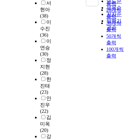
의
연도순
.
서
는
출력
e
n
한
제목순
구
?
현아
20개씩
s
d
방
저자순
체
2
(38)
w
출력
t
법
적
발행기
.
이
e
30개씩
h
으
으
관순
유
수진
r
출력
e
로
로
아
(36)
e
50개씩
n
예
,
의
이
s
출력
u
술
본
일
u
연승
100개씩
m
세
연
반
r
(30)
출력
b
라
구
적
v
정
e
피
는
배
e
지현
r
는
대
경
y
(28)
o
정
학
(
e
한
f
신
도
성
d
진태
s
과
서
별
,
(23)
t
신
관
,
a
안
u
체
에
연
n
진우
d
의
서
령
d
(22)
e
통
실
)
s
김
n
합
시
에
t
미옥
t
적
하
따
a
(20)
s
인
고
른
t
강
w
치
있