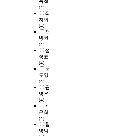
회
옥철
석
서
u
m
의
(4)
결
는
n
e
병
최
과
대
d
s
폐
지희
,
학
v
e
속
(4)
도
원
a
s
에
전
서
졸
r
t
서
병환
관
업
i
u
심
(4)
홍
과
a
d
신
정
보
고
b
e
의
프
장표
등
l
n
안
로
(4)
학
e
t
정
그
문
교
s
s
과
램
도영
졸
I
i
정
에
(4)
업
n
n
화
참
윤
집
t
t
에
가
병우
단
h
h
도
한
(4)
간
e
e
움
경
최
,
d
p
을
험
은희
대
i
r
준
이
(4)
학
f
o
다
많
황
원
f
c
.
은
졸
병익
e
e
또
학