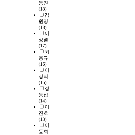
또
i
동진
a
료
는
래
s
(18)
n
적
홍
유
t
김
t
가
보
능
i
원명
i
치
프
성
c
(18)
n
로
로
의
s
이
g
활
그
차
w
상열
t
발
램
이
e
(17)
o
히
의
는
r
최
l
이
참
어
e
e
용규
루
가
떠
p
a
(16)
어
여
한
r
r
이
지
부
가
o
n
상식
고
에
?
c
K
(15)
있
따
3
e
o
정
다
라
.
s
r
.
동섭
도
유
s
e
최
(14)
서
아
e
a
근
이
관
의
d
n
예
진호
직
일
u
i
술
(13)
접
반
s
n
치
이
방
적
i
V
료
동희
문
배
n