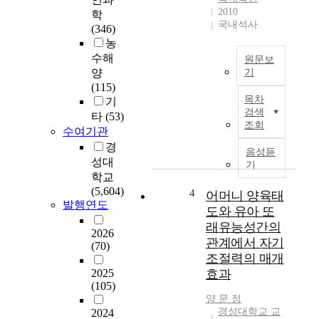
2010
학
국내석사
(346)
농
수해
원문보
양
기
(115)
T
목차
기
h
검색
타
(53)
e
조회
수여기관
p
경
u
음성듣
성대
r
기
p
학교
o
(5,604)
4
어머니 양육태
발행연도
s
도와 유아 또
e
래유능성간의
2026
o
관계에서 자기
(70)
f
조절력의 매개
t
2025
효과
h
(105)
i
양 문 정
s
경성대학교 교
2024
a