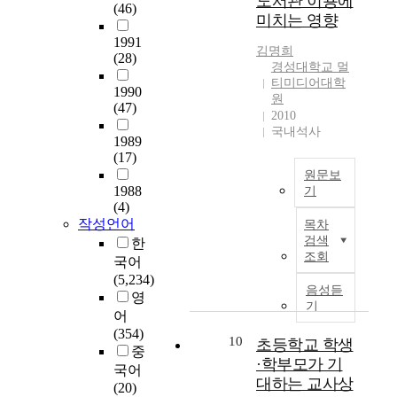
도서관 이용에
구
h
(46)
l
의
미치는 영향
문
e
a
활
제
1991
c
n
력
김명희
(28)
는
u
g
경성대학교 멀
소
다
s
티미디어대학
u
를
1990
음
t
원
a
찾
(47)
과
o
2010
g
기
같
m
국내석사
e
위
1989
다
e
i
(17)
하
.
r
s
여
원문보
1
l
1988
i
기
대
.
o
(4)
n
체
본
유
y
작성언어
목차
c
의
연
아
a
검색
한
r
학
구
어
l
조회
국어
e
에
의
머
t
(5,234)
a
의
목
니
y
음성듣
영
s
존
적
의
기
,
i
어
하
은
일
2
n
(354)
는
대
10
반
초등학교 학생
7
g
중
사
학
적
4
·학부모가 기
i
국어
례
도
배
m
대하는 교사상
n
(20)
가
서
경
e