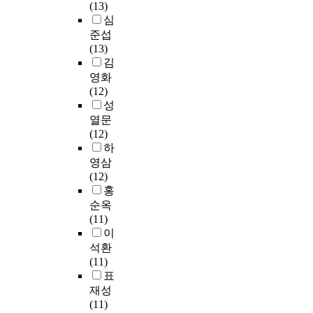
i
의
(13)
,
경
g
e
한
심
도
(
S
t
분
준섭
서
성
P
n
야
(13)
관
별
S
a
인
김
홈
,
S
m
무
페
영화
연
/
i
용
이
(12)
령
P
s
치
지
성
)
C
a
료
이
열문
에
+
l
에
용
(12)
따
W
s
관
,
하
른
i
o
한
도
영삼
자
n
o
연
서
(12)
기
d
n
구
관
홍
조
o
t
는
서
순옥
절
w
h
무
비
(11)
력
V
e
용
스
이
의
e
r
전
이
차
석환
r
i
공
용
이
(11)
s
s
자
에
는
표
i
e
들
차
어
재성
o
.
에
이
떠
(11)
n
I
의