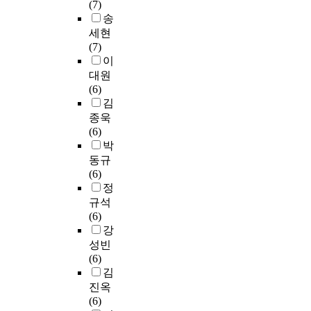
,
형
(7)
의
l
n
무
별
송
및
t
s
용
참
세현
결
s
,
전
가
(7)
론
.
d
공
개
이
은
1
e
자
수
대원
다
.
m
는
가
(6)
음
C
o
예
1
김
과
o
t
술
4
종욱
같
n
i
분
개
(6)
다
c
v
야
의
박
.
l
a
로
도
첫
동규
u
t
서
서
째
(6)
s
i
의
관
어
정
i
n
무
서
머
규석
o
g
용
비
니
(6)
n
f
학
스
연
강
1
a
은
이
령
)
성빈
c
물
용
과
D
(6)
t
론
에
취
i
김
o
무
어
업
f
진옥
r
용
떠
유
f
(6)
s
치
한