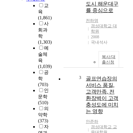
도시 해운대구
교
를 중심으로
육
(1,861)
전하영
사
경성대학교 대
회과
학원
학
2008
(1,303)
국내석사
예
술체
복사/대
육
출신청
(1,039)
공
3
골프연습장의
학
(703)
서비스 품질,
인
고객만족, 전
문학
환장벽이 고객
(510)
충성도에 미치
의
는 영향
약학
(373)
안준하
자
경성대학교 교
육대학원
연과