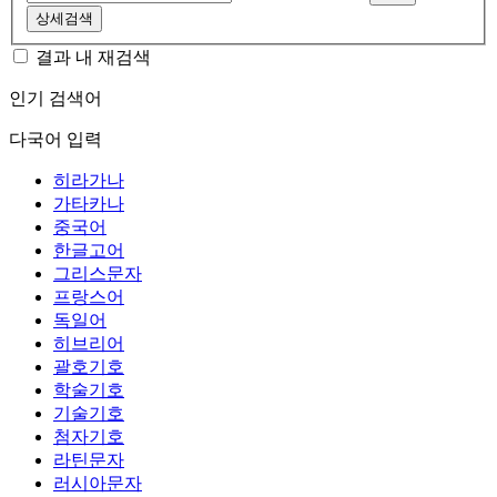
상세검색
결과 내 재검색
인기 검색어
다국어 입력
히라가나
가타카나
중국어
한글고어
그리스문자
프랑스어
독일어
히브리어
괄호기호
학술기호
기술기호
첨자기호
라틴문자
러시아문자