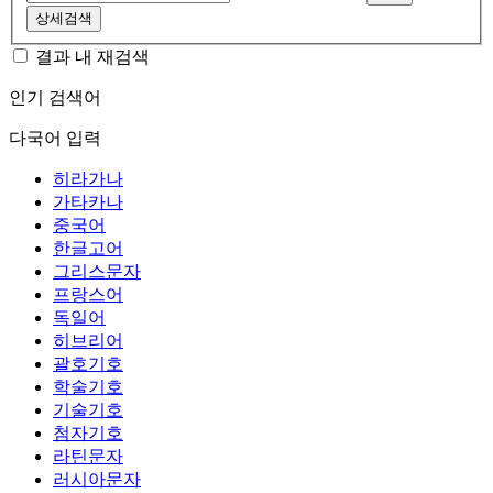
상세검색
결과 내 재검색
인기 검색어
다국어 입력
히라가나
가타카나
중국어
한글고어
그리스문자
프랑스어
독일어
히브리어
괄호기호
학술기호
기술기호
첨자기호
라틴문자
러시아문자