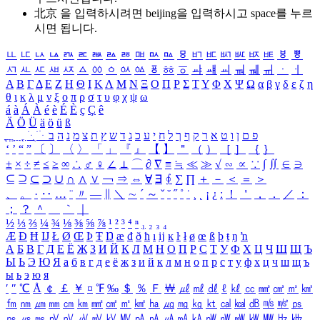
北京 을 입력하시려면
beijing
을 입력하시고 space를 누르
시면 됩니다.
ㅥ
ㅦ
ㅧ
ㅨ
ㅩ
ㅪ
ㅫ
ㅬ
ㅭ
ㅮ
ㅯ
ㅰ
ㅱ
ㅲ
ㅳ
ㅴ
ㅵ
ㅶ
ㅷ
ㅸ
ㅹ
ㅺ
ㅻ
ㅼ
ㅽ
ㅾ
ㅿ
ㆀ
ㆁ
ㆂ
ㆃ
ㆄ
ㆅ
ㆆ
ㆇ
ㆈ
ㆉ
ㆊ
ㆋ
ㆌ
ㆍ
ㆎ
Α
Β
Γ
Δ
Ε
Ζ
Η
Θ
Ι
Κ
Λ
Μ
Ν
Ξ
Ο
Π
Ρ
Σ
Τ
Υ
Φ
Χ
Ψ
Ω
α
β
γ
δ
ε
ζ
η
θ
ι
κ
λ
μ
ν
ξ
ο
π
ρ
σ
τ
υ
φ
χ
ψ
ω
á
à
Á
À
é
è
É
È
ç
Ç
ê
Ä
Ö
Ü
ä
ö
ü
ß
ְ
ֳ
ֲ
ֱ
ָ
ַ
ֵ
ֶ
ִ
ֹ
ּ
ֻ
ׂ
ׁ
ּ
ב
ה
נ
מ
צ
ת
ץ
ש
ד
ג
כ
ע
י
ח
ל
ך
ף
ק
ר
א
ט
ו
ן
ם
פ
‘
’
“
”
〔
〕
〈
〉
「
」
『
』
【
】
＂
（
）
［
］
｛
｝
±
×
÷
≠
≤
≥
∞
∴
♂
♀
∠
⊥
⌒
∂
∇
≡
≒
≪
≫
√
∽
∝
∵
∫
∬
∈
∋
⊆
⊇
⊂
⊃
∪
∩
∧
∨
￢
⇒
⇔
∀
∃
∮
∑
∏
＋
－
＜
＝
＞
、
。
·
‥
…
¨
〃
―
∥
＼
∼
´
～
ˇ
˘
˝
˚
˙
¸
˛
¡
¿
ː
！
＇
，
．
／
：
；
？
＾
＿
｀
｜
½
⅓
⅔
¼
¾
⅛
⅜
⅝
⅞
¹
²
³
⁴
ⁿ
₁
₂
₃
₄
Æ
Ð
Ħ
Ĳ
Ł
Ø
Œ
Þ
Ŧ
Ŋ
æ
đ
ð
ħ
ı
ĳ
ĸ
ŀ
ł
ø
œ
ß
þ
ŧ
ŋ
ŉ
А
Б
В
Г
Д
Е
Ё
Ж
З
И
Й
К
Л
М
Н
О
П
Р
С
Т
У
Ф
Х
Ц
Ч
Ш
Щ
Ъ
Ы
Ь
Э
Ю
Я
а
б
в
г
д
е
ё
ж
з
и
й
к
л
м
н
о
п
р
с
т
у
ф
х
ц
ч
ш
щ
ъ
ы
ь
э
ю
я
′
″
℃
Å
￠
￡
￥
¤
℉
‰
＄
％
Ｆ
￦
㎕
㎖
㎗
ℓ
㎘
㏄
㎣
㎤
㎥
㎦
㎙
㎚
㎛
㎜
㎝
㎞
㎟
㎠
㎡
㎢
㏊
㎍
㎎
㎏
㏏
㎈
㎉
㏈
㎧
㎨
㎰
㎱
㎲
㎳
㎴
㎵
㎶
㎷
㎸
㎹
㎀
㎁
㎂
㎃
㎄
㎺
㎻
㎽
㎾
㎿
㎐
㎑