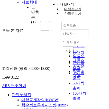
자료형태
내보내기
내책장담기
단행
한글로보기
본
(1)
정확도순
오늘 본 자료
내림차순
정확도
순
10개씩 출력
내림차순
인기도
순
조회
10개씩
연도순
출력
제목순
20개씩
저자순
출력
고객센터 (평일: 09:00~18:00)
발행기
30개씩
관순
1599-3122
출력
50개씩
ARS 번호안내
출력
100개씩
관련누리집
출력
대학공개강의(KOCW)
학술정보통계시스템(Rinfo)