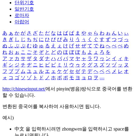
단위기호
일반기호
로마자
아랍어
あ
ぁ
か
が
さ
ざ
た
だ
な
は
ば
ぱ
ま
や
ゃ
ら
わ
ゎ
ん
い
ぃ
き
ぎ
し
じ
ち
ぢ
に
ひ
び
ぴ
み
り
う
ぅ
く
ぐ
す
ず
つ
づ
っ
ぬ
ふ
ぶ
ぷ
む
ゆ
ゅ
る
え
ぇ
け
げ
せ
ぜ
て
で
ね
へ
べ
ぺ
め
れ
お
ぉ
こ
ご
そ
ぞ
と
ど
の
ほ
ぼ
ぽ
も
よ
ょ
ろ
を
ア
ァ
カ
サ
ザ
タ
ダ
ナ
ハ
バ
パ
マ
ヤ
ャ
ラ
ワ
ヮ
ン
イ
ィ
キ
ギ
シ
ジ
チ
ヂ
ニ
ヒ
ビ
ピ
ミ
リ
ウ
ゥ
ク
グ
ス
ズ
ツ
ヅ
ッ
ヌ
フ
ブ
プ
ム
ユ
ュ
ル
エ
ェ
ケ
ゲ
セ
ゼ
テ
デ
ヘ
ベ
ペ
メ
レ
オ
ォ
コ
ゴ
ソ
ゾ
ト
ド
ノ
ホ
ボ
ポ
モ
ヨ
ョ
ロ
ヲ
―
http://chineseinput.net/
에서 pinyin(병음)방식으로 중국어를 변환
할 수 있습니다.
변환된 중국어를 복사하여 사용하시면 됩니다.
예시)
中文 을 입력하시려면
zhongwen
을 입력하시고 space를
누르시면됩니다.