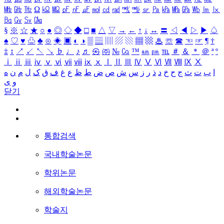
㎒
㎓
㎔
Ω
㏀
㏁
㎊
㎋
㎌
㏖
㏅
㎭
㎮
㎯
㏛
㎩
㎪
㎫
㎬
㏝
㏐
㏓
㏃
㏉
㏜
㏆
§
※
☆
★
○
●
◎
◇
◆
□
■
△
▽
→
←
↑
↓
↔
〓
◁
◀
▷
▶
♤
♠
♡
♥
♧
♣
⊙
◈
▣
◐
◑
▒
▤
▥
▨
▧
▦
▩
♨
☏
☎
☜
☞
¶
†
‡
↕
↗
↙
↖
↘
♭
♩
♪
♬
㉿
㈜
№
㏇
™
㏂
㏘
℡
＃
＆
＊
＠
ª
º
ⅰ
ⅱ
ⅲ
ⅳ
ⅴ
ⅵ
ⅶ
ⅷ
ⅸ
ⅹ
Ⅰ
Ⅱ
Ⅲ
Ⅳ
Ⅴ
Ⅵ
Ⅶ
Ⅷ
Ⅸ
Ⅹ
ا
ب
ت
ث
ج
ح
خ
د
ذ
ر
ز
س
ش
ص
ض
ط
ظ
ع
غ
ف
ق
ک
ل
م
ن
ه
و
ی
닫기
통합검색
국내학술논문
학위논문
해외학술논문
학술지