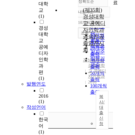
정확도순
료
대학
(제35회)
교
내림차순
정확도
(1)
경성대학
순
10개씩 출력
교 공예디
내림차순
인기도
경성
자인학과
순
조회
대학
10개씩
금속전공
연도순
교
출력
졸업전시
제목순
공예
20개씩
회
저자순
디자
출력
발행기
인학
경성대학교
30개씩
관순
과
경성대학
출력
교 공예디
편
50개씩
자인학과
(1)
출력
2016
발행연도
100개씩
출력
2016
복
(1)
사/
작성언어
대
출
신
한국
청
어
(1)