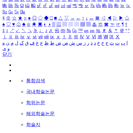
㎒
㎓
㎔
Ω
㏀
㏁
㎊
㎋
㎌
㏖
㏅
㎭
㎮
㎯
㏛
㎩
㎪
㎫
㎬
㏝
㏐
㏓
㏃
㏉
㏜
㏆
§
※
☆
★
○
●
◎
◇
◆
□
■
△
▽
→
←
↑
↓
↔
〓
◁
◀
▷
▶
♤
♠
♡
♥
♧
♣
⊙
◈
▣
◐
◑
▒
▤
▥
▨
▧
▦
▩
♨
☏
☎
☜
☞
¶
†
‡
↕
↗
↙
↖
↘
♭
♩
♪
♬
㉿
㈜
№
㏇
™
㏂
㏘
℡
＃
＆
＊
＠
ª
º
ⅰ
ⅱ
ⅲ
ⅳ
ⅴ
ⅵ
ⅶ
ⅷ
ⅸ
ⅹ
Ⅰ
Ⅱ
Ⅲ
Ⅳ
Ⅴ
Ⅵ
Ⅶ
Ⅷ
Ⅸ
Ⅹ
ا
ب
ت
ث
ج
ح
خ
د
ذ
ر
ز
س
ش
ص
ض
ط
ظ
ع
غ
ف
ق
ک
ل
م
ن
ه
و
ی
닫기
통합검색
국내학술논문
학위논문
해외학술논문
학술지