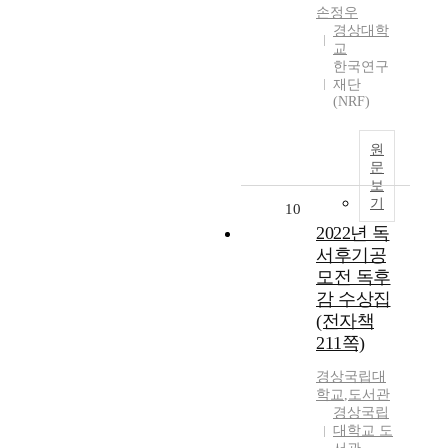
손정우
경상대학
교
한국연구
재단
(NRF)
원
문
보
기
10
2022년 독
서후기공
모전 독후
감 수상집
(전자책
211쪽)
경상국립대
학교
,
도서관
경상국립
대학교 도