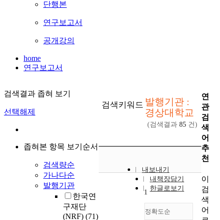
단행본
연구보고서
공개강의
home
연구보고서
검색결과 좁혀 보기
연
발행기관 :
검색키워드
관
경상대학교
선택해제
검
(검색결과
85
건)
색
어
좁혀본 항목 보기순서
추
천
검색량순
내보내기
가나다순
이
내책장담기
발행기관
한글로보기
검
1
한국연
색
구재단
어
정확도순
(NRF)
(71)