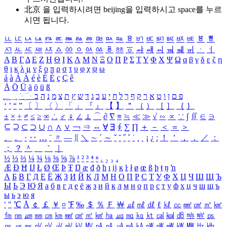
北京 을 입력하시려면
beijing
을 입력하시고 space를 누르
시면 됩니다.
ㅥ
ㅦ
ㅧ
ㅨ
ㅩ
ㅪ
ㅫ
ㅬ
ㅭ
ㅮ
ㅯ
ㅰ
ㅱ
ㅲ
ㅳ
ㅴ
ㅵ
ㅶ
ㅷ
ㅸ
ㅹ
ㅺ
ㅻ
ㅼ
ㅽ
ㅾ
ㅿ
ㆀ
ㆁ
ㆂ
ㆃ
ㆄ
ㆅ
ㆆ
ㆇ
ㆈ
ㆉ
ㆊ
ㆋ
ㆌ
ㆍ
ㆎ
Α
Β
Γ
Δ
Ε
Ζ
Η
Θ
Ι
Κ
Λ
Μ
Ν
Ξ
Ο
Π
Ρ
Σ
Τ
Υ
Φ
Χ
Ψ
Ω
α
β
γ
δ
ε
ζ
η
θ
ι
κ
λ
μ
ν
ξ
ο
π
ρ
σ
τ
υ
φ
χ
ψ
ω
á
à
Á
À
é
è
É
È
ç
Ç
ê
Ä
Ö
Ü
ä
ö
ü
ß
ְ
ֳ
ֲ
ֱ
ָ
ַ
ֵ
ֶ
ִ
ֹ
ּ
ֻ
ׂ
ׁ
ּ
ב
ה
נ
מ
צ
ת
ץ
ש
ד
ג
כ
ע
י
ח
ל
ך
ף
ק
ר
א
ט
ו
ן
ם
פ
‘
’
“
”
〔
〕
〈
〉
「
」
『
』
【
】
＂
（
）
［
］
｛
｝
±
×
÷
≠
≤
≥
∞
∴
♂
♀
∠
⊥
⌒
∂
∇
≡
≒
≪
≫
√
∽
∝
∵
∫
∬
∈
∋
⊆
⊇
⊂
⊃
∪
∩
∧
∨
￢
⇒
⇔
∀
∃
∮
∑
∏
＋
－
＜
＝
＞
、
。
·
‥
…
¨
〃
―
∥
＼
∼
´
～
ˇ
˘
˝
˚
˙
¸
˛
¡
¿
ː
！
＇
，
．
／
：
；
？
＾
＿
｀
｜
½
⅓
⅔
¼
¾
⅛
⅜
⅝
⅞
¹
²
³
⁴
ⁿ
₁
₂
₃
₄
Æ
Ð
Ħ
Ĳ
Ł
Ø
Œ
Þ
Ŧ
Ŋ
æ
đ
ð
ħ
ı
ĳ
ĸ
ŀ
ł
ø
œ
ß
þ
ŧ
ŋ
ŉ
А
Б
В
Г
Д
Е
Ё
Ж
З
И
Й
К
Л
М
Н
О
П
Р
С
Т
У
Ф
Х
Ц
Ч
Ш
Щ
Ъ
Ы
Ь
Э
Ю
Я
а
б
в
г
д
е
ё
ж
з
и
й
к
л
м
н
о
п
р
с
т
у
ф
х
ц
ч
ш
щ
ъ
ы
ь
э
ю
я
′
″
℃
Å
￠
￡
￥
¤
℉
‰
＄
％
Ｆ
￦
㎕
㎖
㎗
ℓ
㎘
㏄
㎣
㎤
㎥
㎦
㎙
㎚
㎛
㎜
㎝
㎞
㎟
㎠
㎡
㎢
㏊
㎍
㎎
㎏
㏏
㎈
㎉
㏈
㎧
㎨
㎰
㎱
㎲
㎳
㎴
㎵
㎶
㎷
㎸
㎹
㎀
㎁
㎂
㎃
㎄
㎺
㎻
㎽
㎾
㎿
㎐
㎑