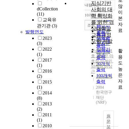
로
지식기반
내림차순
많
정확도
dCollection
사회의 대
이
순
(11)
10개씩 출력
학 특성화
내림차순
본
인기도
교육유
를 위한 경
자
순
조회
관기관
(3)
10개씩
상대학교
료
연도순
발행연도
출력
교육과정
제목순
2023
20개씩
모형 개발
(3)
저자순
출력
2022
발행기
활
문승한
,
김영
30개씩
(1)
관순
호
,
김봉곤
,
마
용
출력
2017
호섭
,
이계민
,
도
50개씩
(1)
양재경
,
이상
높
출력
2016
근
은
100개씩
(2)
경상대학
자
출력
2015
교
료
(1)
2004
한국연구
2014
재단
(8)
(NRF)
2013
(2)
2011
원
(1)
문
2010
보