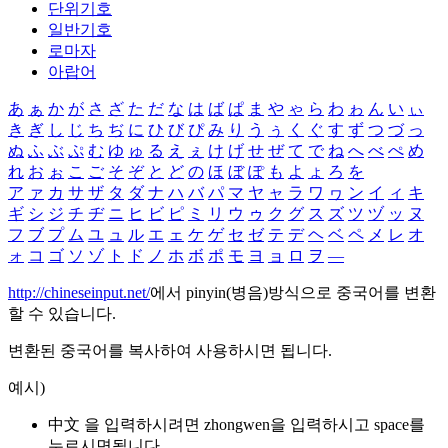
단위기호
일반기호
로마자
아랍어
あ
ぁ
か
が
さ
ざ
た
だ
な
は
ば
ぱ
ま
や
ゃ
ら
わ
ゎ
ん
い
ぃ
き
ぎ
し
じ
ち
ぢ
に
ひ
び
ぴ
み
り
う
ぅ
く
ぐ
す
ず
つ
づ
っ
ぬ
ふ
ぶ
ぷ
む
ゆ
ゅ
る
え
ぇ
け
げ
せ
ぜ
て
で
ね
へ
べ
ぺ
め
れ
お
ぉ
こ
ご
そ
ぞ
と
ど
の
ほ
ぼ
ぽ
も
よ
ょ
ろ
を
ア
ァ
カ
サ
ザ
タ
ダ
ナ
ハ
バ
パ
マ
ヤ
ャ
ラ
ワ
ヮ
ン
イ
ィ
キ
ギ
シ
ジ
チ
ヂ
ニ
ヒ
ビ
ピ
ミ
リ
ウ
ゥ
ク
グ
ス
ズ
ツ
ヅ
ッ
ヌ
フ
ブ
プ
ム
ユ
ュ
ル
エ
ェ
ケ
ゲ
セ
ゼ
テ
デ
ヘ
ベ
ペ
メ
レ
オ
ォ
コ
ゴ
ソ
ゾ
ト
ド
ノ
ホ
ボ
ポ
モ
ヨ
ョ
ロ
ヲ
―
http://chineseinput.net/
에서 pinyin(병음)방식으로 중국어를 변환
할 수 있습니다.
변환된 중국어를 복사하여 사용하시면 됩니다.
예시)
中文 을 입력하시려면
zhongwen
을 입력하시고 space를
누르시면됩니다.