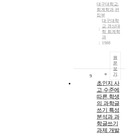
대구대학교
,
회계학과
,
편
집부
대구대학
교 경상대
학 회계학
과
1988
원
문
보
기
9
초인지 사
고 수준에
따른 학생
의 과학글
쓰기 특성
분석과 과
학글쓰기
과제 개발