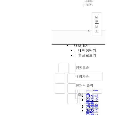
서관
2023
원
문
보
기
내보내기
내책장담기
한글로보기
정확도순
내림차순
정확도
순
10개씩 출력
내림차순
인기도
순
조회
10개씩
연도순
출력
제목순
20개씩
저자순
출력