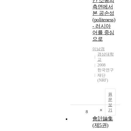
간 소통의
측면에서
본 공손성
(politeness)
- 러시아
어를 중심
으로
이남경
경상대학
교
2008
한국연구
재단
(NRF)
원
문
보
기
8
會計論集
(제5권)