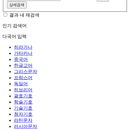
상세검색
결과 내 재검색
인기 검색어
다국어 입력
히라가나
가타카나
중국어
한글고어
그리스문자
프랑스어
독일어
히브리어
괄호기호
학술기호
기술기호
첨자기호
라틴문자
러시아문자