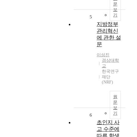
문
보
기
5
지방정부
관리혁신
에 관한 설
문
이성진
경상대학
교
한국연구
재단
(NRF)
원
문
보
기
6
초인지 사
고 수준에
따른 학생