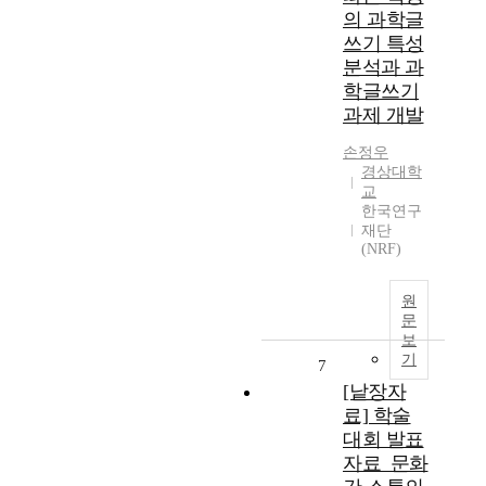
의 과학글
쓰기 특성
분석과 과
학글쓰기
과제 개발
손정우
경상대학
교
한국연구
재단
(NRF)
원
문
보
기
7
[낱장자
료] 학술
대회 발표
자료_문화