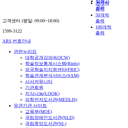
발행기
30개씩
관순
출력
50개씩
고객센터 (평일: 09:00~18:00)
출력
100개씩
1599-3122
출력
ARS 번호안내
관련누리집
대학공개강의(KOCW)
학술정보통계시스템(Rinfo)
외국학술지지원센터(FRIC)
학술관계분석서비스(SAM)
사서커뮤니티
기관회원
지식나눔(LOOK)
의학전자도서관(MEDLIS)
유관기관 사이트
교육부(MOE)
국립장애인도서관(NLD)
국립중앙도서관(NL)