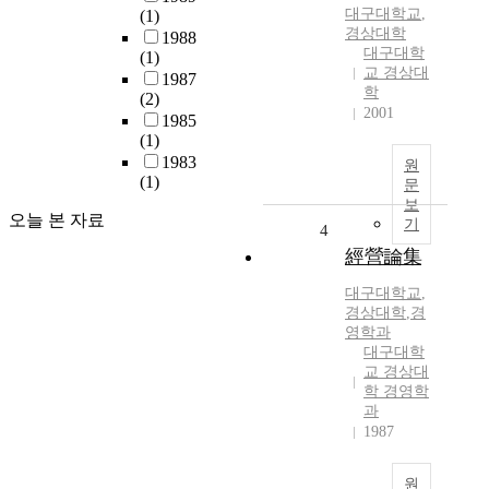
대구대학교
,
(1)
경상대학
1988
대구대학
(1)
교 경상대
1987
학
(2)
2001
1985
(1)
1983
원
(1)
문
보
오늘 본 자료
기
4
經營論集
대구대학교
,
경상대학
,
경
영학과
대구대학
교 경상대
학 경영학
과
1987
원