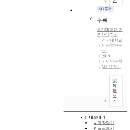
기
태
에
생
어
적
떠
10
부록
속
한
성
기
경기대학교 인
에
여
문학연구소
서
경기대학교
를
기
인문학연구
할
인
소
수
2019
한
있
시민인문학
다
는
Vol.37 No.-
.
지
기
언
존
급
분
원
하
문
과
였
보
학
다
기
문
.
과
다
동
음
내보내기
일
으
내책장담기
한
로
한글로보기