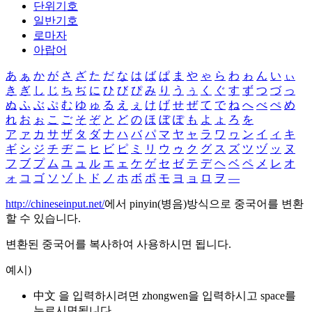
단위기호
일반기호
로마자
아랍어
あ
ぁ
か
が
さ
ざ
た
だ
な
は
ば
ぱ
ま
や
ゃ
ら
わ
ゎ
ん
い
ぃ
き
ぎ
し
じ
ち
ぢ
に
ひ
び
ぴ
み
り
う
ぅ
く
ぐ
す
ず
つ
づ
っ
ぬ
ふ
ぶ
ぷ
む
ゆ
ゅ
る
え
ぇ
け
げ
せ
ぜ
て
で
ね
へ
べ
ぺ
め
れ
お
ぉ
こ
ご
そ
ぞ
と
ど
の
ほ
ぼ
ぽ
も
よ
ょ
ろ
を
ア
ァ
カ
サ
ザ
タ
ダ
ナ
ハ
バ
パ
マ
ヤ
ャ
ラ
ワ
ヮ
ン
イ
ィ
キ
ギ
シ
ジ
チ
ヂ
ニ
ヒ
ビ
ピ
ミ
リ
ウ
ゥ
ク
グ
ス
ズ
ツ
ヅ
ッ
ヌ
フ
ブ
プ
ム
ユ
ュ
ル
エ
ェ
ケ
ゲ
セ
ゼ
テ
デ
ヘ
ベ
ペ
メ
レ
オ
ォ
コ
ゴ
ソ
ゾ
ト
ド
ノ
ホ
ボ
ポ
モ
ヨ
ョ
ロ
ヲ
―
http://chineseinput.net/
에서 pinyin(병음)방식으로 중국어를 변환
할 수 있습니다.
변환된 중국어를 복사하여 사용하시면 됩니다.
예시)
中文 을 입력하시려면
zhongwen
을 입력하시고 space를
누르시면됩니다.