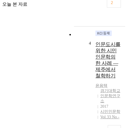
지
을
2
오늘 본 자료
털
조
인
망
문
하
학
였
은
다
학
.
제
그
4
인문도시를
간
리
위한 시민
연
고
인문학의
구
디
한 사례 ―
로
지
제주에서
시
털
작
철학하기
인
해
문
윤용택
서
학
경기대학교
연
의
인문학연구
구
발
소
와
전
2017
교
에
시민인문학
육
국
Vol.33 No.-
영
어
역
학