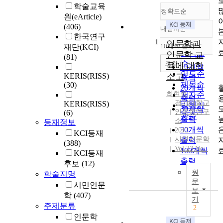
학술교육
정확도순
원(eArticle)
(406)
내림차순
정확도
한국연구
1
순
인문학과
10개씩 출력
재단(KCI)
내림차순
인기도
인문학 교
(81)
순
조회
육에 대한
10개씩
연도순
KERIS(RISS)
소고
출력
제목순
(30)
20개씩
최현철
저자순
출력
경기대학교
KERIS(RISS)
발행기
30개씩
인문학연구
(6)
관순
출력
소
등재정보
50개씩
2012
KCI등재
시민인문학
출력
(388)
Vol.23 No.-
100개씩
KCI등재
출력
후보
(12)
원
학술지명
문
시민인문
보
학
(407)
기
주제분류
2
인문학