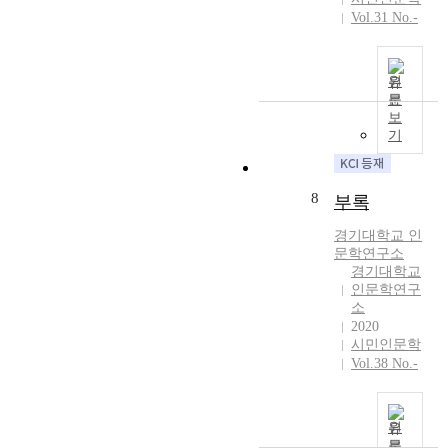
인
학
Vol.31 No.-
문
으
학
로
사
나
원
이
누
문
에
고
보
서
,
기
여
언
러
어
차
자
8
부록
원
료
의
의
경기대학교 인
오
문학연구소
활
해
경기대학교
용
인문학연구
나
방
소
배
안
2020
제
과
시민인문학
의
주
Vol.38 No.-
시
요
선
연
도
구
원
받
성
문