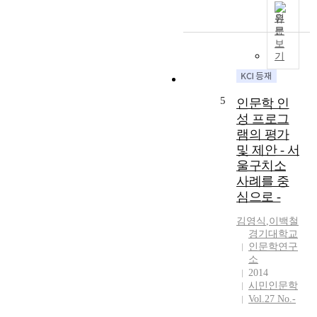
에
이
원
서
어
문
대
떠
보
학
한
기
제
기
도
여
와
를
5
인문학 인
관
할
성 프로그
계
수
램의 평가
를
있
및 제안 - 서
맺
는
울구치소
고
지
사례를 중
있
살
다
심으로 -
펴
.
보
김영식
,
이백철
그
았
경기대학교
복
다
인문학연구
합
.
소
적
먼
2014
성
저
시민인문학
격
이
Vol.27 No.-
으
글