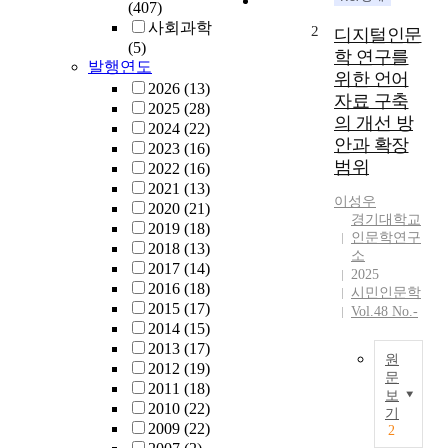
(407)
사회과학
2
디지털인문
(5)
학 연구를
발행연도
위한 언어
2026
(13)
자료 구축
2025
(28)
의 개선 방
2024
(22)
안과 확장
2023
(16)
범위
2022
(16)
2021
(13)
이성우
2020
(21)
경기대학교
2019
(18)
인문학연구
2018
(13)
소
2017
(14)
2025
2016
(18)
시민인문학
2015
(17)
Vol.48 No.-
2014
(15)
2013
(17)
원
2012
(19)
문
2011
(18)
보
이
2010
(22)
기
글
2009
(22)
2
은