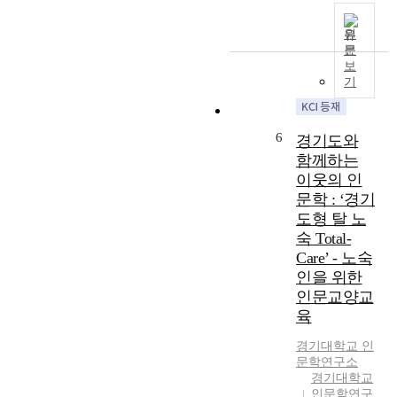
로
에
인
서
원
해
는
문
용
디
보
어
지
기
사
털
용
인
,
문
6
경기도와
교
학
함께하는
육
에
이웃의 인
기
서
문학 : ‘경기
관
언
도형 탈 노
설
어
치
숙 Total-
자
분
Care’ - 노숙
료
야
인을 위한
를
에
어
인문교양교
서
떻
육
제
게
도
경기대학교 인
활
내
문학연구소
용
에
경기대학교
하
인문학연구
서