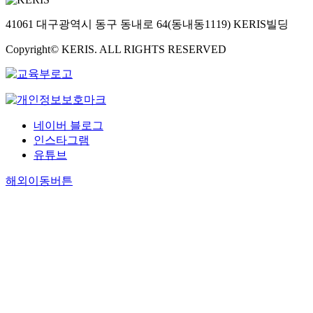
털
,
인
41061 대구광역시 동구 동내로 64(동내동1119) KERIS빌딩
해
문
방
Copyright© KERIS. ALL RIGHTS RESERVED
학
이
은
후
제
의
도
언
와
어
비
자
네이버 블로그
제
료
인스타그램
도
구
유튜브
의
축
중
의
해외이동버튼
간
필
지
요
점
성
에
을
서
주
다
장
종
하
다
였
양
다