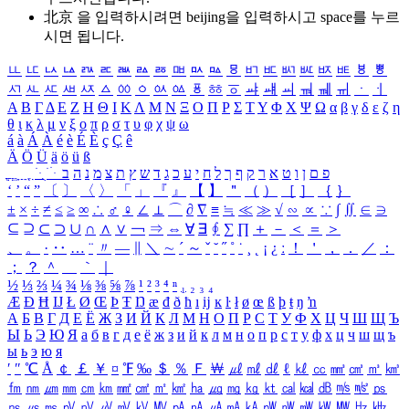
北京 을 입력하시려면
beijing
을 입력하시고 space를 누르
시면 됩니다.
ㅥ
ㅦ
ㅧ
ㅨ
ㅩ
ㅪ
ㅫ
ㅬ
ㅭ
ㅮ
ㅯ
ㅰ
ㅱ
ㅲ
ㅳ
ㅴ
ㅵ
ㅶ
ㅷ
ㅸ
ㅹ
ㅺ
ㅻ
ㅼ
ㅽ
ㅾ
ㅿ
ㆀ
ㆁ
ㆂ
ㆃ
ㆄ
ㆅ
ㆆ
ㆇ
ㆈ
ㆉ
ㆊ
ㆋ
ㆌ
ㆍ
ㆎ
Α
Β
Γ
Δ
Ε
Ζ
Η
Θ
Ι
Κ
Λ
Μ
Ν
Ξ
Ο
Π
Ρ
Σ
Τ
Υ
Φ
Χ
Ψ
Ω
α
β
γ
δ
ε
ζ
η
θ
ι
κ
λ
μ
ν
ξ
ο
π
ρ
σ
τ
υ
φ
χ
ψ
ω
á
à
Á
À
é
è
É
È
ç
Ç
ê
Ä
Ö
Ü
ä
ö
ü
ß
ְ
ֳ
ֲ
ֱ
ָ
ַ
ֵ
ֶ
ִ
ֹ
ּ
ֻ
ׂ
ׁ
ּ
ב
ה
נ
מ
צ
ת
ץ
ש
ד
ג
כ
ע
י
ח
ל
ך
ף
ק
ר
א
ט
ו
ן
ם
פ
‘
’
“
”
〔
〕
〈
〉
「
」
『
』
【
】
＂
（
）
［
］
｛
｝
±
×
÷
≠
≤
≥
∞
∴
♂
♀
∠
⊥
⌒
∂
∇
≡
≒
≪
≫
√
∽
∝
∵
∫
∬
∈
∋
⊆
⊇
⊂
⊃
∪
∩
∧
∨
￢
⇒
⇔
∀
∃
∮
∑
∏
＋
－
＜
＝
＞
、
。
·
‥
…
¨
〃
―
∥
＼
∼
´
～
ˇ
˘
˝
˚
˙
¸
˛
¡
¿
ː
！
＇
，
．
／
：
；
？
＾
＿
｀
｜
½
⅓
⅔
¼
¾
⅛
⅜
⅝
⅞
¹
²
³
⁴
ⁿ
₁
₂
₃
₄
Æ
Ð
Ħ
Ĳ
Ł
Ø
Œ
Þ
Ŧ
Ŋ
æ
đ
ð
ħ
ı
ĳ
ĸ
ŀ
ł
ø
œ
ß
þ
ŧ
ŋ
ŉ
А
Б
В
Г
Д
Е
Ё
Ж
З
И
Й
К
Л
М
Н
О
П
Р
С
Т
У
Ф
Х
Ц
Ч
Ш
Щ
Ъ
Ы
Ь
Э
Ю
Я
а
б
в
г
д
е
ё
ж
з
и
й
к
л
м
н
о
п
р
с
т
у
ф
х
ц
ч
ш
щ
ъ
ы
ь
э
ю
я
′
″
℃
Å
￠
￡
￥
¤
℉
‰
＄
％
Ｆ
￦
㎕
㎖
㎗
ℓ
㎘
㏄
㎣
㎤
㎥
㎦
㎙
㎚
㎛
㎜
㎝
㎞
㎟
㎠
㎡
㎢
㏊
㎍
㎎
㎏
㏏
㎈
㎉
㏈
㎧
㎨
㎰
㎱
㎲
㎳
㎴
㎵
㎶
㎷
㎸
㎹
㎀
㎁
㎂
㎃
㎄
㎺
㎻
㎽
㎾
㎿
㎐
㎑