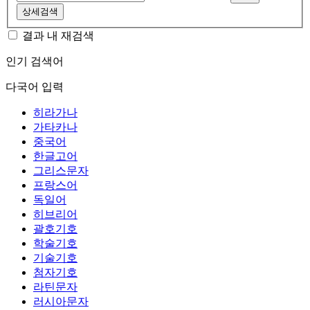
상세검색
결과 내 재검색
인기 검색어
다국어 입력
히라가나
가타카나
중국어
한글고어
그리스문자
프랑스어
독일어
히브리어
괄호기호
학술기호
기술기호
첨자기호
라틴문자
러시아문자