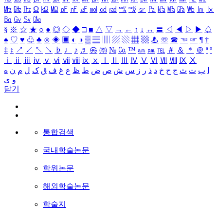
㎒
㎓
㎔
Ω
㏀
㏁
㎊
㎋
㎌
㏖
㏅
㎭
㎮
㎯
㏛
㎩
㎪
㎫
㎬
㏝
㏐
㏓
㏃
㏉
㏜
㏆
§
※
☆
★
○
●
◎
◇
◆
□
■
△
▽
→
←
↑
↓
↔
〓
◁
◀
▷
▶
♤
♠
♡
♥
♧
♣
⊙
◈
▣
◐
◑
▒
▤
▥
▨
▧
▦
▩
♨
☏
☎
☜
☞
¶
†
‡
↕
↗
↙
↖
↘
♭
♩
♪
♬
㉿
㈜
№
㏇
™
㏂
㏘
℡
＃
＆
＊
＠
ª
º
ⅰ
ⅱ
ⅲ
ⅳ
ⅴ
ⅵ
ⅶ
ⅷ
ⅸ
ⅹ
Ⅰ
Ⅱ
Ⅲ
Ⅳ
Ⅴ
Ⅵ
Ⅶ
Ⅷ
Ⅸ
Ⅹ
ا
ب
ت
ث
ج
ح
خ
د
ذ
ر
ز
س
ش
ص
ض
ط
ظ
ع
غ
ف
ق
ک
ل
م
ن
ه
و
ی
닫기
통합검색
국내학술논문
학위논문
해외학술논문
학술지