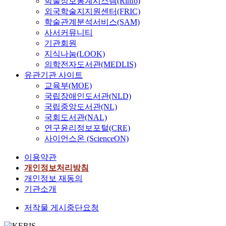
학술정보통계시스템(Rinfo)
지
쇄
외국학술지지원센터(FRIC)
에
시
학술관계분석서비스(SAM)
대
키
해
사서커뮤니티
고
논
기관회원
존
의
지식나눔(LOOK)
립
하
의학전자도서관(MEDLIS)
에
였
유관기관 사이트
도
다
교육부(MOE)
도
.
국립장애인도서관(NLD)
움
한
국립중앙도서관(NL)
이
림
국회도서관(NAL)
되
과
연구윤리정보포털(CRE)
지
학
사이언스온 (ScienceON)
않
원
는
의
이용약관
다
성
개인정보처리방침
.
과
개인정보 재동의
오
를
기관소개
히
제
려
시
저작물 게시중단요청
디
하
지
고