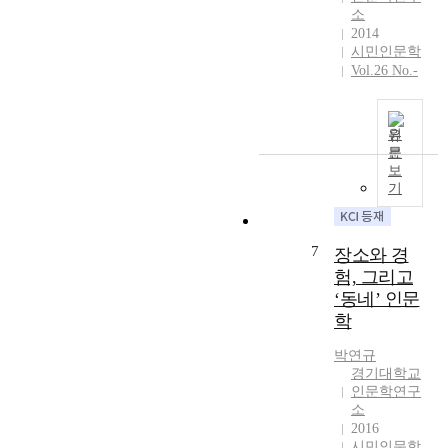
고
소
불
있
2014
안
는
시민인문학
정
지
Vol.26 No.-
한
검
또
토
는
하
원
경
였
문
계
다
보
적
.
기
위
디
치
지
에
털
7
장소와 경
있
역
험, 그리고
다
사
‘동네’ 인문
.
학
또
학
과
한
디
박연규
과
지
경기대학교
학
털
인문학연구
기
한
소
술
국
2016
과
문
시민인문학