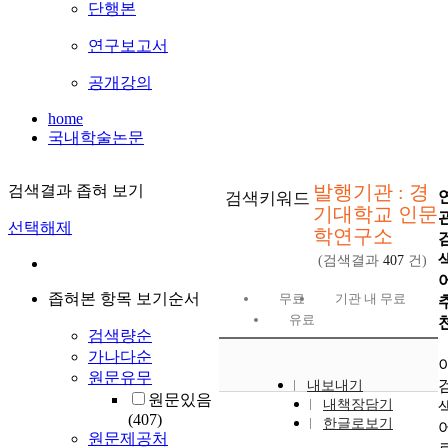
단행본
연구보고서
공개강의
home
국내학술논문
발행기관 : 경
검색결과 좁혀 보기
검색키워드
기대학교 인문
선택해제
학연구소
(검색결과
407
건)
좁혀본 항목 보기순서
무료
기관 내 무료
유료
검색량순
가나다순
원문유무
내보내기
원문있음
내책장담기
(407)
한글로보기
원문제공처