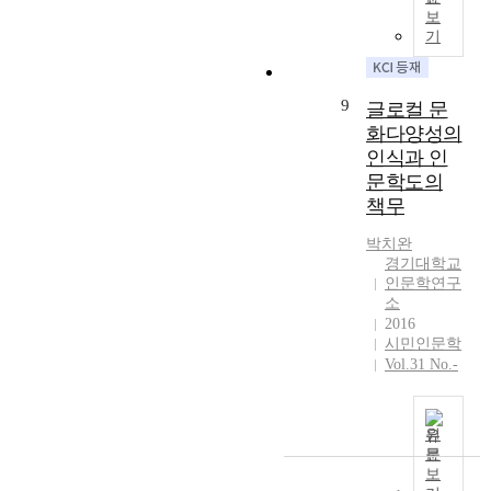
는
과
보
다
에
기
.
대
디
해
지
논
9
글로컬 문
털
의
화다양성의
인
하
인식과 인
문
였
학
문학도의
다
의
책무
.
제
그
도
박치완
리
경기대학교
적
고
인문학연구
환
이
소
경
러
2016
은
한
시민인문학
학
연
Vol.31 No.-
제
구
간
성
연
과
원
구
가
문
라
학
보
는
계