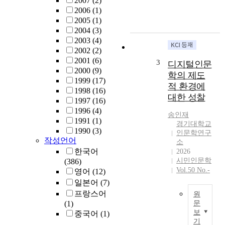
2007
(2)
최
2006
(1)
근
2005
(1)
주
2004
(3)
요
2003
(4)
연
2002
(2)
구
2001
(6)
3
디지털인문
트
2000
(9)
학의 제도
렌
1999
(17)
적 환경에
드
1998
(16)
대한 성찰
로
1997
(16)
자
1996
(4)
송인재
리
1991
(1)
경기대학교
잡
1990
(3)
인문학연구
고
작성언어
소
있
한국어
2026
는
시민인문학
(386)
디
Vol.50 No.-
영어
(12)
지
일본어
(7)
털
프랑스어
원
인
(1)
문
문
보
중국어
(1)
디
학
기