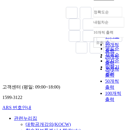
완
디
전
지
정확도순
한
털
제
인
내림차순
정확도
도
문
순
화
학
10개씩 출력
내림차순
인기도
의
에
순
길
조회
서
10개씩
은
연도순
언
출력
오
제목순
어
20개씩
히
저자순
자
출력
려
발행기
료
30개씩
디
관순
를
출력
지
어
50개씩
털
떻
고객센터 (평일: 09:00~18:00)
출력
인
게
100개씩
문
확
1599-3122
출력
학
충
의
ARS 번호안내
할
의
수
미
관련누리집
있
를
대학공개강의(KOCW)
는
상