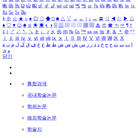
㎒
㎓
㎔
Ω
㏀
㏁
㎊
㎋
㎌
㏖
㏅
㎭
㎮
㎯
㏛
㎩
㎪
㎫
㎬
㏝
㏐
㏓
㏃
㏉
㏜
㏆
§
※
☆
★
○
●
◎
◇
◆
□
■
△
▽
→
←
↑
↓
↔
〓
◁
◀
▷
▶
♤
♠
♡
♥
♧
♣
⊙
◈
▣
◐
◑
▒
▤
▥
▨
▧
▦
▩
♨
☏
☎
☜
☞
¶
†
‡
↕
↗
↙
↖
↘
♭
♩
♪
♬
㉿
㈜
№
㏇
™
㏂
㏘
℡
＃
＆
＊
＠
ª
º
ⅰ
ⅱ
ⅲ
ⅳ
ⅴ
ⅵ
ⅶ
ⅷ
ⅸ
ⅹ
Ⅰ
Ⅱ
Ⅲ
Ⅳ
Ⅴ
Ⅵ
Ⅶ
Ⅷ
Ⅸ
Ⅹ
ا
ب
ت
ث
ج
ح
خ
د
ذ
ر
ز
س
ش
ص
ض
ط
ظ
ع
غ
ف
ق
ک
ل
م
ن
ه
و
ی
닫기
통합검색
국내학술논문
학위논문
해외학술논문
학술지