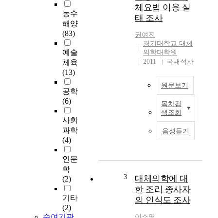
인
체요법 이용 실
현
농수
태 조사
직
해양
영
(83)
권여진
양
경기대학교 대체
사
예술
의학대학원
를
2011
국내석사
체육
대
(13)
상
원문보기
으
공학
로
(6)
목차검
A
경
색조회
s
력
사회
t
,
과학
음성듣기
e
학
(4)
c
력
h
,
인문
n
근
학
o
3
무
대체의학에 대
(2)
l
기
한 조리 종사자
o
관
기타
의 인식도 조사
g
,
(2)
y
임
수여기관
이소영