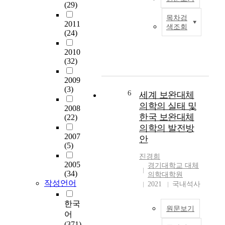
s
(29)
t
e
사
t
e
b
목차검
연
현
o
2011
r
색조회
e
구
대
(24)
i
n
c
이
의
n
a
o
다
질
2010
v
t
m
.
(32)
병
e
i
e
조
은
s
v
l
2009
사
만
t
e
i
(3)
결
성
6
i
세계 보완대체
m
m
과
퇴
g
의학의 실태 및
e
2008
i
과
행
a
d
한국 보완대체
(22)
t
반
성
t
i
의학의 발전방
e
이
질
e
c
2007
안
d
상
환
m
(5)
i
i
의
이
a
n
진경희
n
영
급
j
2005
e
경기대학교 대체
t
양
격
(34)
o
의학대학원
(
h
사
히
작성언어
r
2021
국내석사
n
e
가
증
s
u
i
대
가
한국
a
t
r
원문보기
체
하
t
어
r
r
의
고
i
(371)