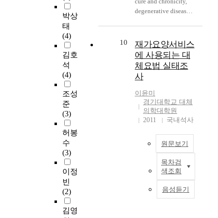
cure and chronicity,
e
를
라
학
치료법들은 고대근동
하
l
e
degenerative diseases
a
통
국
이
세계 즉 이집트, 메소
여
박상
t
x
casing by changing of
s
해
민
용
포타미아, 아나톨리
국
태
e
,
the surrounding
e
서
의
실
아, 팔레스틴, 및 지중
민
(4)
r
c
present condition and
s
10
였
료
태
해 연안지방의 고대의
재가요양서비스
의
n
a
the pattern of life
s
다
비
는
학들 속에 나타나 있
질
에 사용되는 대
김호
a
r
arises from the
t
.
부
일
는 것이다. 고대 히브
병
석
체요법 실태조
t
e
industrialization and
a
인
담
반
리의학의 원리는 그들
예
(4)
i
사
e
the information. The
r
지
이
국
의 인간이해와 질병과
방
v
r
fundamental medical
t
도
커
민
건강의 개념에서 왔
및
조성
이윤미
e
,
treatment if diseases
e
에
지
,
다. 이러한 원리는 고
건
경기대학교 대체
준
m
e
having the various
d
비
자
만
의학대학원
대 이스라엘 사회의
강
(3)
e
t
causes and its
t
2011
국내석사
해
전
성
이원적인 진료체제 즉
교
d
c
precautionary
o
활
세
질
제사장과 예언자들을
육
허봉
i
.
measures can't be
d
용
계
환
중심으로 한 종교인들
을
수
c
원문보기
)
cured by the modern
e
경
적
자
과 의원과 약사들을
담
(3)
i
,
medical science any
v
험
으
,
중심으로 한 치료전문
당
n
목차검
t
고
more. Then the study
e
은
로
대
직업인들에 의해 시행
하
이정
색조회
e
h
령
of alternative medical
l
2
보
학
되고 있었다. 고대 이
는
빈
.
e
화
science that can be
o
0
완
생
스라엘 사회는 각종
인
음성듣기
(2)
A
i
사
alternate with the
p
∼
대
,
질병들이 만연하고 있
력
t
r
회
uppermost limit of
o
4
체
초
었으며, 이러한 질병
으
김영
o
p
로
modern medical can
n
0
의
등