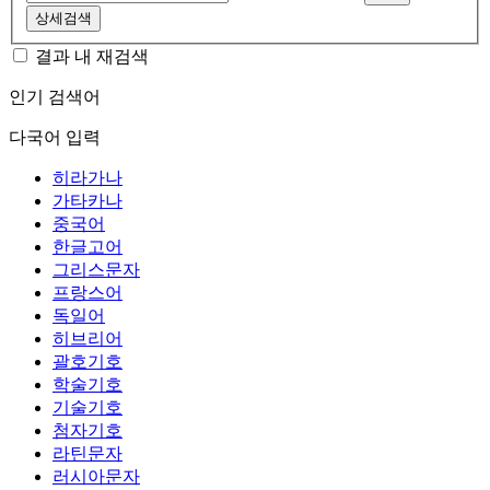
상세검색
결과 내 재검색
인기 검색어
다국어 입력
히라가나
가타카나
중국어
한글고어
그리스문자
프랑스어
독일어
히브리어
괄호기호
학술기호
기술기호
첨자기호
라틴문자
러시아문자