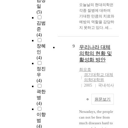
김정
l
s
s
지
의
한
오늘날의 현대의학은
하
일
e
o
r
경
구
관
각종 질병에 대하여
여
(5)
g
f
e
로
조
심
기대한 만큼의 치료와
2
e
g
a
는
가
은
예방의 역할을 감당하
0
김범
s
e
s
주
변
세
지 못하고 있다. 세계
1
준
t
n
o
로
화
계
보건기구의 건강에 대
0
(4)
u
e
n
인
하
적
한 새로운 정의는 히
년
d
r
,
터
고
으
브리성서에 대한 새로
부
장혜
9
e
우리나라 대체
a
w
넷
있
로
운 이해를 요구하고
터
인
n
의학의 현황 및
l
o
,
다
증
있다. 이러한 요구에
국
(4)
t
i
활성화 방안
r
T
.
가
부응하기 위한 노력의
가
s
n
k
V
추
일환으로 본 연구자는
자
정진
m
최오호
f
r
,
만
세
논문을 쓴다. 대체의
격
우
a
경기대학교 대체
o
e
라
성
에
학의 중요한 기전들은
인
의학대학원
(4)
j
r
l
디
질
있
전인의학, 심신의학,
보
2005
국내석사
o
m
a
오
환
다
자연의학, 양자의학의
건
곽한
r
a
t
,
이
.
기전들 속에 내포되어
교
병
i
t
원문보기
e
및
증
보
있다. 그리고 이러한
육
(4)
n
i
d
인
가
완
기전들은 구약성서에
사
g
o
Nowadays, the people
d
쇄
함
대
나타난 고대 히브리
를
이향
i
n
can not be free from
i
매
에
체
의학의 기전들 속에
배
범
n
(
much diseases hard to
s
체
따
의
나타나 있다. 이러한
출
(4)
a
s