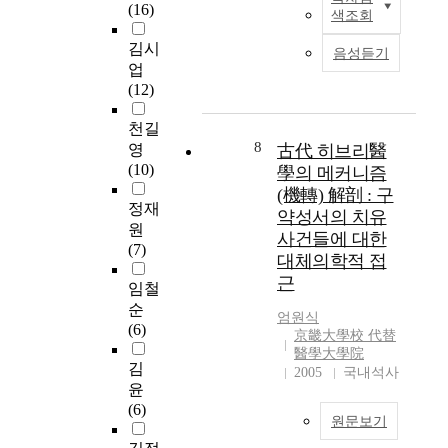
예
술
현
요
(16)
a
d
색조회
a
방
만
대
하
n
3
n
에
으
정
다
김시
d
1
음성듣기
d
중
로
통
하
업
c
0
r
점
는
의
겠
(12)
a
c
e
을
완
학
다
r
o
p
둔
치
의
.
천길
e
o
e
의
가
발
이
8
영
古代 히브리醫
e
k
a
학
어
달
에
(10)
r
學의 메커니즘
w
t
의
려
에
정
b
(機轉) 解剖 : 구
o
e
일
운
도
부
정재
a
r
약성서의 치유
d
종
만
불
에
원
r
k
사건들에 대한
w
이
성
구
서
(7)
r
e
대체의학적 접
o
라
질
하
는
i
r
r
근
고
환
고
국
임철
e
s
k
인
이
보
민
순
r
o
엄원식
.
지
증
완
건
(6)
s
n
京畿大學校 代替
F
하
가
대
강
i
4
醫學大學院
o
고
되
체
증
김
n
2005
국내석사
t
r
있
는
의
진
윤
c
y
t
었
등
학
법
(6)
o
p
h
원문보기
고
질
에
에
l
e
i
인
병
대
의