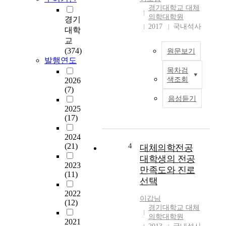
h
상
경기대학교 대체
a
의학대학원
영
경기
s
2017
국내석사
양
대학
d
사
교
e
자
(374)
원문보기
v
격
발행연도
e
증
목차검
T
l
소
색조회
2026
h
o
지
(7)
i
p
유
음성듣기
s
e
2025
무
s
d
(17)
에
t
,
따
u
2024
i
라
d
(21)
4
대체의학전공
n
식
y
d
대학생의 전공
품
a
2023
u
만족도와 진로
치
(11)
i
s
료
선택
m
t
등
2022
e
r
이갑님
대
(12)
d
i
경기대학교 대체
체
t
의학대학원
a
의
2021
o