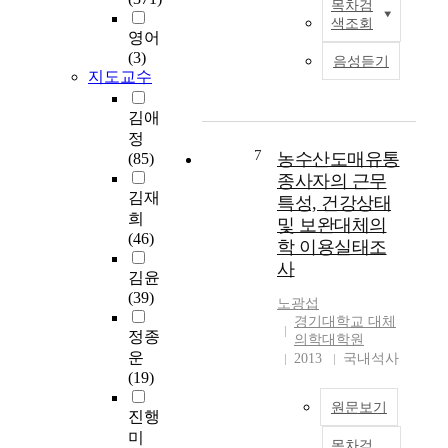
i
목차검
e
학
전
있
s
t
색조회
s
을
세
으
영어
f
i
p
알
계
며
(3)
a
o
음성듣기
o
고
적
이
지도교수
c
n
n
있
으
는
t
t
s
었
로
치
김애
i
h
i
으
고
료
o
정
e
b
며
령
보
7
농수산도매유통
n
(85)
r
i
그
인
다
,
종사자의 근무
a
l
의
구
예
김재
c
특성, 건강상태
p
i
미
의
방
a
희
y
및 보완대체의
t
를
증
및
r
(46)
)
학 이용실태조
i
제
가
건
e
a
사
e
도
와
강
김윤
e
n
s
권
더
증
(39)
r
d
노광섭
t
의
불
진
c
s
경기대학교 대체
o
학
어
이
정종
h
의학대학원
u
s
은
현
무
운
o
2013
국내석사
r
i
아
대
엇
(19)
i
v
m
니
의
보
c
e
p
원문보기
지
학
다
진행
e
y
l
만
기
중
미
s
e
목차검
e