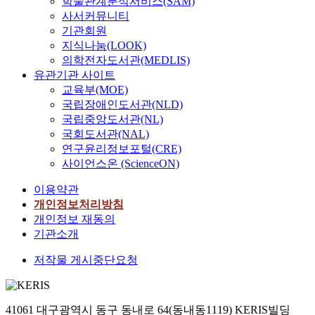
학술관계분석서비스(SAM)
i
e
증
case the alternative
s
타
9
다
have persisted since
.
n
사서커뮤니티
n
가
medical science of the
.
났
9
르
antiquity. The
이
K
기관회원
t
시
Western Europe with
S
으
2
고
mechanism of CAM
에
c
지식나눔(LOOK)
s
켜
opening medical
k
며
년
,
offers an
본
i
의학전자도서관(MEDLIS)
t
건
market, there will be
e
그
국
이
understanding of the
논
t
a
유관기관 사이트
강
adverse criticism
l
이
립
에
systems of medical
문
y
t
교육부(MOE)
증
about permission. If
e
유
보
따
thought and practice
에
a
u
진
국립장애인도서관(NLD)
we entrust it with the
t
는
건
라
that may be referred to
서
n
s
에
국립중앙도서관(NL)
principle of free
a
현
원
건
as ancient Hebrew
는
d
o
기
국회도서관(NAL)
competition market. it
l
대
산
강
medicine(AHM) in the
아
J
f
여
연구윤리정보포털(CRE)
will be brought on
m
의
하
상
Old Testamental
직
p
u
하
serious of medical
u
사이언스온 (ScienceON)
학
에
태
period. Examples of
아
r
s
는
market and the loss of
s
과
대
도
alternative/
무
o
e
데
이용약관
national competitive
c
병
체
다
complementary
도
v
,
그
개인정보처리방침
power. On positive
l
행
의
르
medicine include
제
i
p
목
개인정보 재동의
line, it demands
e
시
학
고
natural medicine,
시
n
e
적
strongly the
d
기관소개
치
국
,
holistic medicine,
하
c
r
이
systematic preparation
i
료
(
보
mind-body medicine
지
e
c
있
저작물 게시중단요청
for nation and people.
s
효
O
완
and quanturm
않
c
e
다
Synthetically. I will
a
과
f
대
medicine. Generally in
았
o
p
.
present plan that the
b
상
f
체
the CAM and AHM,
던
m
t
우
alternative medical
i
승
i
의
physiological and
보
41061 대구광역시 동구 동내로 64(동내동1119) KERIS빌딩
p
i
리