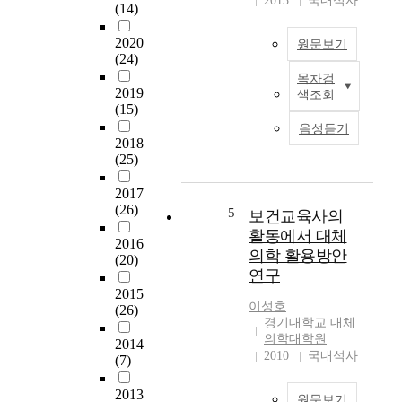
2013
국내석사
l
학
(14)
f
a
에
i
s
2020
대
원문보기
n
s
(24)
한
d
e
인
목차검
T
w
2019
m
색조회
지
h
a
(15)
b
도
e
y
l
음성듣기
와
a
s
2018
y
경
i
(25)
o
l
험
m
f
i
및
o
2017
v
n
태
(26)
f
5
i
보건교육사의
e
도
t
t
활동에서 대체
w
를
2016
h
a
의학 활용방안
o
알
(20)
e
l
r
연구
아
s
i
k
2015
보
t
z
이성호
e
(26)
기
u
i
경기대학교 대체
r
위
d
n
의학대학원
2014
s
한
y
2010
국내석사
g
(7)
h
설
w
a
a
문
a
l
2013
v
원문보기
조