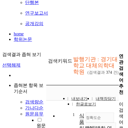
단행본
연구보고서
공개강의
home
학위논문
검색결과 좁혀 보기
연
발행기관 : 경기대
검색키워드
관
학교 대체의학대
선택해제
검
학원
(검색결과
374
건)
색
어
좁혀본 항목 보
추
기순서
천
내보내기
내책장담기
검색량순
이
한글로보기
가나다순
검
원문유무
1
식
색
정확도순
품
어
원문
내림차순