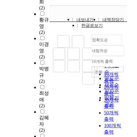
들에 대한 치료는 근
로
희
t
e
진
not be retarded any
t
%
학
학
동세계의 제 종족들로
활
(2)
a
r
행
more. This is also the
h
로
(
교
부터 수입된 진료술에
용
l
c
되
needs of times.
o
낮
요
아
의존하였다. 여기에서
하
황규
내보내기
내책장담기
o
e
면
Through the material
s
은
법
동
그들의 야훼신앙이 원
고
한글로보기
영
f
p
서
collection and study
e
것
)
등
리적인 면과 실제적인
자
(2)
3
t
노
of literature, this study
w
으
에
특
면에 중추적인 역할을
하
1
i
정확도순
인
has two purposes.
o
로
대
정
감당하였다. 구약성서
고
이경
5
o
복
First, this study wants
r
나
한
계
에 나타난 치유사례들
있
영
c
내림차순
n
지
정확도
to help the definite
k
타
관
층
은 그 진료술의 특징
다
(2)
o
o
에
순
understanding of
e
났
심
을
에 따라 편의상 수기
10개씩 출력
.
l
내림차순
f
대
인기도
alternative medical
r
으
이
상
치료, 정신치료, 면역
따
박병
l
a
한
science. Second,
순
s
조회
며
증
대
치료, 영양치료, 예술
라
10개씩
규
e
l
관
through drawing up
.
연도순
경
가
로
치료 등으로 분류하고
서
출력
(2)
g
t
심
plan that can be
M
제목순
험
하
조
대체의학적인 기전들
본
20개씩
e
e
이
activated by
a
저자순
하
면
사
에서 조명해 보았다.
연
최성
출력
s
r
증
institutional and
n
발행기
게
서
되
그 대표적인 것은 수
구
애
t
30개씩
n
가
policy organization, it
y
된
그
어
관순
기치료에서 수넵여인
는
(2)
u
출력
a
하
is the purpose that the
o
이
활
왔
의 아들의 일사병을
정
d
50개씩
t
고
human being can
f
유
용
다
고친 엘리사의 시술과
부
김혜
e
출력
i
있
improve in quality of
t
는
또
.
게르솜에게 할례를 행
정
자
n
v
100개씩
고
life through healthy
h
주
한
야
한 십보라의 시술을,
책
(2)
t
e
출력
그
life style. As he
e
로
증
간
그리고 정신치료에서
에
s