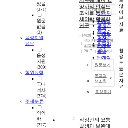
치료에 대한 영
로
정확도
있음
많
양사의 인식도
순
(371)
10개씩 출력
내림차순
이
조사를 통한 대
인기도
본
체의학 활용화
순
조회
원문
10개씩
자
연구
연도순
없음
출력
료
제목순
(3)
20개씩
김송희
음성지원
저자순
출력
경기대학교 대체
유무
발행기
30개씩
의학대학원
관순
활
2017
국내석사
출력
음성
용
50개씩
지원
도
출력
원문보기
(309)
높
100개씩
학위유형
은
출력
목차검
본
자
색조회
연
국내
료
구
석사
음성듣기
는
(374)
영
주제분류
양
전
의약
문
2
학
직장인의 요통
가
(277)
발생과 보완대