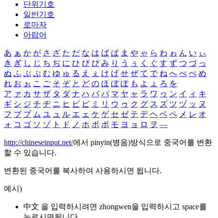
단위기호
일반기호
로마자
아랍어
あ
ぁ
か
が
さ
ざ
た
だ
な
は
ば
ぱ
ま
や
ゃ
ら
わ
ゎ
ん
い
ぃ
き
ぎ
し
じ
ち
ぢ
に
ひ
び
ぴ
み
り
う
ぅ
く
ぐ
す
ず
つ
づ
っ
ぬ
ふ
ぶ
ぷ
む
ゆ
ゅ
る
え
ぇ
け
げ
せ
ぜ
て
で
ね
へ
べ
ぺ
め
れ
お
ぉ
こ
ご
そ
ぞ
と
ど
の
ほ
ぼ
ぽ
も
よ
ょ
ろ
を
ア
ァ
カ
サ
ザ
タ
ダ
ナ
ハ
バ
パ
マ
ヤ
ャ
ラ
ワ
ヮ
ン
イ
ィ
キ
ギ
シ
ジ
チ
ヂ
ニ
ヒ
ビ
ピ
ミ
リ
ウ
ゥ
ク
グ
ス
ズ
ツ
ヅ
ッ
ヌ
フ
ブ
プ
ム
ユ
ュ
ル
エ
ェ
ケ
ゲ
セ
ゼ
テ
デ
ヘ
ベ
ペ
メ
レ
オ
ォ
コ
ゴ
ソ
ゾ
ト
ド
ノ
ホ
ボ
ポ
モ
ヨ
ョ
ロ
ヲ
―
http://chineseinput.net/
에서 pinyin(병음)방식으로 중국어를 변환
할 수 있습니다.
변환된 중국어를 복사하여 사용하시면 됩니다.
예시)
中文 을 입력하시려면
zhongwen
을 입력하시고 space를
누르시면됩니다.