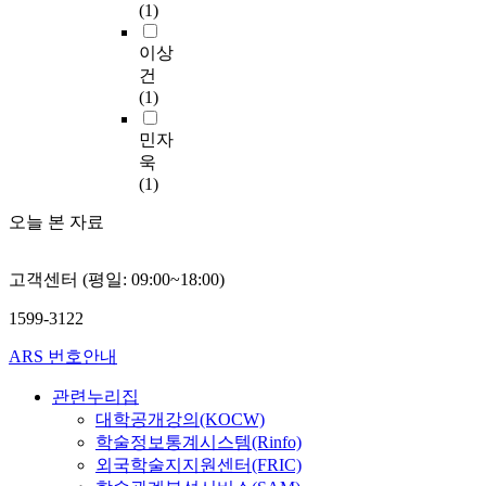
였
해
야
인들의 독창적인 것들
의
(1)
e
t
점
and the carriage of
c
다
대
기
도 있으나 상당한 것
료
d
e
점
hard to care the
u
.
체
하
들이 고대근동세계의
비
이상
i
r
늘
patients. First of all, it
r
식
의
는
제 종족들의 전통의학
절
건
c
n
어
needs to be a head of it
o
품
학
것
을 수입하여 자신들의
감
(1)
i
a
가
: the opening attitude
n
치
(
으
민족의학 내지 민간요
에
n
t
면
of patient in the
t
료
요
로
법으로 개발하고 전승
도
민자
e
i
서
consultant room. A
h
(
법
알
시킨 것이었다. 이러
움
욱
i
v
노
side view of legalistic,
e
요
)
려
한 고대근동세계의 진
이
(1)
n
e
인
our country has no
s
법
을
져
료술의 결정체가 히브
되
5
m
복
legalistic discipline
k
)
효
있
오늘 본 자료
리성서에 기록되어 오
고
u
e
지
except chinese
e
에
율
다
늘날까지 보존되어 오
자
n
d
서
medicine . Therefore it
l
대
적
.
고 있다.
하
i
i
비
고객센터 (평일: 09:00~18:00)
demands positive
e
해
으
직
Complementary and
는
v
c
스
policy that the
t
서
로
업
alternative
데
e
1599-3122
i
에
government have to
a
는
활
군
medicine(CAM) is the
궁
r
n
대
investigate the
l
중
용
별
new medicine of the
극
ARS 번호안내
s
e
체
systematic admission
m
요
할
로
21st century. While it
적
i
,
요
and the support of
u
도
목
근
관련누리집
has, as a phenomenon,
목
t
c
법
research and legal
s
가
적
무
gamed in popularity
적
대학공개강의(KOCW)
i
u
활
permission. A side
c
높
에
특
this century, the roots
이
학술정보통계시스템(Rinfo)
e
r
용
view of
l
게
서
성
of complementary and
있
외국학술지지원센터(FRIC)
s
r
을
institutionalization on
e
나
1
이
alternative medicine
다