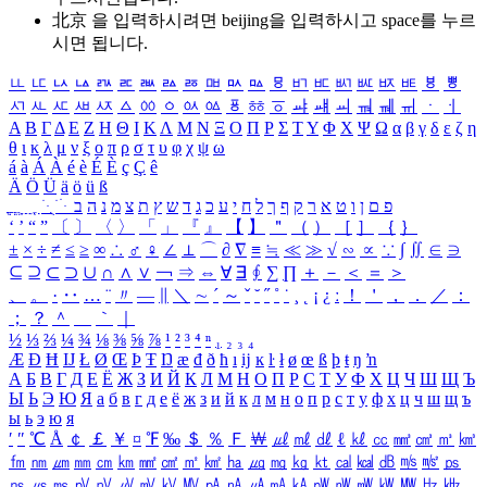
北京 을 입력하시려면
beijing
을 입력하시고 space를 누르
시면 됩니다.
ㅥ
ㅦ
ㅧ
ㅨ
ㅩ
ㅪ
ㅫ
ㅬ
ㅭ
ㅮ
ㅯ
ㅰ
ㅱ
ㅲ
ㅳ
ㅴ
ㅵ
ㅶ
ㅷ
ㅸ
ㅹ
ㅺ
ㅻ
ㅼ
ㅽ
ㅾ
ㅿ
ㆀ
ㆁ
ㆂ
ㆃ
ㆄ
ㆅ
ㆆ
ㆇ
ㆈ
ㆉ
ㆊ
ㆋ
ㆌ
ㆍ
ㆎ
Α
Β
Γ
Δ
Ε
Ζ
Η
Θ
Ι
Κ
Λ
Μ
Ν
Ξ
Ο
Π
Ρ
Σ
Τ
Υ
Φ
Χ
Ψ
Ω
α
β
γ
δ
ε
ζ
η
θ
ι
κ
λ
μ
ν
ξ
ο
π
ρ
σ
τ
υ
φ
χ
ψ
ω
á
à
Á
À
é
è
É
È
ç
Ç
ê
Ä
Ö
Ü
ä
ö
ü
ß
ְ
ֳ
ֲ
ֱ
ָ
ַ
ֵ
ֶ
ִ
ֹ
ּ
ֻ
ׂ
ׁ
ּ
ב
ה
נ
מ
צ
ת
ץ
ש
ד
ג
כ
ע
י
ח
ל
ך
ף
ק
ר
א
ט
ו
ן
ם
פ
‘
’
“
”
〔
〕
〈
〉
「
」
『
』
【
】
＂
（
）
［
］
｛
｝
±
×
÷
≠
≤
≥
∞
∴
♂
♀
∠
⊥
⌒
∂
∇
≡
≒
≪
≫
√
∽
∝
∵
∫
∬
∈
∋
⊆
⊇
⊂
⊃
∪
∩
∧
∨
￢
⇒
⇔
∀
∃
∮
∑
∏
＋
－
＜
＝
＞
、
。
·
‥
…
¨
〃
―
∥
＼
∼
´
～
ˇ
˘
˝
˚
˙
¸
˛
¡
¿
ː
！
＇
，
．
／
：
；
？
＾
＿
｀
｜
½
⅓
⅔
¼
¾
⅛
⅜
⅝
⅞
¹
²
³
⁴
ⁿ
₁
₂
₃
₄
Æ
Ð
Ħ
Ĳ
Ł
Ø
Œ
Þ
Ŧ
Ŋ
æ
đ
ð
ħ
ı
ĳ
ĸ
ŀ
ł
ø
œ
ß
þ
ŧ
ŋ
ŉ
А
Б
В
Г
Д
Е
Ё
Ж
З
И
Й
К
Л
М
Н
О
П
Р
С
Т
У
Ф
Х
Ц
Ч
Ш
Щ
Ъ
Ы
Ь
Э
Ю
Я
а
б
в
г
д
е
ё
ж
з
и
й
к
л
м
н
о
п
р
с
т
у
ф
х
ц
ч
ш
щ
ъ
ы
ь
э
ю
я
′
″
℃
Å
￠
￡
￥
¤
℉
‰
＄
％
Ｆ
￦
㎕
㎖
㎗
ℓ
㎘
㏄
㎣
㎤
㎥
㎦
㎙
㎚
㎛
㎜
㎝
㎞
㎟
㎠
㎡
㎢
㏊
㎍
㎎
㎏
㏏
㎈
㎉
㏈
㎧
㎨
㎰
㎱
㎲
㎳
㎴
㎵
㎶
㎷
㎸
㎹
㎀
㎁
㎂
㎃
㎄
㎺
㎻
㎽
㎾
㎿
㎐
㎑