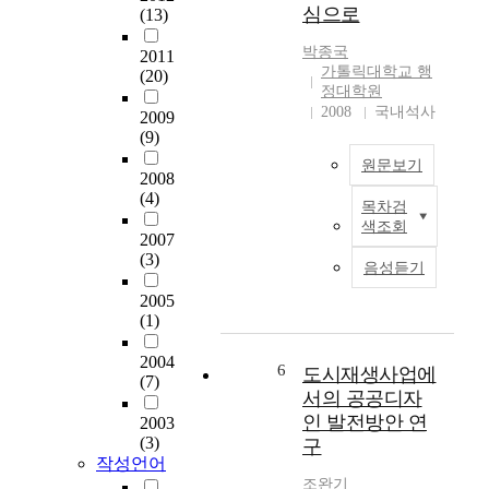
심으로
(13)
인
-
기
i
공
I
때
z
박종국
2011
보
m
문
e
가톨릭대학교 행
(20)
처
p
이
n
정대학원
에
r
다
s
2008
국내석사
2009
대
o
.
'
(9)
한
v
이
d
원문보기
연
i
에
e
2008
구
n
따
m
(4)
목차검
를
g
인
라
a
색조회
중
t
간
정
n
2007
심
h
은
(3)
부
d
음성듣기
으
e
자
는
s
2005
로
C
연
지
f
(1)
이
o
에
방
o
루
n
의
행
r
2004
어
s
존
정
t
6
도시재생사업에
(7)
졌
o
하
의
h
서의 공공디자
으
l
며
효
e
인 발전방안 연
2003
며
i
살
율
i
(3)
구
상
d
아
성
r
작성언어
대
a
왔
확
l
조완기