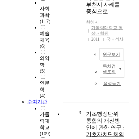
간
부천시 사례를
자
사회
중심으로
율
과학
통
(117)
한혜자
합
가톨릭대학교 행
을
예술
정대학원
독
2011
국내석사
체육
려
(6)
하
원문보기
는
의약
배
학
목차검
행
경
(5)
색조회
정
은
P
급
인문
음성듣기
R
격
학
은
한
(4)
그
환
수여기관
중
경
요
변
3
기초행정단위
가톨
성
화
통합의 개선방
릭대
에
를
안에 관한 연구 :
학교
도
반
(109)
기초자치단체의
불
영