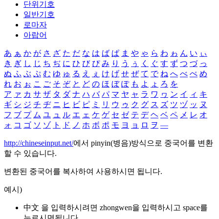
단위기호
일반기호
로마자
아랍어
あ
ぁ
か
が
さ
ざ
た
だ
な
は
ば
ぱ
ま
や
ゃ
ら
わ
ゎ
ん
い
ぃ
き
ぎ
し
じ
ち
ぢ
に
ひ
び
ぴ
み
り
う
ぅ
く
ぐ
す
ず
つ
づ
っ
ぬ
ふ
ぶ
ぷ
む
ゆ
ゅ
る
え
ぇ
け
げ
せ
ぜ
て
で
ね
へ
べ
ぺ
め
れ
お
ぉ
こ
ご
そ
ぞ
と
ど
の
ほ
ぼ
ぽ
も
よ
ょ
ろ
を
ア
ァ
カ
サ
ザ
タ
ダ
ナ
ハ
バ
パ
マ
ヤ
ャ
ラ
ワ
ヮ
ン
イ
ィ
キ
ギ
シ
ジ
チ
ヂ
ニ
ヒ
ビ
ピ
ミ
リ
ウ
ゥ
ク
グ
ス
ズ
ツ
ヅ
ッ
ヌ
フ
ブ
プ
ム
ユ
ュ
ル
エ
ェ
ケ
ゲ
セ
ゼ
テ
デ
ヘ
ベ
ペ
メ
レ
オ
ォ
コ
ゴ
ソ
ゾ
ト
ド
ノ
ホ
ボ
ポ
モ
ヨ
ョ
ロ
ヲ
―
http://chineseinput.net/
에서 pinyin(병음)방식으로 중국어를 변환
할 수 있습니다.
변환된 중국어를 복사하여 사용하시면 됩니다.
예시)
中文 을 입력하시려면
zhongwen
을 입력하시고 space를
누르시면됩니다.