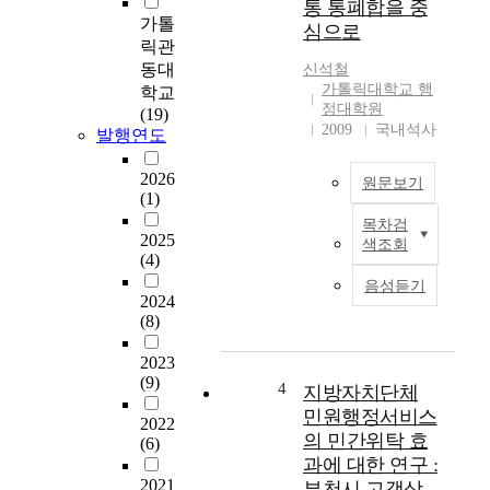
통 통폐합을 중
구
하
가톨
심으로
하
지
릭관
고
못
동대
신석철
이
한
가톨릭대학교 행
학교
에
경
정대학원
(19)
관
직
2009
국내석사
발행연도
한
적
연
인
2026
원문보기
구
행
(1)
가
정
목차검
많
기
구
2025
색조회
지
초
역
(4)
않
행
이
음성듣기
다
정
자
2024
.
단
(8)
치
특
위
단
2023
히
통
체
(9)
지
합
의
4
지방자치단체
방
의
자
민원행정서비스
2022
정
개
립
의 민간위탁 효
(6)
부
선
기
과에 대한 연구 :
의
방
반
2021
부천시 고객상