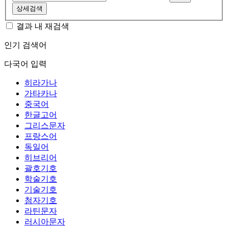
상세검색
결과 내 재검색
인기 검색어
다국어 입력
히라가나
가타카나
중국어
한글고어
그리스문자
프랑스어
독일어
히브리어
괄호기호
학술기호
기술기호
첨자기호
라틴문자
러시아문자