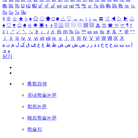
㎒
㎓
㎔
Ω
㏀
㏁
㎊
㎋
㎌
㏖
㏅
㎭
㎮
㎯
㏛
㎩
㎪
㎫
㎬
㏝
㏐
㏓
㏃
㏉
㏜
㏆
§
※
☆
★
○
●
◎
◇
◆
□
■
△
▽
→
←
↑
↓
↔
〓
◁
◀
▷
▶
♤
♠
♡
♥
♧
♣
⊙
◈
▣
◐
◑
▒
▤
▥
▨
▧
▦
▩
♨
☏
☎
☜
☞
¶
†
‡
↕
↗
↙
↖
↘
♭
♩
♪
♬
㉿
㈜
№
㏇
™
㏂
㏘
℡
＃
＆
＊
＠
ª
º
ⅰ
ⅱ
ⅲ
ⅳ
ⅴ
ⅵ
ⅶ
ⅷ
ⅸ
ⅹ
Ⅰ
Ⅱ
Ⅲ
Ⅳ
Ⅴ
Ⅵ
Ⅶ
Ⅷ
Ⅸ
Ⅹ
ا
ب
ت
ث
ج
ح
خ
د
ذ
ر
ز
س
ش
ص
ض
ط
ظ
ع
غ
ف
ق
ک
ل
م
ن
ه
و
ی
닫기
통합검색
국내학술논문
학위논문
해외학술논문
학술지