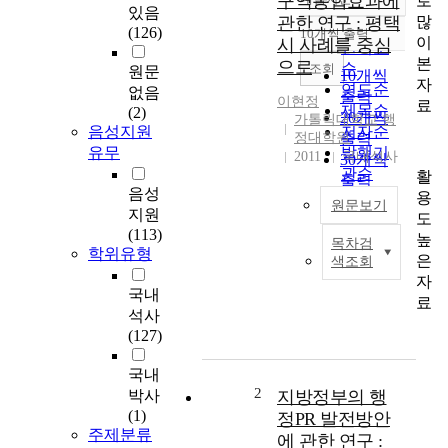
구역통합효과에
로
정확도
있음
많
관한 연구 : 평택
순
(126)
10개씩 출력
내림차순
이
시 사례를 중심
인기도
본
으로
순
조회
원문
10개씩
자
연도순
없음
출력
이현정
료
제목순
(2)
20개씩
가톨릭대학교 행
음성지원
저자순
정대학원
출력
유무
발행기
2011
국내석사
30개씩
관순
활
출력
음성
용
50개씩
원문보기
지원
도
출력
(113)
높
100개씩
목차검
현
학위유형
은
색조회
출력
정
자
부
국내
료
가
석사
기
(127)
초
자
국내
치
2
박사
지방정부의 행
단
(1)
정PR 발전방안
체
주제분류
에 관한 연구 :