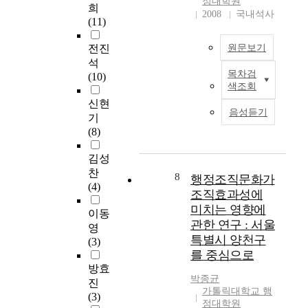
적
e
정대학원
희
t
는
t
괴
2008
국내석사
을
a
(11)
h
많
r
할
두
s
e
지
a
수
고
e
전진
원문보기
D
않
t
밖
행
d
석
e
은
i
에
정
u
목차검
(10)
보
v
편
v
없
구
n
색조회
건
e
이
e
었
역
d
신현
소
l
다
U
다
통
e
음성듣기
기
구
o
.
n
,
합
r
(8)
강
p
본
i
지
을
r
보
m
연
t
난
급
a
김성
건
e
구
:
세
속
p
찬
사
n
8
행정조직문화가
에
F
기
도
i
(4)
업
t
서
o
동
조직효과성에
로
d
의
F
는
c
안
추
l
미치는 영향에
이동
발
a
정
u
우
진
y
관한 연구 : 서울
영
전
c
부
s
리
하
c
특별시 양천구
(3)
을
t
P
e
는
고
h
를 중심으로
위
o
R
d
농
있
a
방효
해
r
의
o
경
으
n
박종균
진
구
s
개
n
사
나
g
가톨릭대학교 행
(3)
강
o
념
t
회
,
i
정대학원