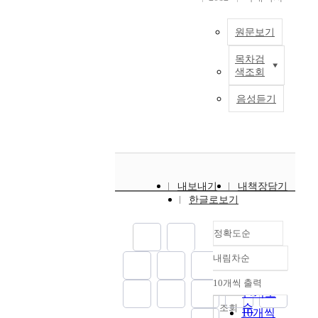
있는 기업가적 정부론
문
지
n
고
g
운
3
a
이 그 기본바탕을 이
을
가
p
설
"
순
개
d
원문보기
루고 있다고 볼 수 있
실
조
u
득
)
환
시
m
으며, 기업가적 패러
시
직
b
및
가
이
·
i
목차검
다임의 핵심은 고객중
하
효
본
l
조
톨
단
군
n
색조회
심적, 결과중심적정부
였
과
연
i
정
릭
절
통
i
로 압축할 수 있다. 이
고
성
구
c
을
대
되
합
s
음성듣기
러한 시점에서 본 논
계
에
의
a
통
학
는
에
t
문은 대민행정서비스
층
매
목
d
해
교
위
의
r
의 최전선에 위치하고
분
우
적
m
국
행
기
해
a
있으며, 전자정부의
석
중
은
i
민
정
가
이
t
추진에 보다 큰 시너
방
요
농
n
의
대
닥
루
i
지 효과를 실어 줄 수
법
하
정
i
지
학
쳐
어
v
내보내기
내책장담기
있으며 전자정부의 핵
(
다
과
s
지
원
왔
진
e
한글로보기
심이라고 할 수 있는
A
.
통
t
를
일
고
평
s
지방자치단체 웹사이
H
특
합
r
유
반
이
택
e
트에 나타난 고객지향
정확도순
P
히
및
a
도
행
로
시
r
성을 비교분석하여 지
)
행
독
t
하
정
인
를
v
내림차순
방자치단체 웹사이트
과
정
립
정확도
i
는
및
한
사
i
의 고객지향성 실현의
심
조
적
순
o
시
정
지
례
c
10개씩 출력
내림차순
모형을 만드는데 목적
층
직
운
n
인기도
도
책
구
로
e
을 두었다. 지방자치
인
별
영
h
순
조회
”
전
온
통
s
10개씩