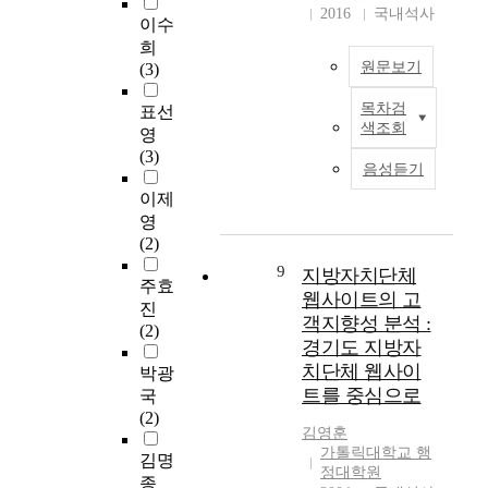
보
f
을
h
를
2016
국내석사
행
n
이수
건
P
“
e
거
정
g
희
사
u
정
C
치
구
e
원문보기
(3)
업
b
부
o
면
역
n
의
l
와
n
서
통
v
목차검
표선
발
조
i
국
s
산
합
i
색조회
영
전
직
c
민
o
업
추
r
(3)
요
문
D
의
l
혁
진
o
음성듣기
인
화
e
상
i
명
과
n
이제
들
를
s
호
d
,
정
m
영
간
경
i
관
a
도
과
e
(2)
의
쟁
g
계
t
시
통
n
우
적
n
9
지방자치단체
에
i
혁
합
t
주효
선
비
i
대
o
명
웹사이트의 고
이
,
진
순
교
n
한
n
은
후
w
객지향성 분석 :
(2)
위
우
t
적
o
자
운
h
경기도 지방자
에
위
h
절
f
연
영
i
치단체 웹사이
박광
관
요
e
한
t
생
에
c
트를 중심으로
국
해
소
U
조
h
태
서
h
(2)
알
로
r
정
e
계
도
r
김영훈
아
전
b
에
C
의
적
e
가톨릭대학교 행
김명
보
제
a
주
i
엄
지
q
정대학원
종
았
하
n