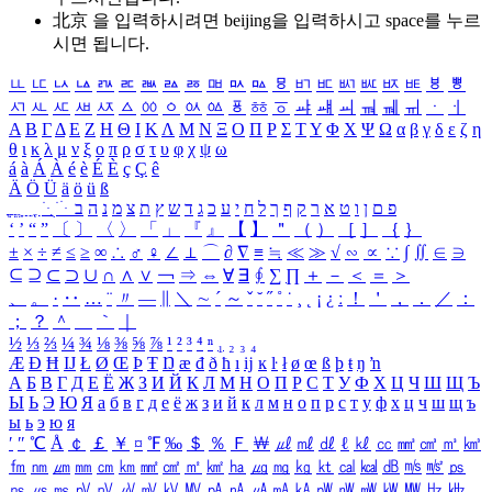
北京 을 입력하시려면
beijing
을 입력하시고 space를 누르
시면 됩니다.
ㅥ
ㅦ
ㅧ
ㅨ
ㅩ
ㅪ
ㅫ
ㅬ
ㅭ
ㅮ
ㅯ
ㅰ
ㅱ
ㅲ
ㅳ
ㅴ
ㅵ
ㅶ
ㅷ
ㅸ
ㅹ
ㅺ
ㅻ
ㅼ
ㅽ
ㅾ
ㅿ
ㆀ
ㆁ
ㆂ
ㆃ
ㆄ
ㆅ
ㆆ
ㆇ
ㆈ
ㆉ
ㆊ
ㆋ
ㆌ
ㆍ
ㆎ
Α
Β
Γ
Δ
Ε
Ζ
Η
Θ
Ι
Κ
Λ
Μ
Ν
Ξ
Ο
Π
Ρ
Σ
Τ
Υ
Φ
Χ
Ψ
Ω
α
β
γ
δ
ε
ζ
η
θ
ι
κ
λ
μ
ν
ξ
ο
π
ρ
σ
τ
υ
φ
χ
ψ
ω
á
à
Á
À
é
è
É
È
ç
Ç
ê
Ä
Ö
Ü
ä
ö
ü
ß
ְ
ֳ
ֲ
ֱ
ָ
ַ
ֵ
ֶ
ִ
ֹ
ּ
ֻ
ׂ
ׁ
ּ
ב
ה
נ
מ
צ
ת
ץ
ש
ד
ג
כ
ע
י
ח
ל
ך
ף
ק
ר
א
ט
ו
ן
ם
פ
‘
’
“
”
〔
〕
〈
〉
「
」
『
』
【
】
＂
（
）
［
］
｛
｝
±
×
÷
≠
≤
≥
∞
∴
♂
♀
∠
⊥
⌒
∂
∇
≡
≒
≪
≫
√
∽
∝
∵
∫
∬
∈
∋
⊆
⊇
⊂
⊃
∪
∩
∧
∨
￢
⇒
⇔
∀
∃
∮
∑
∏
＋
－
＜
＝
＞
、
。
·
‥
…
¨
〃
―
∥
＼
∼
´
～
ˇ
˘
˝
˚
˙
¸
˛
¡
¿
ː
！
＇
，
．
／
：
；
？
＾
＿
｀
｜
½
⅓
⅔
¼
¾
⅛
⅜
⅝
⅞
¹
²
³
⁴
ⁿ
₁
₂
₃
₄
Æ
Ð
Ħ
Ĳ
Ł
Ø
Œ
Þ
Ŧ
Ŋ
æ
đ
ð
ħ
ı
ĳ
ĸ
ŀ
ł
ø
œ
ß
þ
ŧ
ŋ
ŉ
А
Б
В
Г
Д
Е
Ё
Ж
З
И
Й
К
Л
М
Н
О
П
Р
С
Т
У
Ф
Х
Ц
Ч
Ш
Щ
Ъ
Ы
Ь
Э
Ю
Я
а
б
в
г
д
е
ё
ж
з
и
й
к
л
м
н
о
п
р
с
т
у
ф
х
ц
ч
ш
щ
ъ
ы
ь
э
ю
я
′
″
℃
Å
￠
￡
￥
¤
℉
‰
＄
％
Ｆ
￦
㎕
㎖
㎗
ℓ
㎘
㏄
㎣
㎤
㎥
㎦
㎙
㎚
㎛
㎜
㎝
㎞
㎟
㎠
㎡
㎢
㏊
㎍
㎎
㎏
㏏
㎈
㎉
㏈
㎧
㎨
㎰
㎱
㎲
㎳
㎴
㎵
㎶
㎷
㎸
㎹
㎀
㎁
㎂
㎃
㎄
㎺
㎻
㎽
㎾
㎿
㎐
㎑