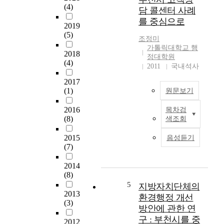
행
향
과
(4)
담 콜센터 사례
정
에
경
를 중심으로
P
관
쟁
2019
R
한
력
(5)
조정미
에
연
을
가톨릭대학교 행
관
구
저
2018
정대학원
한
-
(4)
해
2011
국내석사
연
기
하
2017
구
초
여
(1)
원문보기
는
자
글
주
치
로
2016
목차검
로
단
벌
I
(8)
색조회
중
체
경
n
앙
의
쟁
r
2015
음성듣기
정
통
력
e
(7)
부
통
이
c
의
폐
취
e
2014
홍
합
약
n
(8)
보
을
해
t
5
지방자치단체의
전
중
졌
,
2013
환경행정 개선
담
심
(3)
다
c
방안에 관한 연
부
으
고
i
구 : 부천시를 중
2012
서
로
보
t