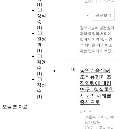
목
t
청
2004
국내석사
않
u
(1)
다
는
R
하
y
난
은
i
.
경
e
여
R
희
문
r
정석
원문보기
이
우
n
어
e
생
제
e
중
를
에
e
떤
s
을
점
s
(1)
정보기술이 발전함에
위
어
w
사
i
요
들
p
따라 행정의 처리에
해
떤
a
업
d
구
이
o
원성
있어서 지역적, 시간
구
유
l
혹
e
하
발
s
권
적 제약을 거의 해소
강
형
P
은
n
였
생
i
(1)
하는 단계에 이르렀으
보
의
r
정
t
으
되
t
며, 시민들이 정치나
건
조
o
책
i
며
고
i
김윤
행정에 관련된 정보에
사
직
j
,
a
,
있
v
수
보다 쉽게 접근할 수
업
문
e
10
농업기술센터
제
l
그
다
e
(1)
있는 계기를 제공하고
전
화
c
도
A
결
조직유형과 조
.
c
있다. 이와 같은 정보
문
를
t
를
r
과
이
u
직역량에 대한
강신
화 사회 속에 각 국의
가
개
T
위
e
생
연
s
연구 : 행정통합
수
정부는 새로운 패러다
및
발
h
해
a
태
구
t
시군의 사례를
(1)
임인 '전자정부'로 거
실
하
e
정
s
계
는
o
중심으로
듭나기 위해 많은 예
무
여
K
보
(
의
1
m
오늘 본 자료
산과 많은 인력을 투
자
야
o
를
"
자
9
i
채의석
입하여 추진하고 있
에
만
r
제
T
연
9
z
가톨릭대학교 행
다. 전자정부는 세계
게
하
e
공
o
스
5
e
정대학원
적으로 크게 유행하고
설
는
a
하
n
러
2012
국내석사
년
d