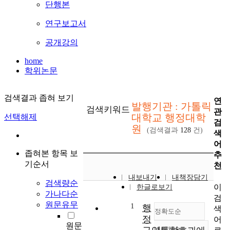
단행본
연구보고서
공개강의
home
학위논문
검색결과 좁혀 보기
연
발행기관 : 가톨릭
검색키워드
관
대학교 행정대학
선택해제
검
원
(검색결과
128
건)
색
어
좁혀본 항목 보
추
기순서
천
내보내기
내책장담기
검색량순
이
한글로보기
가나다순
검
원문유무
1
행
색
정확도순
정
어
원문
내림차순