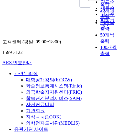
단체 웹사이트의 고객
터
로
등
a
연도순
로
공
난
합
t
출력
지향성은 고객의 요구
뷰
타
조
s
제목순
파
(
화
과
o
20개씩
를 적절하게 반영하는
를
당
직
r
악
M
는
저자순
정
w
출력
행정(적절성), 정당한
실
한
운
e
하
a
전
발행기
에
a
30개씩
절차를 따르는 행정
시
조
영
c
고
j
세
서
r
관순
출력
(민주주의와 절차의
하
직
유
e
자
o
계
발
d
50개씩
정당성), 능률적 행정
여
문
형
n
한
r
적
생
s
출력
고객센터 (평일: 09:00~18:00)
(능률성), 약자의 보호
분
화
에
t
다
,
으
되
t
100개씩
와 복지사회 건설을
석
유
따
l
.
G
로
었
h
1599-3122
위한 행정(공정성-사
출력
결
형
른
y
지
r
범
던
e
회성)의 충족으로 실
과
을
농
e
방
a
지
문
m
ARS 번호안내
현되는 것으로 기본
에
검
업
m
정
d
구
제
.
골격을 세웠다. 본 논
활
증
기
p
부
u
적
관련누리집
점
A
문에서 고객지향성의
용
하
술
h
의
a
인
과
n
대학공개강의(KOCW)
바탕으로 사용한 근거
하
는
센
a
행
t
문
통
d
학술정보통계시스템(Rinfo)
는 고객지향적 정부구
였
것
터
s
정
e
제
합
u
외국학술지지원센터(FRIC)
축을 위한 민관합동
다
은
간
i
P
S
로
후
n
학술관계분석서비스(SAM)
대토론회(1996)자료
.
공
조
z
R
c
인
정
d
사서커뮤니티
에서 수년전부터 한국
분
공
직
e
연
h
식
치
e
기관회원
사회가 무한경쟁이라
석
조
역
d
구
o
되
적
r
지식나눔(LOOK)
고 하는 세계화 추세
결
직
량
i
에
o
고
,
t
의학전자도서관(MEDLIS)
속에 국가경쟁력을 높
과
의
및
m
도
l
있
사
h
유관기관 사이트
여야하는 과업과 상승
를
건
효
p
움
o
으