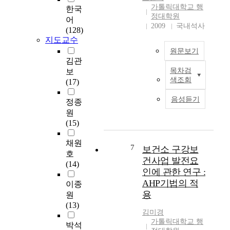
적
t
고
보
o
가톨릭대학교 행
한국
으
i
또
,
c
정대학원
어
로
o
한
국
a
2009
국내석사
(128)
도
n
살
가
l
지도교수
,
o
아
경
g
원문보기
시
f
남
쟁
o
김관
,
t
기
력
v
목차검
보
A
군
h
위
제
e
색조회
(17)
B
등
e
해
고
r
S
지
P
자
,
n
음성듣기
정종
T
방
r
연
지
m
원
R
정
i
을
역
e
(15)
A
부
m
이
주
n
C
의
a
용
민
t
채원
T
7
행
r
해
보건소 구강보
들
h
호
A
정
y
야
의
a
건사업 발전요
(14)
S
홍
A
했
복
v
인에 관한 연구 :
t
보
d
으
리
e
AHP기법의 적
이종
u
에
m
며
증
i
용
원
d
관
i
동
진
n
(13)
y
한
n
시
에
c
김미경
o
연
i
에
목
r
가톨릭대학교 행
박석
n
구
s
파