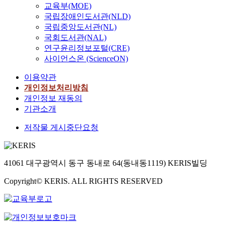
회
e
교육부(MOE)
하고 있는 시민의 요
요
강
과
o
이
f
며
적
s
국립장애인도서관(NLD)
구를 승화하여 선진국
약
성
등
r
될
P
인
,
i
국립중앙도서관(NL)
의 수준으로 시민생활
하
과
조
t
수
u
간
경
t
의 질을 개선하여야
면
비
직
국회도서관(NAL)
a
있
b
생
제
u
하는 과업에 직면하고
다
전
성
연구윤리정보포털(CRE)
n
도
l
존
적
a
있다는 것을 인지하고
음
을
과
t
사이언스온 (ScienceON)
록
i
의
측
t
고객지향적 정부의 이
과
진
와
f
이
c
문
면
i
이용약관
념과 수단적 가치를
같
단
두
a
론
&
제
의
o
밝히고 이의 시행이
다
하
변
개인정보처리방침
c
적
p
로
통
n
가능하도록 하는 여러
.
는
수
개인정보 재동의
t
논
o
까
합
,
가지 조건을 검토하
첫
데
간
o
기관소개
의
l
지
효
t
며, 행정기능 분야별
째
긴
의
r
를
i
이
과
h
저작물 게시중단요청
로 상이한 고객지향성
,
요
관
s
통
c
어
를
e
의 의미를 밝히고 이
1
하
계
o
하
y
지
평
r
에 따른 실천방향과
차
다
를
f
여
,
고
택
o
구체적 방법을 제시하
수
.
비
p
구
T
있
시
l
41061 대구광역시 동구 동내로 64(동내동1119) KERIS빌딩
고 있다. 여기에 세계
준
조
교
u
조
h
다
의
e
적 관심을 끌고 있는
의
직
·
b
도
e
.
Copyright© KERIS. ALL RIGHTS RESERVED
공
o
전자민주주의 실현을
분
문
분
l
작
C
우
식
f
위한 온라인 서비스와
석
화
석
i
성
a
리
자
c
기존의 웹사이트의 평
결
는
하
c
을
t
의
료
a
가기준들은 참고로 하
과
그
여
d
위
h
현
및
l