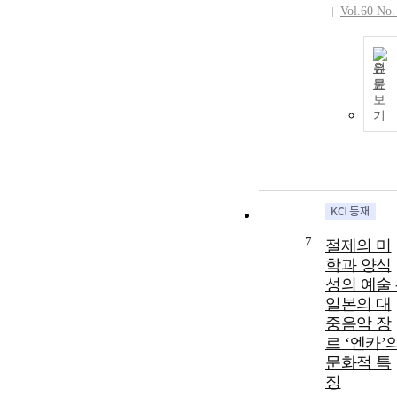
Vol.60 No.
원
문
보
기
7
절제의 미
학과 양식
성의 예술 
일본의 대
중음악 장
르 ‘엔카’
문화적 특
징