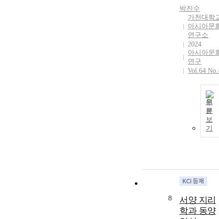
박진수
가천대학
아시아문
연구소
2024
아시아문
연구
Vol.64 No.
원
문
보
기
8
서양 지리
학과 동양