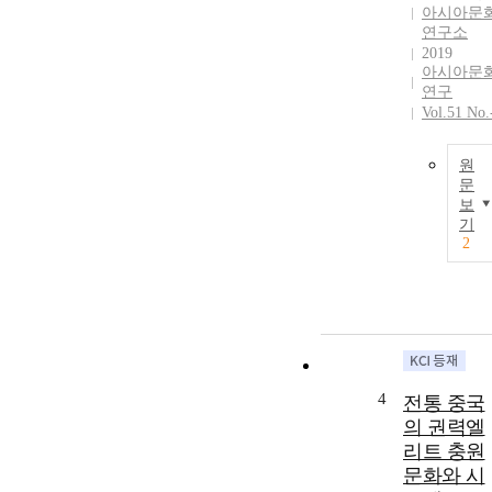
아시아문
연구소
2019
아시아문
연구
Vol.51 No.
원
문
보
기
2
4
전통 중국
의 권력엘
리트 충원
문화와 시