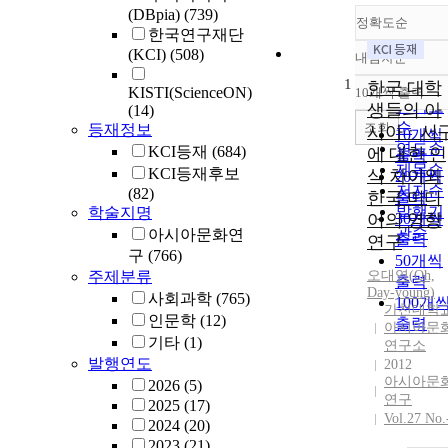
(DBpia)
(739)
정확도순
한국연구재단
(KCI)
(508)
내림차순
정확도
1
순
한국 대학
KISTI(ScienceON)
10개씩 출력
내림차
인기도
생들의 아
(14)
순
조회
등재정보
시아ㆍ서
10개씩
연도순
KCI등재
(684)
에 대한 인
출력
제목순
KCI등재후보
식 차이와
20개씩
저자순
(82)
한국 미디
출력
발행기
학술지명
어의 영향
30개씩
관순
아시아문화연
출력
연구
구
(766)
50개씩
주제분류
오대영(Oh,
출력
Day-young)
사회과학
(765)
100개
가천대학
인문학
(12)
출력
아시아문
기타
(1)
연구소
발행연도
2012
아시아문
2026
(5)
연구
2025
(17)
Vol.27 No.
2024
(20)
2023
(21)