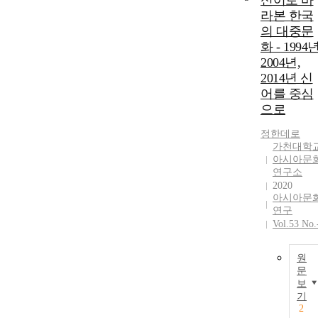
신어로 바
라본 한국
의 대중문
화 - 1994년
2004년,
2014년 신
어를 중심
으로
정한데로
가천대학
아시아문
연구소
2020
아시아문
연구
Vol.53 No.
원
문
보
기
2