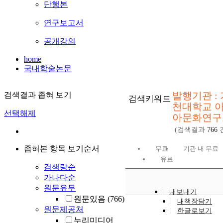
단행본
연구보고서
공개강의
home
국내학술논문
발행기관 : 
검색결과 좁혀 보기
검색키워드
천대학교 
선택해제
아문화연구
(검색결과
766
좁혀본 항목 보기순서
무료
기관 내 무료
유료
검색량순
가나다순
원문유무
내보내기
원문있음
(766)
내책장담기
원문제공처
한글로보기
누리미디어