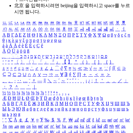
北京 을 입력하시려면
beijing
을 입력하시고 space를 누르
시면 됩니다.
ㅥ
ㅦ
ㅧ
ㅨ
ㅩ
ㅪ
ㅫ
ㅬ
ㅭ
ㅮ
ㅯ
ㅰ
ㅱ
ㅲ
ㅳ
ㅴ
ㅵ
ㅶ
ㅷ
ㅸ
ㅹ
ㅺ
ㅻ
ㅼ
ㅽ
ㅾ
ㅿ
ㆀ
ㆁ
ㆂ
ㆃ
ㆄ
ㆅ
ㆆ
ㆇ
ㆈ
ㆉ
ㆊ
ㆋ
ㆌ
ㆍ
ㆎ
Α
Β
Γ
Δ
Ε
Ζ
Η
Θ
Ι
Κ
Λ
Μ
Ν
Ξ
Ο
Π
Ρ
Σ
Τ
Υ
Φ
Χ
Ψ
Ω
α
β
γ
δ
ε
ζ
η
θ
ι
κ
λ
μ
ν
ξ
ο
π
ρ
σ
τ
υ
φ
χ
ψ
ω
á
à
Á
À
é
è
É
È
ç
Ç
ê
Ä
Ö
Ü
ä
ö
ü
ß
ְ
ֳ
ֲ
ֱ
ָ
ַ
ֵ
ֶ
ִ
ֹ
ּ
ֻ
ׂ
ׁ
ּ
ב
ה
נ
מ
צ
ת
ץ
ש
ד
ג
כ
ע
י
ח
ל
ך
ף
ק
ר
א
ט
ו
ן
ם
פ
‘
’
“
”
〔
〕
〈
〉
「
」
『
』
【
】
＂
（
）
［
］
｛
｝
±
×
÷
≠
≤
≥
∞
∴
♂
♀
∠
⊥
⌒
∂
∇
≡
≒
≪
≫
√
∽
∝
∵
∫
∬
∈
∋
⊆
⊇
⊂
⊃
∪
∩
∧
∨
￢
⇒
⇔
∀
∃
∮
∑
∏
＋
－
＜
＝
＞
、
。
·
‥
…
¨
〃
―
∥
＼
∼
´
～
ˇ
˘
˝
˚
˙
¸
˛
¡
¿
ː
！
＇
，
．
／
：
；
？
＾
＿
｀
｜
½
⅓
⅔
¼
¾
⅛
⅜
⅝
⅞
¹
²
³
⁴
ⁿ
₁
₂
₃
₄
Æ
Ð
Ħ
Ĳ
Ł
Ø
Œ
Þ
Ŧ
Ŋ
æ
đ
ð
ħ
ı
ĳ
ĸ
ŀ
ł
ø
œ
ß
þ
ŧ
ŋ
ŉ
А
Б
В
Г
Д
Е
Ё
Ж
З
И
Й
К
Л
М
Н
О
П
Р
С
Т
У
Ф
Х
Ц
Ч
Ш
Щ
Ъ
Ы
Ь
Э
Ю
Я
а
б
в
г
д
е
ё
ж
з
и
й
к
л
м
н
о
п
р
с
т
у
ф
х
ц
ч
ш
щ
ъ
ы
ь
э
ю
я
′
″
℃
Å
￠
￡
￥
¤
℉
‰
＄
％
Ｆ
￦
㎕
㎖
㎗
ℓ
㎘
㏄
㎣
㎤
㎥
㎦
㎙
㎚
㎛
㎜
㎝
㎞
㎟
㎠
㎡
㎢
㏊
㎍
㎎
㎏
㏏
㎈
㎉
㏈
㎧
㎨
㎰
㎱
㎲
㎳
㎴
㎵
㎶
㎷
㎸
㎹
㎀
㎁
㎂
㎃
㎄
㎺
㎻
㎽
㎾
㎿
㎐
㎑