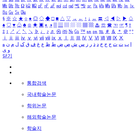
㎒
㎓
㎔
Ω
㏀
㏁
㎊
㎋
㎌
㏖
㏅
㎭
㎮
㎯
㏛
㎩
㎪
㎫
㎬
㏝
㏐
㏓
㏃
㏉
㏜
㏆
§
※
☆
★
○
●
◎
◇
◆
□
■
△
▽
→
←
↑
↓
↔
〓
◁
◀
▷
▶
♤
♠
♡
♥
♧
♣
⊙
◈
▣
◐
◑
▒
▤
▥
▨
▧
▦
▩
♨
☏
☎
☜
☞
¶
†
‡
↕
↗
↙
↖
↘
♭
♩
♪
♬
㉿
㈜
№
㏇
™
㏂
㏘
℡
＃
＆
＊
＠
ª
º
ⅰ
ⅱ
ⅲ
ⅳ
ⅴ
ⅵ
ⅶ
ⅷ
ⅸ
ⅹ
Ⅰ
Ⅱ
Ⅲ
Ⅳ
Ⅴ
Ⅵ
Ⅶ
Ⅷ
Ⅸ
Ⅹ
ا
ب
ت
ث
ج
ح
خ
د
ذ
ر
ز
س
ش
ص
ض
ط
ظ
ع
غ
ف
ق
ک
ل
م
ن
ه
و
ی
닫기
통합검색
국내학술논문
학위논문
해외학술논문
학술지