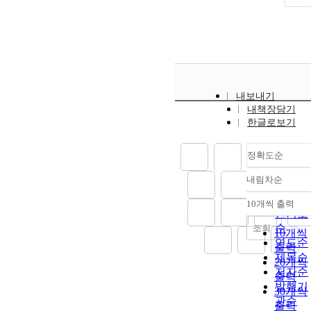
내보내기
내책장담기
한글로보기
정확도순
내림차순
정확도
순
10개씩 출력
내림차
인기도
순
조회
10개씩
연도순
출력
제목순
20개씩
저자순
출력
발행기
30개씩
관순
출력