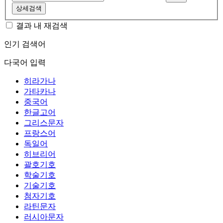
상세검색
결과 내 재검색
인기 검색어
다국어 입력
히라가나
가타카나
중국어
한글고어
그리스문자
프랑스어
독일어
히브리어
괄호기호
학술기호
기술기호
첨자기호
라틴문자
러시아문자