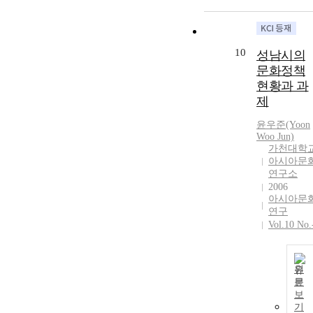
10
성남시의
문화정책
현황과 과
제
윤우준(Yoon
Woo Jun)
가천대학
아시아문
연구소
2006
아시아문
연구
Vol.10 No.
원
문
보
기