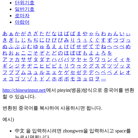
단위기호
일반기호
로마자
아랍어
あ
ぁ
か
が
さ
ざ
た
だ
な
は
ば
ぱ
ま
や
ゃ
ら
わ
ゎ
ん
い
ぃ
き
ぎ
し
じ
ち
ぢ
に
ひ
び
ぴ
み
り
う
ぅ
く
ぐ
す
ず
つ
づ
っ
ぬ
ふ
ぶ
ぷ
む
ゆ
ゅ
る
え
ぇ
け
げ
せ
ぜ
て
で
ね
へ
べ
ぺ
め
れ
お
ぉ
こ
ご
そ
ぞ
と
ど
の
ほ
ぼ
ぽ
も
よ
ょ
ろ
を
ア
ァ
カ
サ
ザ
タ
ダ
ナ
ハ
バ
パ
マ
ヤ
ャ
ラ
ワ
ヮ
ン
イ
ィ
キ
ギ
シ
ジ
チ
ヂ
ニ
ヒ
ビ
ピ
ミ
リ
ウ
ゥ
ク
グ
ス
ズ
ツ
ヅ
ッ
ヌ
フ
ブ
プ
ム
ユ
ュ
ル
エ
ェ
ケ
ゲ
セ
ゼ
テ
デ
ヘ
ベ
ペ
メ
レ
オ
ォ
コ
ゴ
ソ
ゾ
ト
ド
ノ
ホ
ボ
ポ
モ
ヨ
ョ
ロ
ヲ
―
http://chineseinput.net/
에서 pinyin(병음)방식으로 중국어를 변환
할 수 있습니다.
변환된 중국어를 복사하여 사용하시면 됩니다.
예시)
中文 을 입력하시려면
zhongwen
을 입력하시고 space를
누르시면됩니다.