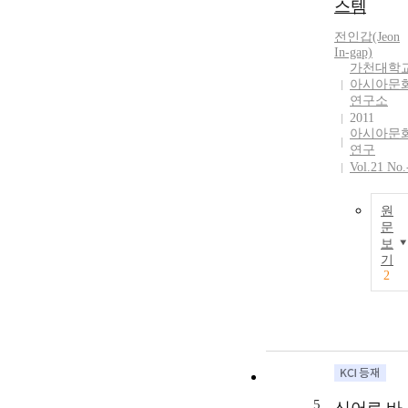
스템
전인갑(Jeon
In-gap)
가천대학
아시아문
연구소
2011
아시아문
연구
Vol.21 No.
원
문
보
기
2
5