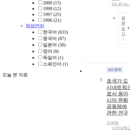
2000
(15)
Vol.49 No.
1999
(12)
1997
(25)
원
1996
(21)
문
작성언어
보
한국어
(633)
기
중국어
(87)
2
일본어
(30)
영어
(9)
독일어
(1)
스페인어
(1)
오늘 본 자료
3
초국가 도
시네트워
로서 동아
시아 문화
공동체에
관한 연구
손예령
가천대학