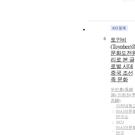
6
토인비
(Toynbee)
문화도전
리로 본 글
로벌 시대
중국 조선
족 문화
우린훙(吳林
鴻)
,
인윈전(
允鎭)
가천대학
아시아문
연구소
2022
아시아문
연구