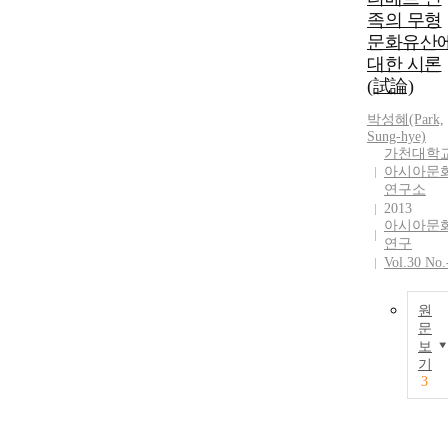
족의 무형
문화유산
대한 시론
(試論)
박성혜(Park,
Sung-hye)
가천대학
아시아문
연구소
2013
아시아문
연구
Vol.30 No.
원
문
보
기
3