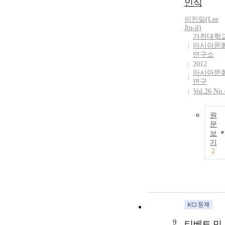
인식
이진일(Lee
Jin-il)
가천대학
아시아문
연구소
2012
아시아문
연구
Vol.26 No.
원
문
보
기
2
9
티베트 민