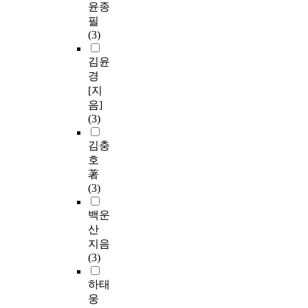
윤종
필
(3)
김윤
경
[지
음]
(3)
김충
호
著
(3)
백운
산
지음
(3)
하태
웅