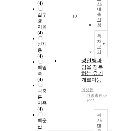
(4)
사/
대
김수
출
10
신
경
청
지음
(4)
목
차
신재
보
용
기
(4)
성인병과
암을 정복
백명
하는 유기
숙
(4)
게르마늄
이상현
박충
가림출판사
훈
1995
지음
(4)
복
백운
사/
대
산
출