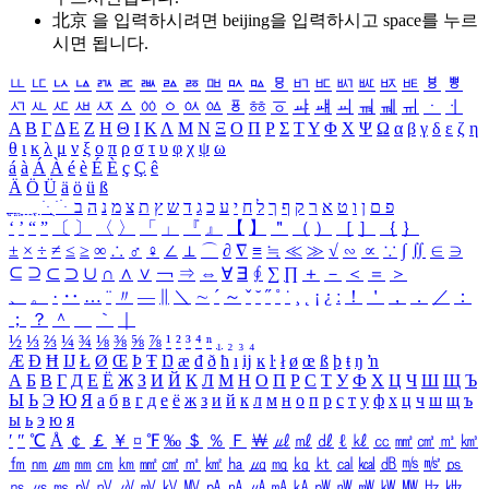
北京 을 입력하시려면
beijing
을 입력하시고 space를 누르
시면 됩니다.
ㅥ
ㅦ
ㅧ
ㅨ
ㅩ
ㅪ
ㅫ
ㅬ
ㅭ
ㅮ
ㅯ
ㅰ
ㅱ
ㅲ
ㅳ
ㅴ
ㅵ
ㅶ
ㅷ
ㅸ
ㅹ
ㅺ
ㅻ
ㅼ
ㅽ
ㅾ
ㅿ
ㆀ
ㆁ
ㆂ
ㆃ
ㆄ
ㆅ
ㆆ
ㆇ
ㆈ
ㆉ
ㆊ
ㆋ
ㆌ
ㆍ
ㆎ
Α
Β
Γ
Δ
Ε
Ζ
Η
Θ
Ι
Κ
Λ
Μ
Ν
Ξ
Ο
Π
Ρ
Σ
Τ
Υ
Φ
Χ
Ψ
Ω
α
β
γ
δ
ε
ζ
η
θ
ι
κ
λ
μ
ν
ξ
ο
π
ρ
σ
τ
υ
φ
χ
ψ
ω
á
à
Á
À
é
è
É
È
ç
Ç
ê
Ä
Ö
Ü
ä
ö
ü
ß
ְ
ֳ
ֲ
ֱ
ָ
ַ
ֵ
ֶ
ִ
ֹ
ּ
ֻ
ׂ
ׁ
ּ
ב
ה
נ
מ
צ
ת
ץ
ש
ד
ג
כ
ע
י
ח
ל
ך
ף
ק
ר
א
ט
ו
ן
ם
פ
‘
’
“
”
〔
〕
〈
〉
「
」
『
』
【
】
＂
（
）
［
］
｛
｝
±
×
÷
≠
≤
≥
∞
∴
♂
♀
∠
⊥
⌒
∂
∇
≡
≒
≪
≫
√
∽
∝
∵
∫
∬
∈
∋
⊆
⊇
⊂
⊃
∪
∩
∧
∨
￢
⇒
⇔
∀
∃
∮
∑
∏
＋
－
＜
＝
＞
、
。
·
‥
…
¨
〃
―
∥
＼
∼
´
～
ˇ
˘
˝
˚
˙
¸
˛
¡
¿
ː
！
＇
，
．
／
：
；
？
＾
＿
｀
｜
½
⅓
⅔
¼
¾
⅛
⅜
⅝
⅞
¹
²
³
⁴
ⁿ
₁
₂
₃
₄
Æ
Ð
Ħ
Ĳ
Ł
Ø
Œ
Þ
Ŧ
Ŋ
æ
đ
ð
ħ
ı
ĳ
ĸ
ŀ
ł
ø
œ
ß
þ
ŧ
ŋ
ŉ
А
Б
В
Г
Д
Е
Ё
Ж
З
И
Й
К
Л
М
Н
О
П
Р
С
Т
У
Ф
Х
Ц
Ч
Ш
Щ
Ъ
Ы
Ь
Э
Ю
Я
а
б
в
г
д
е
ё
ж
з
и
й
к
л
м
н
о
п
р
с
т
у
ф
х
ц
ч
ш
щ
ъ
ы
ь
э
ю
я
′
″
℃
Å
￠
￡
￥
¤
℉
‰
＄
％
Ｆ
￦
㎕
㎖
㎗
ℓ
㎘
㏄
㎣
㎤
㎥
㎦
㎙
㎚
㎛
㎜
㎝
㎞
㎟
㎠
㎡
㎢
㏊
㎍
㎎
㎏
㏏
㎈
㎉
㏈
㎧
㎨
㎰
㎱
㎲
㎳
㎴
㎵
㎶
㎷
㎸
㎹
㎀
㎁
㎂
㎃
㎄
㎺
㎻
㎽
㎾
㎿
㎐
㎑