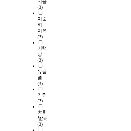
지음
(3)
이순
희
지음
(3)
이택
상
(3)
유응
열
(3)
가림
(3)
大川
隆法
(3)