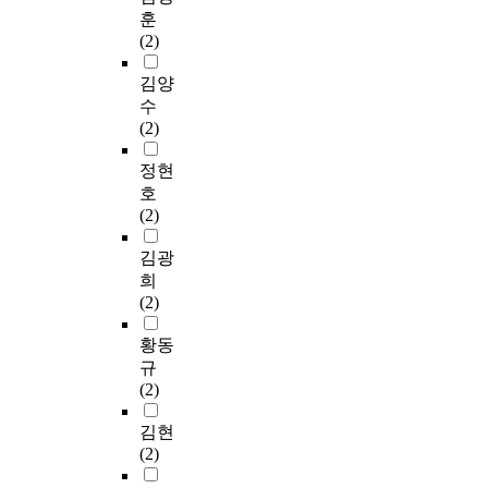
훈
(2)
김양
수
(2)
정현
호
(2)
김광
희
(2)
황동
규
(2)
김현
(2)