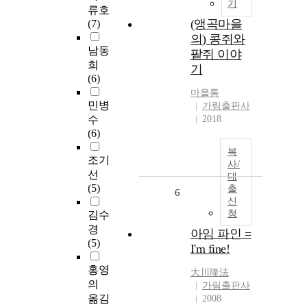
기
류호
(앵곡마을
(7)
의) 콩쥐와
남동
팥쥐 이야
희
기
(6)
마을통
민병
가림출판사
수
2018
(6)
복
조기
사/
선
대
(5)
출
6
신
청
김수
경
아임 파인 =
(5)
I'm fine!
홍영
大川隆法
의
가림출판사
옮김
2008