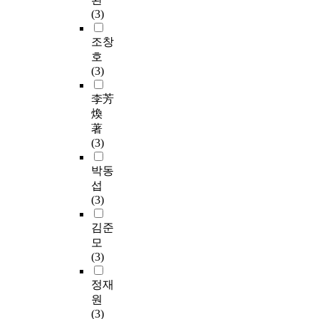
(3)
조창
호
(3)
李芳
煥
著
(3)
박동
섭
(3)
김준
모
(3)
정재
원
(3)