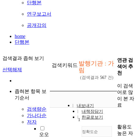
단행본
연구보고서
공개강의
home
단행본
검색결과 좁혀 보기
연관 검
발행기관 : 가
검색키워드
색어 추
림
선택해제
천
(검색결과
567
건)
이 검색
좁혀본 항목 보
어로 많
기순서
이 본 자
료
내보내기
검색량순
내책장담기
가나다순
한글로보기
1
저자
활용도
정확도순
높은 자
오오