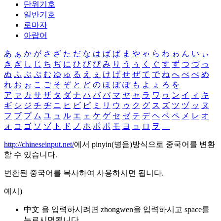
단위기호
일반기호
로마자
아랍어
あ
ぁ
か
が
さ
ざ
た
だ
な
は
ば
ぱ
ま
や
ゃ
ら
わ
ゎ
ん
い
ぃ
き
ぎ
し
じ
ち
ぢ
に
ひ
び
ぴ
み
り
う
ぅ
く
ぐ
す
ず
つ
づ
っ
ぬ
ふ
ぶ
ぷ
む
ゆ
ゅ
る
え
ぇ
け
げ
せ
ぜ
て
で
ね
へ
べ
ぺ
め
れ
お
ぉ
こ
ご
そ
ぞ
と
ど
の
ほ
ぼ
ぽ
も
よ
ょ
ろ
を
ア
ァ
カ
サ
ザ
タ
ダ
ナ
ハ
バ
パ
マ
ヤ
ャ
ラ
ワ
ヮ
ン
イ
ィ
キ
ギ
シ
ジ
チ
ヂ
ニ
ヒ
ビ
ピ
ミ
リ
ウ
ゥ
ク
グ
ス
ズ
ツ
ヅ
ッ
ヌ
フ
ブ
プ
ム
ユ
ュ
ル
エ
ェ
ケ
ゲ
セ
ゼ
テ
デ
ヘ
ベ
ペ
メ
レ
オ
ォ
コ
ゴ
ソ
ゾ
ト
ド
ノ
ホ
ボ
ポ
モ
ヨ
ョ
ロ
ヲ
―
http://chineseinput.net/
에서 pinyin(병음)방식으로 중국어를 변환
할 수 있습니다.
변환된 중국어를 복사하여 사용하시면 됩니다.
예시)
中文 을 입력하시려면
zhongwen
을 입력하시고 space를
누르시면됩니다.