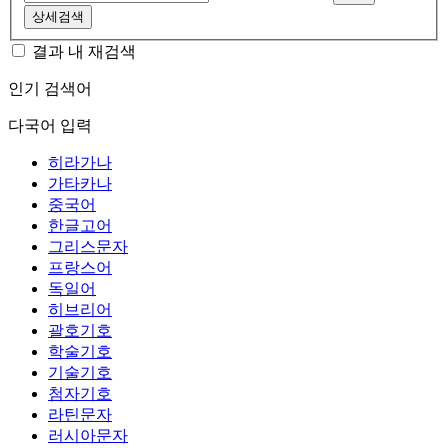
상세검색
결과 내 재검색
인기 검색어
다국어 입력
히라가나
가타카나
중국어
한글고어
그리스문자
프랑스어
독일어
히브리어
괄호기호
학술기호
기술기호
첨자기호
라틴문자
러시아문자