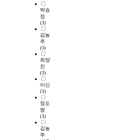
박승
정
(3)
김농
주
(3)
최양
진
(3)
이신
(3)
정도
명
(3)
김농
주