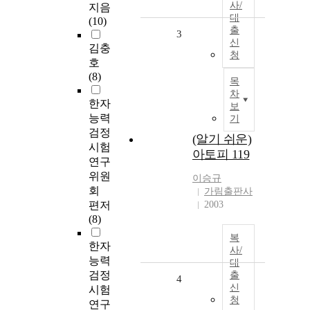
사/
지음
대
(10)
출
3
신
김충
청
호
(8)
목
차
한자
보
능력
기
검정
(알기 쉬운)
시험
아토피 119
연구
위원
이승규
회
가림출판사
편저
2003
(8)
복
한자
사/
능력
대
검정
출
4
신
시험
청
연구