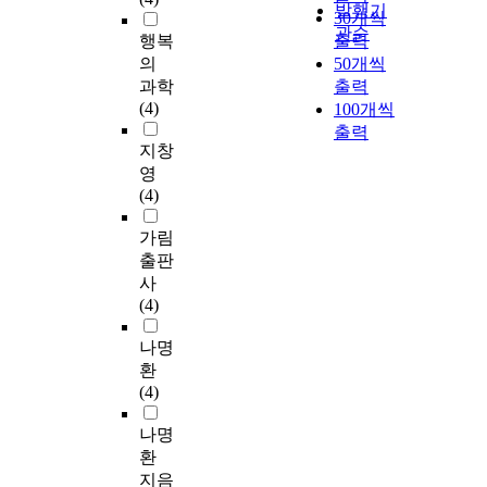
발행기
30개씩
관순
행복
출력
의
50개씩
과학
출력
(4)
100개씩
출력
지창
영
(4)
가림
출판
사
(4)
나명
환
(4)
나명
환
지음