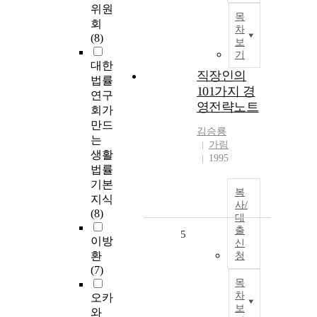
위원
목
회
차
(8)
보
기
대한
직장인의
법률
101가지 경
연구
영전략노트
회가
만드
김승룡
는
가림
생활
1995
법률
기본
복
지식
사/
(8)
대
출
5
이방
신
환
청
(7)
목
차
오카
보
와