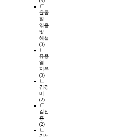
(3)
윤종
필
엮음
및
해설
(3)
유응
열
지음
(3)
김경
미
(2)
김진
흥
(2)
김성