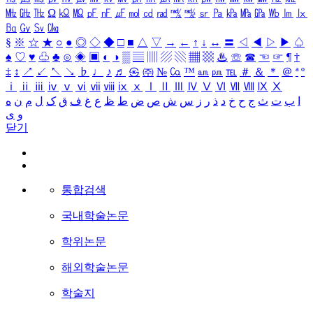
㎒
㎓
㎔
Ω
㏀
㏁
㎊
㎋
㎌
㏖
㏅
㎭
㎮
㎯
㏛
㎩
㎪
㎫
㎬
㏝
㏐
㏓
㏃
㏉
㏜
㏆
§
※
☆
★
○
●
◎
◇
◆
□
■
△
▽
→
←
↑
↓
↔
〓
◁
◀
▷
▶
♤
♠
♡
♥
♧
♣
⊙
◈
▣
◐
◑
▒
▤
▥
▨
▧
▦
▩
♨
☏
☎
☜
☞
¶
†
‡
↕
↗
↙
↖
↘
♭
♩
♪
♬
㉿
㈜
№
㏇
™
㏂
㏘
℡
＃
＆
＊
＠
ª
º
ⅰ
ⅱ
ⅲ
ⅳ
ⅴ
ⅵ
ⅶ
ⅷ
ⅸ
ⅹ
Ⅰ
Ⅱ
Ⅲ
Ⅳ
Ⅴ
Ⅵ
Ⅶ
Ⅷ
Ⅸ
Ⅹ
ا
ب
ت
ث
ج
ح
خ
د
ذ
ر
ز
س
ش
ص
ض
ط
ظ
ع
غ
ف
ق
ک
ل
م
ن
ه
و
ی
닫기
통합검색
국내학술논문
학위논문
해외학술논문
학술지