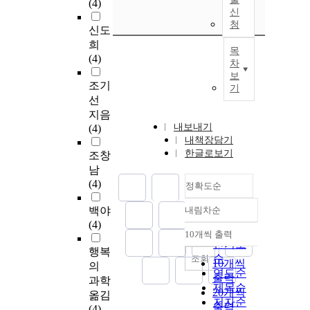
(4)
신
청
신도
희
목
(4)
차
보
조기
기
선
지음
내보내기
(4)
내책장담기
한글로보기
조창
남
(4)
정확도순
백야
내림차순
정확도
(4)
순
10개씩 출력
내림차순
인기도
행복
순
조회
10개씩
의
연도순
출력
과학
제목순
20개씩
옮김
저자순
출력
(4)