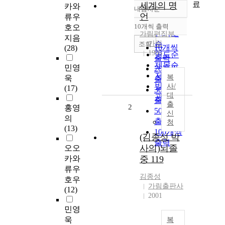
료
세계의 명
카와
내림차순
정확도
언
류우
순
10개씩 출력
호오
내림차순
인기도
가림편집부
지음
가림
순
조회
10개씩
(28)
1995
연도순
출력
제목순
민영
20개씩
저자순
복
욱
출력
발행기
사/
(17)
30개씩
대
관순
출력
출
2
홍영
50개씩
신
의
출력
청
(13)
100개씩
(김종성 박
출력
사의)뇌졸
오오
카와
중 119
류우
김종성
호우
가림출판사
(12)
2001
민영
욱
복