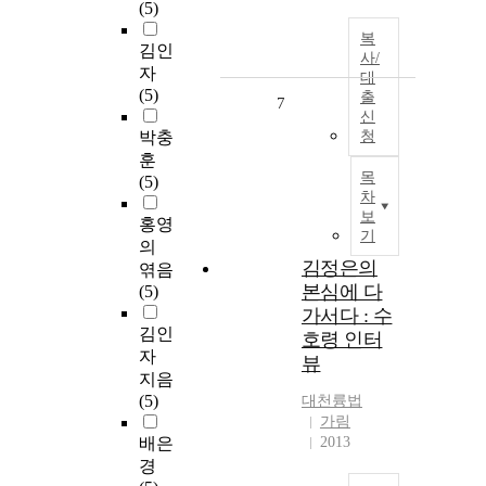
(5)
복
김인
사/
자
대
(5)
출
7
신
박충
청
훈
목
(5)
차
보
홍영
기
의
김정은의
엮음
본심에 다
(5)
가서다 : 수
김인
호령 인터
자
뷰
지음
(5)
대천륭법
가림
배은
2013
경