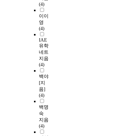
(4)
이이
영
(4)
IAE
유학
네트
지음
(4)
백야
[지
음]
(4)
백명
숙
지음
(4)