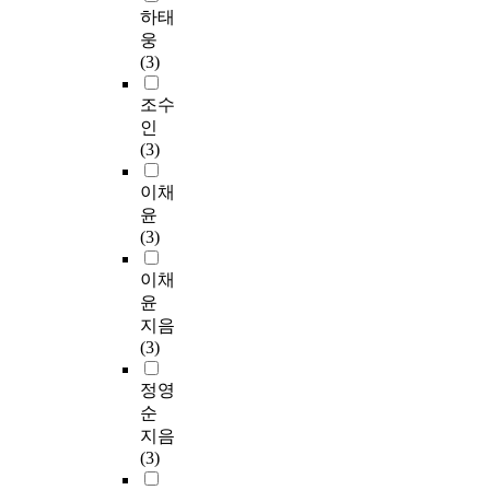
하태
웅
(3)
조수
인
(3)
이채
윤
(3)
이채
윤
지음
(3)
정영
순
지음
(3)