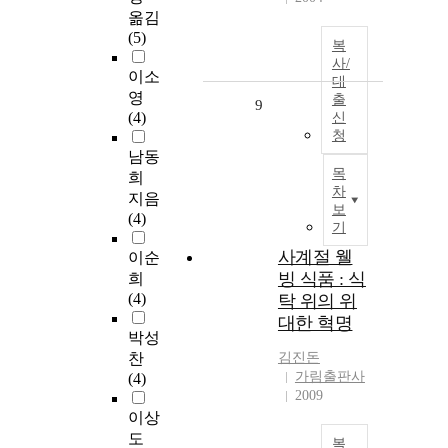
옮김
(5)
복
사/
이소
대
영
출
9
(4)
신
청
남동
목
희
차
지음
보
(4)
기
사계절 웰
이순
빙 식품 : 식
희
(4)
탁 위의 위
대한 혁명
박성
찬
김진돈
가림출판사
(4)
2009
이상
도
복