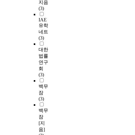
지음
(3)
IAE
유학
네트
(3)
대한
법률
연구
회
(3)
백무
잠
(3)
백무
잠
[지
음]