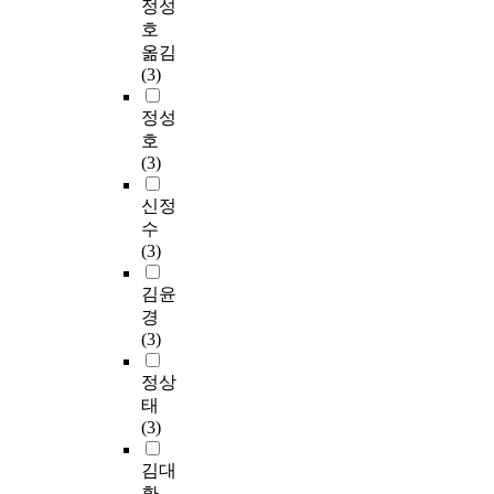
정성
호
옮김
(3)
정성
호
(3)
신정
수
(3)
김윤
경
(3)
정상
태
(3)
김대
환