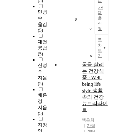
(5)
복
사/
민병
대
수
출
8
신
옮김
청
(5)
목
대천
차
륭법
보
(5)
기
몸을 살리
신정
는 건강식
수
품 : Well-
지음
(5)
being life
style 생활
배은
속의 건강
경
뉴트리라이
지음
트
(5)
백은희
지창
가림
영
2004