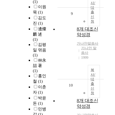
(1)
사/
이원
대
묵
(1)
출
9
신
김도
청
진
(1)
8개 대조신
邊燦
麟 述
약성경
(1)
가나안말씀사
김평
가나안 말
일 엮음
씀사
(1)
1999
林永
喆 著
복
(1)
사/
홍인
대
철
(1)
출
10
이춘
신
자
(1)
청
박윤
8개 대조신
돈
(1)
약성경
민병
갑
(1)