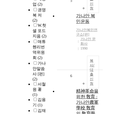
5
신
업
(2)
청
권영
복 저
가나안 복
(2)
민운동
W.헛
가나안복민연
셀 포드
구소[편]
지음
(2)
가나안 문
매튜
화사
헨리번
1990
역위원
회
(2)
복
가나
사/
안말씀
대
사 [편]
출
6
(2)
신
청
서철
원 著
精神革命을
(1)
위한 敎育 :
김용
가나안農軍
기
(1)
學校 敎育
김재
의 敎育學