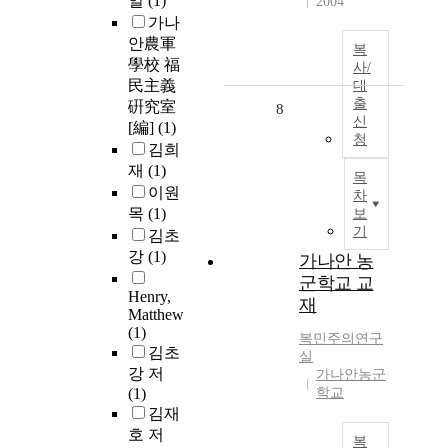
일
(1)
2004
가나
안農軍
복
學校 福
사/
民主義
대
출
硏究室
8
신
[編]
(1)
청
김희
재
(1)
목
이원
차
목
(1)
보
기
김초
강
(1)
가나안 농
군학교 교
Henry,
재
Matthew
(1)
복민주의연구
김초
실
강 저
가나안농군
(1)
학교
김재
호 저
복