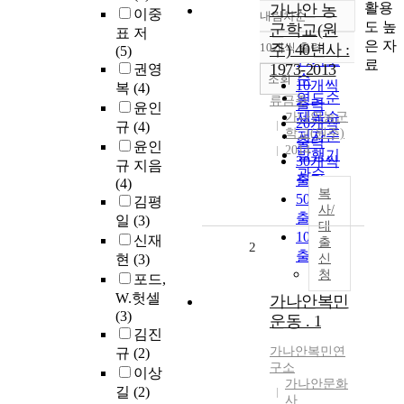
활용
가나안 농
이중
내림차순
정확도
도 높
군학교(원
표 저
순
은 자
10개씩 출력
주) 40년사 :
(5)
내림차순
인기도
료
1973-2013
권영
순
조회
10개씩
복
(4)
연도순
류금주
출력
윤인
제목순
가나안농군
20개씩
규
(4)
학교(원주)
저자순
출력
윤인
2014
발행기
30개씩
규 지음
관순
출력
(4)
복
50개씩
김평
사/
출력
일
(3)
대
100개씩
신재
출
2
출력
현
(3)
신
청
포드,
W.헛셀
가나안복민
(3)
운동 . 1
김진
가나안복민연
규
(2)
구소
이상
가나안문화
길
(2)
사