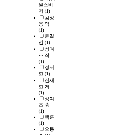
웰스비
저
(1)
김정
웅 역
(1)
윤길
선
(1)
성여
조 작
(1)
정서
현
(1)
신재
현 저
(1)
성여
조 著
(1)
백훈
(1)
오동