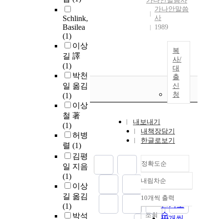
가나안말씀사
가나안말씀
Schlink,
사
Basilea
1989
(1)
이상
복
길 譯
사/
(1)
대
박천
출
일 옮김
신
청
(1)
이상
철 著
내보내기
(1)
내책장담기
허병
한글로보기
렬
(1)
김평
정확도순
일 지음
(1)
내림차순
정확도
이상
순
길 옮김
10개씩 출력
내림차순
인기도
(1)
순
조회
박석
10개씩