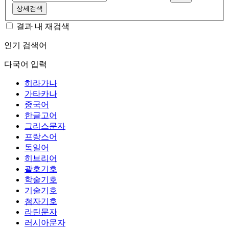
상세검색
결과 내 재검색
인기 검색어
다국어 입력
히라가나
가타카나
중국어
한글고어
그리스문자
프랑스어
독일어
히브리어
괄호기호
학술기호
기술기호
첨자기호
라틴문자
러시아문자