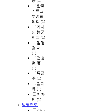
승
(1)
한국
기독교
부흥협
의회
(1)
가나
안 농군
학교
(1)
임영
철 저
(1)
전병
현 著
(1)
류금
주
(1)
김지
유
(1)
이아
인
(1)
발행연도
2025