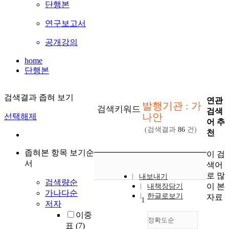
단행본
연구보고서
공개강의
home
단행본
검색결과 좁혀 보기
연관
발행기관 : 가
검색키워드
검색
나안
선택해제
어 추
(검색결과
86
건)
천
좁혀본 항목 보기순
이 검
서
색어
로 많
내보내기
검색량순
이 본
내책장담기
가나다순
한글로보기
자료
1
저자
이중
정확도순
표
(7)