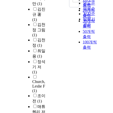
연도순
만
(1)
출력
제목순
김진
20개씩
저자순
규 著
출력
발행기
(1)
30개씩
관순
김천
출력
정 그림
50개씩
(1)
출력
김천
100개씩
정
(1)
출력
최일
용
(1)
정석
기 저
(1)
Church,
Leslie F
(1)
조이
전
(1)
매튜
헨리 저