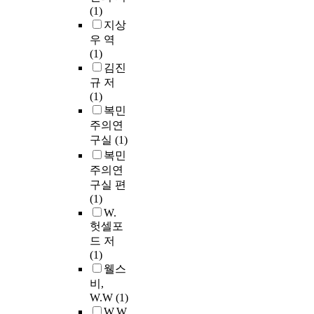
(1)
지상
우 역
(1)
김진
규 저
(1)
복민
주의연
구실
(1)
복민
주의연
구실 편
(1)
W.
헛셀포
드 저
(1)
웰스
비,
W.W
(1)
W.W.