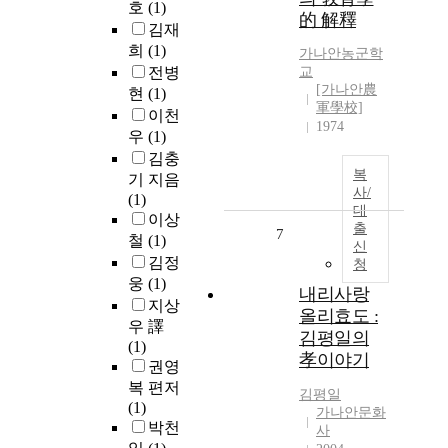
호
(1)
的 解釋
김재
희
(1)
가나안농군학
전병
교
[가나안農
현
(1)
軍學校]
이천
1974
우
(1)
김충
복
기 지음
사/
(1)
대
이상
출
7
철
(1)
신
김정
청
웅
(1)
내리사랑
지상
올리효도 :
우 譯
김평일의
(1)
孝이야기
권영
복 편저
김평일
(1)
가나안문화
박천
사