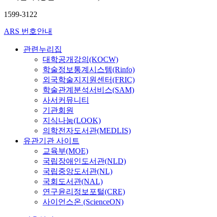
1599-3122
ARS 번호안내
관련누리집
대학공개강의(KOCW)
학술정보통계시스템(Rinfo)
외국학술지지원센터(FRIC)
학술관계분석서비스(SAM)
사서커뮤니티
기관회원
지식나눔(LOOK)
의학전자도서관(MEDLIS)
유관기관 사이트
교육부(MOE)
국립장애인도서관(NLD)
국립중앙도서관(NL)
국회도서관(NAL)
연구윤리정보포털(CRE)
사이언스온 (ScienceON)