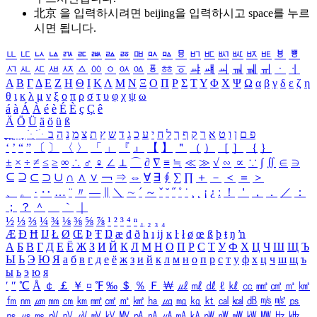
北京 을 입력하시려면
beijing
을 입력하시고 space를 누르
시면 됩니다.
ㅥ
ㅦ
ㅧ
ㅨ
ㅩ
ㅪ
ㅫ
ㅬ
ㅭ
ㅮ
ㅯ
ㅰ
ㅱ
ㅲ
ㅳ
ㅴ
ㅵ
ㅶ
ㅷ
ㅸ
ㅹ
ㅺ
ㅻ
ㅼ
ㅽ
ㅾ
ㅿ
ㆀ
ㆁ
ㆂ
ㆃ
ㆄ
ㆅ
ㆆ
ㆇ
ㆈ
ㆉ
ㆊ
ㆋ
ㆌ
ㆍ
ㆎ
Α
Β
Γ
Δ
Ε
Ζ
Η
Θ
Ι
Κ
Λ
Μ
Ν
Ξ
Ο
Π
Ρ
Σ
Τ
Υ
Φ
Χ
Ψ
Ω
α
β
γ
δ
ε
ζ
η
θ
ι
κ
λ
μ
ν
ξ
ο
π
ρ
σ
τ
υ
φ
χ
ψ
ω
á
à
Á
À
é
è
É
È
ç
Ç
ê
Ä
Ö
Ü
ä
ö
ü
ß
ְ
ֳ
ֲ
ֱ
ָ
ַ
ֵ
ֶ
ִ
ֹ
ּ
ֻ
ׂ
ׁ
ּ
ב
ה
נ
מ
צ
ת
ץ
ש
ד
ג
כ
ע
י
ח
ל
ך
ף
ק
ר
א
ט
ו
ן
ם
פ
‘
’
“
”
〔
〕
〈
〉
「
」
『
』
【
】
＂
（
）
［
］
｛
｝
±
×
÷
≠
≤
≥
∞
∴
♂
♀
∠
⊥
⌒
∂
∇
≡
≒
≪
≫
√
∽
∝
∵
∫
∬
∈
∋
⊆
⊇
⊂
⊃
∪
∩
∧
∨
￢
⇒
⇔
∀
∃
∮
∑
∏
＋
－
＜
＝
＞
、
。
·
‥
…
¨
〃
―
∥
＼
∼
´
～
ˇ
˘
˝
˚
˙
¸
˛
¡
¿
ː
！
＇
，
．
／
：
；
？
＾
＿
｀
｜
½
⅓
⅔
¼
¾
⅛
⅜
⅝
⅞
¹
²
³
⁴
ⁿ
₁
₂
₃
₄
Æ
Ð
Ħ
Ĳ
Ł
Ø
Œ
Þ
Ŧ
Ŋ
æ
đ
ð
ħ
ı
ĳ
ĸ
ŀ
ł
ø
œ
ß
þ
ŧ
ŋ
ŉ
А
Б
В
Г
Д
Е
Ё
Ж
З
И
Й
К
Л
М
Н
О
П
Р
С
Т
У
Ф
Х
Ц
Ч
Ш
Щ
Ъ
Ы
Ь
Э
Ю
Я
а
б
в
г
д
е
ё
ж
з
и
й
к
л
м
н
о
п
р
с
т
у
ф
х
ц
ч
ш
щ
ъ
ы
ь
э
ю
я
′
″
℃
Å
￠
￡
￥
¤
℉
‰
＄
％
Ｆ
￦
㎕
㎖
㎗
ℓ
㎘
㏄
㎣
㎤
㎥
㎦
㎙
㎚
㎛
㎜
㎝
㎞
㎟
㎠
㎡
㎢
㏊
㎍
㎎
㎏
㏏
㎈
㎉
㏈
㎧
㎨
㎰
㎱
㎲
㎳
㎴
㎵
㎶
㎷
㎸
㎹
㎀
㎁
㎂
㎃
㎄
㎺
㎻
㎽
㎾
㎿
㎐
㎑