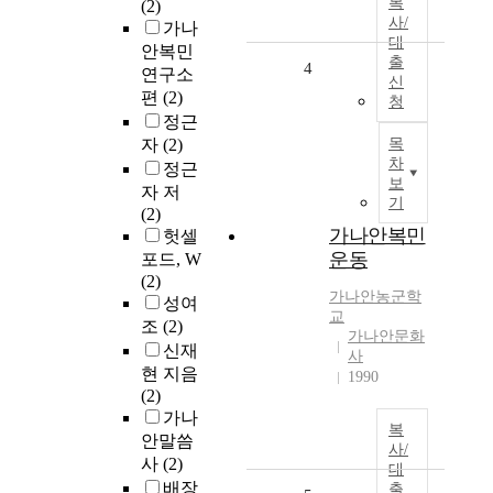
복
(2)
사/
가나
대
안복민
출
4
연구소
신
편
(2)
청
정근
자
(2)
목
차
정근
보
자 저
기
(2)
가나안복민
헛셀
운동
포드, W
(2)
가나안농군학
성여
교
조
(2)
가나안문화
신재
사
현 지음
1990
(2)
가나
복
안말씀
사/
사
(2)
대
배장
출