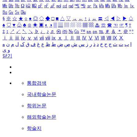
㎒
㎓
㎔
Ω
㏀
㏁
㎊
㎋
㎌
㏖
㏅
㎭
㎮
㎯
㏛
㎩
㎪
㎫
㎬
㏝
㏐
㏓
㏃
㏉
㏜
㏆
§
※
☆
★
○
●
◎
◇
◆
□
■
△
▽
→
←
↑
↓
↔
〓
◁
◀
▷
▶
♤
♠
♡
♥
♧
♣
⊙
◈
▣
◐
◑
▒
▤
▥
▨
▧
▦
▩
♨
☏
☎
☜
☞
¶
†
‡
↕
↗
↙
↖
↘
♭
♩
♪
♬
㉿
㈜
№
㏇
™
㏂
㏘
℡
＃
＆
＊
＠
ª
º
ⅰ
ⅱ
ⅲ
ⅳ
ⅴ
ⅵ
ⅶ
ⅷ
ⅸ
ⅹ
Ⅰ
Ⅱ
Ⅲ
Ⅳ
Ⅴ
Ⅵ
Ⅶ
Ⅷ
Ⅸ
Ⅹ
ا
ب
ت
ث
ج
ح
خ
د
ذ
ر
ز
س
ش
ص
ض
ط
ظ
ع
غ
ف
ق
ک
ل
م
ن
ه
و
ی
닫기
통합검색
국내학술논문
학위논문
해외학술논문
학술지