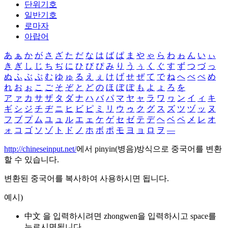
단위기호
일반기호
로마자
아랍어
あ
ぁ
か
が
さ
ざ
た
だ
な
は
ば
ぱ
ま
や
ゃ
ら
わ
ゎ
ん
い
ぃ
き
ぎ
し
じ
ち
ぢ
に
ひ
び
ぴ
み
り
う
ぅ
く
ぐ
す
ず
つ
づ
っ
ぬ
ふ
ぶ
ぷ
む
ゆ
ゅ
る
え
ぇ
け
げ
せ
ぜ
て
で
ね
へ
べ
ぺ
め
れ
お
ぉ
こ
ご
そ
ぞ
と
ど
の
ほ
ぼ
ぽ
も
よ
ょ
ろ
を
ア
ァ
カ
サ
ザ
タ
ダ
ナ
ハ
バ
パ
マ
ヤ
ャ
ラ
ワ
ヮ
ン
イ
ィ
キ
ギ
シ
ジ
チ
ヂ
ニ
ヒ
ビ
ピ
ミ
リ
ウ
ゥ
ク
グ
ス
ズ
ツ
ヅ
ッ
ヌ
フ
ブ
プ
ム
ユ
ュ
ル
エ
ェ
ケ
ゲ
セ
ゼ
テ
デ
ヘ
ベ
ペ
メ
レ
オ
ォ
コ
ゴ
ソ
ゾ
ト
ド
ノ
ホ
ボ
ポ
モ
ヨ
ョ
ロ
ヲ
―
http://chineseinput.net/
에서 pinyin(병음)방식으로 중국어를 변환
할 수 있습니다.
변환된 중국어를 복사하여 사용하시면 됩니다.
예시)
中文 을 입력하시려면
zhongwen
을 입력하시고 space를
누르시면됩니다.