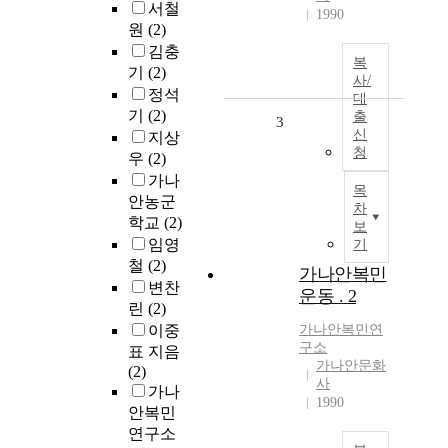
서철
1990
원
(2)
김충
복
기
(2)
사/
정석
대
기
(2)
출
3
신
지상
청
우
(2)
가나
목
안농군
차
학교
(2)
보
임영
기
철
(2)
가나안복민
변찬
운동 . 2
린
(2)
이중
가나안복민연
구소
표 지음
가나안문화
(2)
사
가나
1990
안복민
연구소