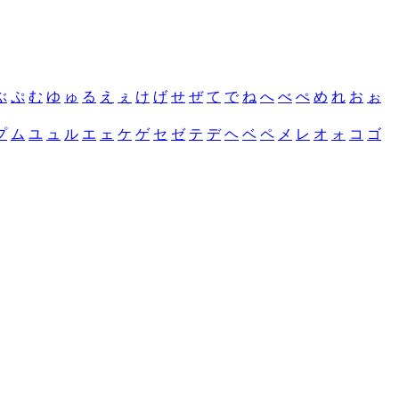
ぶ
ぷ
む
ゆ
ゅ
る
え
ぇ
け
げ
せ
ぜ
て
で
ね
へ
べ
ぺ
め
れ
お
ぉ
プ
ム
ユ
ュ
ル
エ
ェ
ケ
ゲ
セ
ゼ
テ
デ
ヘ
ベ
ペ
メ
レ
オ
ォ
コ
ゴ