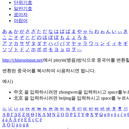
단위기호
일반기호
로마자
아랍어
あ
ぁ
か
が
さ
ざ
た
だ
な
は
ば
ぱ
ま
や
ゃ
ら
わ
ゎ
ん
い
ぃ
き
こ
ご
そ
ぞ
と
ど
の
ほ
ぼ
ぽ
も
よ
ょ
ろ
を
ア
ァ
カ
サ
ザ
タ
ダ
ナ
ハ
バ
パ
マ
ヤ
ャ
ラ
ワ
ヮ
ン
イ
ィ
キ
ギ
ソ
ゾ
ト
ド
ノ
ホ
ボ
ポ
モ
ヨ
ョ
ロ
ヲ
―
http://chineseinput.net/
에서 pinyin(병음)방식으로 중국어를 변환
변환된 중국어를 복사하여 사용하시면 됩니다.
예시)
中文 을 입력하시려면
zhongwen
을 입력하시고 space를
北京 을 입력하시려면
beijing
을 입력하시고 space를 누르
ㅥ
ㅦ
ㅧ
ㅨ
ㅩ
ㅪ
ㅫ
ㅬ
ㅭ
ㅮ
ㅯ
ㅰ
ㅱ
ㅲ
ㅳ
ㅴ
ㅵ
ㅶ
ㅷ
ㅸ
ㅹ
ㅺ
Α
Β
Γ
Δ
Ε
Ζ
Η
Θ
Ι
Κ
Λ
Μ
Ν
Ξ
Ο
Π
Ρ
Σ
Τ
Υ
Φ
Χ
Ψ
Ω
α
β
γ
δ
ε
ζ
η
á
à
Á
À
é
è
É
È
ç
Ç
ê
Ä
Ö
Ü
ä
ö
ü
ß