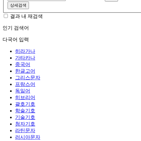
상세검색
결과 내 재검색
인기 검색어
다국어 입력
히라가나
가타카나
중국어
한글고어
그리스문자
프랑스어
독일어
히브리어
괄호기호
학술기호
기술기호
첨자기호
라틴문자
러시아문자