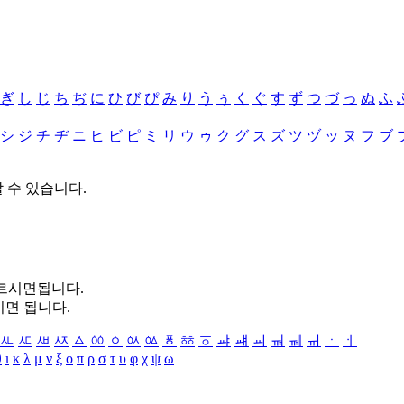
ぎ
し
じ
ち
ぢ
に
ひ
び
ぴ
み
り
う
ぅ
く
ぐ
す
ず
つ
づ
っ
ぬ
ふ
シ
ジ
チ
ヂ
ニ
ヒ
ビ
ピ
ミ
リ
ウ
ゥ
ク
グ
ス
ズ
ツ
ヅ
ッ
ヌ
フ
ブ
할 수 있습니다.
누르시면됩니다.
시면 됩니다.
ㅻ
ㅼ
ㅽ
ㅾ
ㅿ
ㆀ
ㆁ
ㆂ
ㆃ
ㆄ
ㆅ
ㆆ
ㆇ
ㆈ
ㆉ
ㆊ
ㆋ
ㆌ
ㆍ
ㆎ
θ
ι
κ
λ
μ
ν
ξ
ο
π
ρ
σ
τ
υ
φ
χ
ψ
ω