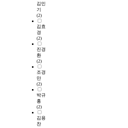
김민
기
(2)
김효
경
(2)
진경
환
(2)
조경
만
(2)
박규
홍
(2)
김용
찬