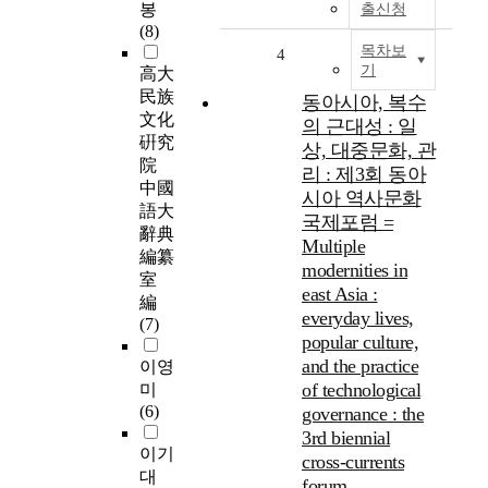
봉
출신청
(8)
목차보
4
기
高大
民族
동아시아, 복수
文化
의 근대성 : 일
硏究
상, 대중문화, 관
院
리 : 제3회 동아
中國
시아 역사문화
語大
국제포럼 =
辭典
Multiple
編纂
modernities in
室
east Asia :
編
everyday lives,
(7)
popular culture,
and the practice
이영
of technological
미
(6)
governance : the
3rd biennial
이기
cross-currents
대
forum