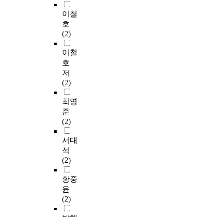
이철
호
(2)
이철
호
저
(2)
최영
준
(2)
서대
석
(2)
황중
윤
(2)