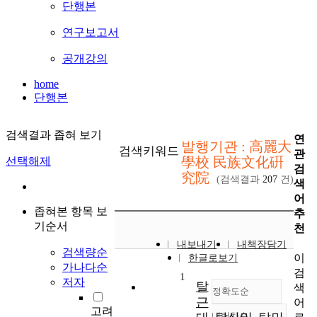
단행본
연구보고서
공개강의
home
단행본
검색결과 좁혀 보기
연
발행기관 : 高麗大
검색키워드
관
學校 民族文化硏
선택해제
검
究院
(검색결과
207
건)
색
어
좁혀본 항목 보
추
기순서
천
내보내기
내책장담기
검색량순
이
한글로보기
가나다순
검
1
저자
탈
색
정확도순
근
어
고려
내림차순