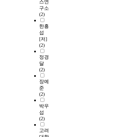
스연
구소
(2)
한흥
섭
[저]
(2)
정경
달
(2)
장예
준
(2)
박우
섭
(2)
고려
대학