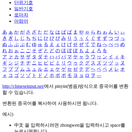
단위기호
일반기호
로마자
아랍어
あ
ぁ
か
が
さ
ざ
た
だ
な
は
ば
ぱ
ま
や
ゃ
ら
わ
ゎ
ん
い
ぃ
き
ぎ
し
じ
ち
ぢ
に
ひ
び
ぴ
み
り
う
ぅ
く
ぐ
す
ず
つ
づ
っ
ぬ
ふ
ぶ
ぷ
む
ゆ
ゅ
る
え
ぇ
け
げ
せ
ぜ
て
で
ね
へ
べ
ぺ
め
れ
お
ぉ
こ
ご
そ
ぞ
と
ど
の
ほ
ぼ
ぽ
も
よ
ょ
ろ
を
ア
ァ
カ
サ
ザ
タ
ダ
ナ
ハ
バ
パ
マ
ヤ
ャ
ラ
ワ
ヮ
ン
イ
ィ
キ
ギ
シ
ジ
チ
ヂ
ニ
ヒ
ビ
ピ
ミ
リ
ウ
ゥ
ク
グ
ス
ズ
ツ
ヅ
ッ
ヌ
フ
ブ
プ
ム
ユ
ュ
ル
エ
ェ
ケ
ゲ
セ
ゼ
テ
デ
ヘ
ベ
ペ
メ
レ
オ
ォ
コ
ゴ
ソ
ゾ
ト
ド
ノ
ホ
ボ
ポ
モ
ヨ
ョ
ロ
ヲ
―
http://chineseinput.net/
에서 pinyin(병음)방식으로 중국어를 변환
할 수 있습니다.
변환된 중국어를 복사하여 사용하시면 됩니다.
예시)
中文 을 입력하시려면
zhongwen
을 입력하시고 space를
누르시면됩니다.