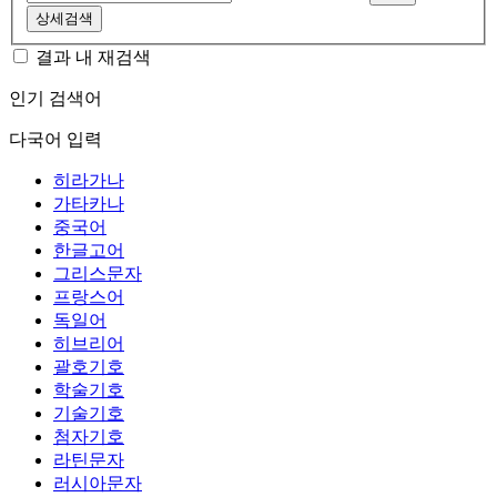
상세검색
결과 내 재검색
인기 검색어
다국어 입력
히라가나
가타카나
중국어
한글고어
그리스문자
프랑스어
독일어
히브리어
괄호기호
학술기호
기술기호
첨자기호
라틴문자
러시아문자