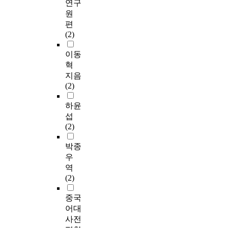
연구
원
편
(2)
이동
혁
지음
(2)
하윤
섭
(2)
박종
우
역
(2)
중국
어대
사전