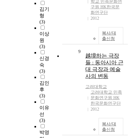
학교 민족문화연
구원 HK한국문
김기
화연구단
형
2012
(3)
복사/대
이상
출신청
원
(3)
9
越境하는 극장
신경
들 : 동아시아 근
숙
대 극장과 예술
(3)
사의 변동
김인
고려대학교
후
고려대학교 민족
(3)
문화연구원 HK
한국문화연구단
이유
2012
선
(3)
복사/대
출신청
박영