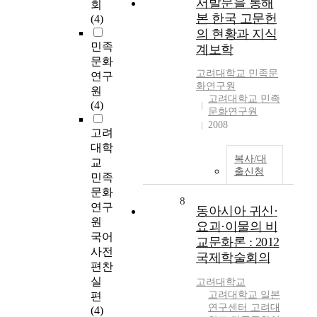
서발문을 통해
회
본 한국 고문헌
(4)
의 현황과 지식
민족
계보학
문화
고려대학교 민족문
연구
화연구원
원
고려대학교 민족
(4)
문화연구원
2008
고려
대학
복사/대
교
출신청
민족
문화
8
연구
동아시아 귀신·
원
요괴·이물의 비
국어
교문화론 : 2012
사전
국제학술회의
편찬
실
고려대학교
고려대학교 일본
편
연구센터 고려대
(4)