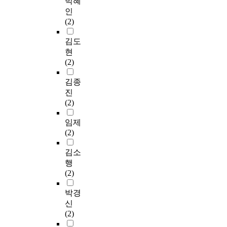
박혜
인
(2)
김도
현
(2)
김종
진
(2)
임제
(2)
김소
행
(2)
박경
신
(2)