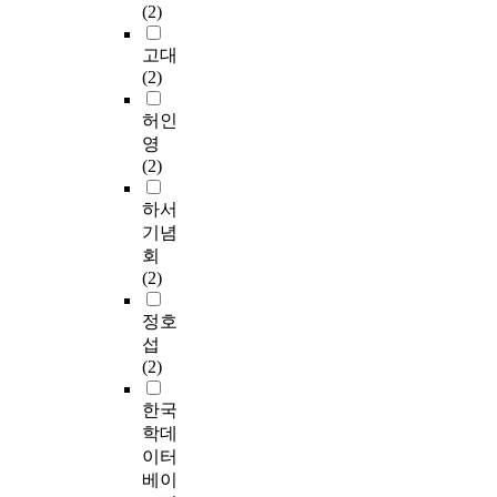
(2)
고대
(2)
허인
영
(2)
하서
기념
회
(2)
정호
섭
(2)
한국
학데
이터
베이