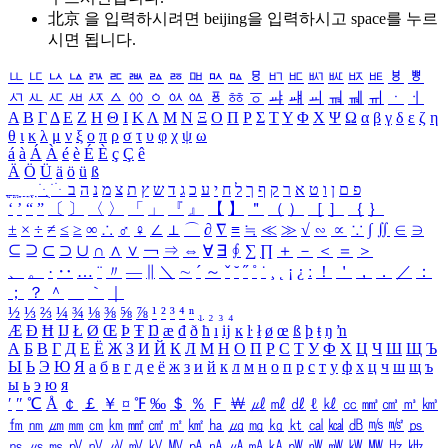
北京 을 입력하시려면
beijing
을 입력하시고 space를 누르
시면 됩니다.
ㅥ
ㅦ
ㅧ
ㅨ
ㅩ
ㅪ
ㅫ
ㅬ
ㅭ
ㅮ
ㅯ
ㅰ
ㅱ
ㅲ
ㅳ
ㅴ
ㅵ
ㅶ
ㅷ
ㅸ
ㅹ
ㅺ
ㅻ
ㅼ
ㅽ
ㅾ
ㅿ
ㆀ
ㆁ
ㆂ
ㆃ
ㆄ
ㆅ
ㆆ
ㆇ
ㆈ
ㆉ
ㆊ
ㆋ
ㆌ
ㆍ
ㆎ
Α
Β
Γ
Δ
Ε
Ζ
Η
Θ
Ι
Κ
Λ
Μ
Ν
Ξ
Ο
Π
Ρ
Σ
Τ
Υ
Φ
Χ
Ψ
Ω
α
β
γ
δ
ε
ζ
η
θ
ι
κ
λ
μ
ν
ξ
ο
π
ρ
σ
τ
υ
φ
χ
ψ
ω
á
à
Á
À
é
è
É
È
ç
Ç
ê
Ä
Ö
Ü
ä
ö
ü
ß
ְ
ֳ
ֲ
ֱ
ָ
ַ
ֵ
ֶ
ִ
ֹ
ּ
ֻ
ׂ
ׁ
ּ
ב
ה
נ
מ
צ
ת
ץ
ש
ד
ג
כ
ע
י
ח
ל
ך
ף
ק
ר
א
ט
ו
ן
ם
פ
‘
’
“
”
〔
〕
〈
〉
「
」
『
』
【
】
＂
（
）
［
］
｛
｝
±
×
÷
≠
≤
≥
∞
∴
♂
♀
∠
⊥
⌒
∂
∇
≡
≒
≪
≫
√
∽
∝
∵
∫
∬
∈
∋
⊆
⊇
⊂
⊃
∪
∩
∧
∨
￢
⇒
⇔
∀
∃
∮
∑
∏
＋
－
＜
＝
＞
、
。
·
‥
…
¨
〃
―
∥
＼
∼
´
～
ˇ
˘
˝
˚
˙
¸
˛
¡
¿
ː
！
＇
，
．
／
：
；
？
＾
＿
｀
｜
½
⅓
⅔
¼
¾
⅛
⅜
⅝
⅞
¹
²
³
⁴
ⁿ
₁
₂
₃
₄
Æ
Ð
Ħ
Ĳ
Ł
Ø
Œ
Þ
Ŧ
Ŋ
æ
đ
ð
ħ
ı
ĳ
ĸ
ŀ
ł
ø
œ
ß
þ
ŧ
ŋ
ŉ
А
Б
В
Г
Д
Е
Ё
Ж
З
И
Й
К
Л
М
Н
О
П
Р
С
Т
У
Ф
Х
Ц
Ч
Ш
Щ
Ъ
Ы
Ь
Э
Ю
Я
а
б
в
г
д
е
ё
ж
з
и
й
к
л
м
н
о
п
р
с
т
у
ф
х
ц
ч
ш
щ
ъ
ы
ь
э
ю
я
′
″
℃
Å
￠
￡
￥
¤
℉
‰
＄
％
Ｆ
￦
㎕
㎖
㎗
ℓ
㎘
㏄
㎣
㎤
㎥
㎦
㎙
㎚
㎛
㎜
㎝
㎞
㎟
㎠
㎡
㎢
㏊
㎍
㎎
㎏
㏏
㎈
㎉
㏈
㎧
㎨
㎰
㎱
㎲
㎳
㎴
㎵
㎶
㎷
㎸
㎹
㎀
㎁
㎂
㎃
㎄
㎺
㎻
㎽
㎾
㎿
㎐
㎑