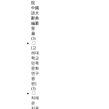
院
中國
語大
辭典
編纂
室
扁
(3)
[고
려대
학교
민족
문화
연구
원
편]
(3)
차재
은
지음