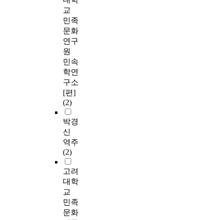
교
민족
문화
연구
원
민속
학연
구소
[편]
(2)
박경
신
역주
(2)
고려
대학
교
민족
문화