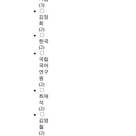
(3)
김정
희
(2)
한국
(2)
국립
국어
연구
원
(2)
최재
석
(2)
김영
철
(2)