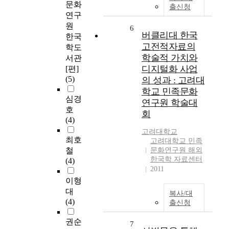
문화
출신청
연구
원
6
버클리대 한국
한국
고전적자료의
학도
학술적 가치와
서관
디지털화 사업
[편]
(5)
의 성과 : 고려대
학교 민족문화
심경
연구원 학술대
호
회
(4)
고려대학교
최호
고려대학교 민족
철
문화연구원 해외
한국학 자료센터
(4)
2011
이형
대
복사/대
(4)
출신청
권순
7