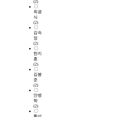
(2)
최광
식
(2)
김숙
정
(2)
한지
훈
(2)
김봉
준
(2)
안병
학
(2)
황선