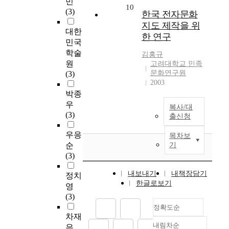
민
10
(3)
한국 전자문화
지도 제작을 위
대한
한 연구
민국
학술
김홍규
원
고려대학교 민족
문화연구원
(3)
2003
박종
우
복사/대
(3)
출신청
우응
목차보
순
기
(3)
내보내기
내책장담기
정치
한글로보기
영
(3)
정확도순
차재
내림차순
은
정확도