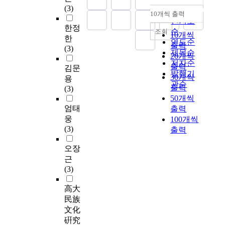
(3)
순
10개씩 출력
내림차순
인기도
한정
순
조회
10개씩
한
연도순
출력
(3)
제목순
20개씩
저자순
출력
김문
발행기
30개씩
용
관순
출력
(3)
50개씩
엄태
출력
웅
100개씩
(3)
출력
오장
근
(3)
高大
民族
文化
硏究