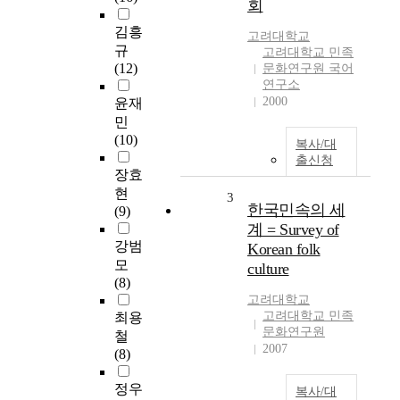
회
김흥
고려대학교
규
고려대학교 민족
(12)
문화연구원 국어
연구소
2000
윤재
민
(10)
복사/대
출신청
장효
현
3
한국민속의 세
(9)
계 = Survey of
강범
Korean folk
모
culture
(8)
고려대학교
고려대학교 민족
최용
문화연구원
철
2007
(8)
정우
복사/대