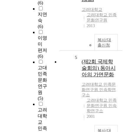
(6)
고려대학교
지연
고려대학교 민족
숙
문화연구원
2013
(6)
이영
복사/대
미
출신청
편저
(6)
5
(제2회 국제학
고대
술회의) 동아시
민족
아의 가면문화
문화
고려대학교 민족문
연구
화연구원 민속학연
원
구소
(5)
고려대학교 민족
문화연구원 민속
고려
학연구소
대학
2001
교
민족
복사/대