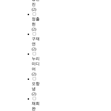
진
(2)
정출
헌
(2)
구재
연
(2)
누리
미디
어
(2)
오항
녕
(2)
채희
완