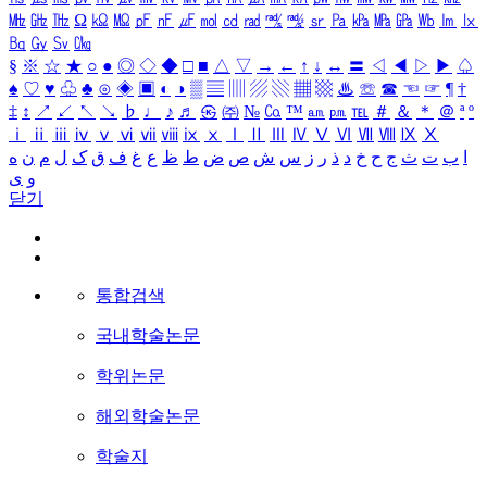
㎒
㎓
㎔
Ω
㏀
㏁
㎊
㎋
㎌
㏖
㏅
㎭
㎮
㎯
㏛
㎩
㎪
㎫
㎬
㏝
㏐
㏓
㏃
㏉
㏜
㏆
§
※
☆
★
○
●
◎
◇
◆
□
■
△
▽
→
←
↑
↓
↔
〓
◁
◀
▷
▶
♤
♠
♡
♥
♧
♣
⊙
◈
▣
◐
◑
▒
▤
▥
▨
▧
▦
▩
♨
☏
☎
☜
☞
¶
†
‡
↕
↗
↙
↖
↘
♭
♩
♪
♬
㉿
㈜
№
㏇
™
㏂
㏘
℡
＃
＆
＊
＠
ª
º
ⅰ
ⅱ
ⅲ
ⅳ
ⅴ
ⅵ
ⅶ
ⅷ
ⅸ
ⅹ
Ⅰ
Ⅱ
Ⅲ
Ⅳ
Ⅴ
Ⅵ
Ⅶ
Ⅷ
Ⅸ
Ⅹ
ا
ب
ت
ث
ج
ح
خ
د
ذ
ر
ز
س
ش
ص
ض
ط
ظ
ع
غ
ف
ق
ک
ل
م
ن
ه
و
ی
닫기
통합검색
국내학술논문
학위논문
해외학술논문
학술지