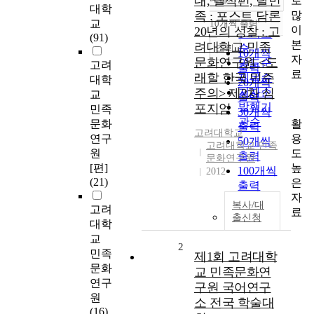
대, 탈식민, 탈민
로
정확도
대학
많
족 : 포스트 담론
순
교
10개씩 출력
내림차순
이
20년의 성찰 : 고
인기도
(91)
본
려대학교 민족
순
조회
10개씩
자
문화연구원 <도
연도순
고려
출력
료
래할 한국 민주
제목순
대학
20개씩
주의> 제2차 심
저자순
교
출력
발행기
포지엄
민족
30개씩
관순
활
문화
출력
고려대학교
용
연구
50개씩
고려대학교 민족
도
원
출력
문화연구원
높
[편]
100개씩
2012
(21)
은
출력
자
복사/대
고려
료
출신청
대학
교
2
민족
제1회 고려대학
문화
교 민족문화연
연구
구원 국어연구
원
소 전국 학술대
(16)