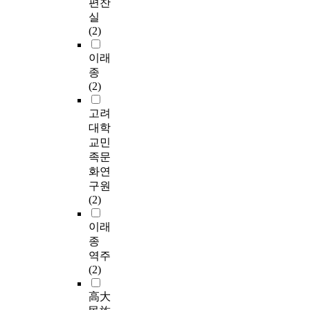
편찬
실
(2)
이래
종
(2)
고려
대학
교민
족문
화연
구원
(2)
이래
종
역주
(2)
高大