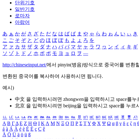
단위기호
일반기호
로마자
아랍어
あ
ぁ
か
が
さ
ざ
た
だ
な
は
ば
ぱ
ま
や
ゃ
ら
わ
ゎ
ん
い
ぃ
き
こ
ご
そ
ぞ
と
ど
の
ほ
ぼ
ぽ
も
よ
ょ
ろ
を
ア
ァ
カ
サ
ザ
タ
ダ
ナ
ハ
バ
パ
マ
ヤ
ャ
ラ
ワ
ヮ
ン
イ
ィ
キ
ギ
ソ
ゾ
ト
ド
ノ
ホ
ボ
ポ
モ
ヨ
ョ
ロ
ヲ
―
http://chineseinput.net/
에서 pinyin(병음)방식으로 중국어를 변환
변환된 중국어를 복사하여 사용하시면 됩니다.
예시)
中文 을 입력하시려면
zhongwen
을 입력하시고 space를
北京 을 입력하시려면
beijing
을 입력하시고 space를 누르
ㅥ
ㅦ
ㅧ
ㅨ
ㅩ
ㅪ
ㅫ
ㅬ
ㅭ
ㅮ
ㅯ
ㅰ
ㅱ
ㅲ
ㅳ
ㅴ
ㅵ
ㅶ
ㅷ
ㅸ
ㅹ
ㅺ
Α
Β
Γ
Δ
Ε
Ζ
Η
Θ
Ι
Κ
Λ
Μ
Ν
Ξ
Ο
Π
Ρ
Σ
Τ
Υ
Φ
Χ
Ψ
Ω
α
β
γ
δ
ε
ζ
η
á
à
Á
À
é
è
É
È
ç
Ç
ê
Ä
Ö
Ü
ä
ö
ü
ß