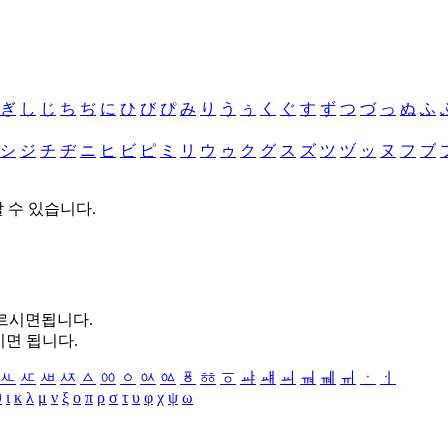
ぎ
し
じ
ち
ぢ
に
ひ
び
ぴ
み
り
う
ぅ
く
ぐ
す
ず
つ
づ
っ
ぬ
ふ
シ
ジ
チ
ヂ
ニ
ヒ
ビ
ピ
ミ
リ
ウ
ゥ
ク
グ
ス
ズ
ツ
ヅ
ッ
ヌ
フ
ブ
할 수 있습니다.
누르시면됩니다.
시면 됩니다.
ㅻ
ㅼ
ㅽ
ㅾ
ㅿ
ㆀ
ㆁ
ㆂ
ㆃ
ㆄ
ㆅ
ㆆ
ㆇ
ㆈ
ㆉ
ㆊ
ㆋ
ㆌ
ㆍ
ㆎ
θ
ι
κ
λ
μ
ν
ξ
ο
π
ρ
σ
τ
υ
φ
χ
ψ
ω