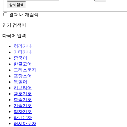
상세검색
결과 내 재검색
인기 검색어
다국어 입력
히라가나
가타카나
중국어
한글고어
그리스문자
프랑스어
독일어
히브리어
괄호기호
학술기호
기술기호
첨자기호
라틴문자
러시아문자