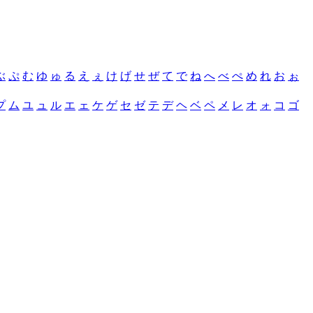
ぶ
ぷ
む
ゆ
ゅ
る
え
ぇ
け
げ
せ
ぜ
て
で
ね
へ
べ
ぺ
め
れ
お
ぉ
プ
ム
ユ
ュ
ル
エ
ェ
ケ
ゲ
セ
ゼ
テ
デ
ヘ
ベ
ペ
メ
レ
オ
ォ
コ
ゴ