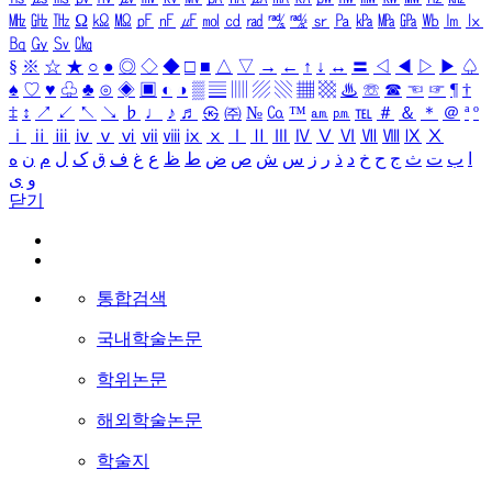
㎒
㎓
㎔
Ω
㏀
㏁
㎊
㎋
㎌
㏖
㏅
㎭
㎮
㎯
㏛
㎩
㎪
㎫
㎬
㏝
㏐
㏓
㏃
㏉
㏜
㏆
§
※
☆
★
○
●
◎
◇
◆
□
■
△
▽
→
←
↑
↓
↔
〓
◁
◀
▷
▶
♤
♠
♡
♥
♧
♣
⊙
◈
▣
◐
◑
▒
▤
▥
▨
▧
▦
▩
♨
☏
☎
☜
☞
¶
†
‡
↕
↗
↙
↖
↘
♭
♩
♪
♬
㉿
㈜
№
㏇
™
㏂
㏘
℡
＃
＆
＊
＠
ª
º
ⅰ
ⅱ
ⅲ
ⅳ
ⅴ
ⅵ
ⅶ
ⅷ
ⅸ
ⅹ
Ⅰ
Ⅱ
Ⅲ
Ⅳ
Ⅴ
Ⅵ
Ⅶ
Ⅷ
Ⅸ
Ⅹ
ا
ب
ت
ث
ج
ح
خ
د
ذ
ر
ز
س
ش
ص
ض
ط
ظ
ع
غ
ف
ق
ک
ل
م
ن
ه
و
ی
닫기
통합검색
국내학술논문
학위논문
해외학술논문
학술지