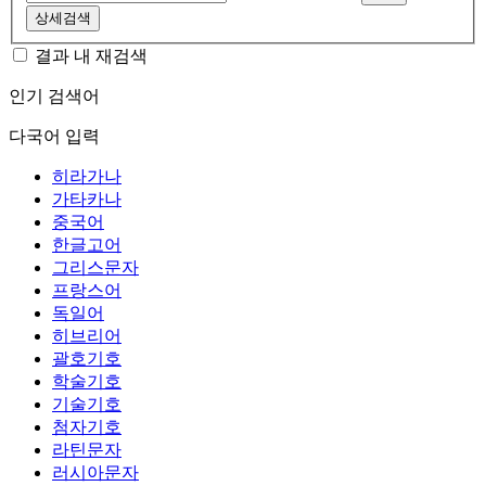
상세검색
결과 내 재검색
인기 검색어
다국어 입력
히라가나
가타카나
중국어
한글고어
그리스문자
프랑스어
독일어
히브리어
괄호기호
학술기호
기술기호
첨자기호
라틴문자
러시아문자