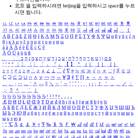
北京 을 입력하시려면
beijing
을 입력하시고 space를 누르
시면 됩니다.
ㅥ
ㅦ
ㅧ
ㅨ
ㅩ
ㅪ
ㅫ
ㅬ
ㅭ
ㅮ
ㅯ
ㅰ
ㅱ
ㅲ
ㅳ
ㅴ
ㅵ
ㅶ
ㅷ
ㅸ
ㅹ
ㅺ
ㅻ
ㅼ
ㅽ
ㅾ
ㅿ
ㆀ
ㆁ
ㆂ
ㆃ
ㆄ
ㆅ
ㆆ
ㆇ
ㆈ
ㆉ
ㆊ
ㆋ
ㆌ
ㆍ
ㆎ
Α
Β
Γ
Δ
Ε
Ζ
Η
Θ
Ι
Κ
Λ
Μ
Ν
Ξ
Ο
Π
Ρ
Σ
Τ
Υ
Φ
Χ
Ψ
Ω
α
β
γ
δ
ε
ζ
η
θ
ι
κ
λ
μ
ν
ξ
ο
π
ρ
σ
τ
υ
φ
χ
ψ
ω
á
à
Á
À
é
è
É
È
ç
Ç
ê
Ä
Ö
Ü
ä
ö
ü
ß
ְ
ֳ
ֲ
ֱ
ָ
ַ
ֵ
ֶ
ִ
ֹ
ּ
ֻ
ׂ
ׁ
ּ
ב
ה
נ
מ
צ
ת
ץ
ש
ד
ג
כ
ע
י
ח
ל
ך
ף
ק
ר
א
ט
ו
ן
ם
פ
‘
’
“
”
〔
〕
〈
〉
「
」
『
』
【
】
＂
（
）
［
］
｛
｝
±
×
÷
≠
≤
≥
∞
∴
♂
♀
∠
⊥
⌒
∂
∇
≡
≒
≪
≫
√
∽
∝
∵
∫
∬
∈
∋
⊆
⊇
⊂
⊃
∪
∩
∧
∨
￢
⇒
⇔
∀
∃
∮
∑
∏
＋
－
＜
＝
＞
、
。
·
‥
…
¨
〃
―
∥
＼
∼
´
～
ˇ
˘
˝
˚
˙
¸
˛
¡
¿
ː
！
＇
，
．
／
：
；
？
＾
＿
｀
｜
½
⅓
⅔
¼
¾
⅛
⅜
⅝
⅞
¹
²
³
⁴
ⁿ
₁
₂
₃
₄
Æ
Ð
Ħ
Ĳ
Ł
Ø
Œ
Þ
Ŧ
Ŋ
æ
đ
ð
ħ
ı
ĳ
ĸ
ŀ
ł
ø
œ
ß
þ
ŧ
ŋ
ŉ
А
Б
В
Г
Д
Е
Ё
Ж
З
И
Й
К
Л
М
Н
О
П
Р
С
Т
У
Ф
Х
Ц
Ч
Ш
Щ
Ъ
Ы
Ь
Э
Ю
Я
а
б
в
г
д
е
ё
ж
з
и
й
к
л
м
н
о
п
р
с
т
у
ф
х
ц
ч
ш
щ
ъ
ы
ь
э
ю
я
′
″
℃
Å
￠
￡
￥
¤
℉
‰
＄
％
Ｆ
￦
㎕
㎖
㎗
ℓ
㎘
㏄
㎣
㎤
㎥
㎦
㎙
㎚
㎛
㎜
㎝
㎞
㎟
㎠
㎡
㎢
㏊
㎍
㎎
㎏
㏏
㎈
㎉
㏈
㎧
㎨
㎰
㎱
㎲
㎳
㎴
㎵
㎶
㎷
㎸
㎹
㎀
㎁
㎂
㎃
㎄
㎺
㎻
㎽
㎾
㎿
㎐
㎑