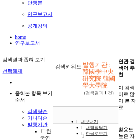
단행본
연구보고서
공개강의
home
연구보고서
검색결과 좁혀 보기
연관 검
발행기관 :
검색키워드
색어 추
韓國學中央
선택해제
천
硏究院 韓國
學大學院
이 검색
좁혀본 항목 보기
(검색결과
1
건)
어로 많
순서
이 본 자
료
검색량순
가나다순
내보내기
발행기관
내책장담기
활용도
한
한글로보기
높은 자
1
국연