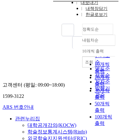
내보내기
내책장담기
한글로보기
정확도순
내림차순
정확도
순
10개씩 출력
내림차순
인기도
순
조회
10개씩
연도순
출력
제목순
20개씩
저자순
출력
고객센터 (평일: 09:00~18:00)
발행기
30개씩
관순
1599-3122
출력
50개씩
ARS 번호안내
출력
100개씩
관련누리집
출력
대학공개강의(KOCW)
학술정보통계시스템(Rinfo)
외국학술지지원센터(FRIC)