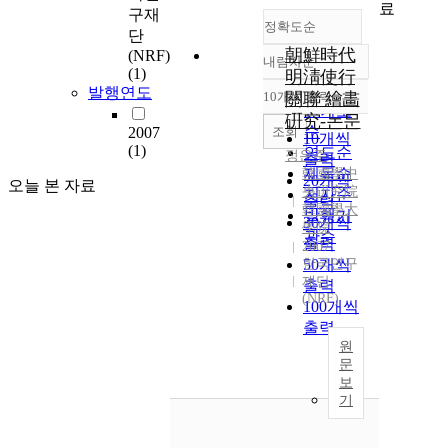
료
구재
정확도순
단
朝鮮時代
(NRF)
내림차순
정확도
(1)
明淸使行
순
발행연도
10개씩 출력
關聯 繪畵
내림차순
인기도
硏究-논문
순
조회
2007
10개씩
(1)
연도순
정은주
출력
제목순
韓國學中
20개씩
오늘 본 자료
央硏究院
저자순
출력
韓國學大
발행기
30개씩
學院
관순
출력
2007
한국연구
50개씩
재단
출력
(NRF)
100개씩
출력
원
문
보
기