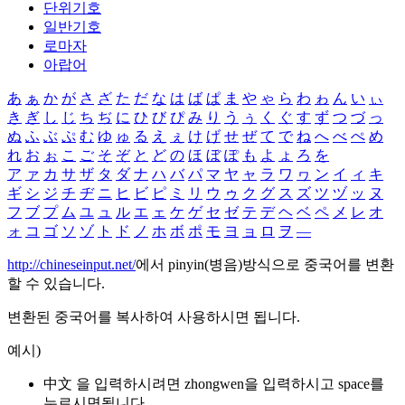
단위기호
일반기호
로마자
아랍어
あ
ぁ
か
が
さ
ざ
た
だ
な
は
ば
ぱ
ま
や
ゃ
ら
わ
ゎ
ん
い
ぃ
き
ぎ
し
じ
ち
ぢ
に
ひ
び
ぴ
み
り
う
ぅ
く
ぐ
す
ず
つ
づ
っ
ぬ
ふ
ぶ
ぷ
む
ゆ
ゅ
る
え
ぇ
け
げ
せ
ぜ
て
で
ね
へ
べ
ぺ
め
れ
お
ぉ
こ
ご
そ
ぞ
と
ど
の
ほ
ぼ
ぽ
も
よ
ょ
ろ
を
ア
ァ
カ
サ
ザ
タ
ダ
ナ
ハ
バ
パ
マ
ヤ
ャ
ラ
ワ
ヮ
ン
イ
ィ
キ
ギ
シ
ジ
チ
ヂ
ニ
ヒ
ビ
ピ
ミ
リ
ウ
ゥ
ク
グ
ス
ズ
ツ
ヅ
ッ
ヌ
フ
ブ
プ
ム
ユ
ュ
ル
エ
ェ
ケ
ゲ
セ
ゼ
テ
デ
ヘ
ベ
ペ
メ
レ
オ
ォ
コ
ゴ
ソ
ゾ
ト
ド
ノ
ホ
ボ
ポ
モ
ヨ
ョ
ロ
ヲ
―
http://chineseinput.net/
에서 pinyin(병음)방식으로 중국어를 변환
할 수 있습니다.
변환된 중국어를 복사하여 사용하시면 됩니다.
예시)
中文 을 입력하시려면
zhongwen
을 입력하시고 space를
누르시면됩니다.