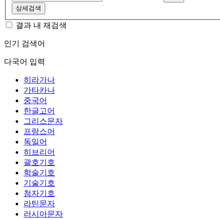
상세검색
결과 내 재검색
인기 검색어
다국어 입력
히라가나
가타카나
중국어
한글고어
그리스문자
프랑스어
독일어
히브리어
괄호기호
학술기호
기술기호
첨자기호
라틴문자
러시아문자