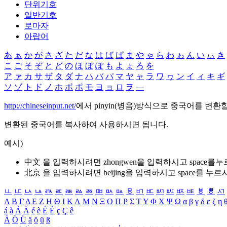
단위기호
일반기호
로마자
아랍어
あ
ぁ
か
が
さ
ざ
た
だ
な
は
ば
ぱ
ま
や
ゃ
ら
わ
ゎ
ん
い
ぃ
き
こ
ご
そ
ぞ
と
ど
の
ほ
ぼ
ぽ
も
よ
ょ
ろ
を
ア
ァ
カ
サ
ザ
タ
ダ
ナ
ハ
バ
パ
マ
ヤ
ャ
ラ
ワ
ヮ
ン
イ
ィ
キ
ギ
ソ
ゾ
ト
ド
ノ
ホ
ボ
ポ
モ
ヨ
ョ
ロ
ヲ
―
http://chineseinput.net/
에서 pinyin(병음)방식으로 중국어를 변환
변환된 중국어를 복사하여 사용하시면 됩니다.
예시)
中文 을 입력하시려면
zhongwen
을 입력하시고 space를
北京 을 입력하시려면
beijing
을 입력하시고 space를 누르
ㅥ
ㅦ
ㅧ
ㅨ
ㅩ
ㅪ
ㅫ
ㅬ
ㅭ
ㅮ
ㅯ
ㅰ
ㅱ
ㅲ
ㅳ
ㅴ
ㅵ
ㅶ
ㅷ
ㅸ
ㅹ
ㅺ
Α
Β
Γ
Δ
Ε
Ζ
Η
Θ
Ι
Κ
Λ
Μ
Ν
Ξ
Ο
Π
Ρ
Σ
Τ
Υ
Φ
Χ
Ψ
Ω
α
β
γ
δ
ε
ζ
η
á
à
Á
À
é
è
É
È
ç
Ç
ê
Ä
Ö
Ü
ä
ö
ü
ß