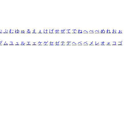
ぶ
ぷ
む
ゆ
ゅ
る
え
ぇ
け
げ
せ
ぜ
て
で
ね
へ
べ
ぺ
め
れ
お
ぉ
プ
ム
ユ
ュ
ル
エ
ェ
ケ
ゲ
セ
ゼ
テ
デ
ヘ
ベ
ペ
メ
レ
オ
ォ
コ
ゴ