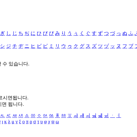
ぎ
し
じ
ち
ぢ
に
ひ
び
ぴ
み
り
う
ぅ
く
ぐ
す
ず
つ
づ
っ
ぬ
ふ
シ
ジ
チ
ヂ
ニ
ヒ
ビ
ピ
ミ
リ
ウ
ゥ
ク
グ
ス
ズ
ツ
ヅ
ッ
ヌ
フ
ブ
할 수 있습니다.
누르시면됩니다.
시면 됩니다.
ㅻ
ㅼ
ㅽ
ㅾ
ㅿ
ㆀ
ㆁ
ㆂ
ㆃ
ㆄ
ㆅ
ㆆ
ㆇ
ㆈ
ㆉ
ㆊ
ㆋ
ㆌ
ㆍ
ㆎ
θ
ι
κ
λ
μ
ν
ξ
ο
π
ρ
σ
τ
υ
φ
χ
ψ
ω