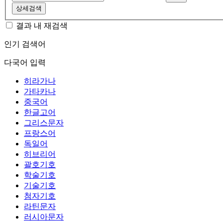
상세검색
결과 내 재검색
인기 검색어
다국어 입력
히라가나
가타카나
중국어
한글고어
그리스문자
프랑스어
독일어
히브리어
괄호기호
학술기호
기술기호
첨자기호
라틴문자
러시아문자