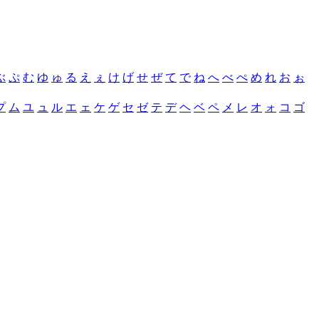
ぶ
ぷ
む
ゆ
ゅ
る
え
ぇ
け
げ
せ
ぜ
て
で
ね
へ
べ
ぺ
め
れ
お
ぉ
プ
ム
ユ
ュ
ル
エ
ェ
ケ
ゲ
セ
ゼ
テ
デ
ヘ
ベ
ペ
メ
レ
オ
ォ
コ
ゴ