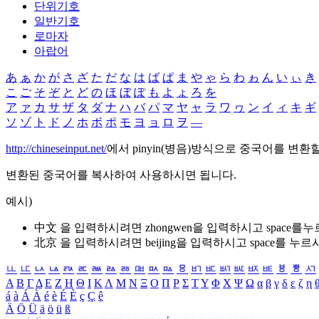
단위기호
일반기호
로마자
아랍어
あ
ぁ
か
が
さ
ざ
た
だ
な
は
ば
ぱ
ま
や
ゃ
ら
わ
ゎ
ん
い
ぃ
き
こ
ご
そ
ぞ
と
ど
の
ほ
ぼ
ぽ
も
よ
ょ
ろ
を
ア
ァ
カ
サ
ザ
タ
ダ
ナ
ハ
バ
パ
マ
ヤ
ャ
ラ
ワ
ヮ
ン
イ
ィ
キ
ギ
ソ
ゾ
ト
ド
ノ
ホ
ボ
ポ
モ
ヨ
ョ
ロ
ヲ
―
http://chineseinput.net/
에서 pinyin(병음)방식으로 중국어를 변환
변환된 중국어를 복사하여 사용하시면 됩니다.
예시)
中文 을 입력하시려면
zhongwen
을 입력하시고 space를
北京 을 입력하시려면
beijing
을 입력하시고 space를 누르
ㅥ
ㅦ
ㅧ
ㅨ
ㅩ
ㅪ
ㅫ
ㅬ
ㅭ
ㅮ
ㅯ
ㅰ
ㅱ
ㅲ
ㅳ
ㅴ
ㅵ
ㅶ
ㅷ
ㅸ
ㅹ
ㅺ
Α
Β
Γ
Δ
Ε
Ζ
Η
Θ
Ι
Κ
Λ
Μ
Ν
Ξ
Ο
Π
Ρ
Σ
Τ
Υ
Φ
Χ
Ψ
Ω
α
β
γ
δ
ε
ζ
η
á
à
Á
À
é
è
É
È
ç
Ç
ê
Ä
Ö
Ü
ä
ö
ü
ß