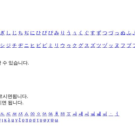
ぎ
し
じ
ち
ぢ
に
ひ
び
ぴ
み
り
う
ぅ
く
ぐ
す
ず
つ
づ
っ
ぬ
ふ
シ
ジ
チ
ヂ
ニ
ヒ
ビ
ピ
ミ
リ
ウ
ゥ
ク
グ
ス
ズ
ツ
ヅ
ッ
ヌ
フ
ブ
할 수 있습니다.
누르시면됩니다.
시면 됩니다.
ㅻ
ㅼ
ㅽ
ㅾ
ㅿ
ㆀ
ㆁ
ㆂ
ㆃ
ㆄ
ㆅ
ㆆ
ㆇ
ㆈ
ㆉ
ㆊ
ㆋ
ㆌ
ㆍ
ㆎ
θ
ι
κ
λ
μ
ν
ξ
ο
π
ρ
σ
τ
υ
φ
χ
ψ
ω