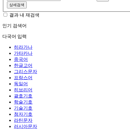
상세검색
결과 내 재검색
인기 검색어
다국어 입력
히라가나
가타카나
중국어
한글고어
그리스문자
프랑스어
독일어
히브리어
괄호기호
학술기호
기술기호
첨자기호
라틴문자
러시아문자