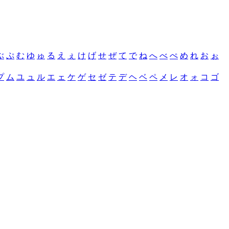
ぶ
ぷ
む
ゆ
ゅ
る
え
ぇ
け
げ
せ
ぜ
て
で
ね
へ
べ
ぺ
め
れ
お
ぉ
プ
ム
ユ
ュ
ル
エ
ェ
ケ
ゲ
セ
ゼ
テ
デ
ヘ
ベ
ペ
メ
レ
オ
ォ
コ
ゴ