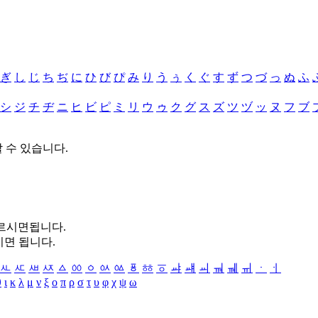
ぎ
し
じ
ち
ぢ
に
ひ
び
ぴ
み
り
う
ぅ
く
ぐ
す
ず
つ
づ
っ
ぬ
ふ
シ
ジ
チ
ヂ
ニ
ヒ
ビ
ピ
ミ
リ
ウ
ゥ
ク
グ
ス
ズ
ツ
ヅ
ッ
ヌ
フ
ブ
할 수 있습니다.
누르시면됩니다.
시면 됩니다.
ㅻ
ㅼ
ㅽ
ㅾ
ㅿ
ㆀ
ㆁ
ㆂ
ㆃ
ㆄ
ㆅ
ㆆ
ㆇ
ㆈ
ㆉ
ㆊ
ㆋ
ㆌ
ㆍ
ㆎ
θ
ι
κ
λ
μ
ν
ξ
ο
π
ρ
σ
τ
υ
φ
χ
ψ
ω