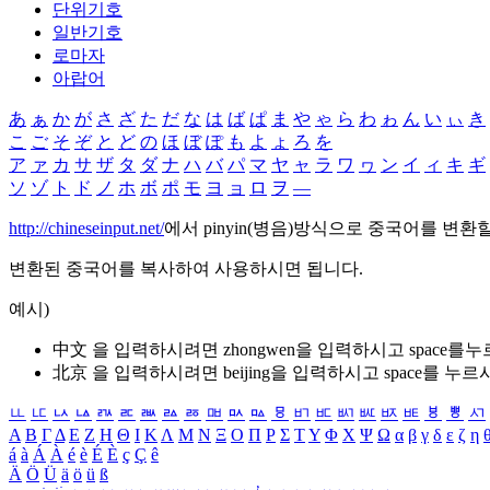
단위기호
일반기호
로마자
아랍어
あ
ぁ
か
が
さ
ざ
た
だ
な
は
ば
ぱ
ま
や
ゃ
ら
わ
ゎ
ん
い
ぃ
き
こ
ご
そ
ぞ
と
ど
の
ほ
ぼ
ぽ
も
よ
ょ
ろ
を
ア
ァ
カ
サ
ザ
タ
ダ
ナ
ハ
バ
パ
マ
ヤ
ャ
ラ
ワ
ヮ
ン
イ
ィ
キ
ギ
ソ
ゾ
ト
ド
ノ
ホ
ボ
ポ
モ
ヨ
ョ
ロ
ヲ
―
http://chineseinput.net/
에서 pinyin(병음)방식으로 중국어를 변환
변환된 중국어를 복사하여 사용하시면 됩니다.
예시)
中文 을 입력하시려면
zhongwen
을 입력하시고 space를
北京 을 입력하시려면
beijing
을 입력하시고 space를 누르
ㅥ
ㅦ
ㅧ
ㅨ
ㅩ
ㅪ
ㅫ
ㅬ
ㅭ
ㅮ
ㅯ
ㅰ
ㅱ
ㅲ
ㅳ
ㅴ
ㅵ
ㅶ
ㅷ
ㅸ
ㅹ
ㅺ
Α
Β
Γ
Δ
Ε
Ζ
Η
Θ
Ι
Κ
Λ
Μ
Ν
Ξ
Ο
Π
Ρ
Σ
Τ
Υ
Φ
Χ
Ψ
Ω
α
β
γ
δ
ε
ζ
η
á
à
Á
À
é
è
É
È
ç
Ç
ê
Ä
Ö
Ü
ä
ö
ü
ß