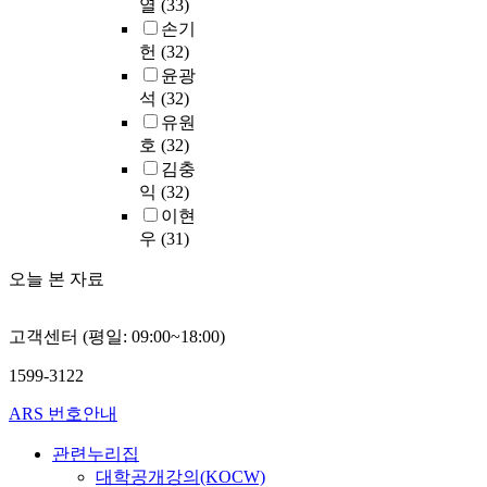
열
(33)
평
,
양
손기
생
사
시
헌
(32)
교
후
H
윤광
육
검
대
의
석
(32)
증
학
중
유원
,
교
요
호
(32)
상
등
성
김충
관
8
을
익
(32)
관
곳
새
이현
계
의
롭
우
(31)
분
대
게
석
학
인
오늘 본 자료
,
교
식
다
를
하
중
방
고객센터 (평일: 09:00~18:00)
고
회
문
이
귀
하
1599-3122
를
분
여
실
석
다
ARS 번호안내
천
을
니
하
관련누리집
실
며
기
대학공개강의(KOCW)
시
무