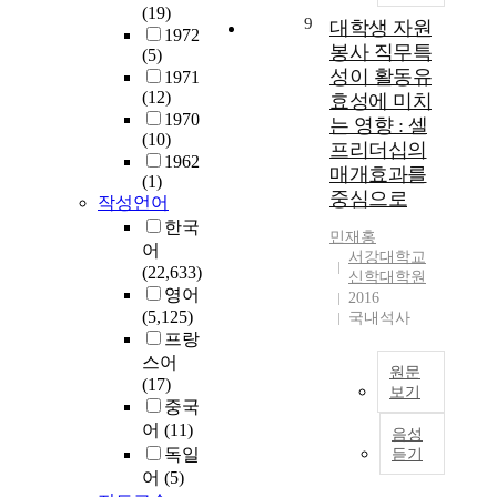
시
(19)
개
9
대학생 자원
간
1972
념
봉사 직무특
(5)
,
,
성이 활동유
1971
장
회
(12)
효성에 미치
소
복
1970
에
는 영향 : 셀
탄
(10)
서
프리더십의
려
1962
만
매개효과를
성
(1)
이
중심으로
,
작성언어
루
대
한국
어
민재홍
학
어
지
서강대학교
생
(22,633)
는
신학대학원
활
영어
2016
것
만
(5,125)
국내석사
이
족
프랑
아
도
스어
니
원문
간
(17)
라
보기
의
중국
어
관
본
어
(11)
느
음성
계
연
독일
곳
듣기
성
구
에
어
(5)
을
는