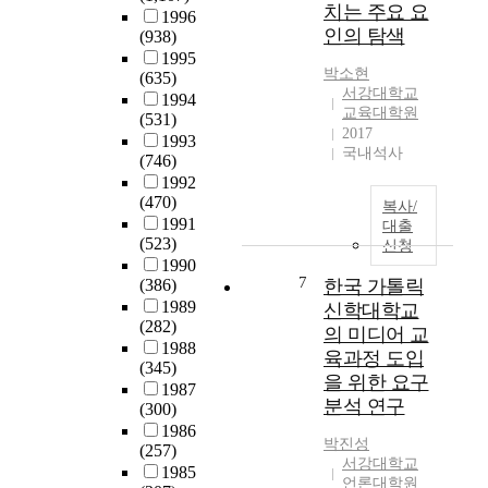
원
치는 주요 요
1996
리
하
인의 탐색
(938)
참
는
1995
여
정
박소현
(635)
자
보
서강대학교
1994
의
교육대학원
를
(531)
신
2017
쉽
1993
체
국내석사
게
(746)
적
접
1992
자
(470)
할
복사/
기
1991
수
대출
개
(523)
있
신청
념
1990
는
,
7
(386)
한국 가톨릭
정
회
1989
신학대학교
보
복
(282)
의 미디어 교
화
탄
1988
사
육과정 도입
력
(345)
회
을 위한 요구
성
1987
로
분석 연구
(300)
,
변
1986
대
모
박진성
(257)
학
하
서강대학교
1985
생
언론대학원
였