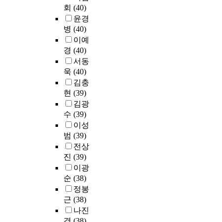
/
대
평
회
(40)
W
학
생
윤경
I
교
교
병
(40)
N
,
육
이예
P
서
을
경
(40)
r
대
강
서동
o
문
조
g
구
욱
(40)
하
r
B
김충
고
a
대
현
(39)
,
m
학
김광
O
V
교
수
(39)
E
e
,
이성
C
r
서
범
(39)
D
2
대
는
전상
6
문
경
진
(39)
.
구
제
이광
0
C
논
순
(38)
프
여
리
정봉
로
자
에
근
(38)
그
대
입
램
학
나진
각
을
교
경
(38)