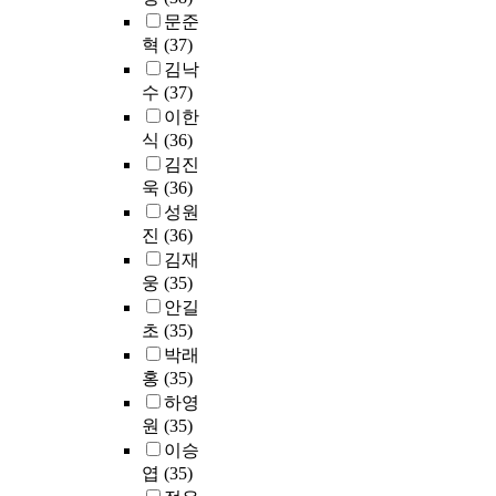
해
사
,
문준
서
용
동
혁
(37)
순
하
대
김낙
환
여
문
수
(37)
교
목
구
이한
육
적
D
,
식
(36)
에
대
직
김진
따
학
업
욱
(36)
라
교
교
성원
빈
,
육
진
(36)
도
동
에
김재
분
대
중
웅
(35)
석
문
점
,
구
안길
을
탐
E
초
(35)
둔
색
대
박래
평
적
학
홍
(35)
생
요
교
하영
교
인
,
원
(35)
육
분
동
을
이승
석
대
주
엽
(35)
,
문
장