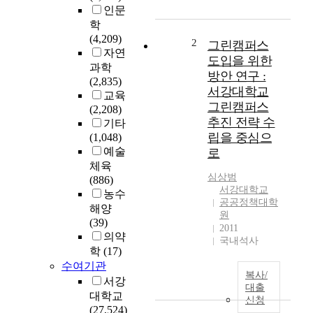
인문
있
학
는
(4,209)
이
2
그린캠퍼스
자연
사
도입을 위한
과학
회
방안 연구 :
(2,835)
는
서강대학교
교육
최
그린캠퍼스
(2,208)
근
추진 전략 수
기타
급
립을 중심으
(1,048)
격
예술
로
한
체육
과
심상범
(886)
학
서강대학교
농수
문
공공정책대학
명
해양
원
의
(39)
2011
발
의약
국내석사
달
학
(17)
로
수여기관
복사/
인
서강
대출
해
대학교
신청
서
(27,524)