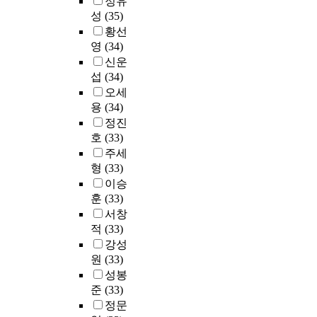
정유
신
구
한
성
(35)
뢰
F
다
황선
도
외
.
영
(34)
분
국
우
신운
석
어
리
,
대
섭
(34)
나
독
학
오세
라
립
교
용
(34)
도
표
,
정진
이
본
서
호
(33)
러
t
초
주세
한
-
구
형
(33)
국
t
G
제
이승
e
교
적
훈
(33)
s
육
인
서창
t
대
흐
적
(33)
,
학
름
강성
일
교
에
원
(33)
원
와
발
변
경
성봉
맞
량
기
준
(33)
추
분
도
정문
어
석
안