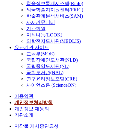
위
학술정보통계시스템(Rinfo)
하
선
하
였
표
외국학술지지원센터(FRIC)
여
다
집
학술관계분석서비스(SAM)
노
.
을
사서커뮤니티
력
을
하
기관회원
하
실
였
지식나눔(LOOK)
고
시
다
의학전자도서관(MEDLIS)
있
하
.
유관기관 사이트
다
였
설
교육부(MOE)
.
다
문
국립장애인도서관(NLD)
1
.
지
국립중앙도서관(NL)
9
는
9
국회도서관(NAL)
위
성
7
연구윤리정보포털(CRE)
와
별
년
사이언스온 (ScienceON)
같
,
에
은
학
이용약관
발
연
년
생
개인정보처리방침
구
,
한
개인정보 재동의
방
전
I
기관소개
법
공
M
과
계
저작물 게시중단요청
F
분
열
사