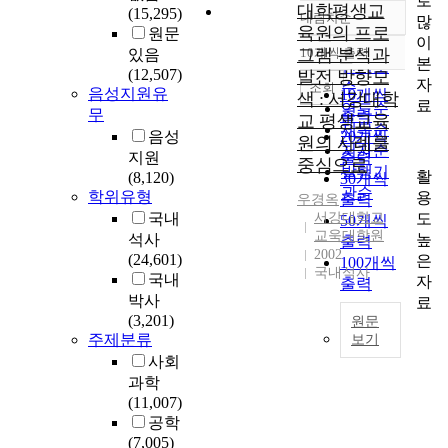
로
대학평생교
(15,295)
내림차순
많
정확도
육원의 프로
원문
이
순
그램 분석과
10개씩 출력
있음
내림차순
본
인기도
(12,507)
발전 방향모
자
순
조회
음성지원유
10개씩
색 : 서강대학
료
연도순
무
출력
교 평생교육
제목순
음성
20개씩
원의 사례를
저자순
지원
출력
중심으로
발행기
활
(8,120)
30개씩
관순
학위유형
용
출력
우경옥
도
국내
서강대학교
50개씩
교욱대학원
높
석사
출력
2002
(24,601)
은
100개씩
국내석사
국내
자
출력
박사
료
(3,201)
원문
주제분류
보기
사회
우
과학
리
(11,007)
가
공학
살
(7,005)
고