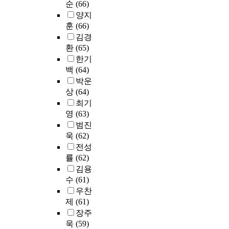
로
순
(66)
설
이
전
양지
문
루
환
훈
(66)
을
어
되
김경
진
졌
고
환
(65)
행
다
있
한기
하
.
는
였
본
백
(64)
추
고
조
박운
세
총
사
상
(64)
이
2
는
최기
다
5
2
영
(63)
.
0
0
범진
평
명
1
욱
(62)
생
부
5
교
전성
의
년
육
률
(62)
설
1
은
김용
문
0
유
수
(61)
을
월
네
우찬
받
0
스
제
(61)
았
1
코
으
일
장주
와
며
부
욱
(59)
O