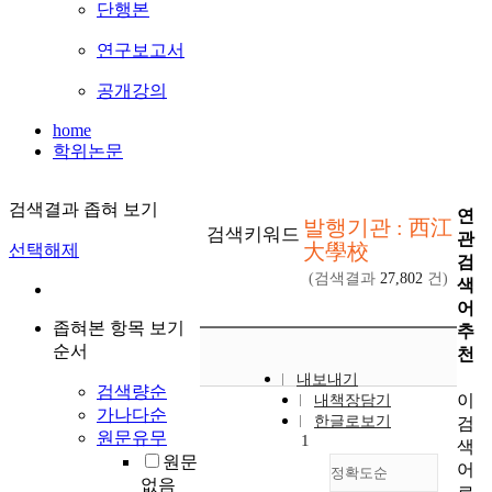
단행본
연구보고서
공개강의
home
학위논문
검색결과 좁혀 보기
연
발행기관 : 西江
검색키워드
관
大學校
선택해제
검
(검색결과
27,802
건)
색
어
좁혀본 항목 보기
추
순서
천
내보내기
검색량순
이
내책장담기
가나다순
한글로보기
검
원문유무
1
색
원문
어
정확도순
없음