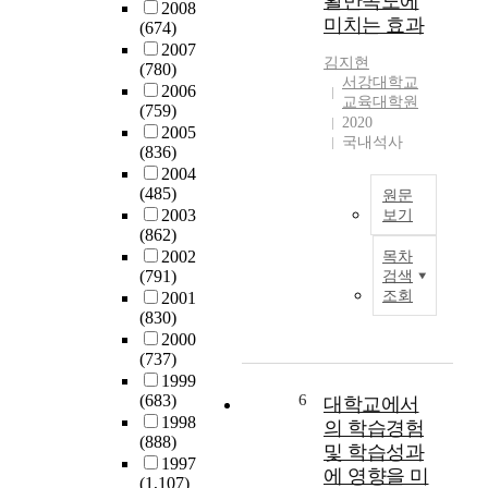
활만족도에
2008
.
미치는 효과
(674)
이
2007
외
김지현
(780)
에
서강대학교
2006
도
교육대학원
(759)
2020
인
2005
국내석사
터
(836)
넷
2004
등
(485)
원문
의
2003
보기
발
(862)
본
달
2002
목차
연
(791)
로
검색
구
조회
2001
인
는
(830)
하
대
2000
여
학
(737)
어
교
1999
느
스
(683)
6
대학교에서
곳
포
1998
의 학습경험
에
츠
(888)
및 학습성과
서
동
1997
나
에 영향을 미
(1,107)
아