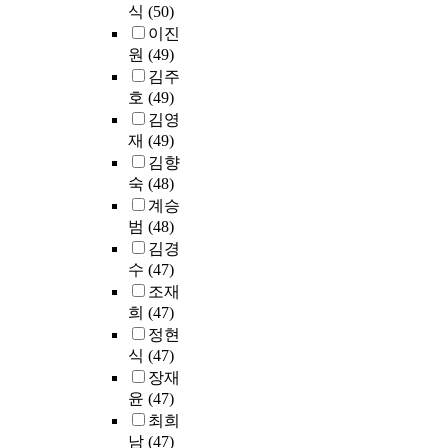
사
식
(50)
1
서
회
이진
9
설
?
원
(49)
명
문
문
김주
을
조
화
호
(49)
제
사
적
김영
외
의
발
한
취
재
(49)
전
총
지
김향
에
2
와
숙
(48)
중
3
응
계승
점
1
답
범
(48)
을
명
방
김경
둔
을
법
수
(47)
문
연
,
해
조재
구
설
교
희
(47)
대
문
육
정현
상
응
(
식
(47)
으
답
l
장재
로
결
i
윤
(47)
선
과
t
정
에
최희
e
하
대
남
(47)