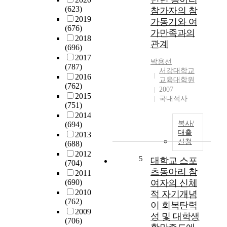
에
(623)
참가자의 참
따
2019
가동기와 여
라
(676)
점
가만족과의
2018
차
관계
(696)
적
2017
으
박용선
(787)
서강대학교
로
2016
교육대학원
고
(762)
2007
령
2015
국내석사
화
(751)
사
2014
회
복사/
(694)
의
대출
2013
신청
형
(688)
태
2012
5
대학교 스포
(704)
를
츠동아리 참
2011
갖
(690)
여자의 신체
추
2010
적 자기개념
게
(762)
되
이 회복탄력
2009
었
성 및 대학생
(706)
다