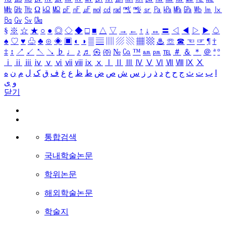
㎒
㎓
㎔
Ω
㏀
㏁
㎊
㎋
㎌
㏖
㏅
㎭
㎮
㎯
㏛
㎩
㎪
㎫
㎬
㏝
㏐
㏓
㏃
㏉
㏜
㏆
§
※
☆
★
○
●
◎
◇
◆
□
■
△
▽
→
←
↑
↓
↔
〓
◁
◀
▷
▶
♤
♠
♡
♥
♧
♣
⊙
◈
▣
◐
◑
▒
▤
▥
▨
▧
▦
▩
♨
☏
☎
☜
☞
¶
†
‡
↕
↗
↙
↖
↘
♭
♩
♪
♬
㉿
㈜
№
㏇
™
㏂
㏘
℡
＃
＆
＊
＠
ª
º
ⅰ
ⅱ
ⅲ
ⅳ
ⅴ
ⅵ
ⅶ
ⅷ
ⅸ
ⅹ
Ⅰ
Ⅱ
Ⅲ
Ⅳ
Ⅴ
Ⅵ
Ⅶ
Ⅷ
Ⅸ
Ⅹ
ا
ب
ت
ث
ج
ح
خ
د
ذ
ر
ز
س
ش
ص
ض
ط
ظ
ع
غ
ف
ق
ک
ل
م
ن
ه
و
ی
닫기
통합검색
국내학술논문
학위논문
해외학술논문
학술지