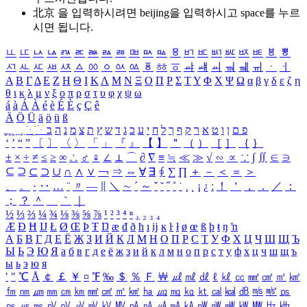
北京 을 입력하시려면
beijing
을 입력하시고 space를 누르
시면 됩니다.
ㅥ
ㅦ
ㅧ
ㅨ
ㅩ
ㅪ
ㅫ
ㅬ
ㅭ
ㅮ
ㅯ
ㅰ
ㅱ
ㅲ
ㅳ
ㅴ
ㅵ
ㅶ
ㅷ
ㅸ
ㅹ
ㅺ
ㅻ
ㅼ
ㅽ
ㅾ
ㅿ
ㆀ
ㆁ
ㆂ
ㆃ
ㆄ
ㆅ
ㆆ
ㆇ
ㆈ
ㆉ
ㆊ
ㆋ
ㆌ
ㆍ
ㆎ
Α
Β
Γ
Δ
Ε
Ζ
Η
Θ
Ι
Κ
Λ
Μ
Ν
Ξ
Ο
Π
Ρ
Σ
Τ
Υ
Φ
Χ
Ψ
Ω
α
β
γ
δ
ε
ζ
η
θ
ι
κ
λ
μ
ν
ξ
ο
π
ρ
σ
τ
υ
φ
χ
ψ
ω
á
à
Á
À
é
è
É
È
ç
Ç
ê
Ä
Ö
Ü
ä
ö
ü
ß
ְ
ֳ
ֲ
ֱ
ָ
ַ
ֵ
ֶ
ִ
ֹ
ּ
ֻ
ׂ
ׁ
ּ
ב
ה
נ
מ
צ
ת
ץ
ש
ד
ג
כ
ע
י
ח
ל
ך
ף
ק
ר
א
ט
ו
ן
ם
פ
‘
’
“
”
〔
〕
〈
〉
「
」
『
』
【
】
＂
（
）
［
］
｛
｝
±
×
÷
≠
≤
≥
∞
∴
♂
♀
∠
⊥
⌒
∂
∇
≡
≒
≪
≫
√
∽
∝
∵
∫
∬
∈
∋
⊆
⊇
⊂
⊃
∪
∩
∧
∨
￢
⇒
⇔
∀
∃
∮
∑
∏
＋
－
＜
＝
＞
、
。
·
‥
…
¨
〃
―
∥
＼
∼
´
～
ˇ
˘
˝
˚
˙
¸
˛
¡
¿
ː
！
＇
，
．
／
：
；
？
＾
＿
｀
｜
½
⅓
⅔
¼
¾
⅛
⅜
⅝
⅞
¹
²
³
⁴
ⁿ
₁
₂
₃
₄
Æ
Ð
Ħ
Ĳ
Ł
Ø
Œ
Þ
Ŧ
Ŋ
æ
đ
ð
ħ
ı
ĳ
ĸ
ŀ
ł
ø
œ
ß
þ
ŧ
ŋ
ŉ
А
Б
В
Г
Д
Е
Ё
Ж
З
И
Й
К
Л
М
Н
О
П
Р
С
Т
У
Ф
Х
Ц
Ч
Ш
Щ
Ъ
Ы
Ь
Э
Ю
Я
а
б
в
г
д
е
ё
ж
з
и
й
к
л
м
н
о
п
р
с
т
у
ф
х
ц
ч
ш
щ
ъ
ы
ь
э
ю
я
′
″
℃
Å
￠
￡
￥
¤
℉
‰
＄
％
Ｆ
￦
㎕
㎖
㎗
ℓ
㎘
㏄
㎣
㎤
㎥
㎦
㎙
㎚
㎛
㎜
㎝
㎞
㎟
㎠
㎡
㎢
㏊
㎍
㎎
㎏
㏏
㎈
㎉
㏈
㎧
㎨
㎰
㎱
㎲
㎳
㎴
㎵
㎶
㎷
㎸
㎹
㎀
㎁
㎂
㎃
㎄
㎺
㎻
㎽
㎾
㎿
㎐
㎑