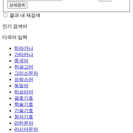
상세검색
결과 내 재검색
인기 검색어
다국어 입력
히라가나
가타카나
중국어
한글고어
그리스문자
프랑스어
독일어
히브리어
괄호기호
학술기호
기술기호
첨자기호
라틴문자
러시아문자