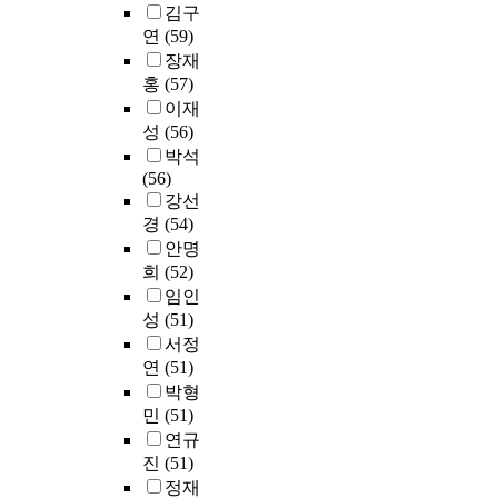
연
터
김구
E
구
1
연
(59)
C
의
4
장재
D
적
일
홍
(57)
를
합
까
이재
중
성
지
심
성
(56)
(
1
으
박석
비
4
로
(56)
연
일
하
강선
구
간
여
경
(54)
대
이
발
안명
상
루
전
희
(52)
,
어
하
임인
기
졌
고
성
(51)
입
다
있
누
.
서정
다
락
설
연
(51)
.
)
문
박형
유
을
지
민
(51)
네
판
작
연규
스
정
성
진
(51)
코
하
에
는
정재
여
앞