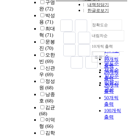
포
향
구명
체
내책장담기
츠
에
완
(72)
를
한글로보기
동
서
박성
통
아
셀
용
(71)
하
정확도순
리
프
최대
여
에
리
이
혁
(71)
내림차순
정확도
소
더
루
문봉
속
십
순
10개씩 출력
어
진
(70)
내림차순
된
이
인기도
져
오한
대
가
순
조회
10개씩
야
빈
(69)
학
지
연도순
한
출력
신관
생
는
제목순
다
20개씩
우
(69)
을
매
저자순
는
출력
대
개
정성
발행기
의
30개씩
상
효
원
(68)
관순
미
출력
으
과
낭종
에
50개씩
로
를
호
(68)
서
출력
S
파
김균
평
100개씩
N
악
(68)
생
출력
S
하
이덕
교
를
기
형
(66)
육
통
위
으
김학
해
해