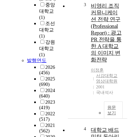
개
중앙
3
비영리 조직
인
대학교
커뮤니케이
수
(1)
션 전략 연구
명
조선
(Professional
이
대학교
Report) : 광고
연
(1)
PR 전략을 통
장
강원
한 A 대학교
되
대학교
었
의 이미지 변
(1)
다
화전략
발행연도
.
2026
그
이정훈
(456)
서강대학교
리
2025
영상대학원
고
(690)
2001
개
2024
국내석사
인
(640)
수
2023
명
(419)
원문
이
보기
2022
(517)
연
2021
장
4
대학교 배드
(562)
됨
민턴 동아리
2020