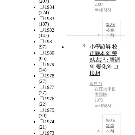
(207)
활
2007
다
1984
만
국내석사
.
(224)
족
이
1983
도
러
(187)
복사/
의
한
1982
대출
차
(147)
특
신청
이
1981
징
를
8
小學諺解 校
(97)
으
규
1980
正廳本의 旁
로
명
(65)
點表記 : 聲調
말
하
1979
미
의 變化와 그
고
(24)
암
樣相
,
1978
아
이
(27)
교
정연찬
를
1977
西江大學校
육
(27)
토
大學院
도
1976
대
1975
더
(22)
로
국내박사
이
1975
신
상
(39)
체
한
복사/
1974
적
정
대출
(21)
자
신청
된
1973
기