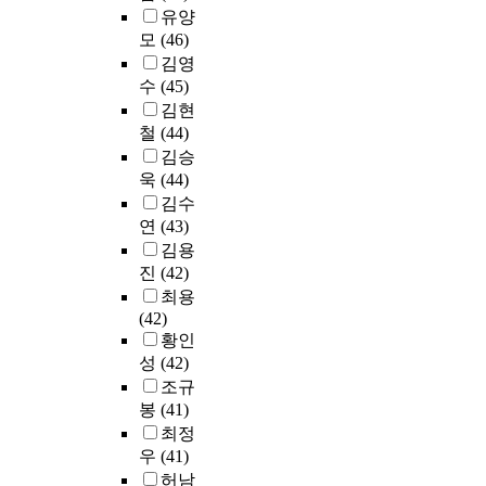
r
여
한
유양
a
최
비
모
(46)
c
종
밀
김영
y
자
보
수
(45)
e
료
장
김현
d
로
등
u
철
(44)
채
을
c
김승
택
설
a
욱
(44)
하
명
t
김수
였
하
i
연
(43)
다
였
o
김용
.
다
n
진
(42)
.
)
자
서
최용
및
료
울
(42)
고
처
특
황인
등
리
별
성
(42)
교
는
시
조규
육
S
마
봉
(41)
으
P
포
최정
로
S
구
우
(41)
서
S
A
의
허남