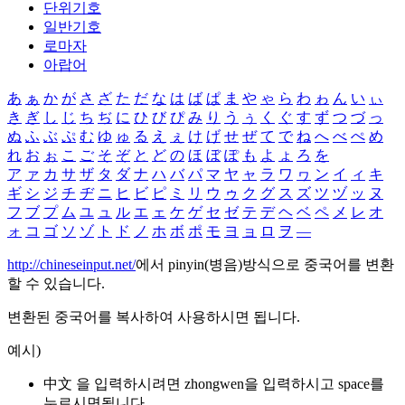
단위기호
일반기호
로마자
아랍어
あ
ぁ
か
が
さ
ざ
た
だ
な
は
ば
ぱ
ま
や
ゃ
ら
わ
ゎ
ん
い
ぃ
き
ぎ
し
じ
ち
ぢ
に
ひ
び
ぴ
み
り
う
ぅ
く
ぐ
す
ず
つ
づ
っ
ぬ
ふ
ぶ
ぷ
む
ゆ
ゅ
る
え
ぇ
け
げ
せ
ぜ
て
で
ね
へ
べ
ぺ
め
れ
お
ぉ
こ
ご
そ
ぞ
と
ど
の
ほ
ぼ
ぽ
も
よ
ょ
ろ
を
ア
ァ
カ
サ
ザ
タ
ダ
ナ
ハ
バ
パ
マ
ヤ
ャ
ラ
ワ
ヮ
ン
イ
ィ
キ
ギ
シ
ジ
チ
ヂ
ニ
ヒ
ビ
ピ
ミ
リ
ウ
ゥ
ク
グ
ス
ズ
ツ
ヅ
ッ
ヌ
フ
ブ
プ
ム
ユ
ュ
ル
エ
ェ
ケ
ゲ
セ
ゼ
テ
デ
ヘ
ベ
ペ
メ
レ
オ
ォ
コ
ゴ
ソ
ゾ
ト
ド
ノ
ホ
ボ
ポ
モ
ヨ
ョ
ロ
ヲ
―
http://chineseinput.net/
에서 pinyin(병음)방식으로 중국어를 변환
할 수 있습니다.
변환된 중국어를 복사하여 사용하시면 됩니다.
예시)
中文 을 입력하시려면
zhongwen
을 입력하시고 space를
누르시면됩니다.