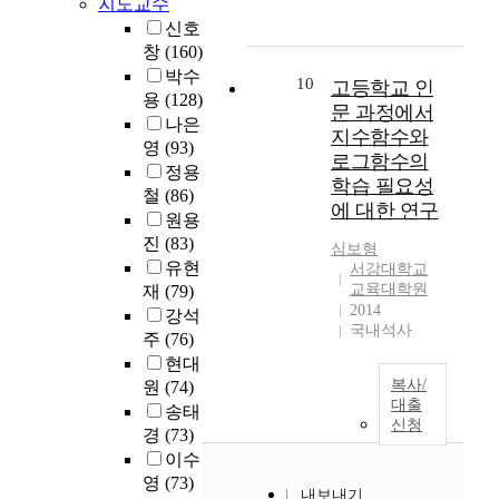
서
지도교수
검
대
나
신호
증
학
,
창
(160)
하
생
어
박수
는
자
10
고등학교 인
느
용
(128)
데
원
문 과정에서
시
나은
최
봉
지수함수와
간
종
사
영
(93)
에
로그함수의
적
직
정용
나
학습 필요성
인
무
철
(86)
자
에 대한 연구
목
특
원용
유
적
성
진
(83)
로
심보형
이
이
유현
이
서강대학교
있
활
교육대학원
재
(79)
이
다
동
2014
루
강석
.
유
국내석사
어
주
(76)
따
효
져
현대
라
성
야
복사/
원
(74)
서
에
하
대출
송태
대
미
며
신청
경
(73)
학
치
인
교
는
이수
생
스
영
영
(73)
전
내보내기