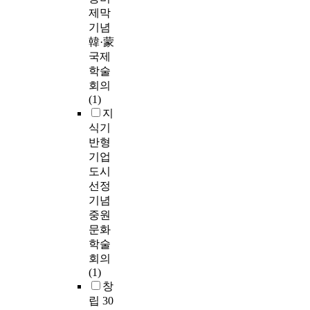
제막
기념
韓·蒙
국제
학술
회의
(1)
지
식기
반형
기업
도시
선정
기념
중원
문화
학술
회의
(1)
창
립 30