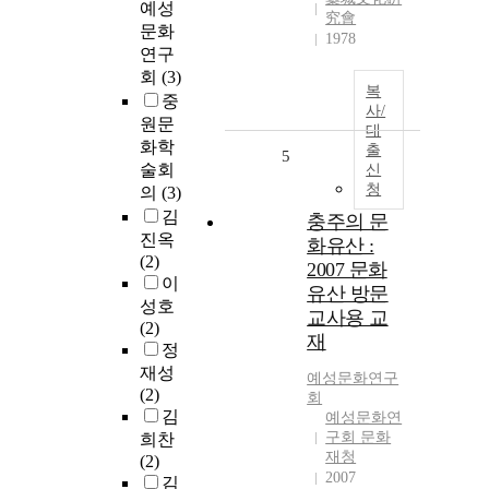
예성
究會
문화
1978
연구
회
(3)
복
중
사/
원문
대
화학
출
5
술회
신
청
의
(3)
김
충주의 문
진옥
화유산 :
(2)
2007 문화
이
유산 방문
성호
교사용 교
(2)
재
정
재성
예성문화연구
(2)
회
김
예성문화연
구회 문화
희찬
재청
(2)
2007
김