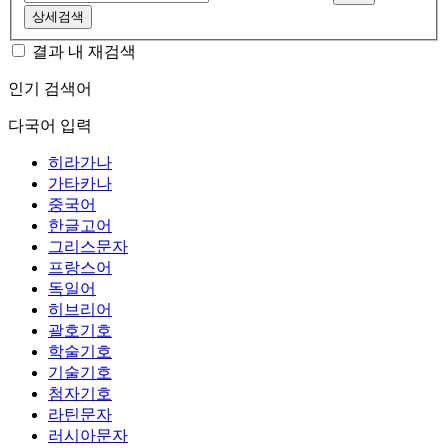
상세검색
결과 내 재검색
인기 검색어
다국어 입력
히라가나
가타카나
중국어
한글고어
그리스문자
프랑스어
독일어
히브리어
괄호기호
학술기호
기술기호
첨자기호
라틴문자
러시아문자