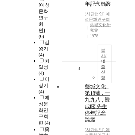
年記念論叢
[예성
문화
(사단법인) 예
연구
성문화연구회
회
蘂城文化硏
편]
究會
(6)
1978
김
왕기
복
(4)
사/
최
대
일성
출
3
신
(4)
청
이
상기
蘂城文化 .
(4)
第18號 . 一
예
九九八 , 嚴
성문
成眩 先生
화연
停年記念
구회
論叢
편
(4)
蘂
(사단법인) 예