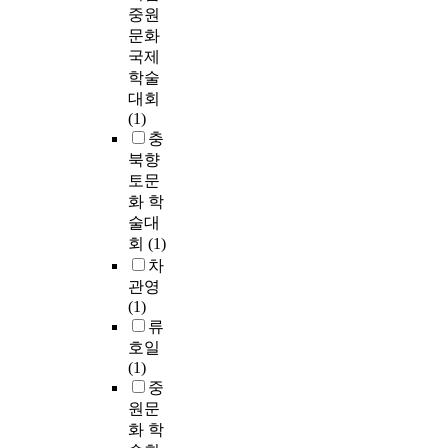
중원
문화
국제
학술
대회
(1)
충
북향
토문
화 학
술대
회
(1)
차
관영
(1)
류
호일
(1)
중
원문
화 학