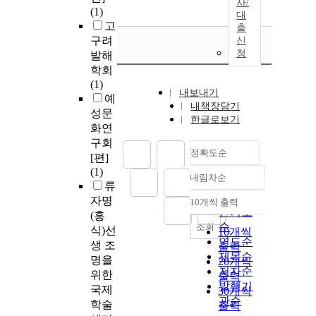
사/
(1)
대
고
출
구려
신
청
발해
학회
(1)
내보내기
예
내책장담기
성문
한글로보기
화연
구회
정확도순
[편]
(1)
내림차순
정확도
류
순
자명
10개씩 출력
내림차순
인기도
(흥
순
조회
식)선
10개씩
연도순
생 조
출력
제목순
명을
20개씩
저자순
위한
출력
발행기
국제
30개씩
관순
학술
출력