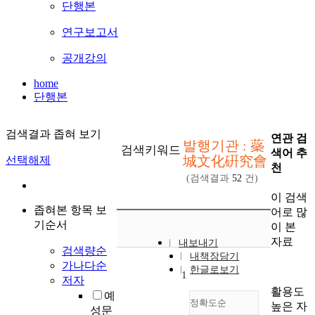
단행본
연구보고서
공개강의
home
단행본
검색결과 좁혀 보기
연관 검
발행기관 : 蘂
검색키워드
색어 추
城文化硏究會
선택해제
천
(검색결과
52
건)
이 검색
좁혀본 항목 보
어로 많
기순서
이 본
자료
내보내기
검색량순
내책장담기
가나다순
한글로보기
1
저자
활용도
예
정확도순
높은 자
성문