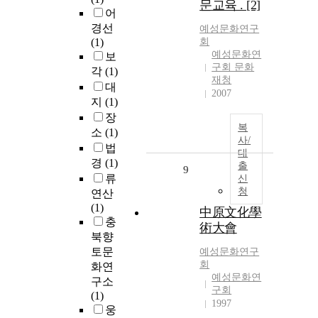
문교육 . [2]
어
경선
예성문화연구
(1)
회
예성문화연
보
구회 문화
각
(1)
재청
대
2007
지
(1)
장
복
소
(1)
사/
법
대
경
(1)
출
9
류
신
청
연산
(1)
中原文化學
충
術大會
북향
토문
예성문화연구
회
화연
예성문화연
구소
구회
(1)
1997
웅