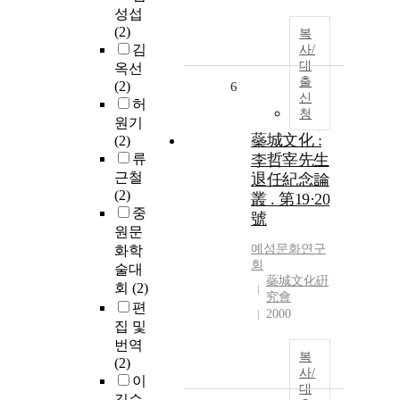
성섭
(2)
복
김
사/
대
옥선
출
(2)
6
신
허
청
원기
蘂城文化 :
(2)
류
李哲宰先生
근철
退任紀念論
(2)
叢 . 第19·20
중
號
원문
예성문화연구
화학
회
술대
蘂城文化硏
회
(2)
究會
편
2000
집 및
번역
복
(2)
사/
이
대
길순