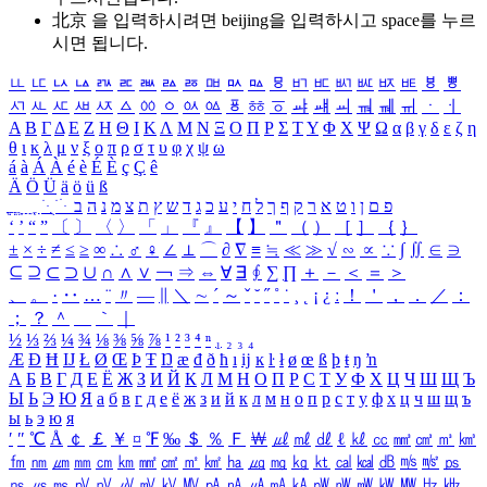
北京 을 입력하시려면
beijing
을 입력하시고 space를 누르
시면 됩니다.
ㅥ
ㅦ
ㅧ
ㅨ
ㅩ
ㅪ
ㅫ
ㅬ
ㅭ
ㅮ
ㅯ
ㅰ
ㅱ
ㅲ
ㅳ
ㅴ
ㅵ
ㅶ
ㅷ
ㅸ
ㅹ
ㅺ
ㅻ
ㅼ
ㅽ
ㅾ
ㅿ
ㆀ
ㆁ
ㆂ
ㆃ
ㆄ
ㆅ
ㆆ
ㆇ
ㆈ
ㆉ
ㆊ
ㆋ
ㆌ
ㆍ
ㆎ
Α
Β
Γ
Δ
Ε
Ζ
Η
Θ
Ι
Κ
Λ
Μ
Ν
Ξ
Ο
Π
Ρ
Σ
Τ
Υ
Φ
Χ
Ψ
Ω
α
β
γ
δ
ε
ζ
η
θ
ι
κ
λ
μ
ν
ξ
ο
π
ρ
σ
τ
υ
φ
χ
ψ
ω
á
à
Á
À
é
è
É
È
ç
Ç
ê
Ä
Ö
Ü
ä
ö
ü
ß
ְ
ֳ
ֲ
ֱ
ָ
ַ
ֵ
ֶ
ִ
ֹ
ּ
ֻ
ׂ
ׁ
ּ
ב
ה
נ
מ
צ
ת
ץ
ש
ד
ג
כ
ע
י
ח
ל
ך
ף
ק
ר
א
ט
ו
ן
ם
פ
‘
’
“
”
〔
〕
〈
〉
「
」
『
』
【
】
＂
（
）
［
］
｛
｝
±
×
÷
≠
≤
≥
∞
∴
♂
♀
∠
⊥
⌒
∂
∇
≡
≒
≪
≫
√
∽
∝
∵
∫
∬
∈
∋
⊆
⊇
⊂
⊃
∪
∩
∧
∨
￢
⇒
⇔
∀
∃
∮
∑
∏
＋
－
＜
＝
＞
、
。
·
‥
…
¨
〃
―
∥
＼
∼
´
～
ˇ
˘
˝
˚
˙
¸
˛
¡
¿
ː
！
＇
，
．
／
：
；
？
＾
＿
｀
｜
½
⅓
⅔
¼
¾
⅛
⅜
⅝
⅞
¹
²
³
⁴
ⁿ
₁
₂
₃
₄
Æ
Ð
Ħ
Ĳ
Ł
Ø
Œ
Þ
Ŧ
Ŋ
æ
đ
ð
ħ
ı
ĳ
ĸ
ŀ
ł
ø
œ
ß
þ
ŧ
ŋ
ŉ
А
Б
В
Г
Д
Е
Ё
Ж
З
И
Й
К
Л
М
Н
О
П
Р
С
Т
У
Ф
Х
Ц
Ч
Ш
Щ
Ъ
Ы
Ь
Э
Ю
Я
а
б
в
г
д
е
ё
ж
з
и
й
к
л
м
н
о
п
р
с
т
у
ф
х
ц
ч
ш
щ
ъ
ы
ь
э
ю
я
′
″
℃
Å
￠
￡
￥
¤
℉
‰
＄
％
Ｆ
￦
㎕
㎖
㎗
ℓ
㎘
㏄
㎣
㎤
㎥
㎦
㎙
㎚
㎛
㎜
㎝
㎞
㎟
㎠
㎡
㎢
㏊
㎍
㎎
㎏
㏏
㎈
㎉
㏈
㎧
㎨
㎰
㎱
㎲
㎳
㎴
㎵
㎶
㎷
㎸
㎹
㎀
㎁
㎂
㎃
㎄
㎺
㎻
㎽
㎾
㎿
㎐
㎑