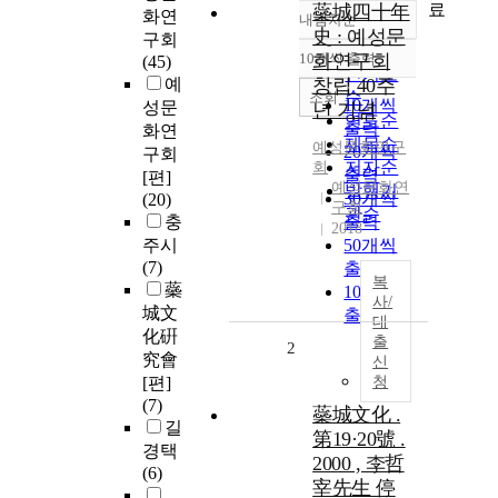
료
蘂城四十年
화연
내림차순
정확도
史 : 예성문
구회
순
10개씩 출력
화연구회
(45)
내림차순
인기도
예
창립 40주
순
조회
10개씩
성문
년 기념
연도순
출력
화연
제목순
예성문화연구
20개씩
구회
저자순
회
출력
[편]
예성문화연
발행기
30개씩
(20)
구회
관순
충
출력
2018
주시
50개씩
(7)
출력
복
蘂
100개씩
사/
城文
출력
대
化硏
출
2
究會
신
[편]
청
(7)
蘂城文化 .
길
第19·20號 .
경택
2000 , 李哲
(6)
宰先生 停