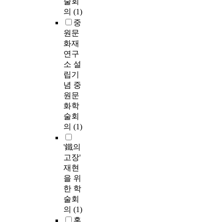
술회
의
(1)
중
원문
화재
연구
소 설
립기
념 중
원문
화학
술회
의
(1)
'鐵의
고장'
재현
을 위
한 학
술회
의
(1)
홍