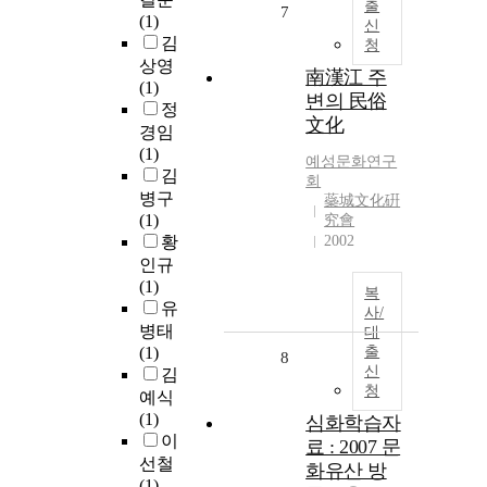
출
7
(1)
신
김
청
상영
南漢江 주
(1)
변의 民俗
정
文化
경임
(1)
예성문화연구
김
회
병구
蘂城文化硏
(1)
究會
황
2002
인규
(1)
복
유
사/
병태
대
(1)
출
8
신
김
청
예식
(1)
심화학습자
이
료 : 2007 문
선철
화유산 방
(1)