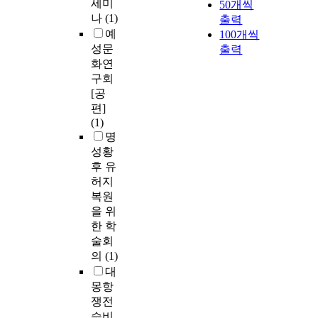
세미
50개씩
나
(1)
출력
예
100개씩
성문
출력
화연
구회
[공
편]
(1)
명
성황
후 유
허지
복원
을 위
한 학
술회
의
(1)
대
몽항
쟁전
승비