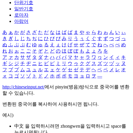
단위기호
일반기호
로마자
아랍어
あ
ぁ
か
が
さ
ざ
た
だ
な
は
ば
ぱ
ま
や
ゃ
ら
わ
ゎ
ん
い
ぃ
き
ぎ
し
じ
ち
ぢ
に
ひ
び
ぴ
み
り
う
ぅ
く
ぐ
す
ず
つ
づ
っ
ぬ
ふ
ぶ
ぷ
む
ゆ
ゅ
る
え
ぇ
け
げ
せ
ぜ
て
で
ね
へ
べ
ぺ
め
れ
お
ぉ
こ
ご
そ
ぞ
と
ど
の
ほ
ぼ
ぽ
も
よ
ょ
ろ
を
ア
ァ
カ
サ
ザ
タ
ダ
ナ
ハ
バ
パ
マ
ヤ
ャ
ラ
ワ
ヮ
ン
イ
ィ
キ
ギ
シ
ジ
チ
ヂ
ニ
ヒ
ビ
ピ
ミ
リ
ウ
ゥ
ク
グ
ス
ズ
ツ
ヅ
ッ
ヌ
フ
ブ
プ
ム
ユ
ュ
ル
エ
ェ
ケ
ゲ
セ
ゼ
テ
デ
ヘ
ベ
ペ
メ
レ
オ
ォ
コ
ゴ
ソ
ゾ
ト
ド
ノ
ホ
ボ
ポ
モ
ヨ
ョ
ロ
ヲ
―
http://chineseinput.net/
에서 pinyin(병음)방식으로 중국어를 변환
할 수 있습니다.
변환된 중국어를 복사하여 사용하시면 됩니다.
예시)
中文 을 입력하시려면
zhongwen
을 입력하시고 space를
누르시면됩니다.