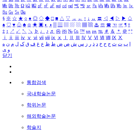
㎒
㎓
㎔
Ω
㏀
㏁
㎊
㎋
㎌
㏖
㏅
㎭
㎮
㎯
㏛
㎩
㎪
㎫
㎬
㏝
㏐
㏓
㏃
㏉
㏜
㏆
§
※
☆
★
○
●
◎
◇
◆
□
■
△
▽
→
←
↑
↓
↔
〓
◁
◀
▷
▶
♤
♠
♡
♥
♧
♣
⊙
◈
▣
◐
◑
▒
▤
▥
▨
▧
▦
▩
♨
☏
☎
☜
☞
¶
†
‡
↕
↗
↙
↖
↘
♭
♩
♪
♬
㉿
㈜
№
㏇
™
㏂
㏘
℡
＃
＆
＊
＠
ª
º
ⅰ
ⅱ
ⅲ
ⅳ
ⅴ
ⅵ
ⅶ
ⅷ
ⅸ
ⅹ
Ⅰ
Ⅱ
Ⅲ
Ⅳ
Ⅴ
Ⅵ
Ⅶ
Ⅷ
Ⅸ
Ⅹ
ا
ب
ت
ث
ج
ح
خ
د
ذ
ر
ز
س
ش
ص
ض
ط
ظ
ع
غ
ف
ق
ک
ل
م
ن
ه
و
ی
닫기
통합검색
국내학술논문
학위논문
해외학술논문
학술지