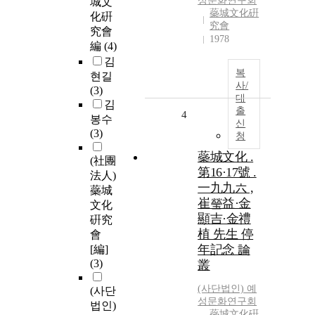
성문화연구회
城文
蘂城文化硏
化硏
究會
究會
1978
編
(4)
김
복
현길
사/
(3)
대
김
출
4
봉수
신
(3)
청
蘂城文化 .
(社團
第16·17號 .
法人)
一九九六 ,
蘂城
崔瑩益·金
文化
顯吉·金禮
硏究
植 先生 停
會
年記念 論
[編]
(3)
叢
(사단법인) 예
(사단
성문화연구회
법인)
蘂城文化硏