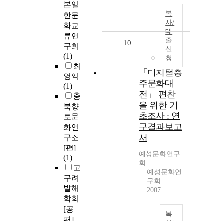
본일
복
한문
사/
화교
대
류연
출
10
구회
신
(1)
청
최
「디지털충
영익
주문화대
(1)
전」 편찬
충
을 위한 기
북향
초조사 : 연
토문
구결과보고
화연
서
구소
[편]
예성문화연구
(1)
회
고
예성문화연
구려
구회
발해
2007
학회
[공
복
편]