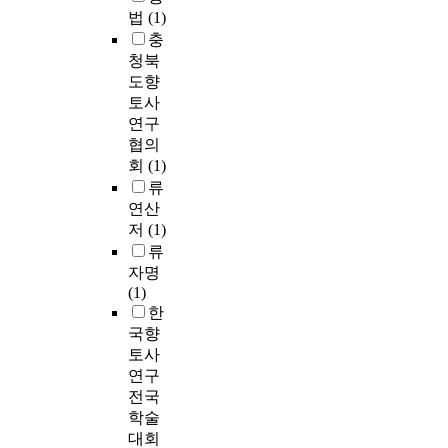
법
(1)
충
청북
도향
토사
연구
협의
회
(1)
류
연산
저
(1)
류
자명
(1)
한
국향
토사
연구
전국
학술
대회