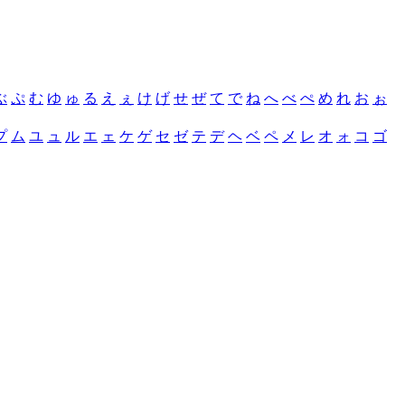
ぶ
ぷ
む
ゆ
ゅ
る
え
ぇ
け
げ
せ
ぜ
て
で
ね
へ
べ
ぺ
め
れ
お
ぉ
プ
ム
ユ
ュ
ル
エ
ェ
ケ
ゲ
セ
ゼ
テ
デ
ヘ
ベ
ペ
メ
レ
オ
ォ
コ
ゴ