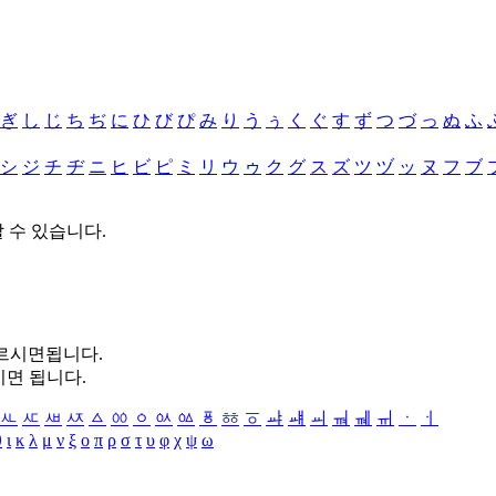
ぎ
し
じ
ち
ぢ
に
ひ
び
ぴ
み
り
う
ぅ
く
ぐ
す
ず
つ
づ
っ
ぬ
ふ
シ
ジ
チ
ヂ
ニ
ヒ
ビ
ピ
ミ
リ
ウ
ゥ
ク
グ
ス
ズ
ツ
ヅ
ッ
ヌ
フ
ブ
할 수 있습니다.
누르시면됩니다.
시면 됩니다.
ㅻ
ㅼ
ㅽ
ㅾ
ㅿ
ㆀ
ㆁ
ㆂ
ㆃ
ㆄ
ㆅ
ㆆ
ㆇ
ㆈ
ㆉ
ㆊ
ㆋ
ㆌ
ㆍ
ㆎ
θ
ι
κ
λ
μ
ν
ξ
ο
π
ρ
σ
τ
υ
φ
χ
ψ
ω