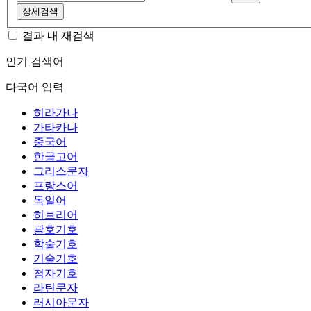
상세검색
결과 내 재검색
인기 검색어
다국어 입력
히라가나
가타카나
중국어
한글고어
그리스문자
프랑스어
독일어
히브리어
괄호기호
학술기호
기술기호
첨자기호
라틴문자
러시아문자