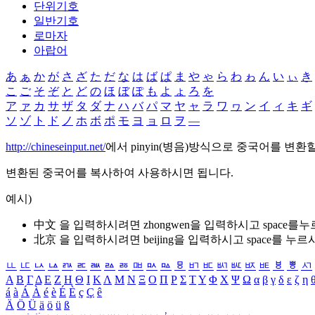
단위기호
일반기호
로마자
아랍어
あ
ぁ
か
が
さ
ざ
た
だ
な
は
ば
ぱ
ま
や
ゃ
ら
わ
ゎ
ん
い
ぃ
き
こ
ご
そ
ぞ
と
ど
の
ほ
ぼ
ぽ
も
よ
ょ
ろ
を
ア
ァ
カ
サ
ザ
タ
ダ
ナ
ハ
バ
パ
マ
ヤ
ャ
ラ
ワ
ヮ
ン
イ
ィ
キ
ギ
ソ
ゾ
ト
ド
ノ
ホ
ボ
ポ
モ
ヨ
ョ
ロ
ヲ
―
http://chineseinput.net/
에서 pinyin(병음)방식으로 중국어를 변환
변환된 중국어를 복사하여 사용하시면 됩니다.
예시)
中文 을 입력하시려면
zhongwen
을 입력하시고 space를
北京 을 입력하시려면
beijing
을 입력하시고 space를 누르
ㅥ
ㅦ
ㅧ
ㅨ
ㅩ
ㅪ
ㅫ
ㅬ
ㅭ
ㅮ
ㅯ
ㅰ
ㅱ
ㅲ
ㅳ
ㅴ
ㅵ
ㅶ
ㅷ
ㅸ
ㅹ
ㅺ
Α
Β
Γ
Δ
Ε
Ζ
Η
Θ
Ι
Κ
Λ
Μ
Ν
Ξ
Ο
Π
Ρ
Σ
Τ
Υ
Φ
Χ
Ψ
Ω
α
β
γ
δ
ε
ζ
η
á
à
Á
À
é
è
É
È
ç
Ç
ê
Ä
Ö
Ü
ä
ö
ü
ß