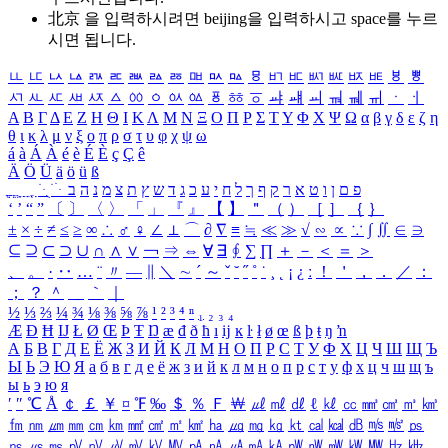
北京 을 입력하시려면
beijing
을 입력하시고 space를 누르
시면 됩니다.
ㅥ
ㅦ
ㅧ
ㅨ
ㅩ
ㅪ
ㅫ
ㅬ
ㅭ
ㅮ
ㅯ
ㅰ
ㅱ
ㅲ
ㅳ
ㅴ
ㅵ
ㅶ
ㅷ
ㅸ
ㅹ
ㅺ
ㅻ
ㅼ
ㅽ
ㅾ
ㅿ
ㆀ
ㆁ
ㆂ
ㆃ
ㆄ
ㆅ
ㆆ
ㆇ
ㆈ
ㆉ
ㆊ
ㆋ
ㆌ
ㆍ
ㆎ
Α
Β
Γ
Δ
Ε
Ζ
Η
Θ
Ι
Κ
Λ
Μ
Ν
Ξ
Ο
Π
Ρ
Σ
Τ
Υ
Φ
Χ
Ψ
Ω
α
β
γ
δ
ε
ζ
η
θ
ι
κ
λ
μ
ν
ξ
ο
π
ρ
σ
τ
υ
φ
χ
ψ
ω
á
à
Á
À
é
è
É
È
ç
Ç
ê
Ä
Ö
Ü
ä
ö
ü
ß
ְ
ֳ
ֲ
ֱ
ָ
ַ
ֵ
ֶ
ִ
ֹ
ּ
ֻ
ׂ
ׁ
ּ
ב
ה
נ
מ
צ
ת
ץ
ש
ד
ג
כ
ע
י
ח
ל
ך
ף
ק
ר
א
ט
ו
ן
ם
פ
‘
’
“
”
〔
〕
〈
〉
「
」
『
』
【
】
＂
（
）
［
］
｛
｝
±
×
÷
≠
≤
≥
∞
∴
♂
♀
∠
⊥
⌒
∂
∇
≡
≒
≪
≫
√
∽
∝
∵
∫
∬
∈
∋
⊆
⊇
⊂
⊃
∪
∩
∧
∨
￢
⇒
⇔
∀
∃
∮
∑
∏
＋
－
＜
＝
＞
、
。
·
‥
…
¨
〃
―
∥
＼
∼
´
～
ˇ
˘
˝
˚
˙
¸
˛
¡
¿
ː
！
＇
，
．
／
：
；
？
＾
＿
｀
｜
½
⅓
⅔
¼
¾
⅛
⅜
⅝
⅞
¹
²
³
⁴
ⁿ
₁
₂
₃
₄
Æ
Ð
Ħ
Ĳ
Ł
Ø
Œ
Þ
Ŧ
Ŋ
æ
đ
ð
ħ
ı
ĳ
ĸ
ŀ
ł
ø
œ
ß
þ
ŧ
ŋ
ŉ
А
Б
В
Г
Д
Е
Ё
Ж
З
И
Й
К
Л
М
Н
О
П
Р
С
Т
У
Ф
Х
Ц
Ч
Ш
Щ
Ъ
Ы
Ь
Э
Ю
Я
а
б
в
г
д
е
ё
ж
з
и
й
к
л
м
н
о
п
р
с
т
у
ф
х
ц
ч
ш
щ
ъ
ы
ь
э
ю
я
′
″
℃
Å
￠
￡
￥
¤
℉
‰
＄
％
Ｆ
￦
㎕
㎖
㎗
ℓ
㎘
㏄
㎣
㎤
㎥
㎦
㎙
㎚
㎛
㎜
㎝
㎞
㎟
㎠
㎡
㎢
㏊
㎍
㎎
㎏
㏏
㎈
㎉
㏈
㎧
㎨
㎰
㎱
㎲
㎳
㎴
㎵
㎶
㎷
㎸
㎹
㎀
㎁
㎂
㎃
㎄
㎺
㎻
㎽
㎾
㎿
㎐
㎑