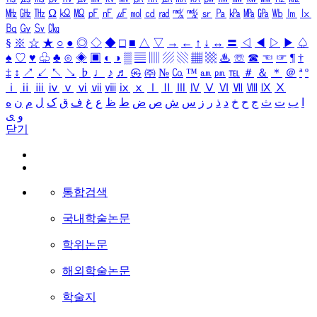
㎒
㎓
㎔
Ω
㏀
㏁
㎊
㎋
㎌
㏖
㏅
㎭
㎮
㎯
㏛
㎩
㎪
㎫
㎬
㏝
㏐
㏓
㏃
㏉
㏜
㏆
§
※
☆
★
○
●
◎
◇
◆
□
■
△
▽
→
←
↑
↓
↔
〓
◁
◀
▷
▶
♤
♠
♡
♥
♧
♣
⊙
◈
▣
◐
◑
▒
▤
▥
▨
▧
▦
▩
♨
☏
☎
☜
☞
¶
†
‡
↕
↗
↙
↖
↘
♭
♩
♪
♬
㉿
㈜
№
㏇
™
㏂
㏘
℡
＃
＆
＊
＠
ª
º
ⅰ
ⅱ
ⅲ
ⅳ
ⅴ
ⅵ
ⅶ
ⅷ
ⅸ
ⅹ
Ⅰ
Ⅱ
Ⅲ
Ⅳ
Ⅴ
Ⅵ
Ⅶ
Ⅷ
Ⅸ
Ⅹ
ا
ب
ت
ث
ج
ح
خ
د
ذ
ر
ز
س
ش
ص
ض
ط
ظ
ع
غ
ف
ق
ک
ل
م
ن
ه
و
ی
닫기
통합검색
국내학술논문
학위논문
해외학술논문
학술지