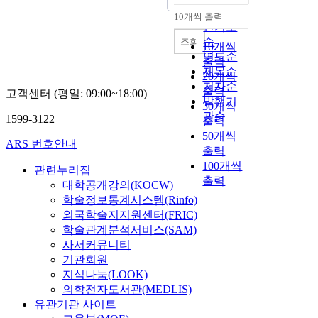
순
10개씩 출력
내림차순
인기도
순
조회
10개씩
연도순
출력
제목순
20개씩
저자순
출력
고객센터 (평일: 09:00~18:00)
발행기
30개씩
관순
1599-3122
출력
50개씩
ARS 번호안내
출력
100개씩
관련누리집
출력
대학공개강의(KOCW)
학술정보통계시스템(Rinfo)
외국학술지지원센터(FRIC)
학술관계분석서비스(SAM)
사서커뮤니티
기관회원
지식나눔(LOOK)
의학전자도서관(MEDLIS)
유관기관 사이트