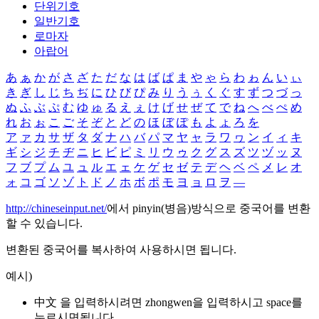
단위기호
일반기호
로마자
아랍어
あ
ぁ
か
が
さ
ざ
た
だ
な
は
ば
ぱ
ま
や
ゃ
ら
わ
ゎ
ん
い
ぃ
き
ぎ
し
じ
ち
ぢ
に
ひ
び
ぴ
み
り
う
ぅ
く
ぐ
す
ず
つ
づ
っ
ぬ
ふ
ぶ
ぷ
む
ゆ
ゅ
る
え
ぇ
け
げ
せ
ぜ
て
で
ね
へ
べ
ぺ
め
れ
お
ぉ
こ
ご
そ
ぞ
と
ど
の
ほ
ぼ
ぽ
も
よ
ょ
ろ
を
ア
ァ
カ
サ
ザ
タ
ダ
ナ
ハ
バ
パ
マ
ヤ
ャ
ラ
ワ
ヮ
ン
イ
ィ
キ
ギ
シ
ジ
チ
ヂ
ニ
ヒ
ビ
ピ
ミ
リ
ウ
ゥ
ク
グ
ス
ズ
ツ
ヅ
ッ
ヌ
フ
ブ
プ
ム
ユ
ュ
ル
エ
ェ
ケ
ゲ
セ
ゼ
テ
デ
ヘ
ベ
ペ
メ
レ
オ
ォ
コ
ゴ
ソ
ゾ
ト
ド
ノ
ホ
ボ
ポ
モ
ヨ
ョ
ロ
ヲ
―
http://chineseinput.net/
에서 pinyin(병음)방식으로 중국어를 변환
할 수 있습니다.
변환된 중국어를 복사하여 사용하시면 됩니다.
예시)
中文 을 입력하시려면
zhongwen
을 입력하시고 space를
누르시면됩니다.