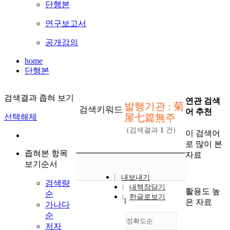
단행본
연구보고서
공개강의
home
단행본
검색결과 좁혀 보기
연관 검색
발행기관 : 菊
검색키워드
어 추천
屋七篇無주
선택해제
(검색결과
1
건)
이 검색어
로 많이 본
좁혀본 항목
자료
보기순서
내보내기
검색량
내책장담기
활용도 높
순
한글로보기
1
은 자료
가나다
순
정확도순
저자