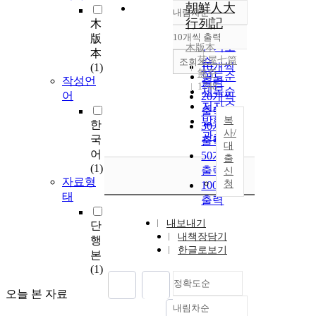
朝鮮人大
내림차순
정확도
行列記
木
순
10개씩 출력
版
내림차순
인기도
木版本
本
菊屋七篇
순
조회
10개씩
(1)
無주
연도순
작성언
출력
1748
제목순
어
20개씩
저자순
출력
발행기
복
한
30개씩
사/
관순
국
출력
대
어
50개씩
출
(1)
출력
신
자료형
청
100개씩
태
출력
내보내기
단
내책장담기
행
한글로보기
본
(1)
정확도순
오늘 본 자료
내림차순
정확도