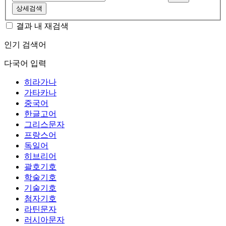
상세검색
결과 내 재검색
인기 검색어
다국어 입력
히라가나
가타카나
중국어
한글고어
그리스문자
프랑스어
독일어
히브리어
괄호기호
학술기호
기술기호
첨자기호
라틴문자
러시아문자