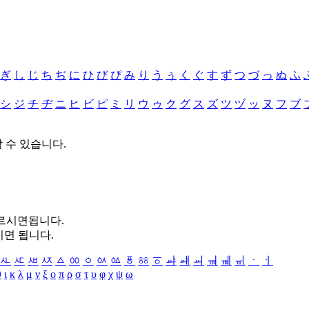
ぎ
し
じ
ち
ぢ
に
ひ
び
ぴ
み
り
う
ぅ
く
ぐ
す
ず
つ
づ
っ
ぬ
ふ
シ
ジ
チ
ヂ
ニ
ヒ
ビ
ピ
ミ
リ
ウ
ゥ
ク
グ
ス
ズ
ツ
ヅ
ッ
ヌ
フ
ブ
할 수 있습니다.
누르시면됩니다.
시면 됩니다.
ㅻ
ㅼ
ㅽ
ㅾ
ㅿ
ㆀ
ㆁ
ㆂ
ㆃ
ㆄ
ㆅ
ㆆ
ㆇ
ㆈ
ㆉ
ㆊ
ㆋ
ㆌ
ㆍ
ㆎ
θ
ι
κ
λ
μ
ν
ξ
ο
π
ρ
σ
τ
υ
φ
χ
ψ
ω