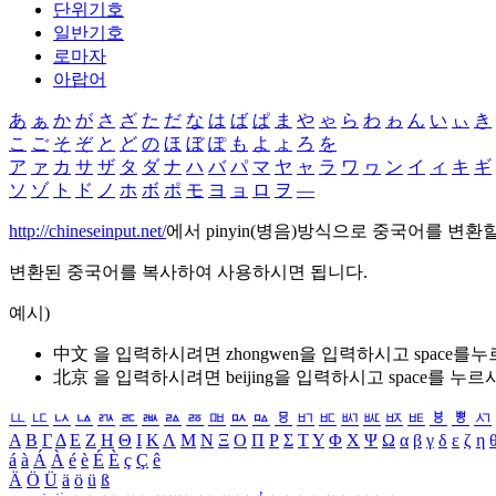
단위기호
일반기호
로마자
아랍어
あ
ぁ
か
が
さ
ざ
た
だ
な
は
ば
ぱ
ま
や
ゃ
ら
わ
ゎ
ん
い
ぃ
き
こ
ご
そ
ぞ
と
ど
の
ほ
ぼ
ぽ
も
よ
ょ
ろ
を
ア
ァ
カ
サ
ザ
タ
ダ
ナ
ハ
バ
パ
マ
ヤ
ャ
ラ
ワ
ヮ
ン
イ
ィ
キ
ギ
ソ
ゾ
ト
ド
ノ
ホ
ボ
ポ
モ
ヨ
ョ
ロ
ヲ
―
http://chineseinput.net/
에서 pinyin(병음)방식으로 중국어를 변환
변환된 중국어를 복사하여 사용하시면 됩니다.
예시)
中文 을 입력하시려면
zhongwen
을 입력하시고 space를
北京 을 입력하시려면
beijing
을 입력하시고 space를 누르
ㅥ
ㅦ
ㅧ
ㅨ
ㅩ
ㅪ
ㅫ
ㅬ
ㅭ
ㅮ
ㅯ
ㅰ
ㅱ
ㅲ
ㅳ
ㅴ
ㅵ
ㅶ
ㅷ
ㅸ
ㅹ
ㅺ
Α
Β
Γ
Δ
Ε
Ζ
Η
Θ
Ι
Κ
Λ
Μ
Ν
Ξ
Ο
Π
Ρ
Σ
Τ
Υ
Φ
Χ
Ψ
Ω
α
β
γ
δ
ε
ζ
η
á
à
Á
À
é
è
É
È
ç
Ç
ê
Ä
Ö
Ü
ä
ö
ü
ß