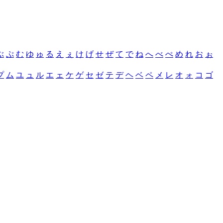
ぶ
ぷ
む
ゆ
ゅ
る
え
ぇ
け
げ
せ
ぜ
て
で
ね
へ
べ
ぺ
め
れ
お
ぉ
プ
ム
ユ
ュ
ル
エ
ェ
ケ
ゲ
セ
ゼ
テ
デ
ヘ
ベ
ペ
メ
レ
オ
ォ
コ
ゴ