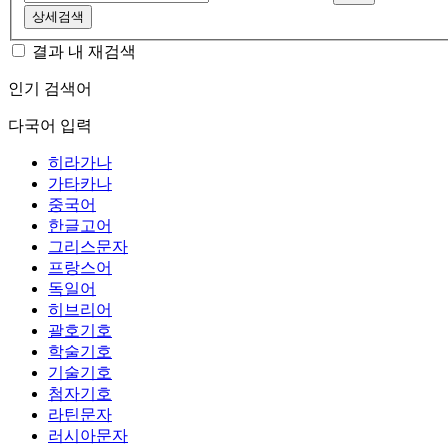
상세검색
결과 내 재검색
인기 검색어
다국어 입력
히라가나
가타카나
중국어
한글고어
그리스문자
프랑스어
독일어
히브리어
괄호기호
학술기호
기술기호
첨자기호
라틴문자
러시아문자