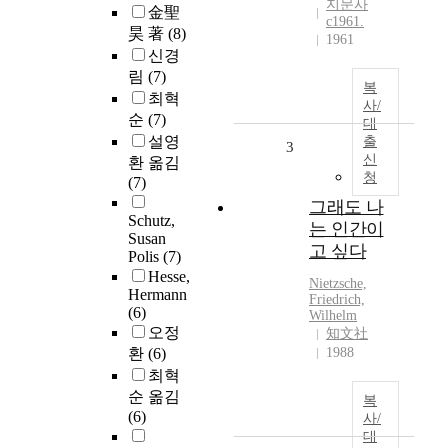
지문사
金聖
c1961.
昊 著
(8)
1961
신경
림
(7)
복
최혁
사/
순
(7)
대
설영
출
3
신
환 옮김
청
(7)
그래도 나
Schutz,
는 인간이
Susan
고 싶다
Polis
(7)
Hesse,
Nietzsche,
Hermann
Friedrich,
(6)
Wilhelm
오정
知文社
환
(6)
1988
최혁
순 옮김
복
(6)
사/
대