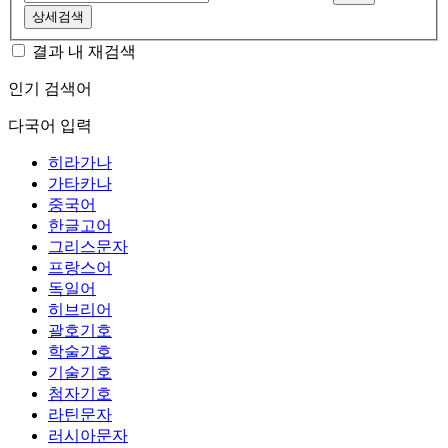
상세검색
결과 내 재검색
인기 검색어
다국어 입력
히라가나
가타카나
중국어
한글고어
그리스문자
프랑스어
독일어
히브리어
괄호기호
학술기호
기술기호
첨자기호
라틴문자
러시아문자