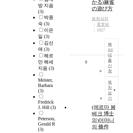
かる)麻雀
방 지음
の遊び方
(3)
박종
등정상치
숙
(3)
至文社
이은
1927
일
(3)
김선
복
애
(3)
사/
대
헤르
출
만 헤세
9
신
지음
(3)
청
Meister,
목
Barbara
차
(3)
보
기
Fredrick
(에르마 봄
J. Hill
(3)
베크 博士
Peterson,
의)어머니
Gerald R
의 條件
(3)