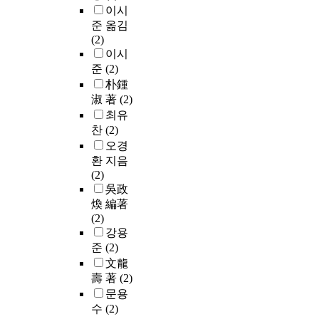
이시
준 옮김
(2)
이시
준
(2)
朴鍾
淑 著
(2)
최유
찬
(2)
오경
환 지음
(2)
吳政
煥 編著
(2)
강용
준
(2)
文龍
壽 著
(2)
문용
수
(2)