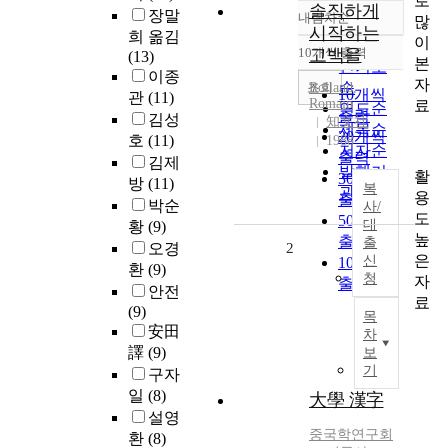
로
솔직하게
장말
내림차순
많
정확도
시작하는
희 옮김
이
순
10개씩 출력
고백을
(13)
내림차순
본
인기도
이종
자
순
조회
Rolland,
10개씩
관
(11)
Romain
료
연도순
출력
김성
知文社
제목순
20개씩
호
(11)
1988
저자순
출력
김제
발행기
활
30개씩
방
(11)
복
관순
용
출력
박순
사/
도
50개씩
대
황
(9)
높
출력
출
오경
2
은
신
100개씩
환
(9)
청
자
출력
안전
료
(9)
목
安田
차
譯
(9)
보
기
구자
일
(8)
大學 漢字
설영
중국학연구회
환
(8)