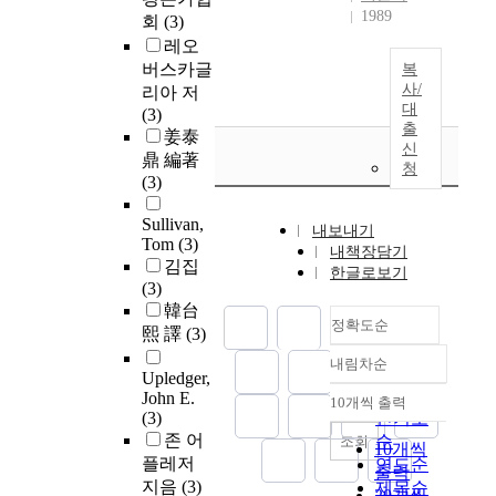
1989
회
(3)
레오
버스카글
복
사/
리아 저
대
(3)
출
姜泰
신
鼎 編著
청
(3)
Sullivan,
내보내기
Tom
(3)
내책장담기
김집
한글로보기
(3)
韓台
정확도순
熙 譯
(3)
내림차순
정확도
Upledger,
순
John E.
10개씩 출력
내림차순
(3)
인기도
존 어
순
조회
10개씩
플레저
연도순
출력
지음
(3)
제목순
20개씩