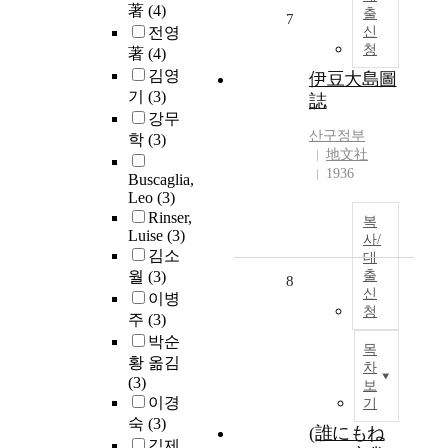
著
(4)
출
7
전영
신
청
著
(4)
김영
伊豆大島圖
기
(3)
誌
강무
산구정부
학
(3)
地文社
1936
Buscaglia,
Leo
(3)
Rinser,
복
Luise
(3)
사/
김소
대
월
(3)
출
8
신
이병
청
주
(3)
박순
목
황 옮김
차
(3)
보
이경
기
숙
(3)
(誰にもね
김제