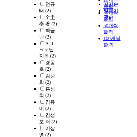
전규
저자순
출력
태
(2)
발행기
30개씩
관순
全圭
출력
泰 著
(2)
50개씩
백금
출력
남
(2)
100개씩
A. J.
출력
크로닌
지음
(2)
경동
호
(2)
김광
회
(2)
홍성
희
(2)
김유
미
(2)
김성
호 저
(2)
이상
영
(2)