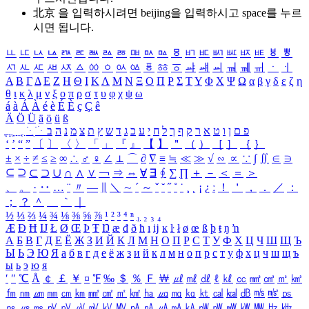
北京 을 입력하시려면
beijing
을 입력하시고 space를 누르
시면 됩니다.
ㅥ
ㅦ
ㅧ
ㅨ
ㅩ
ㅪ
ㅫ
ㅬ
ㅭ
ㅮ
ㅯ
ㅰ
ㅱ
ㅲ
ㅳ
ㅴ
ㅵ
ㅶ
ㅷ
ㅸ
ㅹ
ㅺ
ㅻ
ㅼ
ㅽ
ㅾ
ㅿ
ㆀ
ㆁ
ㆂ
ㆃ
ㆄ
ㆅ
ㆆ
ㆇ
ㆈ
ㆉ
ㆊ
ㆋ
ㆌ
ㆍ
ㆎ
Α
Β
Γ
Δ
Ε
Ζ
Η
Θ
Ι
Κ
Λ
Μ
Ν
Ξ
Ο
Π
Ρ
Σ
Τ
Υ
Φ
Χ
Ψ
Ω
α
β
γ
δ
ε
ζ
η
θ
ι
κ
λ
μ
ν
ξ
ο
π
ρ
σ
τ
υ
φ
χ
ψ
ω
á
à
Á
À
é
è
É
È
ç
Ç
ê
Ä
Ö
Ü
ä
ö
ü
ß
ְ
ֳ
ֲ
ֱ
ָ
ַ
ֵ
ֶ
ִ
ֹ
ּ
ֻ
ׂ
ׁ
ּ
ב
ה
נ
מ
צ
ת
ץ
ש
ד
ג
כ
ע
י
ח
ל
ך
ף
ק
ר
א
ט
ו
ן
ם
פ
‘
’
“
”
〔
〕
〈
〉
「
」
『
』
【
】
＂
（
）
［
］
｛
｝
±
×
÷
≠
≤
≥
∞
∴
♂
♀
∠
⊥
⌒
∂
∇
≡
≒
≪
≫
√
∽
∝
∵
∫
∬
∈
∋
⊆
⊇
⊂
⊃
∪
∩
∧
∨
￢
⇒
⇔
∀
∃
∮
∑
∏
＋
－
＜
＝
＞
、
。
·
‥
…
¨
〃
―
∥
＼
∼
´
～
ˇ
˘
˝
˚
˙
¸
˛
¡
¿
ː
！
＇
，
．
／
：
；
？
＾
＿
｀
｜
½
⅓
⅔
¼
¾
⅛
⅜
⅝
⅞
¹
²
³
⁴
ⁿ
₁
₂
₃
₄
Æ
Ð
Ħ
Ĳ
Ł
Ø
Œ
Þ
Ŧ
Ŋ
æ
đ
ð
ħ
ı
ĳ
ĸ
ŀ
ł
ø
œ
ß
þ
ŧ
ŋ
ŉ
А
Б
В
Г
Д
Е
Ё
Ж
З
И
Й
К
Л
М
Н
О
П
Р
С
Т
У
Ф
Х
Ц
Ч
Ш
Щ
Ъ
Ы
Ь
Э
Ю
Я
а
б
в
г
д
е
ё
ж
з
и
й
к
л
м
н
о
п
р
с
т
у
ф
х
ц
ч
ш
щ
ъ
ы
ь
э
ю
я
′
″
℃
Å
￠
￡
￥
¤
℉
‰
＄
％
Ｆ
￦
㎕
㎖
㎗
ℓ
㎘
㏄
㎣
㎤
㎥
㎦
㎙
㎚
㎛
㎜
㎝
㎞
㎟
㎠
㎡
㎢
㏊
㎍
㎎
㎏
㏏
㎈
㎉
㏈
㎧
㎨
㎰
㎱
㎲
㎳
㎴
㎵
㎶
㎷
㎸
㎹
㎀
㎁
㎂
㎃
㎄
㎺
㎻
㎽
㎾
㎿
㎐
㎑