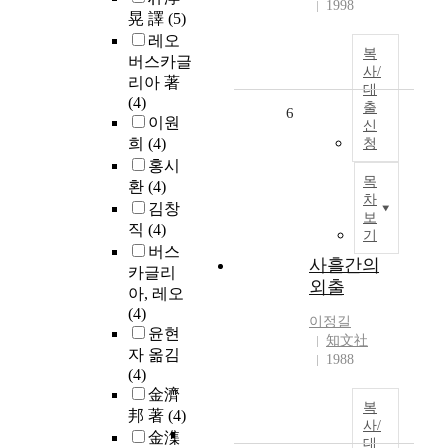
1998
晃 譯
(5)
레오
복
버스카글
사/
리아 著
대
(4)
출
6
이원
신
희
(4)
청
홍시
목
환
(4)
차
김창
보
직
(4)
기
버스
사흘간의
카글리
외출
아, 레오
(4)
이정길
윤현
知文社
자 옮김
1988
(4)
金濟
복
邦 著
(4)
사/
金潗
대