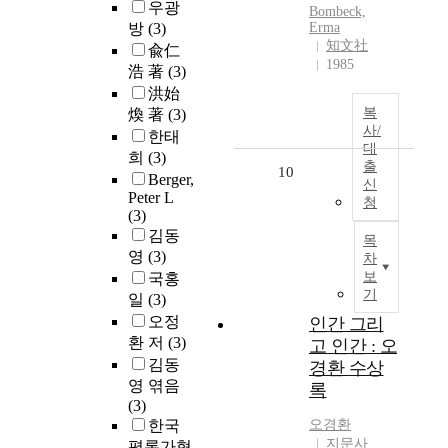
우광
Bombeck,
방
(3)
Erma
知文社
兪仁
1985
浩 著
(3)
洪始
복
煥 著
(3)
사/
한태
대
희
(3)
출
10
Berger,
신
Peter L
청
(3)
김동
목
영
(3)
차
보
국홍
기
일
(3)
오정
인간 그리
환 저
(3)
고 인간 : 오
김동
경환 수상
영 엮음
록
(3)
한국
오경환
지문사
평론가협