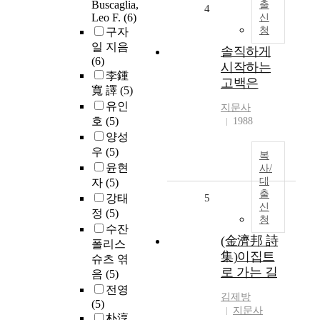
Buscaglia,
출
4
Leo F.
(6)
신
청
구자
일 지음
솔직하게
(6)
시작하는
李鍾
고백은
寬 譯
(5)
유인
지문사
호
(5)
1988
양성
우
(5)
복
윤현
사/
대
자
(5)
출
강태
5
신
정
(5)
청
수잔
(金濟邦 詩
폴리스
集)이집트
슈츠 엮
로 가는 길
음
(5)
전영
김제방
(5)
지문사
朴淳