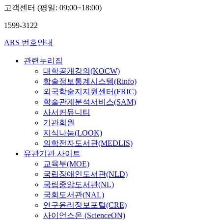
고객센터 (평일: 09:00~18:00)
1599-3122
ARS 번호안내
관련누리집
대학공개강의(KOCW)
학술정보통계시스템(Rinfo)
외국학술지지원센터(FRIC)
학술관계분석서비스(SAM)
사서커뮤니티
기관회원
지식나눔(LOOK)
의학전자도서관(MEDLIS)
유관기관 사이트
교육부(MOE)
국립장애인도서관(NLD)
국립중앙도서관(NL)
국회도서관(NAL)
연구윤리정보포털(CRE)
사이언스온 (ScienceON)