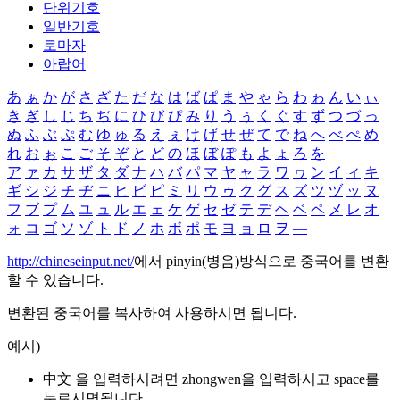
단위기호
일반기호
로마자
아랍어
あ
ぁ
か
が
さ
ざ
た
だ
な
は
ば
ぱ
ま
や
ゃ
ら
わ
ゎ
ん
い
ぃ
き
ぎ
し
じ
ち
ぢ
に
ひ
び
ぴ
み
り
う
ぅ
く
ぐ
す
ず
つ
づ
っ
ぬ
ふ
ぶ
ぷ
む
ゆ
ゅ
る
え
ぇ
け
げ
せ
ぜ
て
で
ね
へ
べ
ぺ
め
れ
お
ぉ
こ
ご
そ
ぞ
と
ど
の
ほ
ぼ
ぽ
も
よ
ょ
ろ
を
ア
ァ
カ
サ
ザ
タ
ダ
ナ
ハ
バ
パ
マ
ヤ
ャ
ラ
ワ
ヮ
ン
イ
ィ
キ
ギ
シ
ジ
チ
ヂ
ニ
ヒ
ビ
ピ
ミ
リ
ウ
ゥ
ク
グ
ス
ズ
ツ
ヅ
ッ
ヌ
フ
ブ
プ
ム
ユ
ュ
ル
エ
ェ
ケ
ゲ
セ
ゼ
テ
デ
ヘ
ベ
ペ
メ
レ
オ
ォ
コ
ゴ
ソ
ゾ
ト
ド
ノ
ホ
ボ
ポ
モ
ヨ
ョ
ロ
ヲ
―
http://chineseinput.net/
에서 pinyin(병음)방식으로 중국어를 변환
할 수 있습니다.
변환된 중국어를 복사하여 사용하시면 됩니다.
예시)
中文 을 입력하시려면
zhongwen
을 입력하시고 space를
누르시면됩니다.