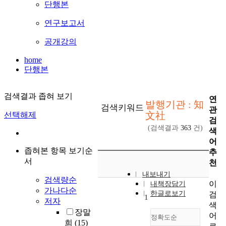
단행본
연구보고서
공개강의
home
단행본
검색결과 좁혀 보기
연
발행기관 : 知
검색키워드
관
文社
선택해제
검
(검색결과
363
건)
색
어
좁혀본 항목 보기순
추
서
천
내보내기
검색량순
이
내책장담기
가나다순
한글로보기
검
1
저자
색
장말
어
정확도순
희
(15)