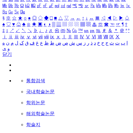
㎒
㎓
㎔
Ω
㏀
㏁
㎊
㎋
㎌
㏖
㏅
㎭
㎮
㎯
㏛
㎩
㎪
㎫
㎬
㏝
㏐
㏓
㏃
㏉
㏜
㏆
§
※
☆
★
○
●
◎
◇
◆
□
■
△
▽
→
←
↑
↓
↔
〓
◁
◀
▷
▶
♤
♠
♡
♥
♧
♣
⊙
◈
▣
◐
◑
▒
▤
▥
▨
▧
▦
▩
♨
☏
☎
☜
☞
¶
†
‡
↕
↗
↙
↖
↘
♭
♩
♪
♬
㉿
㈜
№
㏇
™
㏂
㏘
℡
＃
＆
＊
＠
ª
º
ⅰ
ⅱ
ⅲ
ⅳ
ⅴ
ⅵ
ⅶ
ⅷ
ⅸ
ⅹ
Ⅰ
Ⅱ
Ⅲ
Ⅳ
Ⅴ
Ⅵ
Ⅶ
Ⅷ
Ⅸ
Ⅹ
ا
ب
ت
ث
ج
ح
خ
د
ذ
ر
ز
س
ش
ص
ض
ط
ظ
ع
غ
ف
ق
ک
ل
م
ن
ه
و
ی
닫기
통합검색
국내학술논문
학위논문
해외학술논문
학술지