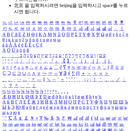
北京 을 입력하시려면
beijing
을 입력하시고 space를 누르
시면 됩니다.
ㅥ
ㅦ
ㅧ
ㅨ
ㅩ
ㅪ
ㅫ
ㅬ
ㅭ
ㅮ
ㅯ
ㅰ
ㅱ
ㅲ
ㅳ
ㅴ
ㅵ
ㅶ
ㅷ
ㅸ
ㅹ
ㅺ
ㅻ
ㅼ
ㅽ
ㅾ
ㅿ
ㆀ
ㆁ
ㆂ
ㆃ
ㆄ
ㆅ
ㆆ
ㆇ
ㆈ
ㆉ
ㆊ
ㆋ
ㆌ
ㆍ
ㆎ
Α
Β
Γ
Δ
Ε
Ζ
Η
Θ
Ι
Κ
Λ
Μ
Ν
Ξ
Ο
Π
Ρ
Σ
Τ
Υ
Φ
Χ
Ψ
Ω
α
β
γ
δ
ε
ζ
η
θ
ι
κ
λ
μ
ν
ξ
ο
π
ρ
σ
τ
υ
φ
χ
ψ
ω
á
à
Á
À
é
è
É
È
ç
Ç
ê
Ä
Ö
Ü
ä
ö
ü
ß
ְ
ֳ
ֲ
ֱ
ָ
ַ
ֵ
ֶ
ִ
ֹ
ּ
ֻ
ׂ
ׁ
ּ
ב
ה
נ
מ
צ
ת
ץ
ש
ד
ג
כ
ע
י
ח
ל
ך
ף
ק
ר
א
ט
ו
ן
ם
פ
‘
’
“
”
〔
〕
〈
〉
「
」
『
』
【
】
＂
（
）
［
］
｛
｝
±
×
÷
≠
≤
≥
∞
∴
♂
♀
∠
⊥
⌒
∂
∇
≡
≒
≪
≫
√
∽
∝
∵
∫
∬
∈
∋
⊆
⊇
⊂
⊃
∪
∩
∧
∨
￢
⇒
⇔
∀
∃
∮
∑
∏
＋
－
＜
＝
＞
、
。
·
‥
…
¨
〃
―
∥
＼
∼
´
～
ˇ
˘
˝
˚
˙
¸
˛
¡
¿
ː
！
＇
，
．
／
：
；
？
＾
＿
｀
｜
½
⅓
⅔
¼
¾
⅛
⅜
⅝
⅞
¹
²
³
⁴
ⁿ
₁
₂
₃
₄
Æ
Ð
Ħ
Ĳ
Ł
Ø
Œ
Þ
Ŧ
Ŋ
æ
đ
ð
ħ
ı
ĳ
ĸ
ŀ
ł
ø
œ
ß
þ
ŧ
ŋ
ŉ
А
Б
В
Г
Д
Е
Ё
Ж
З
И
Й
К
Л
М
Н
О
П
Р
С
Т
У
Ф
Х
Ц
Ч
Ш
Щ
Ъ
Ы
Ь
Э
Ю
Я
а
б
в
г
д
е
ё
ж
з
и
й
к
л
м
н
о
п
р
с
т
у
ф
х
ц
ч
ш
щ
ъ
ы
ь
э
ю
я
′
″
℃
Å
￠
￡
￥
¤
℉
‰
＄
％
Ｆ
￦
㎕
㎖
㎗
ℓ
㎘
㏄
㎣
㎤
㎥
㎦
㎙
㎚
㎛
㎜
㎝
㎞
㎟
㎠
㎡
㎢
㏊
㎍
㎎
㎏
㏏
㎈
㎉
㏈
㎧
㎨
㎰
㎱
㎲
㎳
㎴
㎵
㎶
㎷
㎸
㎹
㎀
㎁
㎂
㎃
㎄
㎺
㎻
㎽
㎾
㎿
㎐
㎑