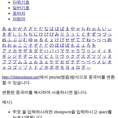
단위기호
일반기호
로마자
아랍어
あ
ぁ
か
が
さ
ざ
た
だ
な
は
ば
ぱ
ま
や
ゃ
ら
わ
ゎ
ん
い
ぃ
き
ぎ
し
じ
ち
ぢ
に
ひ
び
ぴ
み
り
う
ぅ
く
ぐ
す
ず
つ
づ
っ
ぬ
ふ
ぶ
ぷ
む
ゆ
ゅ
る
え
ぇ
け
げ
せ
ぜ
て
で
ね
へ
べ
ぺ
め
れ
お
ぉ
こ
ご
そ
ぞ
と
ど
の
ほ
ぼ
ぽ
も
よ
ょ
ろ
を
ア
ァ
カ
サ
ザ
タ
ダ
ナ
ハ
バ
パ
マ
ヤ
ャ
ラ
ワ
ヮ
ン
イ
ィ
キ
ギ
シ
ジ
チ
ヂ
ニ
ヒ
ビ
ピ
ミ
リ
ウ
ゥ
ク
グ
ス
ズ
ツ
ヅ
ッ
ヌ
フ
ブ
プ
ム
ユ
ュ
ル
エ
ェ
ケ
ゲ
セ
ゼ
テ
デ
ヘ
ベ
ペ
メ
レ
オ
ォ
コ
ゴ
ソ
ゾ
ト
ド
ノ
ホ
ボ
ポ
モ
ヨ
ョ
ロ
ヲ
―
http://chineseinput.net/
에서 pinyin(병음)방식으로 중국어를 변환
할 수 있습니다.
변환된 중국어를 복사하여 사용하시면 됩니다.
예시)
中文 을 입력하시려면
zhongwen
을 입력하시고 space를
누르시면됩니다.