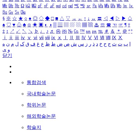
㎒
㎓
㎔
Ω
㏀
㏁
㎊
㎋
㎌
㏖
㏅
㎭
㎮
㎯
㏛
㎩
㎪
㎫
㎬
㏝
㏐
㏓
㏃
㏉
㏜
㏆
§
※
☆
★
○
●
◎
◇
◆
□
■
△
▽
→
←
↑
↓
↔
〓
◁
◀
▷
▶
♤
♠
♡
♥
♧
♣
⊙
◈
▣
◐
◑
▒
▤
▥
▨
▧
▦
▩
♨
☏
☎
☜
☞
¶
†
‡
↕
↗
↙
↖
↘
♭
♩
♪
♬
㉿
㈜
№
㏇
™
㏂
㏘
℡
＃
＆
＊
＠
ª
º
ⅰ
ⅱ
ⅲ
ⅳ
ⅴ
ⅵ
ⅶ
ⅷ
ⅸ
ⅹ
Ⅰ
Ⅱ
Ⅲ
Ⅳ
Ⅴ
Ⅵ
Ⅶ
Ⅷ
Ⅸ
Ⅹ
ا
ب
ت
ث
ج
ح
خ
د
ذ
ر
ز
س
ش
ص
ض
ط
ظ
ع
غ
ف
ق
ک
ل
م
ن
ه
و
ی
닫기
통합검색
국내학술논문
학위논문
해외학술논문
학술지