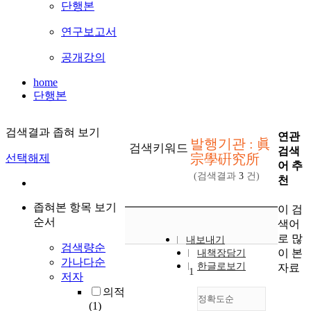
단행본
연구보고서
공개강의
home
단행본
검색결과 좁혀 보기
연관
발행기관 : 眞
검색키워드
검색
宗學硏究所
선택해제
어 추
(검색결과
3
건)
천
좁혀본 항목 보기
이 검
순서
색어
로 많
내보내기
검색량순
이 본
내책장담기
가나다순
한글로보기
자료
1
저자
의적
정확도순
(1)