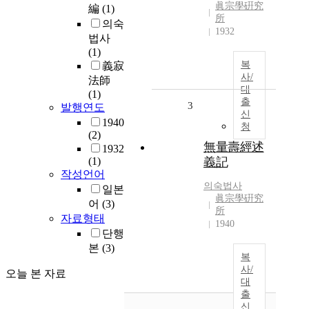
眞宗學硏究
編
(1)
所
의숙
1932
법사
(1)
복
義寂
사/
法師
대
(1)
출
3
발행연도
신
1940
청
(2)
無量壽經述
1932
(1)
義記
작성언어
의숙법사
일본
眞宗學硏究
어
(3)
所
자료형태
1940
단행
본
(3)
복
사/
오늘 본 자료
대
출
신