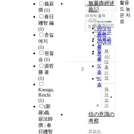
활용
無量壽經述
義寂
내림차순
정확도
도 높
義記
撰
(1)
순
은 자
10개씩 출력
春日
내림차순
인기도
의적
료
禮智 編
眞宗學硏究
순
조회
10개씩
(1)
所
연도순
출력
춘일
1940
제목순
20개씩
예지
저자순
(1)
출력
발행기
복
원철
30개씩
사/
관순
승
(1)
출력
대
源哲
50개씩
출
2
勝 著
출력
신
(1)
청
100개씩
출력
Kasuga,
목
Reichi
차
(1)
보
기
(新
羅)義
信の意識の
寂法師
考察
撰 ; 春
日禮智
원철승