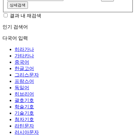
상세검색
결과 내 재검색
인기 검색어
다국어 입력
히라가나
가타카나
중국어
한글고어
그리스문자
프랑스어
독일어
히브리어
괄호기호
학술기호
기술기호
첨자기호
라틴문자
러시아문자