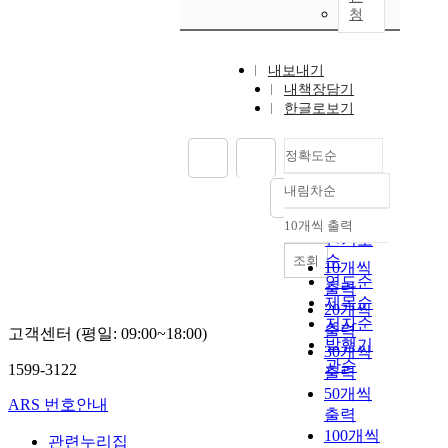
청
내보내기
내책장담기
한글로보기
정확도순
내림차순
정확도
순
10개씩 출력
내림차순
인기도
순
조회
10개씩
연도순
출력
제목순
20개씩
저자순
출력
고객센터 (평일: 09:00~18:00)
발행기
30개씩
관순
1599-3122
출력
50개씩
ARS 번호안내
출력
100개씩
관련누리집