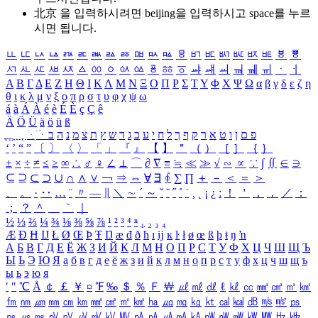
北京 을 입력하시려면
beijing
을 입력하시고 space를 누르
시면 됩니다.
ㅥ
ㅦ
ㅧ
ㅨ
ㅩ
ㅪ
ㅫ
ㅬ
ㅭ
ㅮ
ㅯ
ㅰ
ㅱ
ㅲ
ㅳ
ㅴ
ㅵ
ㅶ
ㅷ
ㅸ
ㅹ
ㅺ
ㅻ
ㅼ
ㅽ
ㅾ
ㅿ
ㆀ
ㆁ
ㆂ
ㆃ
ㆄ
ㆅ
ㆆ
ㆇ
ㆈ
ㆉ
ㆊ
ㆋ
ㆌ
ㆍ
ㆎ
Α
Β
Γ
Δ
Ε
Ζ
Η
Θ
Ι
Κ
Λ
Μ
Ν
Ξ
Ο
Π
Ρ
Σ
Τ
Υ
Φ
Χ
Ψ
Ω
α
β
γ
δ
ε
ζ
η
θ
ι
κ
λ
μ
ν
ξ
ο
π
ρ
σ
τ
υ
φ
χ
ψ
ω
á
à
Á
À
é
è
É
È
ç
Ç
ê
Ä
Ö
Ü
ä
ö
ü
ß
ְ
ֳ
ֲ
ֱ
ָ
ַ
ֵ
ֶ
ִ
ֹ
ּ
ֻ
ׂ
ׁ
ּ
ב
ה
נ
מ
צ
ת
ץ
ש
ד
ג
כ
ע
י
ח
ל
ך
ף
ק
ר
א
ט
ו
ן
ם
פ
‘
’
“
”
〔
〕
〈
〉
「
」
『
』
【
】
＂
（
）
［
］
｛
｝
±
×
÷
≠
≤
≥
∞
∴
♂
♀
∠
⊥
⌒
∂
∇
≡
≒
≪
≫
√
∽
∝
∵
∫
∬
∈
∋
⊆
⊇
⊂
⊃
∪
∩
∧
∨
￢
⇒
⇔
∀
∃
∮
∑
∏
＋
－
＜
＝
＞
、
。
·
‥
…
¨
〃
―
∥
＼
∼
´
～
ˇ
˘
˝
˚
˙
¸
˛
¡
¿
ː
！
＇
，
．
／
：
；
？
＾
＿
｀
｜
½
⅓
⅔
¼
¾
⅛
⅜
⅝
⅞
¹
²
³
⁴
ⁿ
₁
₂
₃
₄
Æ
Ð
Ħ
Ĳ
Ł
Ø
Œ
Þ
Ŧ
Ŋ
æ
đ
ð
ħ
ı
ĳ
ĸ
ŀ
ł
ø
œ
ß
þ
ŧ
ŋ
ŉ
А
Б
В
Г
Д
Е
Ё
Ж
З
И
Й
К
Л
М
Н
О
П
Р
С
Т
У
Ф
Х
Ц
Ч
Ш
Щ
Ъ
Ы
Ь
Э
Ю
Я
а
б
в
г
д
е
ё
ж
з
и
й
к
л
м
н
о
п
р
с
т
у
ф
х
ц
ч
ш
щ
ъ
ы
ь
э
ю
я
′
″
℃
Å
￠
￡
￥
¤
℉
‰
＄
％
Ｆ
￦
㎕
㎖
㎗
ℓ
㎘
㏄
㎣
㎤
㎥
㎦
㎙
㎚
㎛
㎜
㎝
㎞
㎟
㎠
㎡
㎢
㏊
㎍
㎎
㎏
㏏
㎈
㎉
㏈
㎧
㎨
㎰
㎱
㎲
㎳
㎴
㎵
㎶
㎷
㎸
㎹
㎀
㎁
㎂
㎃
㎄
㎺
㎻
㎽
㎾
㎿
㎐
㎑