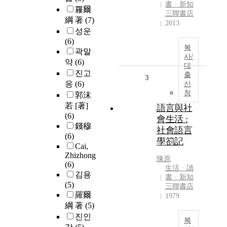
書ㆍ新知
羅爾
三聯書店
綱 著
(7)
2013
성운
(6)
복
곽말
사/
약
(6)
대
진고
출
3
응
(6)
신
청
郭沫
若 [著]
語言與社
(6)
會生活 :
錢穆
社會語言
(6)
學箚記
Cai,
Zhizhong
陳原
(6)
生活ㆍ讀
김용
書ㆍ新知
(5)
三聯書店
羅爾
1979
綱 著
(5)
진인
복