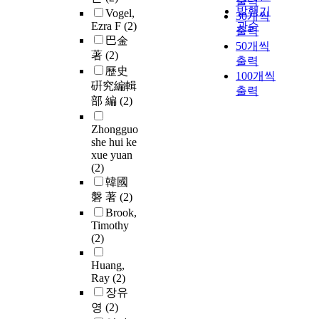
출력
발행기
Vogel,
30개씩
Ezra F
(2)
관순
출력
巴金
50개씩
著
(2)
출력
歷史
100개씩
硏究編輯
출력
部 編
(2)
Zhongguo
she hui ke
xue yuan
(2)
韓國
磐 著
(2)
Brook,
Timothy
(2)
Huang,
Ray
(2)
장유
영
(2)