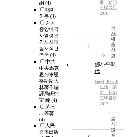
書ㆍ新知
綱
(4)
三聯書店
매미
2010
하동
(4)
중공
복
중앙마극
사/
사열령은
대
격사사대
출
7
림저작편
신
역국
(4)
청
中共
鄧小平時
中央馬克
代
思列寧恩
格斯斯大
Vogel, Ezra F
林著作編
生活ㆍ讀
書ㆍ新知
譯局硏究
三聯書店
室 編
(4)
2013
茅盾
... 等著
복
(4)
사/
人民
대
文學出版
출
8