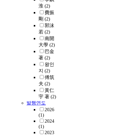
淮
(2)
費振
剛
(2)
郭沫
若
(2)
南開
大學
(2)
巴金
著
(2)
왕인
지
(2)
傅筑
夫
(2)
黃仁
宇 著
(2)
발행연도
2026
(1)
2024
(1)
2023