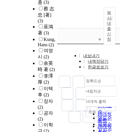
충
(3)
蔡 志
복
忠 [著]
사/
(3)
대
巫鴻
출
著
(3)
신
Kung,
청
Hans
(2)
여영
내보내기
시
(2)
내책장담기
余英
한글로보기
時 著
(2)
李澤
정확도순
厚
(2)
이택
내림차순
정확도
후
(2)
순
장자
10개씩 출력
내림차순
인기도
(2)
순
조회
공자
10개씩
연도순
(2)
출력
제목순
이학
20개씩
저자순
근
(2)