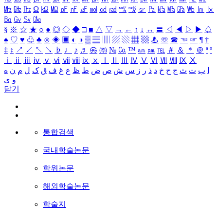
㎒
㎓
㎔
Ω
㏀
㏁
㎊
㎋
㎌
㏖
㏅
㎭
㎮
㎯
㏛
㎩
㎪
㎫
㎬
㏝
㏐
㏓
㏃
㏉
㏜
㏆
§
※
☆
★
○
●
◎
◇
◆
□
■
△
▽
→
←
↑
↓
↔
〓
◁
◀
▷
▶
♤
♠
♡
♥
♧
♣
⊙
◈
▣
◐
◑
▒
▤
▥
▨
▧
▦
▩
♨
☏
☎
☜
☞
¶
†
‡
↕
↗
↙
↖
↘
♭
♩
♪
♬
㉿
㈜
№
㏇
™
㏂
㏘
℡
＃
＆
＊
＠
ª
º
ⅰ
ⅱ
ⅲ
ⅳ
ⅴ
ⅵ
ⅶ
ⅷ
ⅸ
ⅹ
Ⅰ
Ⅱ
Ⅲ
Ⅳ
Ⅴ
Ⅵ
Ⅶ
Ⅷ
Ⅸ
Ⅹ
ا
ب
ت
ث
ج
ح
خ
د
ذ
ر
ز
س
ش
ص
ض
ط
ظ
ع
غ
ف
ق
ک
ل
م
ن
ه
و
ی
닫기
통합검색
국내학술논문
학위논문
해외학술논문
학술지