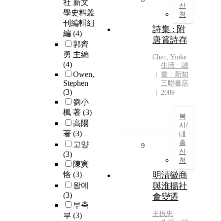
社 新文
신
學史料叢
청
刊編輯組
詩集 : 附
編
(4)
唐篔詩存
郭齊
勇 主編
Chen, Yinke
(4)
生活ㆍ讀
Owen,
書ㆍ新知
Stephen
三聯書店
(3)
2009
劉小
楓 著
(3)
복
高陽
사/
著
(3)
대
출
고양
9
신
(3)
청
陳寅
恪
(3)
明淸徽商
왕예
與淮揚社
(3)
會變遷
부축
王振忠
부
(3)