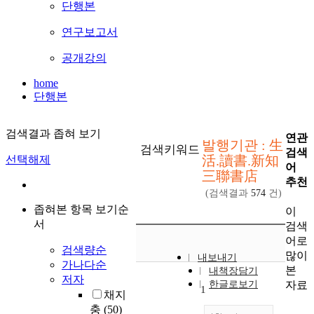
단행본
연구보고서
공개강의
home
단행본
검색결과 좁혀 보기
연관
발행기관 : 生
검색키워드
검색
活.讀書.新知
선택해제
어
三聯書店
추천
(검색결과
574
건)
좁혀본 항목 보기순
이
서
검색
어로
검색량순
많이
내보내기
가나다순
본
내책장담기
저자
자료
한글로보기
1
채지
충
(50)