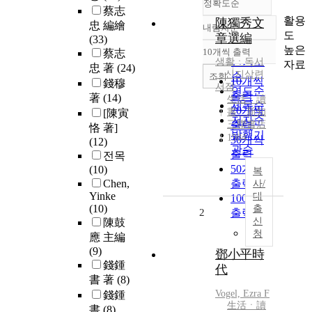
정확도순
蔡志
활용
陳獨秀文
忠 編繪
내림차순
정확도
도
章選編
(33)
순
높은
10개씩 출력
蔡志
내림차순
인기도
생활ㆍ독서
자료
忠 著
(24)
ㆍ신지삼련
순
조회
10개씩
錢穆
서점
연도순
출력
著
(14)
生活ㆍ讀
제목순
20개씩
書ㆍ新知
[陳寅
저자순
三聯書店
출력
恪 著]
발행기
1984
30개씩
(12)
관순
출력
전목
50개씩
(10)
복
Chen,
출력
사/
Yinke
대
100개씩
(10)
출
2
출력
신
陳鼓
청
應 主編
(9)
鄧小平時
錢鍾
代
書 著
(8)
Vogel, Ezra F
錢鍾
生活ㆍ讀
書
(8)