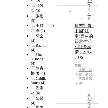
각
(5)
사/
나이
대
출
강
(5)
4
신
張枏
청
(5)
夏村社會 :
王忍
之 編
(5)
中國"江
모순
南"農村的
(4)
日常生活
Ba, Jin
和社會結
(4)
構 : 1976-
Liu,
2006
Yisheng
(4)
蕭樓
陳寅
生活ㆍ讀
恪 著
(4)
書ㆍ新知
Cahill,
三聯書店
James
(4)
2010
전종
서
(4)
복
도분
사/
(4)
대
인민
출