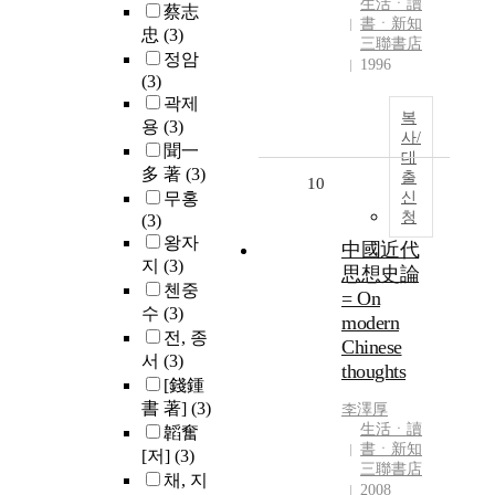
生活ㆍ讀
蔡志
書ㆍ新知
忠
(3)
三聯書店
정암
1996
(3)
곽제
복
용
(3)
사/
聞一
대
多 著
(3)
출
10
무홍
신
청
(3)
왕자
中國近代
지
(3)
思想史論
첸중
= On
수
(3)
modern
전, 종
Chinese
서
(3)
thoughts
[錢鍾
書 著]
(3)
李澤厚
生活ㆍ讀
韜奮
書ㆍ新知
[저]
(3)
三聯書店
채, 지
2008