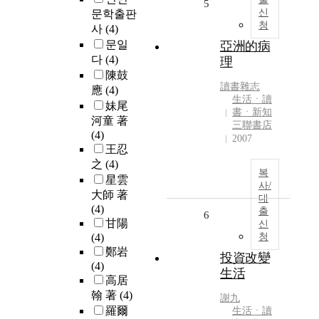
5
신
문학출판
청
사
(4)
문일
亞洲的病
다
(4)
理
陳鼓
讀書雜志
應
(4)
生活ㆍ讀
妹尾
書ㆍ新知
河童 著
三聯書店
(4)
2007
王忍
之
(4)
복
星雲
사/
大師 著
대
(4)
출
6
甘陽
신
(4)
청
鄭岩
投資改變
(4)
生活
高居
翰 著
(4)
謝九
羅爾
生活ㆍ讀