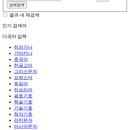
상세검색
결과 내 재검색
인기 검색어
다국어 입력
히라가나
가타카나
중국어
한글고어
그리스문자
프랑스어
독일어
히브리어
괄호기호
학술기호
기술기호
첨자기호
라틴문자
러시아문자