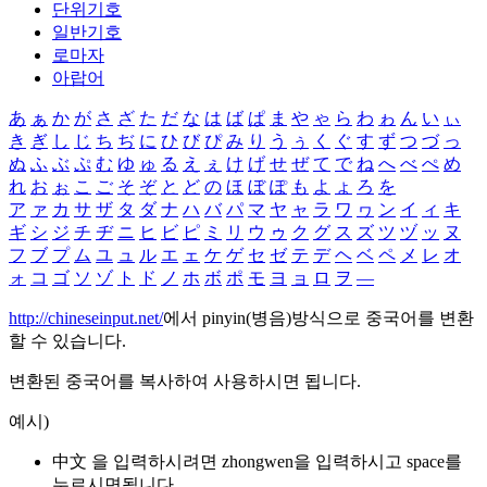
단위기호
일반기호
로마자
아랍어
あ
ぁ
か
が
さ
ざ
た
だ
な
は
ば
ぱ
ま
や
ゃ
ら
わ
ゎ
ん
い
ぃ
き
ぎ
し
じ
ち
ぢ
に
ひ
び
ぴ
み
り
う
ぅ
く
ぐ
す
ず
つ
づ
っ
ぬ
ふ
ぶ
ぷ
む
ゆ
ゅ
る
え
ぇ
け
げ
せ
ぜ
て
で
ね
へ
べ
ぺ
め
れ
お
ぉ
こ
ご
そ
ぞ
と
ど
の
ほ
ぼ
ぽ
も
よ
ょ
ろ
を
ア
ァ
カ
サ
ザ
タ
ダ
ナ
ハ
バ
パ
マ
ヤ
ャ
ラ
ワ
ヮ
ン
イ
ィ
キ
ギ
シ
ジ
チ
ヂ
ニ
ヒ
ビ
ピ
ミ
リ
ウ
ゥ
ク
グ
ス
ズ
ツ
ヅ
ッ
ヌ
フ
ブ
プ
ム
ユ
ュ
ル
エ
ェ
ケ
ゲ
セ
ゼ
テ
デ
ヘ
ベ
ペ
メ
レ
オ
ォ
コ
ゴ
ソ
ゾ
ト
ド
ノ
ホ
ボ
ポ
モ
ヨ
ョ
ロ
ヲ
―
http://chineseinput.net/
에서 pinyin(병음)방식으로 중국어를 변환
할 수 있습니다.
변환된 중국어를 복사하여 사용하시면 됩니다.
예시)
中文 을 입력하시려면
zhongwen
을 입력하시고 space를
누르시면됩니다.