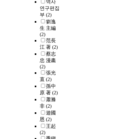
역사
연구편집
부
(2)
劉逸
生 主編
(2)
范長
江 著
(2)
蔡志
忠 漫畵
(2)
張光
直
(2)
孫中
原 著
(2)
蕭滌
非
(2)
遊國
恩
(2)
王起
(2)
季鎭