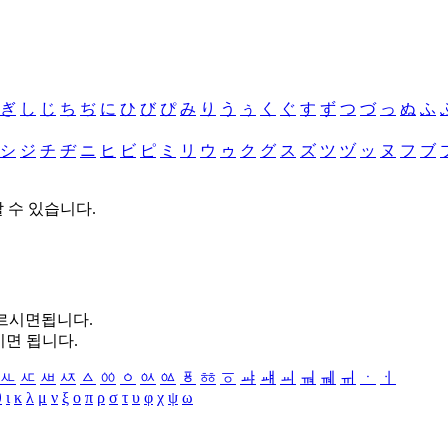
ぎ
し
じ
ち
ぢ
に
ひ
び
ぴ
み
り
う
ぅ
く
ぐ
す
ず
つ
づ
っ
ぬ
ふ
シ
ジ
チ
ヂ
ニ
ヒ
ビ
ピ
ミ
リ
ウ
ゥ
ク
グ
ス
ズ
ツ
ヅ
ッ
ヌ
フ
ブ
할 수 있습니다.
누르시면됩니다.
시면 됩니다.
ㅻ
ㅼ
ㅽ
ㅾ
ㅿ
ㆀ
ㆁ
ㆂ
ㆃ
ㆄ
ㆅ
ㆆ
ㆇ
ㆈ
ㆉ
ㆊ
ㆋ
ㆌ
ㆍ
ㆎ
θ
ι
κ
λ
μ
ν
ξ
ο
π
ρ
σ
τ
υ
φ
χ
ψ
ω