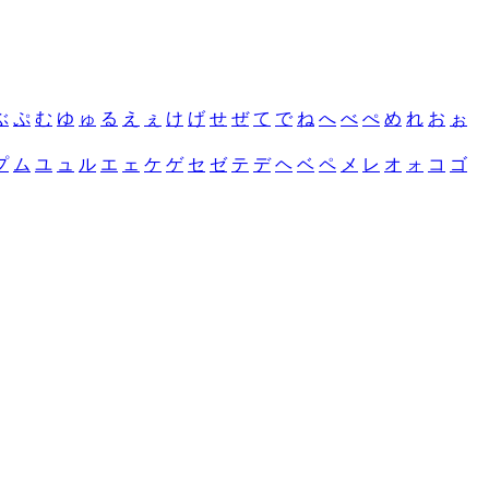
ぶ
ぷ
む
ゆ
ゅ
る
え
ぇ
け
げ
せ
ぜ
て
で
ね
へ
べ
ぺ
め
れ
お
ぉ
プ
ム
ユ
ュ
ル
エ
ェ
ケ
ゲ
セ
ゼ
テ
デ
ヘ
ベ
ペ
メ
レ
オ
ォ
コ
ゴ