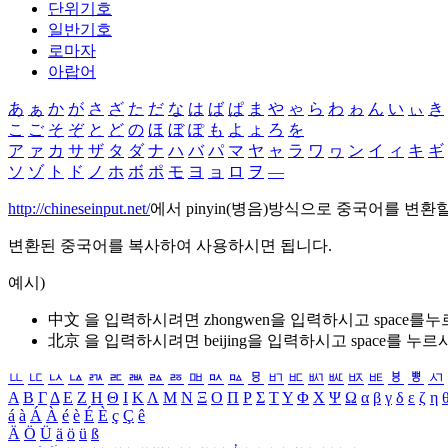
단위기호
일반기호
로마자
아랍어
あ
ぁ
か
が
さ
ざ
た
だ
な
は
ば
ぱ
ま
や
ゃ
ら
わ
ゎ
ん
い
ぃ
き
こ
ご
そ
ぞ
と
ど
の
ほ
ぼ
ぽ
も
よ
ょ
ろ
を
ア
ァ
カ
サ
ザ
タ
ダ
ナ
ハ
バ
パ
マ
ヤ
ャ
ラ
ワ
ヮ
ン
イ
ィ
キ
ギ
ソ
ゾ
ト
ド
ノ
ホ
ボ
ポ
モ
ヨ
ョ
ロ
ヲ
―
http://chineseinput.net/
에서 pinyin(병음)방식으로 중국어를 변환
변환된 중국어를 복사하여 사용하시면 됩니다.
예시)
中文 을 입력하시려면
zhongwen
을 입력하시고 space를
北京 을 입력하시려면
beijing
을 입력하시고 space를 누르
ㅥ
ㅦ
ㅧ
ㅨ
ㅩ
ㅪ
ㅫ
ㅬ
ㅭ
ㅮ
ㅯ
ㅰ
ㅱ
ㅲ
ㅳ
ㅴ
ㅵ
ㅶ
ㅷ
ㅸ
ㅹ
ㅺ
Α
Β
Γ
Δ
Ε
Ζ
Η
Θ
Ι
Κ
Λ
Μ
Ν
Ξ
Ο
Π
Ρ
Σ
Τ
Υ
Φ
Χ
Ψ
Ω
α
β
γ
δ
ε
ζ
η
á
à
Á
À
é
è
É
È
ç
Ç
ê
Ä
Ö
Ü
ä
ö
ü
ß