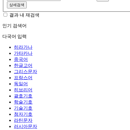
상세검색
결과 내 재검색
인기 검색어
다국어 입력
히라가나
가타카나
중국어
한글고어
그리스문자
프랑스어
독일어
히브리어
괄호기호
학술기호
기술기호
첨자기호
라틴문자
러시아문자