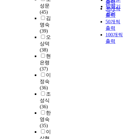
e
출력
료
학
c
육
科
성문
교
과
발행기
m
30개씩
는
원
t
실
가
(45)
육
수
관순
i
출력
개
영
i
태
있
김
대
학
s
50개씩
인
어
c
를
는
명숙
학
수
t
저
출력
교
e
분
國
(39)
원
업
r
널
100개씩
육
s
석
內
오
에
시
y
,
전
출력
.
하
1
입
수
상덕
o
교
공
I
고
1
학
의
(38)
f
수
교
t
분
개
한
차
현
t
일
육
i
석
大
세
이
은령
h
지
과
l
결
學
명
점
(37)
e
,
정
l
과
院
의
등
이
u
대
을
u
를
을
연
수
정숙
n
화
영
s
바
任
구
학
(36)
i
및
어
t
탕
意
참
교
조
v
인
교
r
으
로
여
육
성식
e
터
육
a
로
選
자
과
(36)
r
뷰
학
t
올
定
들
정
한
s
녹
,
e
바
하
이
편
i
영숙
취
영
s
른
여
각
제
t
(35)
록
어
t
교
그
자
에
y
이
등
학
h
육
교
작
대
.
삼형