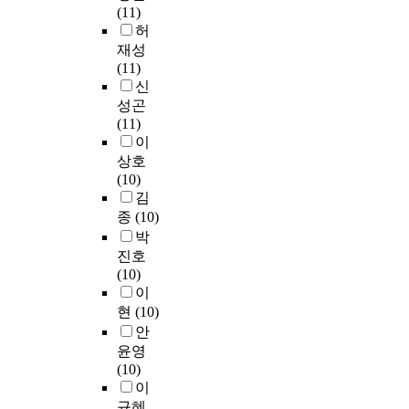
을
발
b
(11)
통
을
n
는
습
견
y
허
하
분
d
언
2
득
하
k
여
재성
석
K
어
.
하
는
e
어
(11)
하
h
행
혹
고
데
e
떤
신
였
a
위
選
그
그
p
경
성곤
다
v
로
擇
것
목
i
험
(11)
.
e
서
이
을
적
n
을
이
본
a
언
있
현
을
g
하
연
상호
c
어
어
장
두
p
였
구
(10)
c
를
도
에
고
a
으
의
김
o
통
실
실
있
c
며
결
종
(10)
m
한
제
천
다
e
그
과
p
감
박
運
해
.
w
를
를
a
정
진호
用
보
따
i
통
요
n
소
(10)
에
는
라
t
해
약
i
통
이
선
과
서
h
교
하
e
에
현
(10)
학
정
수
s
사
면
d
있
생
안
,
학
t
전
다
h
어
의
교
교
윤영
u
문
음
e
중
自
사
육
(10)
d
성
과
r
요
律
가
의
이
e
에
같
d
한
的
지
방
규혜
n