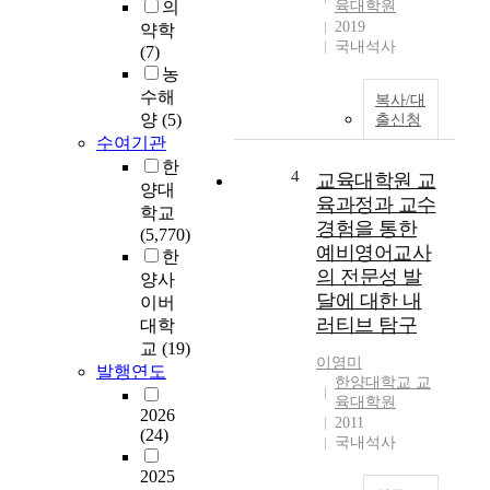
학
의
육대학원
원
2019
약학
의
국내석사
(7)
設
농
立
수해
복사/대
을
양
(5)
출신청
시
수여기관
작
한
4
으
교육대학원 교
양대
로
육과정과 교수
학교
特
경험을 통한
(5,770)
殊
예비영어교사
한
대
의 전문성 발
양사
학
달에 대한 내
이버
원
러티브 탐구
대학
,
교
(19)
專
이영미
발행연도
門
한양대학교 교
대
육대학원
2026
학
2011
(24)
원
국내석사
등
2025
으