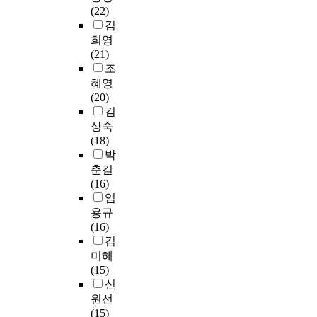
n
을
와
같
제
i
(22)
를
영
v
제
관
이
점
s
김
추
역
o
시
동
5
과
n
희영
가
별
i
했
대
가
수
e
(21)
로
출
c
다
학
지
업
c
조
요
제
e
.
교
로
내
e
혜영
청
비
o
를
나
용
s
(20)
하
율
f
먼
除
타
을
s
김
여
을
t
저
外
났
어
a
그
상숙
연
h
본
한
다
디
r
에
(18)
도
e
고
대
.
까
y
대
박
별
s
는
다
영
지
t
해
춘길
로
t
한
수
어
어
o
작
(16)
분
o
국
의
교
느
p
성
임
석
r
어
나
육
정
l
한
하
용규
i
정
머
전
도
a
개
였
(16)
e
표
지
공
의
n
인
다
김
s
화
9
을
내
a
저
.
미혜
i
행
개
공
용
n
널
마
(15)
s
의
학
부
으
d
이
지
신
J
교
교
하
로
o
기
막
(
육
원선
가
는
이
p
준
으
I
적
(15)
選
학
해