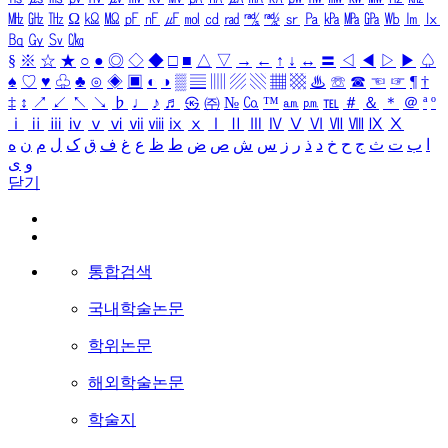
㎒
㎓
㎔
Ω
㏀
㏁
㎊
㎋
㎌
㏖
㏅
㎭
㎮
㎯
㏛
㎩
㎪
㎫
㎬
㏝
㏐
㏓
㏃
㏉
㏜
㏆
§
※
☆
★
○
●
◎
◇
◆
□
■
△
▽
→
←
↑
↓
↔
〓
◁
◀
▷
▶
♤
♠
♡
♥
♧
♣
⊙
◈
▣
◐
◑
▒
▤
▥
▨
▧
▦
▩
♨
☏
☎
☜
☞
¶
†
‡
↕
↗
↙
↖
↘
♭
♩
♪
♬
㉿
㈜
№
㏇
™
㏂
㏘
℡
＃
＆
＊
＠
ª
º
ⅰ
ⅱ
ⅲ
ⅳ
ⅴ
ⅵ
ⅶ
ⅷ
ⅸ
ⅹ
Ⅰ
Ⅱ
Ⅲ
Ⅳ
Ⅴ
Ⅵ
Ⅶ
Ⅷ
Ⅸ
Ⅹ
ا
ب
ت
ث
ج
ح
خ
د
ذ
ر
ز
س
ش
ص
ض
ط
ظ
ع
غ
ف
ق
ک
ل
م
ن
ه
و
ی
닫기
통합검색
국내학술논문
학위논문
해외학술논문
학술지