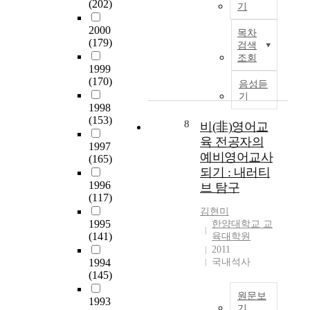
과
'
(202)
d
究
기
정
영
e
에
T
과
2000
어
r
목차
서
h
(179)
그
과
g
검색
는
e
과
시
조회
o
이
p
1999
정
험
p
러
u
(170)
중
음성듣
문
r
한
r
기
이
항
o
문
1998
p
루
을
f
제
(153)
o
8
비(非)영어교
어
분
e
점
s
지
육 전공자의
석
s
들
1997
e
는
하
예비영어교사
s
(165)
중
o
다
고
i
되기 : 내러티
에
f
양
,
o
1996
브 탐구
서
t
한
둘
(117)
n
指
h
교
사
a
김현미
導
i
수
1995
이
한양대학교 교
l
者
s
(141)
경
육대학원
의
d
的
s
2011
험
연
e
資
t
1994
국내석사
을
계
v
質
u
(145)
통
성
e
과
d
하
에
l
원문보
人
1993
y
여
관
o
기