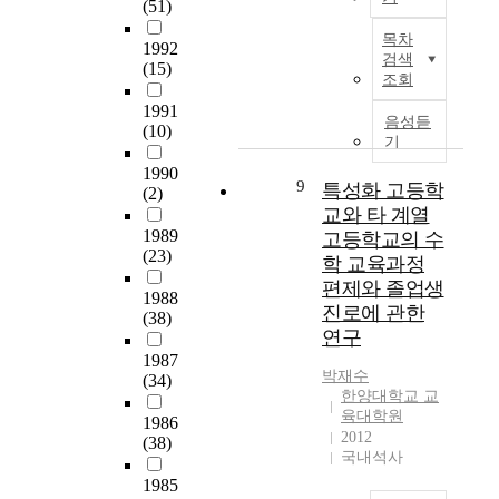
格
(51)
i
어
하
p
을
본
s
떻
여
목차
m
갖
1992
연
t
게
검색
분
e
(15)
춘
구
o
조회
성
석
n
專
는
r
장
함
t
1991
門
비
e
음성듣
하
으
(10)
w
敎
(
v
기
는
로
h
育
非
i
지
1990
써
i
家
)
9
e
특성화 고등학
(2)
에
,
l
를
영
w
교와 타 계열
대
우
e
排
어
t
1989
고등학교의 수
한
리
p
出
교
h
(23)
내
학 교육과정
나
a
하
육
e
러
라
편제와 졸업생
r
는
전
1988
c
티
영
t
진로에 관한
데
공
(38)
o
브
어
i
연구
있
자
n
탐
교
c
어
1987
가
n
구
육
i
박재수
(34)
서
교
e
이
에
한양대학교 교
p
是
육
c
다
육대학원
있
a
1986
正
대
t
2012
.
어
(38)
t
補
학
i
국내석사
본
서
i
完
원
o
연
1985
교
n
되
에
n