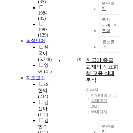
(35)
구
사
g
원문보
어
서
b
는
의
i
기
야
예
e
1984
2
양
n
할
비
본
t
(85)
차
성
목차
g
要
영
논
w
에
검색
과
r
素
어
문
1983
e
조회
걸
임
a
들
교
은
(129)
e
쳐
용
d
을
사
우
작성언어
n
음성듣
실
이
u
찾
가
리
한
t
기
시
얼
a
아
되
나
국어
h
되
마
t
보
어
라
(5,748)
10
e
한국어 중급
었
나
e
았
가
고
영
h
교재의 정표화
다
적
s
다
는
등
i
어
(41)
행 교육 실태
.
절
c
.
과
학
g
지도교수
1
분석
하
h
그
정
교
h
조
차
게
o
중
을
중
s
한익
김수진
는
연
o
에
세
에
c
한양대학교 교
(234)
2
계
l
서
명
특
h
육대학원
김
0
되
s
도
의
성
2021
o
선아
1
어
t
音
예
화
국내석사
o
(115)
0
있
u
樂
비
고
l
김
년
는
d
敎
교
등
c
9
현수
원문보
지
y
育
사
학
h
기
월
(112)
를