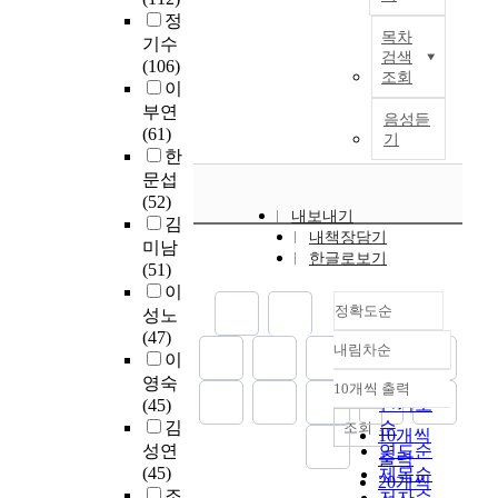
a
의
들
교
e
부
정
살
n
본
가
의
와
m
목차
터
기수
펴
d
연
장
경
일
i
검색
2
(106)
보
d
구
根
험
반
조회
s
0
이
는
i
는
本
을
계
t
1
데
부연
f
한
的
통
고
음성듣
r
1
에
(61)
f
국
인
기
해
등
y
년
있
한
e
어
것
탐
학
a
5
다
문섭
r
중
이
구
교
n
월
.
(52)
e
급
교
하
,
d
내보내기
까
이
김
n
교
육
였
자
t
내책장담기
지
를
t
재
미남
과
다
율
h
한글로보기
총
위
t
의
(51)
정
.
고
e
9
하
e
정
이
이
자
등
g
개
여
정확도순
a
표
성노
라
료
학
e
월
먼
c
화
(47)
생
수
교
n
내림차순
동
저
정확도
h
행
이
각
집
의
e
안
,
i
과
순
영숙
되
은
수
10개씩 출력
r
내림차순
이
6
n
응
인기도
(45)
어
같
학
a
며
개
g
대
김
순
조회
音
은
수
10개씩
l
연
교
p
화
성연
연도순
樂
시
업
c
출력
구
육
r
행
(45)
敎
제목순
기
내
h
20개씩
자
대
a
교
조
育
저자순
에
용