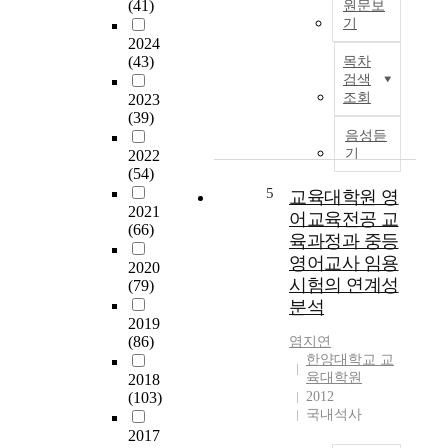
(41)
원문보
로
기
發
2024
T
展
(43)
목차
h
하
검색
e
여
조회
2023
a
오
(39)
i
늘
음성듣
m
에
기
2022
o
(54)
이
f
5
르
교육대학원 영
t
2021
렀
어교육전공 교
(66)
h
다
육과정과 중등
i
.
영어교사 임용
2020
s
그
시험의 연계성
(79)
s
동
분석
t
안
2019
u
內
(86)
염지연
d
的
한양대학교 교
y
,
육대학원
2018
i
外
(103)
2012
s
的
국내석사
t
으
2017