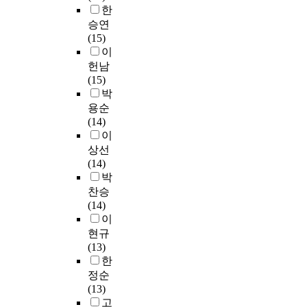
e
이
로
,
가
한
擇
생
하
r
된
,
t
치
승연
과
으
도
a
다
위
h
를
(15)
必
로
록
t
.
결
e
밝
이
修
돌
지
e
이
과
r
혀
헌남
를
아
도
c
자
를
e
본
(15)
따
감
해
h
료
토
s
연
박
로
과
야
e
를
대
e
구
용순
區
동
하
m
통
로
a
의
(14)
分
시
는
i
하
교
r
필
이
하
에
가
s
여
육
c
요
지
상선
학
에
t
해
대
h
성
않
(14)
생
대
r
결
학
e
을
고
박
과
한
y
하
원
r
드
있
찬승
교
방
c
고
영
o
러
어
(14)
사
향
u
자
어
f
냈
,
이
의
을
r
한
교
t
다
요
중
모
현규
r
연
육
h
.
즘
간
색
(13)
i
구
전
i
정
의
적
해
한
c
문
공
s
표
近
위
보
정순
u
제
교
s
화
況
치
기
(13)
l
는
육
t
행
은
를
위
고
u