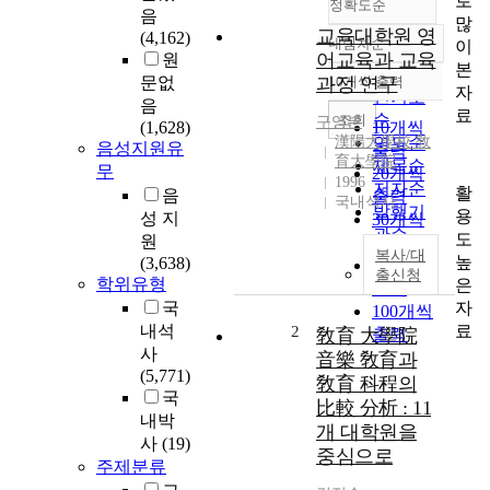
로
정확도순
음
많
교육대학원 영
(4,162)
내림차순
이
정확도
어교육과 교육
원
본
순
문없
과정 연구
10개씩 출력
내림차순
자
인기도
음
료
순
조회
구영본
(1,628)
10개씩
漢陽大學校 敎
연도순
음성지원유
출력
育大學院
제목순
무
20개씩
1996
저자순
활
음
출력
국내석사
발행기
용
성 지
30개씩
관순
도
원
출력
복사/대
높
(3,638)
50개씩
출신청
학위유형
은
출력
자
국
100개씩
료
내석
2
敎育 大學院
출력
사
音樂 敎育과
(5,771)
敎育 科程의
국
比較 分析 : 11
내박
개 대학원을
사
(19)
중심으로
주제분류