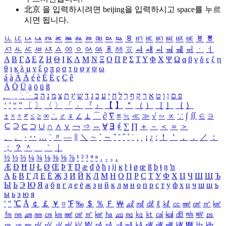
北京 을 입력하시려면
beijing
을 입력하시고 space를 누르
시면 됩니다.
ㅥ
ㅦ
ㅧ
ㅨ
ㅩ
ㅪ
ㅫ
ㅬ
ㅭ
ㅮ
ㅯ
ㅰ
ㅱ
ㅲ
ㅳ
ㅴ
ㅵ
ㅶ
ㅷ
ㅸ
ㅹ
ㅺ
ㅻ
ㅼ
ㅽ
ㅾ
ㅿ
ㆀ
ㆁ
ㆂ
ㆃ
ㆄ
ㆅ
ㆆ
ㆇ
ㆈ
ㆉ
ㆊ
ㆋ
ㆌ
ㆍ
ㆎ
Α
Β
Γ
Δ
Ε
Ζ
Η
Θ
Ι
Κ
Λ
Μ
Ν
Ξ
Ο
Π
Ρ
Σ
Τ
Υ
Φ
Χ
Ψ
Ω
α
β
γ
δ
ε
ζ
η
θ
ι
κ
λ
μ
ν
ξ
ο
π
ρ
σ
τ
υ
φ
χ
ψ
ω
á
à
Á
À
é
è
É
È
ç
Ç
ê
Ä
Ö
Ü
ä
ö
ü
ß
ְ
ֳ
ֲ
ֱ
ָ
ַ
ֵ
ֶ
ִ
ֹ
ּ
ֻ
ׂ
ׁ
ּ
ב
ה
נ
מ
צ
ת
ץ
ש
ד
ג
כ
ע
י
ח
ל
ך
ף
ק
ר
א
ט
ו
ן
ם
פ
‘
’
“
”
〔
〕
〈
〉
「
」
『
』
【
】
＂
（
）
［
］
｛
｝
±
×
÷
≠
≤
≥
∞
∴
♂
♀
∠
⊥
⌒
∂
∇
≡
≒
≪
≫
√
∽
∝
∵
∫
∬
∈
∋
⊆
⊇
⊂
⊃
∪
∩
∧
∨
￢
⇒
⇔
∀
∃
∮
∑
∏
＋
－
＜
＝
＞
、
。
·
‥
…
¨
〃
―
∥
＼
∼
´
～
ˇ
˘
˝
˚
˙
¸
˛
¡
¿
ː
！
＇
，
．
／
：
；
？
＾
＿
｀
｜
½
⅓
⅔
¼
¾
⅛
⅜
⅝
⅞
¹
²
³
⁴
ⁿ
₁
₂
₃
₄
Æ
Ð
Ħ
Ĳ
Ł
Ø
Œ
Þ
Ŧ
Ŋ
æ
đ
ð
ħ
ı
ĳ
ĸ
ŀ
ł
ø
œ
ß
þ
ŧ
ŋ
ŉ
А
Б
В
Г
Д
Е
Ё
Ж
З
И
Й
К
Л
М
Н
О
П
Р
С
Т
У
Ф
Х
Ц
Ч
Ш
Щ
Ъ
Ы
Ь
Э
Ю
Я
а
б
в
г
д
е
ё
ж
з
и
й
к
л
м
н
о
п
р
с
т
у
ф
х
ц
ч
ш
щ
ъ
ы
ь
э
ю
я
′
″
℃
Å
￠
￡
￥
¤
℉
‰
＄
％
Ｆ
￦
㎕
㎖
㎗
ℓ
㎘
㏄
㎣
㎤
㎥
㎦
㎙
㎚
㎛
㎜
㎝
㎞
㎟
㎠
㎡
㎢
㏊
㎍
㎎
㎏
㏏
㎈
㎉
㏈
㎧
㎨
㎰
㎱
㎲
㎳
㎴
㎵
㎶
㎷
㎸
㎹
㎀
㎁
㎂
㎃
㎄
㎺
㎻
㎽
㎾
㎿
㎐
㎑