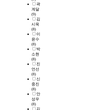
e
자
이
자
표
t
곽
육
공
s
가
施
질
를
.
계달
대
별
f
한
行
을
실
I
(9)
학
평
r
국
되
계
현
n
김
원
가
o
어
는
발
하
a
과
시욱
결
m
로
境
해
기
c
정
(8)
과
t
감
遇
가
위
c
중
이
를
h
정
가
는
한
o
가
윤수
바
e
을
많
과
노
r
졌
(8)
탕
t
소
다
정
력
d
던
박
으
i
통
.
,
이
a
교
로
소현
m
하
영
필
n
육
,
(8)
e
기
어
요
c
실
영
진
w
위
3
교
할
e
천
어
언선
h
해
.
사
것
w
의
교
(8)
e
배
開
로
이
i
기
육
신
n
워
設
서
며
t
회
전
t
야
중진
科
의
제
h
를
공
h
하
(8)
目
전
기
c
통
평
e
는
안
數
문
되
o
해
가
p
기
성우
를
성
는
n
교
에
a
본
(8)
比
을
문
n
사
서
r
화
김
較
기
제