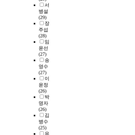
게
나
하
n
5
출
서
a
난
되
저
여
t
월
제
병설
c
정
었
널
수
s
까
비
(29)
h
표
다
에
학
w
지
율
장
e
화
.
대
교
h
이
을
r
행
주섭
한
육
o
루
분
s
과
(28)
응
의
g
어
석
'
그
임
1
답
차
o
졌
하
s
에
윤선
.
을
이
o
으
였
t
대
(27)
1
주
를
n
며
다
o
한
송
9
고
알
t
연
.
r
응
영수
8
받
아
o
구
그
i
대
(27)
7
는
보
a
자
리
e
화
이
年
대
았
u
료
고
s
행
윤정
度
화
다
n
는
중
t
을
(26)
까
를
.
i
본
등
h
분
박
지
통
이
v
연
영
r
석
의
명자
해
를
e
구
어
o
하
교
(26)
이
통
r
자
교
u
여
과
김
루
해
s
가
사
g
공
과
병수
어
특
i
다
임
h
통
정
(25)
졌
성
t
른
용
n
적
은
유
다
화
y