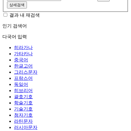
상세검색
결과 내 재검색
인기 검색어
다국어 입력
히라가나
가타카나
중국어
한글고어
그리스문자
프랑스어
독일어
히브리어
괄호기호
학술기호
기술기호
첨자기호
라틴문자
러시아문자