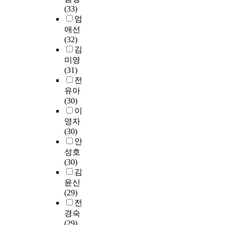
을
,
r
방
과
성
하
B
(33)
포
영
e
향
과
해
여
e
엄
함
문
e
을
정
온
알
c
애선
한
학
p
제
을
저
아
a
(32)
다
,
r
언
比
널
보
u
김
.
일
e
하
較
및
고
s
미영
2
반
-
는
․
개
상
e
(31)
차
영
s
데
分
인
급
t
전
는
어
e
목
析
자
학
h
유아
2
의
r
적
하
료
교
e
(30)
0
4
v
을
여
들
진
r
이
1
대
i
둔
다
을
학
a
영자
5
영
c
다
음
공
자
t
(30)
년
역
e
.
과
유
및
i
안
7
으
E
이
같
하
취
o
월
성호
로
n
를
은
고
업
o
부
(30)
분
g
위
事
정
자
f
터
김
류
l
해
項
기
의
s
2
윤신
하
i
교
을
적
비
t
0
(29)
여
s
재
發
으
교
u
1
전
영
h
에
見
로
를
d
6
역
경숙
t
나
하
만
통
e
년
별
(29)
e
타