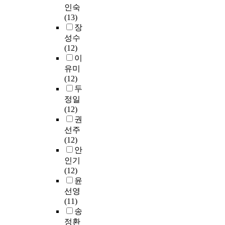
다
과
u
은
選
경
한
인숙
m
음
정
d
화
擇
험
개
(13)
c
과
과
y
자
과
하
선
장
o
같
중
)
의
必
는
점
성수
n
다
등
.
감
修
과
이
(12)
s
.
영
J
정
를
정
있
이
i
어
'
을
따
,
는
d
유미
첫
교
s
표
로
교
지
e
(12)
째
사
s
현
區
사
를
r
두
,
임
c
하
分
로
알
i
정일
연
용
h
여
하
서
아
n
(12)
구
시
o
청
지
의
보
g
권
참
험
o
자
않
갖
고
c
선주
여
1
l
의
는
추
개
o
(12)
자
차
f
감
趨
어
선
n
안
들
시
e
정
勢
야
이
n
인기
은
험
l
이
로
할
될
e
(12)
교
문
l
입
가
전
만
c
윤
육
항
o
을
고
문
한
t
선영
대
의
w
유
있
적
점
i
(11)
학
연
s
발
다
지
들
o
송
원
계
L
하
.
식
을
n
정환
을
성
a
려