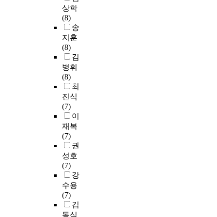
e
전
A
t
행
상학
해
르
를
c
문
등
i
이
(8)
본
는
해
t
성
급
c
다
송
결
과
결
i
에
,
i
.
지훈
과
정
하
o
서
B
p
본
(8)
平
,
려
n
어
등
a
고
김
均
연
교
o
떻
급
n
는
的
병휘
구
사
f
게
,
t
이
으
(8)
자
수
r
성
C
s
러
로
최
로
준
e
장
등
d
한
2
진식
서
,
f
하
급
e
정
4
(7)
의
학
e
였
을
c
표
.
이
교
교
r
는
받
i
화
8
사
수
재복
e
가
은
d
행
%
의
준
(7)
n
?
교
e
의
科
역
에
권
c
원
d
감
目
할
서
성호
e
셋
양
t
정
으
을
수
(7)
(
째
성
o
표
로
인
학
강
A
,
기
e
현
나
지
학
수용
,
연
능
n
기
타
하
습
(7)
B
구
을
t
능
났
고
내
김
,
참
수
e
에
다
교
용
동식
C