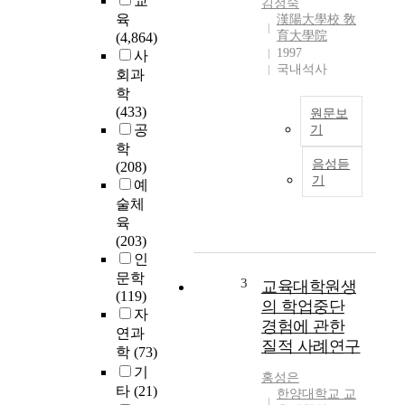
교
김정숙
육
漢陽大學校 敎
育大學院
(4,864)
1997
사
국내석사
회과
학
(433)
원문보
공
기
학
우
음성듣
(208)
리
기
예
나
술체
라
육
에
(203)
서
인
는
문학
解
3
교육대학원생
(119)
放
의 학업중단
자
이
경험에 관한
연과
후
질적 사례연구
학
(73)
일
반
기
홍성은
대
타
(21)
한양대학교 교