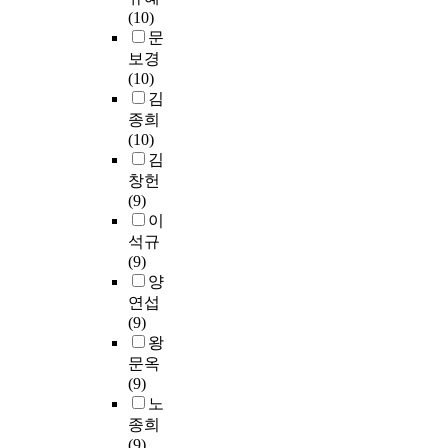
서
다
u
역
선
녀
향
(10)
t
어
.
r
할
택
야
을
문
s
떻
첫
i
을
보
할
분
보경
'
게
째
n
한
다
자
명
(10)
c
성
,
g
다
는
질
히
김
o
장
교
t
.
學
을
하
종희
g
하
육
h
따
校
스
고
(10)
n
였
과
e
라
當
스
이
김
i
는
학
j
서
局
로
를
t
창헌
가
기
o
한
의
가
실
i
(9)
?
술
u
국
일
지
행
v
이
부
r
어
방
고
하
e
석규
둘
가
n
정
적
있
는
d
(9)
째
발
e
표
인
는
교
e
양
,
표
y
화
교
지
사
v
연섭
연
한
─
행
과
확
들
e
(9)
구
교
o
은
과
인
또
l
왕
참
원
u
외
정
하
한
o
문옥
여
양
r
국
아
고
공
p
(9)
자
성
l
인
래
필
동
m
노
들
기
i
학
교
요
의
e
종희
은
관
v
습
육
한
목
n
(9)
교
전