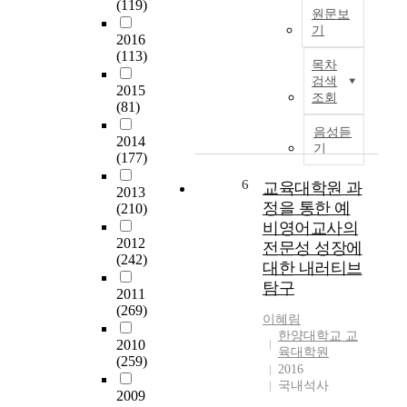
o
(119)
로
원문보
d
많
기
i
2016
은
본
(113)
s
補
목차
연
c
强
검색
2015
구
o
과
조회
(81)
의
v
變
목
e
遷
음성듣
2014
적
r
기
發
(177)
은
h
展
교
o
6
교육대학원 과
을
2013
육
w
해
정을 통한 예
(210)
대
t
왔
비영어교사의
학
h
으
2012
전문성 성장에
원
r
(242)
나
대한 내러티브
영
e
아
탐구
어
e
2011
직
교
(269)
p
도
이혜림
육
r
是
한양대학교 교
2010
전
e
正
육대학원
(259)
공
-
되
2016
의
s
국내석사
어
2009
교
e
야