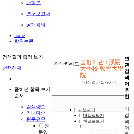
단행본
연구보고서
공개강의
home
학위논문
검색결과 좁혀 보기
연
발행기관 : 漢陽
검색키워드
관
大學校 敎育大學
선택해제
검
院
색
(검색결과
5,790
건)
어
좁혀본 항목 보기
추
순서
천
검색량순
이
내보내기
가나다순
검
내책장담기
원문유무
색
한글로보기
원
1
어
문있