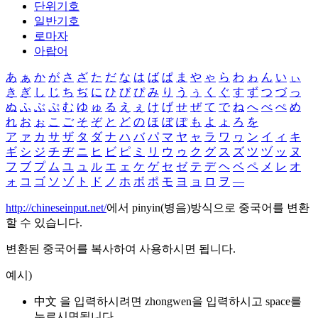
단위기호
일반기호
로마자
아랍어
あ
ぁ
か
が
さ
ざ
た
だ
な
は
ば
ぱ
ま
や
ゃ
ら
わ
ゎ
ん
い
ぃ
き
ぎ
し
じ
ち
ぢ
に
ひ
び
ぴ
み
り
う
ぅ
く
ぐ
す
ず
つ
づ
っ
ぬ
ふ
ぶ
ぷ
む
ゆ
ゅ
る
え
ぇ
け
げ
せ
ぜ
て
で
ね
へ
べ
ぺ
め
れ
お
ぉ
こ
ご
そ
ぞ
と
ど
の
ほ
ぼ
ぽ
も
よ
ょ
ろ
を
ア
ァ
カ
サ
ザ
タ
ダ
ナ
ハ
バ
パ
マ
ヤ
ャ
ラ
ワ
ヮ
ン
イ
ィ
キ
ギ
シ
ジ
チ
ヂ
ニ
ヒ
ビ
ピ
ミ
リ
ウ
ゥ
ク
グ
ス
ズ
ツ
ヅ
ッ
ヌ
フ
ブ
プ
ム
ユ
ュ
ル
エ
ェ
ケ
ゲ
セ
ゼ
テ
デ
ヘ
ベ
ペ
メ
レ
オ
ォ
コ
ゴ
ソ
ゾ
ト
ド
ノ
ホ
ボ
ポ
モ
ヨ
ョ
ロ
ヲ
―
http://chineseinput.net/
에서 pinyin(병음)방식으로 중국어를 변환
할 수 있습니다.
변환된 중국어를 복사하여 사용하시면 됩니다.
예시)
中文 을 입력하시려면
zhongwen
을 입력하시고 space를
누르시면됩니다.