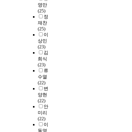
연
시
a
인
選
.
고
영만
i
구
험
r
양
擇
연
등
(25)
s
자
1
r
상
과
구
학
정
o
들
차
a
을
必
결
교
재찬
n
에
시
t
발
修
과
학
(25)
t
게
험
i
견
가
예
생
이
h
교
문
v
했
區
비
들
상민
e
육
항
e
고
分
영
에
(23)
i
대
을
i
이
되
어
게
김
n
학
위
n
것
어
교
적
희식
c
원
와
q
을
있
사
절
(23)
r
이
같
u
토
었
가
한
류
e
후
이
i
대
으
되
수
a
수열
경
4
r
로
나
어
학
s
(22)
험
대
y
보
,
가
수
e
변
에
영
.
완
이
는
업
.
양현
대
역
T
이
화
과
의
A
(22)
한
으
h
필
여
정
방
l
안
현
로
e
요
자
은
법
s
미리
장
분
m
한
대
다
상
o
(22)
텍
류
a
내
학
음
의
i
이
스
하
i
용
교
과
문
t
동영
트
여